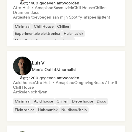
&gt; 1400 gegeven antwoorden
Afro Huis / Amapiano
Basmuziek
Chill House
Chillen
Drum en Bass
Artiesten toevoegen aan mijn Spotify-afspeellijst(en)
Minimaal
Chill House
Chillen
Experimentele elektronica
Huismuziek
Melodische & progressieve house
Organische house / downtempo
Afro Huis / Amapiano
Luis V
Media Outlet/Journalist
&gt; 1200 gegeven antwoorden
Acid house
Afro Huis / Amapiano
Omgeving
Beats / Lo-fi
Chill House
Artikelen schrijven
Minimaal
Acid house
Chillen
Diepe house
Disco
Elektronica
Huismuziek
Nu-disco/Italo