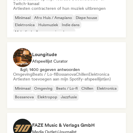
Twitch-kanaal
Artiesten contracteren of hun muziek uitbrengen
Minimaal
Afro Huis / Amapiano
Diepe house
Elektronica
Huismuziek
Indie dans
Melodische & progressieve house
Organische house / downtempo
Loungitude
Afspeellijst Curator
&gt; 1400 gegeven antwoorden
Omgeving
Beats / Lo-fi
Bossanova
Chillen
Elektronica
Artiesten toevoegen aan mijn Spotify-afspeellijst(en)
Minimaal
Omgeving
Beats / Lo-fi
Chillen
Elektronica
Bossanova
Elektropop
Jazzfusie
FAZE Music & Verlags GmbH
Media Outlet/Journalist