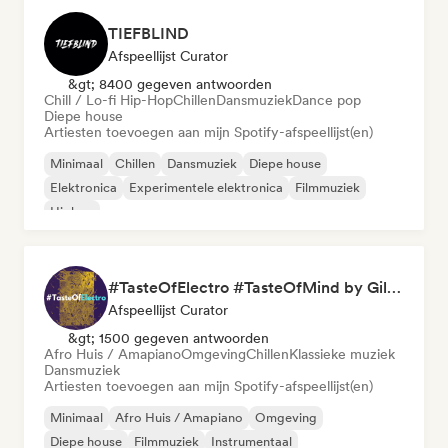
TIEFBLIND
Afspeellijst Curator
&gt; 8400 gegeven antwoorden
Chill / Lo-fi Hip-Hop
Chillen
Dansmuziek
Dance pop
Diepe house
Artiesten toevoegen aan mijn Spotify-afspeellijst(en)
Minimaal
Chillen
Dansmuziek
Diepe house
Elektronica
Experimentele elektronica
Filmmuziek
Hiphop
#TasteOfElectro #TasteOfMind by Gilles Bernies
Afspeellijst Curator
&gt; 1500 gegeven antwoorden
Afro Huis / Amapiano
Omgeving
Chillen
Klassieke muziek
Dansmuziek
Artiesten toevoegen aan mijn Spotify-afspeellijst(en)
Minimaal
Afro Huis / Amapiano
Omgeving
Diepe house
Filmmuziek
Instrumentaal