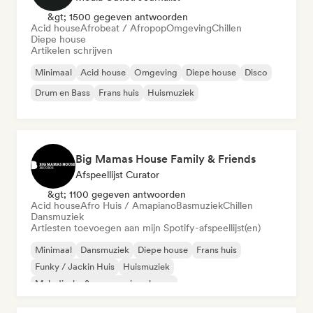
&gt; 1500 gegeven antwoorden
Acid house
Afrobeat / Afropop
Omgeving
Chillen
Diepe house
Artikelen schrijven
Minimaal
Acid house
Omgeving
Diepe house
Disco
Drum en Bass
Frans huis
Huismuziek
Big Mamas House Family & Friends
Afspeellijst Curator
&gt; 1100 gegeven antwoorden
Acid house
Afro Huis / Amapiano
Basmuziek
Chillen
Dansmuziek
Artiesten toevoegen aan mijn Spotify-afspeellijst(en)
Minimaal
Dansmuziek
Diepe house
Frans huis
Funky / Jackin Huis
Huismuziek
Melodische & progressieve house
Organische house / downtempo