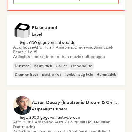
Plasmapool
Label
&gt; 600 gegeven antwoorden
Acid house
Afro Huis / Amapiano
Omgeving
Basmuziek
Beats / Lo-fi
Artiesten contracteren of hun muziek uitbrengen
Minimaal
Basmuziek
Chillen
Diepe house
Drum en Bass
Elektronica
Toekomstig huis
Huismuziek
Aaron Decay (Electronic Dream & Chill Electronic Dream playlists)
Afspeellijst Curator
&gt; 3900 gegeven antwoorden
Afro Huis / Amapiano
Beats / Lo-fi
Chill House
Chillen
Dansmuziek
Artiesten toevoegen aan mijn Spotify-afspeellijst(en)