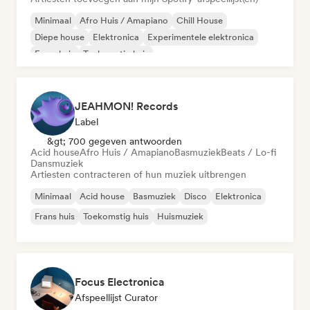
Minimaal
Afro Huis / Amapiano
Chill House
Diepe house
Elektronica
Experimentele elektronica
Frans huis
Toekomstig huis
JEAHMON! Records
Label
&gt; 700 gegeven antwoorden
Acid house
Afro Huis / Amapiano
Basmuziek
Beats / Lo-fi
Dansmuziek
Artiesten contracteren of hun muziek uitbrengen
Minimaal
Acid house
Basmuziek
Disco
Elektronica
Frans huis
Toekomstig huis
Huismuziek
Focus Electronica
Afspeellijst Curator