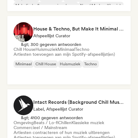
Melodische & progressieve house
Neo / Modern Klassiek
House & Techno, But Make It Minimal 🎚️ Tech House & Melodic Grooves
Afspeellijst Curator
&gt; 300 gegeven antwoorden
Chill House
Huismuziek
Minimaal
Techno
Artiesten toevoegen aan mijn Spotify-afspeellijst(en)
Minimaal
Chill House
Huismuziek
Techno
Intact Records (Background Chill Music & Good Vibes On The Road)
Label, Afspeellijst Curator
&gt; 4100 gegeven antwoorden
Omgeving
Beats / Lo-fi
Chillen
Klassieke muziek
Commercieel / Mainstream
Artiesten contracteren of hun muziek uitbrengen
Artiesten toevoegen aan mijn Spotify-afspeellijst(en)