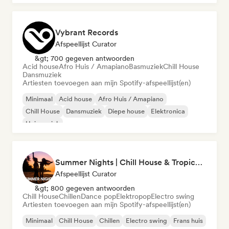
Vybrant Records
Afspeellijst Curator
&gt; 700 gegeven antwoorden
Acid house
Afro Huis / Amapiano
Basmuziek
Chill House
Dansmuziek
Artiesten toevoegen aan mijn Spotify-afspeellijst(en)
Minimaal
Acid house
Afro Huis / Amapiano
Chill House
Dansmuziek
Diepe house
Elektronica
Huismuziek
Summer Nights | Chill House & Tropical Beats
Afspeellijst Curator
&gt; 800 gegeven antwoorden
Chill House
Chillen
Dance pop
Elektropop
Electro swing
Artiesten toevoegen aan mijn Spotify-afspeellijst(en)
Minimaal
Chill House
Chillen
Electro swing
Frans huis