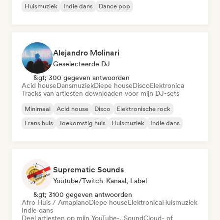
Huismuziek
Indie dans
Dance pop
Alejandro Molinari
Geselecteerde DJ
&gt; 300 gegeven antwoorden
Acid house
Dansmuziek
Diepe house
Disco
Elektronica
Tracks van artiesten downloaden voor mijn DJ-sets
Minimaal
Acid house
Disco
Elektronische rock
Frans huis
Toekomstig huis
Huismuziek
Indie dans
Suprematic Sounds
Youtube/Twitch-Kanaal, Label
&gt; 3100 gegeven antwoorden
Afro Huis / Amapiano
Diepe house
Elektronica
Huismuziek
Indie dans
Deel artiesten op mijn YouTube-, SoundCloud- of