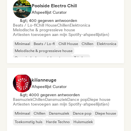
Poolside Electro Chill
Afspeellijst Curator
&gt; 400 gegeven antwoorden
Beats / Lo-fi
Chill House
Chillen
Elektronica
Melodische & progressieve house
Artiesten toevoegen aan mijn Spotify-afspeellijst(en)
Minimaal
Beats / Lo-fi
Chill House
Chillen
Elektronica
Melodische & progressieve house
Organische house / downtempo
Trip hop
kilianneuge
Afspeellijst Curator
&gt; 4000 gegeven antwoorden
Basmuziek
Chillen
Dansmuziek
Dance pop
Diepe house
Artiesten toevoegen aan mijn Spotify-afspeellijst(en)
Minimaal
Chillen
Dansmuziek
Dance pop
Diepe house
Toekomstig huis
Harde Techno
Huismuziek