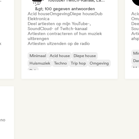
, Geluidsexpert
Youtube/Twitch-Kanaal, Label, Radiostation
&gt; 100 gegeven antwoorden
Acid house
Omgeving
Diepe house
Dub
Aci
Elektronica
Omg
Deel artiesten op mijn YouTube-,
Dee
SoundCloud- of Twitch-kanaal
Sou
Artiesten contracteren of hun muziek
Art
uitbrengen
afsp
k
Artiesten uitzenden op de radio
Mi
Minimaal
Acid house
Diepe house
Da
Huismuziek
Techno
Trip hop
Omgeving
Mel
Dub
Ac
hno