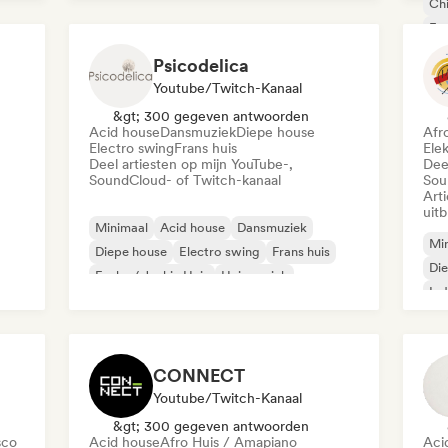
Chi
Nu-disco/Italo
Exp
Organische house / downtempo
Toe
Psicodelica
Youtube/Twitch-Kanaal
&gt; 300 gegeven antwoorden
Acid house
Dansmuziek
Diepe house
Afr
Electro swing
Frans huis
Ele
Deel artiesten op mijn YouTube-,
Dee
SoundCloud- of Twitch-kanaal
Sou
Art
uit
Minimaal
Acid house
Dansmuziek
Mi
Diepe house
Electro swing
Frans huis
Di
Funky / Jackin Huis
Huismuziek
Ind
Mel
Or
CONNECT
Youtube/Twitch-Kanaal
&gt; 300 gegeven antwoorden
sco
Acid house
Afro Huis / Amapiano
Aci