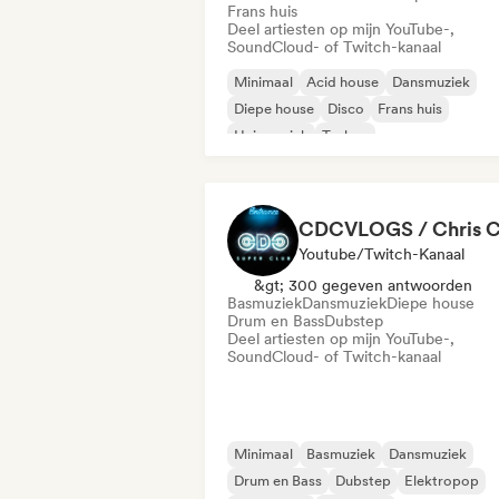
Frans huis
Deel artiesten op mijn YouTube-,
SoundCloud- of Twitch-kanaal
Minimaal
Acid house
Dansmuziek
Diepe house
Disco
Frans huis
Huismuziek
Techno
Youtube/Twitch-Kanaal
&gt; 300 gegeven antwoorden
Basmuziek
Dansmuziek
Diepe house
Drum en Bass
Dubstep
Deel artiesten op mijn YouTube-,
SoundCloud- of Twitch-kanaal
Minimaal
Basmuziek
Dansmuziek
Drum en Bass
Dubstep
Elektropop