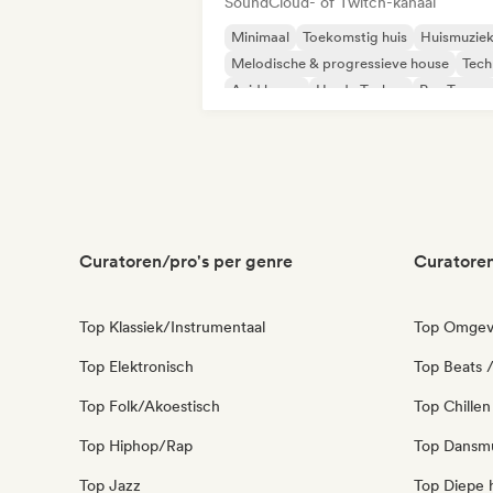
SoundCloud- of Twitch-kanaal
Minimaal
Toekomstig huis
Huismuzie
Melodische & progressieve house
Tech
Acid house
Harde Techno
Psy-Trance
Curatoren/pro's per genre
Curatoren
Top Klassiek/Instrumentaal
Top Omgev
Top Elektronisch
Top Beats /
Top Folk/Akoestisch
Top Chillen
Top Hiphop/Rap
Top Dansm
Top Jazz
Top Diepe 