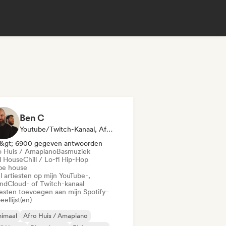
Ben C
Youtube/Twitch-Kanaal, Afspeellijst Curator
&gt; 6900 gegeven antwoorden
o Huis / Amapiano
Basmuziek
ll House
Chill / Lo-fi Hip-Hop
pe house
l artiesten op mijn YouTube-,
ndCloud- of Twitch-kanaal
iesten toevoegen aan mijn Spotify-
eellijst(en)
nimaal
Afro Huis / Amapiano