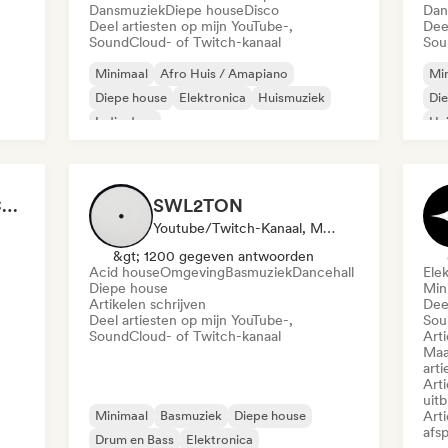
Dansmuziek
Diepe house
Disco
Dan
Deel artiesten op mijn YouTube-,
Dee
SoundCloud- of Twitch-kanaal
Sou
Minimaal
Afro Huis / Amapiano
Mi
Diepe house
Elektronica
Huismuziek
Di
Indie dans
Hu
Melodische & progressieve house
Organische house / downtempo
CDCVLOGS / Chris Candela
SWL2TON
Youtube/Twitch-Kanaal, Media Outlet/Journalist
&gt; 1200 gegeven antwoorden
Acid house
Omgeving
Basmuziek
Dancehall
Ele
Diepe house
Min
Artikelen schrijven
Dee
Deel artiesten op mijn YouTube-,
Sou
SoundCloud- of Twitch-kanaal
Art
Maa
arti
Art
uit
Minimaal
Basmuziek
Diepe house
Art
afsp
Drum en Bass
Elektronica