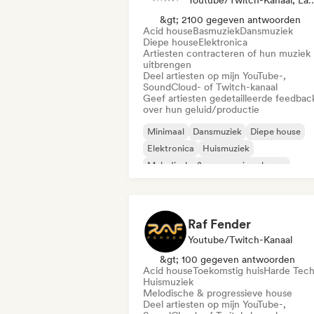
Youtube/Twitch-Kanaal, Label
&gt; 2100 gegeven antwoorden
Acid house
Basmuziek
Dansmuziek
Diepe house
Elektronica
Artiesten contracteren of hun muziek
uitbrengen
Deel artiesten op mijn YouTube-,
SoundCloud- of Twitch-kanaal
Geef artiesten gedetailleerde feedbac
over hun geluid/productie
Minimaal
Dansmuziek
Diepe house
Elektronica
Huismuziek
Melodische & progressieve house
Tech Huis
Acid house
Raf Fender
Youtube/Twitch-Kanaal
&gt; 100 gegeven antwoorden
Acid house
Toekomstig huis
Harde Tec
Huismuziek
Melodische & progressieve house
Deel artiesten op mijn YouTube-,