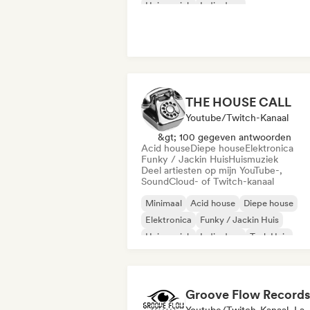
Huismuziek
Indie dans
THE HOUSE CALL
Youtube/Twitch-Kanaal
&gt; 100 gegeven antwoorden
Acid house
Diepe house
Elektronica
Funky / Jackin Huis
Huismuziek
Deel artiesten op mijn YouTube-,
SoundCloud- of Twitch-kanaal
Minimaal
Acid house
Diepe house
Elektronica
Funky / Jackin Huis
Huismuziek
Indie dans
Tech Huis
Groove Flow Records