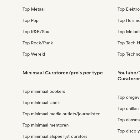
Top Metaal
Top Elektro
Top Pop
Top Huismu
Top R&B/Soul
Top Melodi
Top Rock/Punk
Top Tech H
Top Wereld
Top Techn
Minimaal Curatoren/pro's per type
Youtube/
Curatoren
Top minimaal bookers
Top omgevi
Top minimaal labels
Top chille
Top minimaal media outlets/journalisten
Top dansmu
Top minimaal mentoren
Top disco 
Top minimaal afspeellijst curators