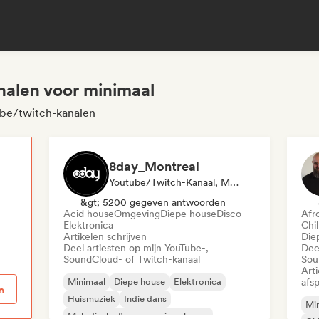
nalen voor minimaal
ube/twitch-kanalen
8day_Montreal
Youtube/Twitch-Kanaal, Media Outlet/Journalist
p
&gt; 5200 gegeven antwoorden
Acid house
Omgeving
Diepe house
Disco
Afr
Elektronica
Chi
Artikelen schrijven
Die
Deel artiesten op mijn YouTube-,
Dee
SoundCloud- of Twitch-kanaal
Sou
Art
Minimaal
Diepe house
Elektronica
afsp
n
Huismuziek
Indie dans
Mi
Melodische & progressieve house