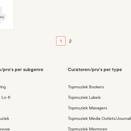
k
no
1
2
/pro's per subgenre
Curatoren/pro's per type
ing
Topmuziek Bookers
 Lo-fi
Topmuziek Labels
Topmuziek Managers
uziek
Topmuziek Media Outlets/Journal
house
Topmuziek Mentoren