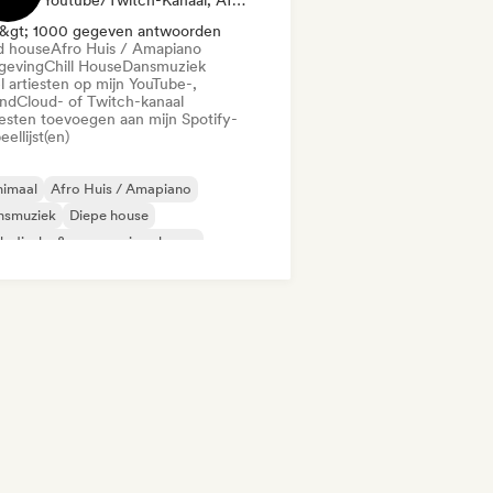
Youtube/Twitch-Kanaal, Afspeellijst Curator
&gt; 1000 gegeven antwoorden
d house
Afro Huis / Amapiano
eving
Chill House
Dansmuziek
l artiesten op mijn YouTube-,
ndCloud- of Twitch-kanaal
iesten toevoegen aan mijn Spotify-
eellijst(en)
nimaal
Afro Huis / Amapiano
nsmuziek
Diepe house
odische & progressieve house
id house
Omgeving
Chill House