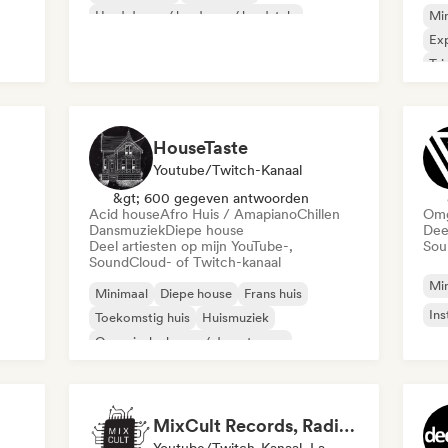
Hard dance / hardcore / hardstyle
Mi
Huismuziek
Techno
Exp
Tri
HouseTaste
Youtube/Twitch-Kanaal
&gt; 600 gegeven antwoorden
Acid house
Afro Huis / Amapiano
Chillen
Omg
Dansmuziek
Diepe house
Dee
Deel artiesten op mijn YouTube-,
Sou
SoundCloud- of Twitch-kanaal
Mi
Minimaal
Diepe house
Frans huis
Ins
Toekomstig huis
Huismuziek
Organische house / downtempo
Acid house
Afro Huis / Amapiano
MixCult Records, Radio and Sub Labels