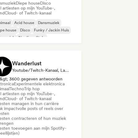
smuziek
Diepe house
Disco
l artiesten op mijn YouTube-,
ndCloud- of Twitch-kanaal
nimaal
Acid house
Dansmuziek
epe house
Disco
Funky / Jackin Huis
ismuziek
Nu-disco/Italo
Wanderlust
Youtube/Twitch-Kanaal, Label, Manager, Afspeellijst Curator, Sociale Media Beïnvloeder
&gt; 3600 gegeven antwoorden
ktronica
Experimentele elektronica
imaal
Techno
Trip hop
l artiesten op mijn YouTube-,
ndCloud- of Twitch-kanaal
iesten managen in hun carrière
k impactvolle posts of reels over
esten
iesten contracteren of hun muziek
brengen
iesten toevoegen aan mijn Spotify-
eellijst(en)