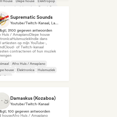
ll House
Diepe house
Elektropop
erimentele elektronica
French Pop
komstig huis
Suprematic Sounds
Youtube/Twitch-Kanaal, Label
&gt; 3100 gegeven antwoorden
o Huis / Amapiano
Diepe house
ktronica
Huismuziek
Indie dans
l artiesten op mijn YouTube-,
ndCloud- of Twitch-kanaal
iesten contracteren of hun muziek
brengen
nimaal
Afro Huis / Amapiano
epe house
Elektronica
Huismuziek
ie dans
odische & progressieve house
ganische house / downtempo
Damaskus (Kozaboa)
Youtube/Twitch-Kanaal
&gt; 100 gegeven antwoorden
d house
Afro Huis / Amapiano