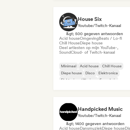
House Six
Youtube/Twitch-Kanaal
&gt; 500 gegeven antwoorden
Acid house
Omgeving
Beats / Lo-fi
Chill House
Diepe house
Deel artiesten op mijn YouTube-,
SoundCloud- of Twitch-kanaal
Minimaal
Acid house
Chill House
Diepe house
Disco
Elektronica
Elektrojazz / Nu-jazz
Frans huis
Handpicked Music
Youtube/Twitch-Kanaal
&gt; 1400 gegeven antwoorden
Acid house
Dansmuziek
Diepe house
Di