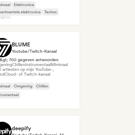
nimaal
Elektronica
erimentele elektronica
Techno
p hop
BLUME
Youtube/Twitch-Kanaal
&gt; 700 gegeven antwoorden
eving
Chillen
Instrumentaal
Minimaal
l artiesten op mijn YouTube-,
ndCloud- of Twitch-kanaal
nimaal
Omgeving
Chillen
trumentaal
deepify