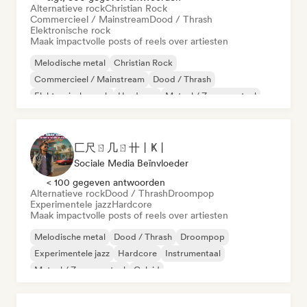
Alternatieve rock
Christian Rock
Commercieel / Mainstream
Dood / Thrash
Elektronische rock
Maak impactvolle posts of reels over artiesten
Melodische metal
Christian Rock
Commercieel / Mainstream
Dood / Thrash
Elektronische rock
Hardcore
Metaal / Zwaar metaal
Geluid
匚尺ㄖ几ㄖ卄丨Ҝ丨
Sociale Media Beïnvloeder
< 100 gegeven antwoorden
Alternatieve rock
Dood / Thrash
Droompop
Experimentele jazz
Hardcore
Maak impactvolle posts of reels over artiesten
Melodische metal
Dood / Thrash
Droompop
Experimentele jazz
Hardcore
Instrumentaal
Metaal / Zwaar metaal
Geluid