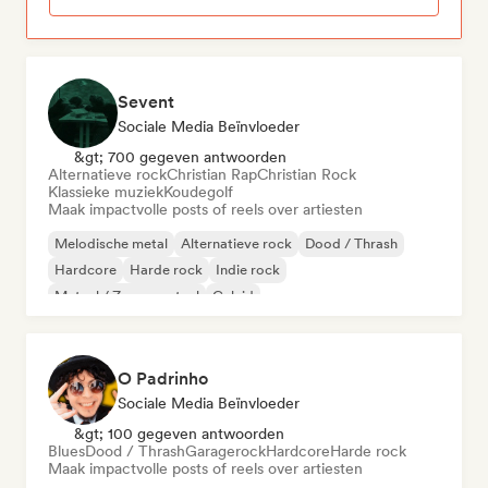
Sevent
Sociale Media Beïnvloeder
&gt; 700 gegeven antwoorden
Alternatieve rock
Christian Rap
Christian Rock
Klassieke muziek
Koudegolf
Maak impactvolle posts of reels over artiesten
Melodische metal
Alternatieve rock
Dood / Thrash
Hardcore
Harde rock
Indie rock
Metaal / Zwaar metaal
Geluid
O Padrinho
Sociale Media Beïnvloeder
&gt; 100 gegeven antwoorden
Blues
Dood / Thrash
Garagerock
Hardcore
Harde rock
Maak impactvolle posts of reels over artiesten