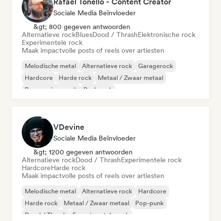
Rafael Tonello - Content Creator
Sociale Media Beïnvloeder
&gt; 800 gegeven antwoorden
Alternatieve rock
Blues
Dood / Thrash
Elektronische rock
Experimentele rock
Maak impactvolle posts of reels over artiesten
Melodische metal
Alternatieve rock
Garagerock
Hardcore
Harde rock
Metaal / Zwaar metaal
Progressieve rock
Punk rock
VDevine
Sociale Media Beïnvloeder
&gt; 1200 gegeven antwoorden
Alternatieve rock
Dood / Thrash
Experimentele rock
Hardcore
Harde rock
Maak impactvolle posts of reels over artiesten
Melodische metal
Alternatieve rock
Hardcore
Harde rock
Metaal / Zwaar metaal
Pop-punk
Dood / Thrash
Experimentele rock