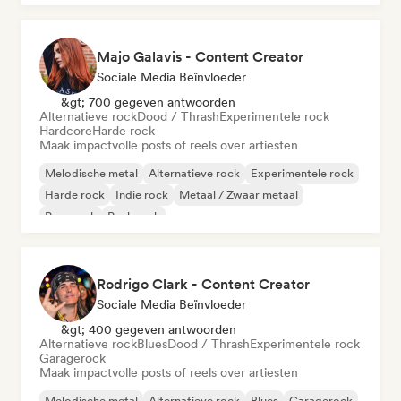
Majo Galavis - Content Creator
Sociale Media Beïnvloeder
&gt; 700 gegeven antwoorden
Alternatieve rock
Dood / Thrash
Experimentele rock
Hardcore
Harde rock
Maak impactvolle posts of reels over artiesten
Melodische metal
Alternatieve rock
Experimentele rock
Harde rock
Indie rock
Metaal / Zwaar metaal
Pop-punk
Punk rock
Rodrigo Clark - Content Creator
Sociale Media Beïnvloeder
&gt; 400 gegeven antwoorden
Alternatieve rock
Blues
Dood / Thrash
Experimentele rock
Garagerock
Maak impactvolle posts of reels over artiesten
Melodische metal
Alternatieve rock
Blues
Garagerock