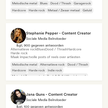
Melodische metal
Blues
Dood / Thrash
Garagerock
Hardcore
Harde rock
Metaal / Zwaar metaal
Geluid
Stephanie Pepper - Content Creator
Sociale Media Beïnvloeder
&gt; 900 gegeven antwoorden
Alternatieve rock
Blues
Dood / Thrash
Hardcore
Harde rock
Maak impactvolle posts of reels over artiesten
Melodische metal
Alternatieve rock
Dood / Thrash
Hardcore
Harde rock
Indie rock
Metaal / Zwaar metaal
Rock & Roll / Klassieke rock
Jana Guns - Content Creator
Sociale Media Beïnvloeder
&gt; 100 gegeven antwoorden