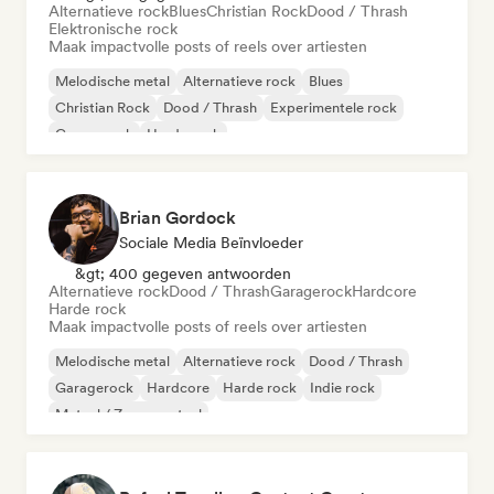
Alternatieve rock
Blues
Christian Rock
Dood / Thrash
Elektronische rock
Maak impactvolle posts of reels over artiesten
Melodische metal
Alternatieve rock
Blues
Christian Rock
Dood / Thrash
Experimentele rock
Garagerock
Harde rock
Brian Gordock
Sociale Media Beïnvloeder
&gt; 400 gegeven antwoorden
Alternatieve rock
Dood / Thrash
Garagerock
Hardcore
Harde rock
Maak impactvolle posts of reels over artiesten
Melodische metal
Alternatieve rock
Dood / Thrash
Garagerock
Hardcore
Harde rock
Indie rock
Metaal / Zwaar metaal