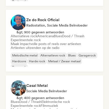
Post punk
Ze do Rock Oficial
Radiostation, Sociale Media Beïnvloeder
&gt; 900 gegeven antwoorden
Alternatieve rock
Americana
Blues
Dood / Thrash
Experimentele rock
Maak impactvolle posts of reels over artiesten
Artiesten uitzenden op de radio
Melodische metal
Alternatieve rock
Blues
Garagerock
Hardcore
Harde rock
Metaal / Zwaar metaal
Pop-punk
Casal Metal
Sociale Media Beïnvloeder
&gt; 400 gegeven antwoorden
Blues
Dood / Thrash
Elektronische rock
Experimentele rock
Filmmuziek