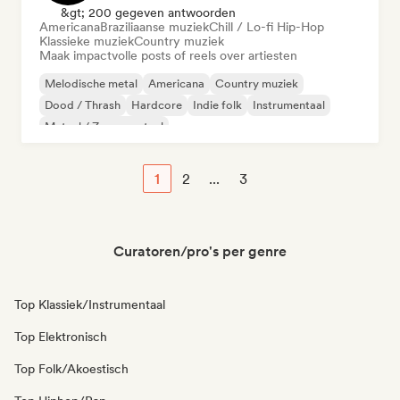
&gt; 200 gegeven antwoorden
Americana
Braziliaanse muziek
Chill / Lo-fi Hip-Hop
Klassieke muziek
Country muziek
Maak impactvolle posts of reels over artiesten
Melodische metal
Americana
Country muziek
Dood / Thrash
Hardcore
Indie folk
Instrumentaal
Metaal / Zwaar metaal
1
2
...
3
Curatoren/pro's per genre
Top Klassiek/Instrumentaal
Top Elektronisch
Top Folk/Akoestisch