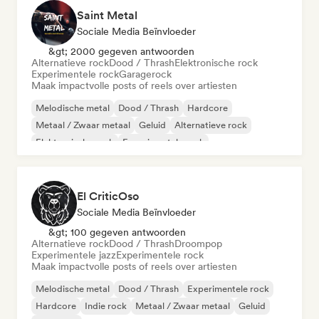
Saint Metal
Sociale Media Beïnvloeder
&gt; 2000 gegeven antwoorden
Alternatieve rock
Dood / Thrash
Elektronische rock
Experimentele rock
Garagerock
Maak impactvolle posts of reels over artiesten
Melodische metal
Dood / Thrash
Hardcore
Metaal / Zwaar metaal
Geluid
Alternatieve rock
Elektronische rock
Experimentele rock
El CriticOso
Sociale Media Beïnvloeder
&gt; 100 gegeven antwoorden
Alternatieve rock
Dood / Thrash
Droompop
Experimentele jazz
Experimentele rock
Maak impactvolle posts of reels over artiesten
Melodische metal
Dood / Thrash
Experimentele rock
Hardcore
Indie rock
Metaal / Zwaar metaal
Geluid