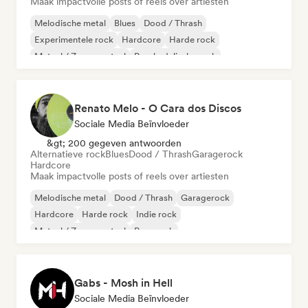
Maak impactvolle posts of reels over artiesten
Melodische metal
Blues
Dood / Thrash
Experimentele rock
Hardcore
Harde rock
Metaal / Zwaar metaal
Psychedelische rock
Renato Melo - O Cara dos Discos
Sociale Media Beïnvloeder
&gt; 200 gegeven antwoorden
Alternatieve rock
Blues
Dood / Thrash
Garagerock
Hardcore
Maak impactvolle posts of reels over artiesten
Melodische metal
Dood / Thrash
Garagerock
Hardcore
Harde rock
Indie rock
Metaal / Zwaar metaal
Pop-punk
Gabs - Mosh in Hell
Sociale Media Beïnvloeder