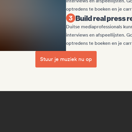
interviews en afspeellijsten. 
optredens te boeken en je carr
Build real press 
Duitse mediaprofessionals kunn
interviews en afspeellijsten. 
optredens te boeken en je carr
Stuur je muziek nu op