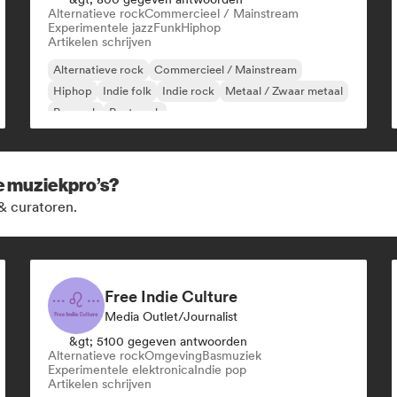
Alternatieve rock
Commercieel / Mainstream
Experimentele jazz
Funk
Hiphop
Artikelen schrijven
Alternatieve rock
Commercieel / Mainstream
Hiphop
Indie folk
Indie rock
Metaal / Zwaar metaal
Poprock
Post punk
ze muziekpro’s?
& curatoren.
Free Indie Culture
Media Outlet/Journalist
&gt; 5100 gegeven antwoorden
Alternatieve rock
Omgeving
Basmuziek
Experimentele elektronica
Indie pop
Artikelen schrijven