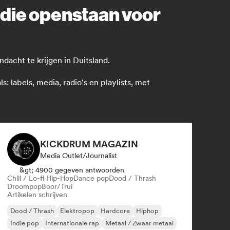
 die openstaan voor
dacht te krijgen in Duitsland.
 labels, media, radio's en playlists, met
KICKDRUM MAGAZIN
Media Outlet/Journalist
&gt; 4900 gegeven antwoorden
Chill / Lo-fi Hip-Hop
Dance pop
Dood / Thrash
Droompop
Boor/Trui
Artikelen schrijven
Dood / Thrash
Elektropop
Hardcore
Hiphop
Indie pop
Internationale rap
Metaal / Zwaar metaal