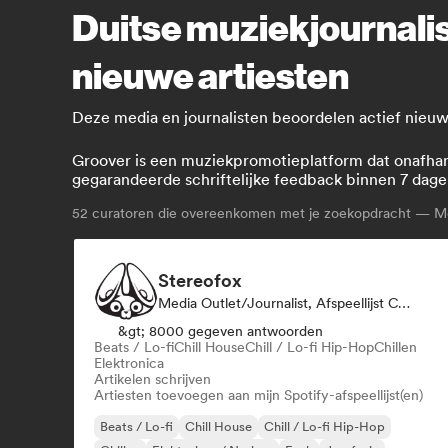
Duitse muziekjournali
nieuwe artiesten
Deze media en journalisten beoordelen actief nieuwe
Groover is een muziekpromotieplatform dat onafhanke
gegarandeerde schriftelijke feedback binnen 7 dage
52
curatoren die overeenkomen met je zoekopdracht — Me
Stereofox
Media Outlet/Journalist, Afspeellijst Curator
&gt; 8000 gegeven antwoorden
Beats / Lo-fi
Chill House
Chill / Lo-fi Hip-Hop
Chillen
Elektronica
Artikelen schrijven
Artiesten toevoegen aan mijn Spotify-afspeellijst(en)
Beats / Lo-fi
Chill House
Chill / Lo-fi Hip-Hop