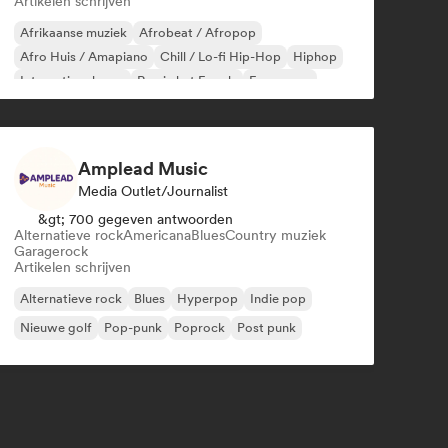
Artikelen schrijven
Afrikaanse muziek
Afrobeat / Afropop
Afro Huis / Amapiano
Chill / Lo-fi Hip-Hop
Hiphop
Internationale rap
Rap in het Engels
Franse rap
Amplead Music
Media Outlet/Journalist
&gt; 700 gegeven antwoorden
Alternatieve rock
Americana
Blues
Country muziek
Garagerock
Artikelen schrijven
Alternatieve rock
Blues
Hyperpop
Indie pop
Nieuwe golf
Pop-punk
Poprock
Post punk