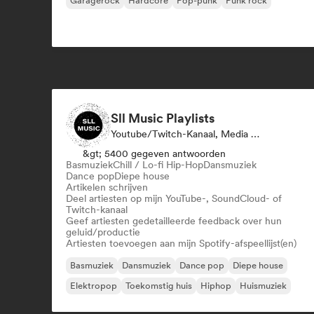
Garagerock
Hardcore
Pop-punk
Punk rock
Sll Music Playlists
Youtube/Twitch-Kanaal, Media Outlet/Journalist, Afspeellijst Curator, Geluidsexpert
&gt; 5400 gegeven antwoorden
Basmuziek
Chill / Lo-fi Hip-Hop
Dansmuziek
Dance pop
Diepe house
Artikelen schrijven
Deel artiesten op mijn YouTube-, SoundCloud- of
Twitch-kanaal
Geef artiesten gedetailleerde feedback over hun
geluid/productie
Artiesten toevoegen aan mijn Spotify-afspeellijst(en)
Basmuziek
Dansmuziek
Dance pop
Diepe house
Elektropop
Toekomstig huis
Hiphop
Huismuziek