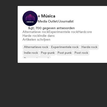
+ Música
Media Outlet/Journalist
&gt; 700 gegeven antwoorden
Alternatieve rock
Experimentele rock
Hardcore
Harde rock
Indie dans
Artikelen schrijven
Alternatieve rock
Experimentele rock
Harde rock
Indie rock
Pop-punk
Post punk
Post rock
Progressieve rock