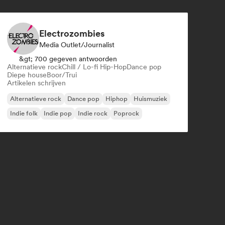
Electrozombies
Media Outlet/Journalist
&gt; 700 gegeven antwoorden
Alternatieve rock
Chill / Lo-fi Hip-Hop
Dance pop
Diepe house
Boor/Trui
Artikelen schrijven
Alternatieve rock
Dance pop
Hiphop
Huismuziek
Indie folk
Indie pop
Indie rock
Poprock