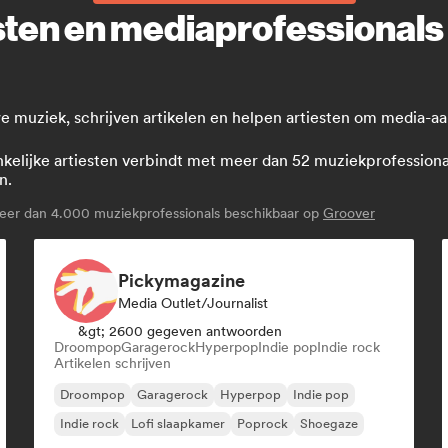
sten en mediaprofessionals
 muziek, schrijven artikelen en helpen artiesten om media-aan
lijke artiesten verbindt met meer dan 52 muziekprofessionals:
n.
er dan 4.000 muziekprofessionals beschikbaar op
Groover
Pickymagazine
Media Outlet/Journalist
&gt; 2600 gegeven antwoorden
Droompop
Garagerock
Hyperpop
Indie pop
Indie rock
Artikelen schrijven
Droompop
Garagerock
Hyperpop
Indie pop
Indie rock
Lofi slaapkamer
Poprock
Shoegaze