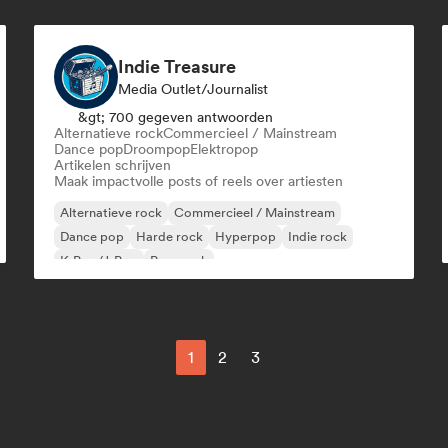
Indie Treasure
Media Outlet/Journalist
&gt; 700 gegeven antwoorden
Alternatieve rock
Commercieel / Mainstream
Dance pop
Droompop
Elektropop
Artikelen schrijven
Maak impactvolle posts of reels over artiesten
Alternatieve rock
Commercieel / Mainstream
Dance pop
Harde rock
Hyperpop
Indie rock
K-Pop/J-Pop
Pop-punk
1
2
3