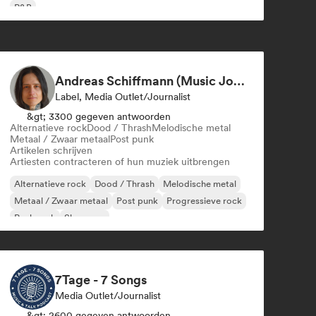
R&B
Andreas Schiffmann (Music Journalist and Label Assistant)
Label, Media Outlet/Journalist
&gt; 3300 gegeven antwoorden
Alternatieve rock
Dood / Thrash
Melodische metal
Metaal / Zwaar metaal
Post punk
Artikelen schrijven
Artiesten contracteren of hun muziek uitbrengen
Alternatieve rock
Dood / Thrash
Melodische metal
Metaal / Zwaar metaal
Post punk
Progressieve rock
Punk rock
Shoegaze
7Tage - 7 Songs
Media Outlet/Journalist
&gt; 2600 gegeven antwoorden