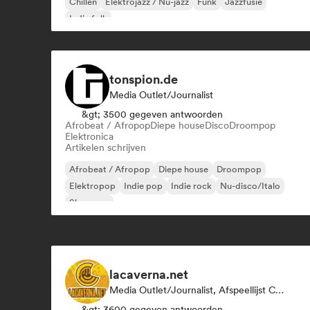
Chillen
Elektrojazz / Nu-jazz
Funk
Jazzfusie
Indie folk
tonspion.de
Media Outlet/Journalist
&gt; 3500 gegeven antwoorden
Afrobeat / Afropop
Diepe house
Disco
Droompop
Elektronica
Artikelen schrijven
Afrobeat / Afropop
Diepe house
Droompop
Elektropop
Indie pop
Indie rock
Nu-disco/Italo
Shoegaze
lacaverna.net
Media Outlet/Journalist, Afspeellijst Curator
&gt; 3600 gegeven antwoorden