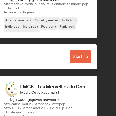
Alternatieve rock
Country muziek
Indie folk
Indie pop
Indie rock
Artikelen schrijven
Alternatieve rock
Country muziek
Indie folk
Indie pop
Indie rock
Pop-punk
Punk rock
Singer-liedjesschrijver
Start nu
LMCB - Les Merveilles du Congo 🇨🇬
Media Outlet/Journalist
&gt; 3600 gegeven antwoorden
Afrikaanse muziek
Afrobeat / Afropop
Afro Huis / Amapiano
Chill / Lo-fi Hip-Hop
Christelijke muziek