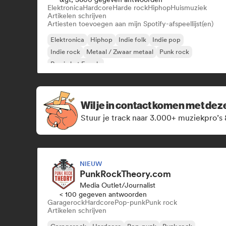
Elektronica
Hardcore
Harde rock
Hiphop
Huismuziek
Artikelen schrijven
Artiesten toevoegen aan mijn Spotify-afspeellijst(en)
Elektronica
Hiphop
Indie folk
Indie pop
Indie rock
Metaal / Zwaar metaal
Punk rock
Rap in het Engels
Wil je in contact komen met de
Stuur je track naar 3.000+ muziekpro’s 
NIEUW
PunkRockTheory.com
Media Outlet/Journalist
< 100 gegeven antwoorden
Garagerock
Hardcore
Pop-punk
Punk rock
Artikelen schrijven