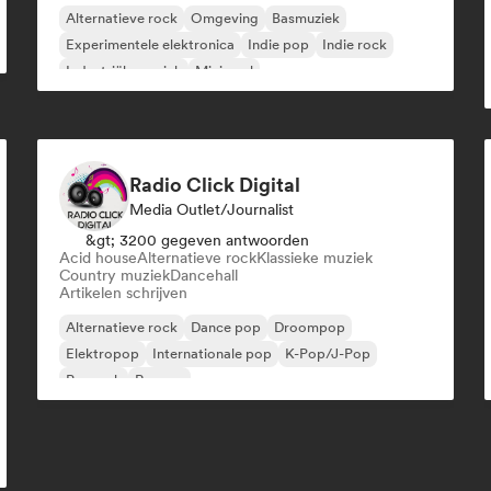
Alternatieve rock
Omgeving
Basmuziek
Experimentele elektronica
Indie pop
Indie rock
Industriële muziek
Minimaal
Radio Click Digital
Media Outlet/Journalist
&gt; 3200 gegeven antwoorden
Acid house
Alternatieve rock
Klassieke muziek
Country muziek
Dancehall
Artikelen schrijven
Alternatieve rock
Dance pop
Droompop
Elektropop
Internationale pop
K-Pop/J-Pop
Poprock
Reggae