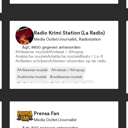
Radio Krimi Station (La Radio)
Media Outlet/Journalist, Radiostation
&gt; 9600 gegeven antwoorden
Afrikaanse muziek
Afrobeat / Afropop
Arabische muziek
Aziatische muziek
Beats / Lo-fi
Artikelen schrijven
Artiesten uitzenden op de radio
Afrikaanse muziek
Afrobeat / Afropop
Arabische muziek
Braziliaanse muziek
Caribische muziek
Funk
Internationale rap
Oosterse muziek
Prensa Fan
Media Outlet/Journalist
&gt; 800 gegeven antwoorden