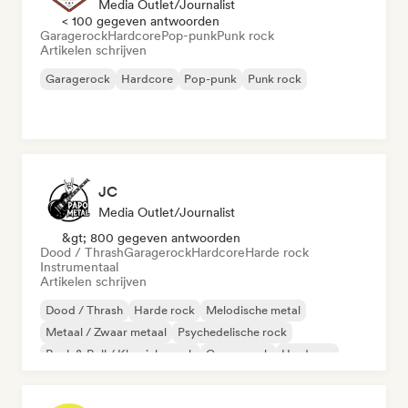
Media Outlet/Journalist
< 100 gegeven antwoorden
Garagerock
Hardcore
Pop-punk
Punk rock
Artikelen schrijven
Garagerock
Hardcore
Pop-punk
Punk rock
JC
Media Outlet/Journalist
&gt; 800 gegeven antwoorden
Dood / Thrash
Garagerock
Hardcore
Harde rock
Instrumentaal
Artikelen schrijven
Dood / Thrash
Harde rock
Melodische metal
Metaal / Zwaar metaal
Psychedelische rock
Rock & Roll / Klassieke rock
Garagerock
Hardcore