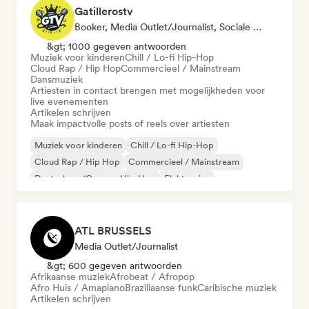
Gatillerostv
Booker, Media Outlet/Journalist, Sociale Media Beïnvloeder
&gt; 1000 gegeven antwoorden
Muziek voor kinderen
Chill / Lo-fi Hip-Hop
Cloud Rap / Hip Hop
Commercieel / Mainstream
Dansmuziek
Artiesten in contact brengen met mogelijkheden voor
live evenementen
Artikelen schrijven
Maak impactvolle posts of reels over artiesten
Muziek voor kinderen
Chill / Lo-fi Hip-Hop
Cloud Rap / Hip Hop
Commercieel / Mainstream
Deutschrap/German Hip-Hop
Elektronica
Experimentele jazz
Hiphop
ATL BRUSSELS
Media Outlet/Journalist
&gt; 600 gegeven antwoorden
Afrikaanse muziek
Afrobeat / Afropop
Afro Huis / Amapiano
Braziliaanse funk
Caribische muziek
Artikelen schrijven