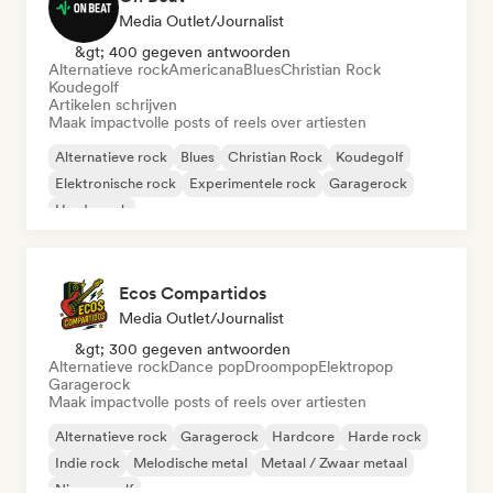
Media Outlet/Journalist
&gt; 400 gegeven antwoorden
Alternatieve rock
Americana
Blues
Christian Rock
Koudegolf
Artikelen schrijven
Maak impactvolle posts of reels over artiesten
Alternatieve rock
Blues
Christian Rock
Koudegolf
Elektronische rock
Experimentele rock
Garagerock
Harde rock
Ecos Compartidos
Media Outlet/Journalist
&gt; 300 gegeven antwoorden
Alternatieve rock
Dance pop
Droompop
Elektropop
Garagerock
Maak impactvolle posts of reels over artiesten
Alternatieve rock
Garagerock
Hardcore
Harde rock
Indie rock
Melodische metal
Metaal / Zwaar metaal
Nieuwe golf