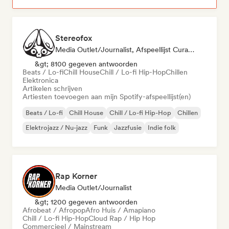
Stereofox
Media Outlet/Journalist, Afspeellijst Curator
&gt; 8100 gegeven antwoorden
Beats / Lo-fi
Chill House
Chill / Lo-fi Hip-Hop
Chillen
Elektronica
Artikelen schrijven
Artiesten toevoegen aan mijn Spotify-afspeellijst(en)
Beats / Lo-fi
Chill House
Chill / Lo-fi Hip-Hop
Chillen
Elektrojazz / Nu-jazz
Funk
Jazzfusie
Indie folk
Rap Korner
Media Outlet/Journalist
&gt; 1200 gegeven antwoorden
Afrobeat / Afropop
Afro Huis / Amapiano
Chill / Lo-fi Hip-Hop
Cloud Rap / Hip Hop
Commercieel / Mainstream