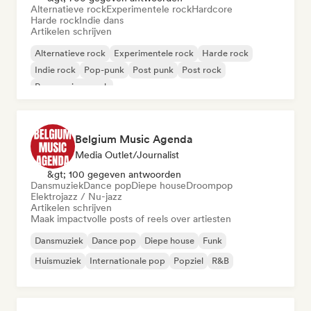
Alternatieve rock
Experimentele rock
Hardcore
Harde rock
Indie dans
Artikelen schrijven
Alternatieve rock
Experimentele rock
Harde rock
Indie rock
Pop-punk
Post punk
Post rock
Progressieve rock
Belgium Music Agenda
Media Outlet/Journalist
&gt; 100 gegeven antwoorden
Dansmuziek
Dance pop
Diepe house
Droompop
Elektrojazz / Nu-jazz
Artikelen schrijven
Maak impactvolle posts of reels over artiesten
Dansmuziek
Dance pop
Diepe house
Funk
Huismuziek
Internationale pop
Popziel
R&B