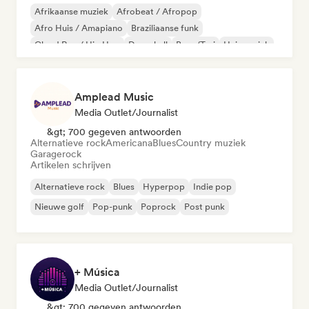
Afrikaanse muziek
Afrobeat / Afropop
Afro Huis / Amapiano
Braziliaanse funk
Cloud Rap / Hip Hop
Dancehall
Boor/Trui
Huismuziek
Amplead Music
Media Outlet/Journalist
&gt; 700 gegeven antwoorden
Alternatieve rock
Americana
Blues
Country muziek
Garagerock
Artikelen schrijven
Alternatieve rock
Blues
Hyperpop
Indie pop
Nieuwe golf
Pop-punk
Poprock
Post punk
+ Música
Media Outlet/Journalist
&gt; 700 gegeven antwoorden