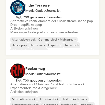
Indie Treasure
Media Outlet/Journalist
&gt; 700 gegeven antwoorden
Alternatieve rock
Commercieel / Mainstream
Dance pop
Droompop
Elektropop
Artikelen schrijven
Maak impactvolle posts of reels over artiesten
Alternatieve rock
Commercieel / Mainstream
Dance pop
Harde rock
Hyperpop
Indie rock
K-Pop/J-Pop
Pop-punk
Rockermag
Media Outlet/Journalist
&gt; 700 gegeven antwoorden
Alternatieve rock
Christian Rock
Elektronische rock
Experimentele rock
Garagerock
Artikelen schrijven
Alternatieve rock
Christian Rock
Elektronische rock
Experimentele rock
Garagerock
Harde rock
Indie rock