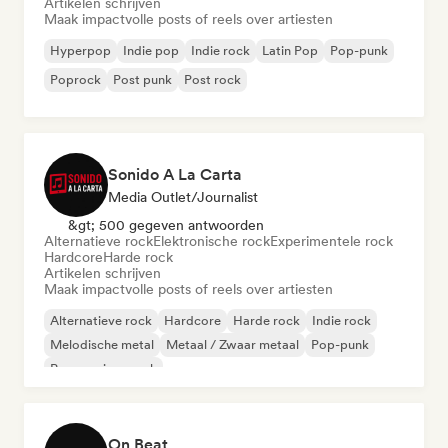
Artikelen schrijven
Maak impactvolle posts of reels over artiesten
Hyperpop
Indie pop
Indie rock
Latin Pop
Pop-punk
Poprock
Post punk
Post rock
Sonido A La Carta
Media Outlet/Journalist
&gt; 500 gegeven antwoorden
Alternatieve rock
Elektronische rock
Experimentele rock
Hardcore
Harde rock
Artikelen schrijven
Maak impactvolle posts of reels over artiesten
Alternatieve rock
Hardcore
Harde rock
Indie rock
Melodische metal
Metaal / Zwaar metaal
Pop-punk
Progressieve rock
On Beat