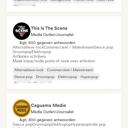
Nieuwe golf
This Is The Scene
Media Outlet/Journalist
&gt; 500 gegeven antwoorden
Alternatieve rock
Commercieel / Mainstream
Dance pop
Droompop
Elektropop
Artikelen schrijven
Maak impactvolle posts of reels over artiesten
Alternatieve rock
Commercieel / Mainstream
Dance pop
Droompop
Elektropop
Hyperpop
Pop-punk
Post punk
Caguama Medio
Media Outlet/Journalist
&gt; 300 gegeven antwoorden
Dance pop
Droompop
Elektropop
Hyperpop
Indie pop