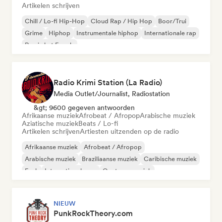
Artikelen schrijven
Chill / Lo-fi Hip-Hop
Cloud Rap / Hip Hop
Boor/Trui
Grime
Hiphop
Instrumentale hiphop
Internationale rap
Rap in het Engels
Radio Krimi Station (La Radio)
Media Outlet/Journalist, Radiostation
&gt; 9600 gegeven antwoorden
Afrikaanse muziek
Afrobeat / Afropop
Arabische muziek
Aziatische muziek
Beats / Lo-fi
Artikelen schrijven
Artiesten uitzenden op de radio
Afrikaanse muziek
Afrobeat / Afropop
Arabische muziek
Braziliaanse muziek
Caribische muziek
Funk
Internationale rap
Oosterse muziek
NIEUW
PunkRockTheory.com