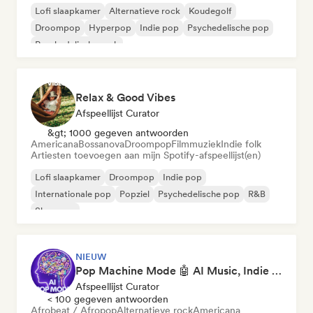
Lofi slaapkamer
Alternatieve rock
Koudegolf
Droompop
Hyperpop
Indie pop
Psychedelische pop
Psychedelische rock
Relax & Good Vibes
Afspeellijst Curator
&gt; 1000 gegeven antwoorden
Americana
Bossanova
Droompop
Filmmuziek
Indie folk
Artiesten toevoegen aan mijn Spotify-afspeellijst(en)
Lofi slaapkamer
Droompop
Indie pop
Internationale pop
Popziel
Psychedelische pop
R&B
Shoegaze
NIEUW
Pop Machine Mode 🤖 AI Music, Indie Pop & Dream Pop
Afspeellijst Curator
< 100 gegeven antwoorden
Afrobeat / Afropop
Alternatieve rock
Americana