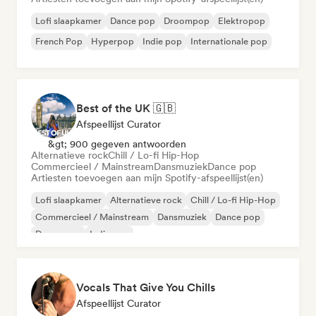
Lofi slaapkamer
Dance pop
Droompop
Elektropop
French Pop
Hyperpop
Indie pop
Internationale pop
Best of the UK 🇬🇧
Afspeellijst Curator
&gt; 900 gegeven antwoorden
Alternatieve rock
Chill / Lo-fi Hip-Hop
Commercieel / Mainstream
Dansmuziek
Dance pop
Artiesten toevoegen aan mijn Spotify-afspeellijst(en)
Lofi slaapkamer
Alternatieve rock
Chill / Lo-fi Hip-Hop
Commercieel / Mainstream
Dansmuziek
Dance pop
Droompop
Indie pop
Vocals That Give You Chills
Afspeellijst Curator