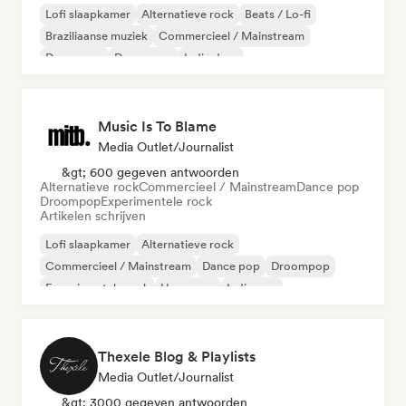
Lofi slaapkamer
Alternatieve rock
Beats / Lo-fi
Braziliaanse muziek
Commercieel / Mainstream
Dance pop
Droompop
Indie dans
Music Is To Blame
Media Outlet/Journalist
&gt; 600 gegeven antwoorden
Alternatieve rock
Commercieel / Mainstream
Dance pop
Droompop
Experimentele rock
Artikelen schrijven
Lofi slaapkamer
Alternatieve rock
Commercieel / Mainstream
Dance pop
Droompop
Experimentele rock
Hyperpop
Indie pop
Thexele Blog & Playlists
Media Outlet/Journalist
&gt; 3000 gegeven antwoorden