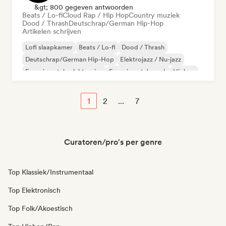
&gt; 800 gegeven antwoorden
Beats / Lo-fi
Cloud Rap / Hip Hop
Country muziek
Dood / Thrash
Deutschrap/German Hip-Hop
Artikelen schrijven
Lofi slaapkamer
Beats / Lo-fi
Dood / Thrash
Deutschrap/German Hip-Hop
Elektrojazz / Nu-jazz
Experimentele elektronica
Experimentele rock
Hiphop
1
2
...
7
Curatoren/pro's per genre
Top Klassiek/Instrumentaal
Top Elektronisch
Top Folk/Akoestisch