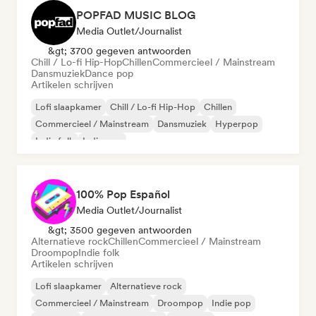
POPFAD MUSIC BLOG
Media Outlet/Journalist
&gt; 3700 gegeven antwoorden
Chill / Lo-fi Hip-Hop
Chillen
Commercieel / Mainstream
Dansmuziek
Dance pop
Artikelen schrijven
Lofi slaapkamer
Chill / Lo-fi Hip-Hop
Chillen
Commercieel / Mainstream
Dansmuziek
Hyperpop
Indie folk
Indie pop
100% Pop Español
Media Outlet/Journalist
&gt; 3500 gegeven antwoorden
Alternatieve rock
Chillen
Commercieel / Mainstream
Droompop
Indie folk
Artikelen schrijven
Lofi slaapkamer
Alternatieve rock
Commercieel / Mainstream
Droompop
Indie pop