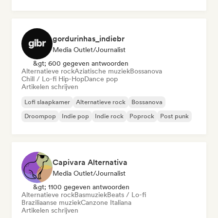
gordurinhas_indiebr
Media Outlet/Journalist
&gt; 600 gegeven antwoorden
Alternatieve rock
Aziatische muziek
Bossanova
Chill / Lo-fi Hip-Hop
Dance pop
Artikelen schrijven
Lofi slaapkamer
Alternatieve rock
Bossanova
Droompop
Indie pop
Indie rock
Poprock
Post punk
Capivara Alternativa
Media Outlet/Journalist
&gt; 1100 gegeven antwoorden
Alternatieve rock
Basmuziek
Beats / Lo-fi
Braziliaanse muziek
Canzone Italiana
Artikelen schrijven