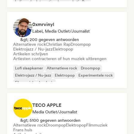
Indie rock
Internationale pop
Latin Pop
0xmrvinyl
Label, Media Outlet/Journalist
&gt; 200 gegeven antwoorden
Alternatieve rock
Christian Rap
Droompop
Elektrojazz / Nu-jazz
Elektropop
Artikelen schrijven
Artiesten contracteren of hun muziek uitbrengen
Lofi slaapkamer
Alternatieve rock
Droompop
Elektrojazz / Nu-jazz
Elektropop
Experimentele rock
Filmmuziek
Jazzfusie
TECO APPLE
Media Outlet/Journalist
&gt; 5100 gegeven antwoorden
Alternatieve rock
Droompop
Elektropop
Filmmuziek
Frans huis