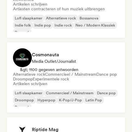
Artikelen schrijven
Artiesten contracteren of hun muziek uitbrengen
Lofi slaapkamer
Alternatieve rock
Bossanova
Indie folk
Indie pop
Indie rock
Neo / Modern Klassiek
Poprock
Cosmonauta
Media Outlet/Journalist
&gt; 1100 gegeven antwoorden
Alternatieve rock
Commercieel / Mainstream
Dance pop
Droompop
Experimentele rock
Artikelen schrijven
Lofi slaapkamer
Commercieel / Mainstream
Dance pop
Droompop
Hyperpop
K-Pop/J-Pop
Latin Pop
Poprock
Riptide Mag