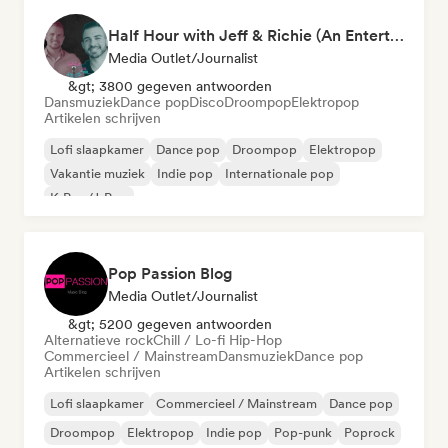
Half Hour with Jeff & Richie (An Entertainment Podcast)
Media Outlet/Journalist
&gt; 3800 gegeven antwoorden
Dansmuziek
Dance pop
Disco
Droompop
Elektropop
Artikelen schrijven
Lofi slaapkamer
Dance pop
Droompop
Elektropop
Vakantie muziek
Indie pop
Internationale pop
K-Pop/J-Pop
Pop Passion Blog
Media Outlet/Journalist
&gt; 5200 gegeven antwoorden
Alternatieve rock
Chill / Lo-fi Hip-Hop
Commercieel / Mainstream
Dansmuziek
Dance pop
Artikelen schrijven
Lofi slaapkamer
Commercieel / Mainstream
Dance pop
Droompop
Elektropop
Indie pop
Pop-punk
Poprock