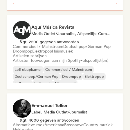
Aquí Música Revista
Media Outlet/Journalist, Afspeellijst Curator
&gt; 2200 gegeven antwoorden
Commercieel / Mainstream
Deutschpop/German Pop
Droompop
Elektropop
Huismuziek
Artikelen schrijven
Artiesten toevoegen aan mijn Spotify-afspeellijst(en)
Lofi slaapkamer
Commercieel / Mainstream
Deutschpop/German Pop
Droompop
Elektropop
Indie pop
Indie rock
Nieuwe golf
Emmanuel Tellier
Label, Media Outlet/Journalist
&gt; 4000 gegeven antwoorden
Alternatieve rock
Americana
Bossanova
Country muziek
Elektronica