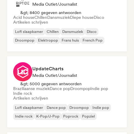
Media Outlet/Journalist
&gt; 8400 gegeven antwoorden
Acid house
Chillen
Dansmuziek
Diepe house
Disco
Artikelen schrijven
Lofi slaapkamer
Chillen
Dansmuziek
Disco
Droompop
Elektropop
Frans huis
French Pop
UpdateCharts
Media Outlet/Journalist
&gt; 5000 gegeven antwoorden
Braziliaanse muziek
Dance pop
Droompop
Indie pop
Indie rock
Artikelen schrijven
Lofi slaapkamer
Dance pop
Droompop
Indie pop
Indie rock
K-Pop/J-Pop
Poprock
Popziel