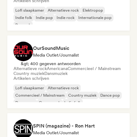
Artikelen schrijven
Lofi slaapkamer
Alternatieve rock
Elektropop
Indie folk
Indie pop
Indie rock
Internationale pop
Poprock
OurSoundMusic
Media Outlet/Journalist
&gt; 400 gegeven antwoorden
Alternatieve rock
Americana
Commercieel / Mainstream
Country muziek
Dansmuziek
Artikelen schrijven
Lofi slaapkamer
Alternatieve rock
Commercieel / Mainstream
Country muziek
Dance pop
Droompop
Garagerock
Indie folk
SPIN (magazine) - Ron Hart
Media Outlet/Journalist