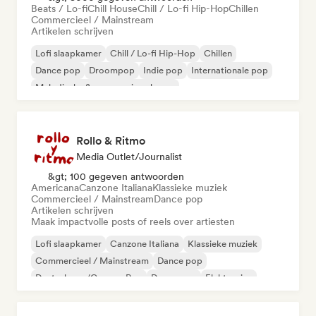
Beats / Lo-fi
Chill House
Chill / Lo-fi Hip-Hop
Chillen
Commercieel / Mainstream
Artikelen schrijven
Lofi slaapkamer
Chill / Lo-fi Hip-Hop
Chillen
Dance pop
Droompop
Indie pop
Internationale pop
Melodische & progressieve house
Rollo & Ritmo
Media Outlet/Journalist
&gt; 100 gegeven antwoorden
Americana
Canzone Italiana
Klassieke muziek
Commercieel / Mainstream
Dance pop
Artikelen schrijven
Maak impactvolle posts of reels over artiesten
Lofi slaapkamer
Canzone Italiana
Klassieke muziek
Commercieel / Mainstream
Dance pop
Deutschpop/German Pop
Droompop
Elektronica