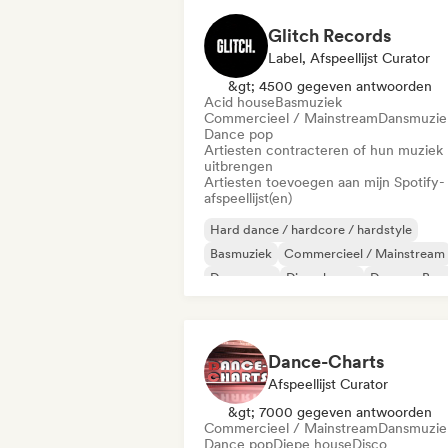
Glitch Records
Label, Afspeellijst Curator
&gt; 4500 gegeven antwoorden
Acid house
Basmuziek
Commercieel / Mainstream
Dansmuzie
Dance pop
Artiesten contracteren of hun muziek
uitbrengen
Artiesten toevoegen aan mijn Spotify-
afspeellijst(en)
Hard dance / hardcore / hardstyle
Basmuziek
Commercieel / Mainstream
Dance pop
Diepe house
Drum en Bas
Dubstep
Elektronica
Dance-Charts
Afspeellijst Curator
&gt; 7000 gegeven antwoorden
Commercieel / Mainstream
Dansmuzie
Dance pop
Diepe house
Disco