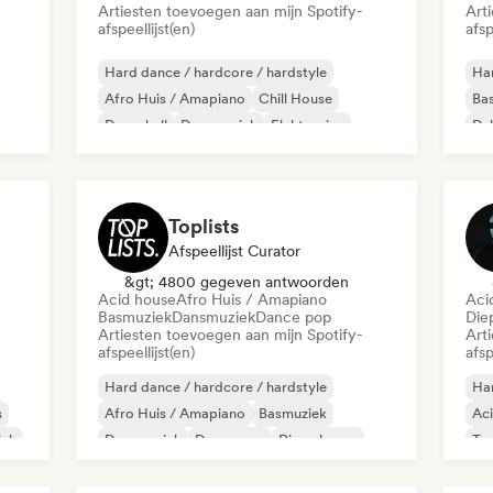
Artiesten toevoegen aan mijn Spotify-
Art
afspeellijst(en)
afsp
Hard dance / hardcore / hardstyle
Har
Afro Huis / Amapiano
Chill House
Ba
Dancehall
Dansmuziek
Elektronica
Du
Funky / Jackin Huis
Harde Techno
Toe
Toplists
Afspeellijst Curator
&gt; 4800 gegeven antwoorden
Acid house
Afro Huis / Amapiano
Aci
Basmuziek
Dansmuziek
Dance pop
Die
Artiesten toevoegen aan mijn Spotify-
Art
afspeellijst(en)
afsp
Hard dance / hardcore / hardstyle
Har
s
Afro Huis / Amapiano
Basmuziek
Ac
iek
Dansmuziek
Dance pop
Diepe house
Toe
Drum en Bass
Toekomstig huis
Mel
Me