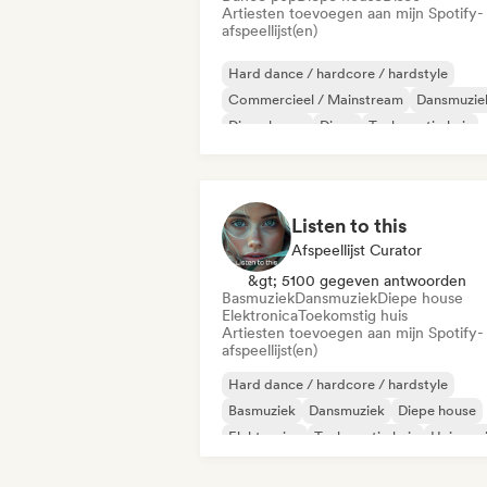
Artiesten toevoegen aan mijn Spotify-
afspeellijst(en)
Hard dance / hardcore / hardstyle
Commercieel / Mainstream
Dansmuzie
Diepe house
Disco
Toekomstig huis
Huismuziek
Nu-disco/Italo
Listen to this
Afspeellijst Curator
&gt; 5100 gegeven antwoorden
Basmuziek
Dansmuziek
Diepe house
Elektronica
Toekomstig huis
Artiesten toevoegen aan mijn Spotify-
afspeellijst(en)
Hard dance / hardcore / hardstyle
Basmuziek
Dansmuziek
Diepe house
Elektronica
Toekomstig huis
Huismuz
Melodische & progressieve house