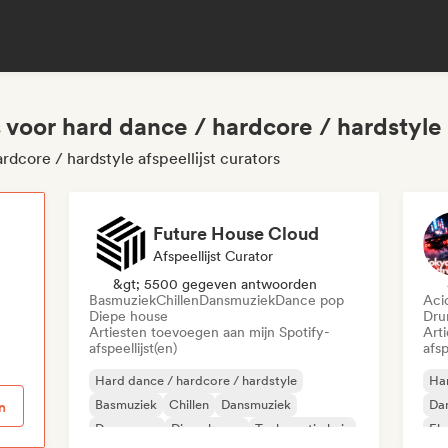
rs voor hard dance / hardcore / hardstyle
rdcore / hardstyle afspeellijst curators
Future House Cloud
Afspeellijst Curator
p
&gt; 5500 gegeven antwoorden
Basmuziek
Chillen
Dansmuziek
Dance pop
Aci
Diepe house
Dru
Artiesten toevoegen aan mijn Spotify-
Art
afspeellijst(en)
afsp
Hard dance / hardcore / hardstyle
Har
Basmuziek
Chillen
Dansmuziek
Da
n
Dance pop
Diepe house
Toekomstig huis
Ele