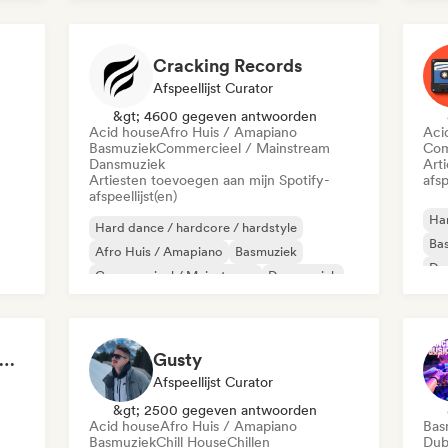
Huismuziek
Fun
Cracking Records
Afspeellijst Curator
&gt; 4600 gegeven antwoorden
Acid house
Afro Huis / Amapiano
Aci
Basmuziek
Commercieel / Mainstream
Com
Dansmuziek
Art
Artiesten toevoegen aan mijn Spotify-
afsp
afspeellijst(en)
Har
Hard dance / hardcore / hardstyle
Ba
Afro Huis / Amapiano
Basmuziek
Da
Commercieel / Mainstream
Dansmuziek
Exp
Dance pop
Diepe house
Dubstep
Ha
chno Underground Rave Anthems by Orphium
Gusty
Afspeellijst Curator
&gt; 2500 gegeven antwoorden
Acid house
Afro Huis / Amapiano
Bas
Basmuziek
Chill House
Chillen
Dub