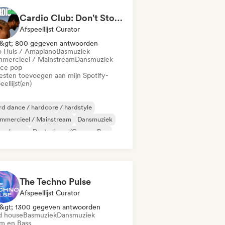
Cardio Club: Don't Stop! 💦
Afspeellijst Curator
&gt; 800 gegeven antwoorden
o Huis / Amapiano
Basmuziek
mercieel / Mainstream
Dansmuziek
ce pop
iesten toevoegen aan mijn Spotify-
eellijst(en)
d dance / hardcore / hardstyle
mmercieel / Mainstream
Dansmuziek
epe house
Deutschpop/German Pop
sco
Elektropop
French Pop
The Techno Pulse
Afspeellijst Curator
&gt; 1300 gegeven antwoorden
d house
Basmuziek
Dansmuziek
m en Bass