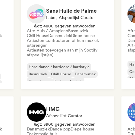
Sans Huile de Palme
Label, Afspeellijst Curator
&gt; 4800 gegeven antwoorden
Afro Huis / Amapiano
Basmuziek
Afr
k
Chill House
Dansmuziek
Diepe house
Com
Artiesten contracteren of hun muziek
Dan
uitbrengen
Art
Artiesten toevoegen aan mijn Spotify-
afsp
afspeellijst(en)
Har
Hard dance / hardcore / hardstyle
Co
Basmuziek
Chill House
Dansmuziek
Di
Diepe house
Toekomstig huis
s
Di
Huismuziek
Melodische & progressieve house
HMG
Afspeellijst Curator
&gt; 3900 gegeven antwoorden
k
Dansmuziek
Dance pop
Diepe house
Aci
Toekomstig huis
Dru