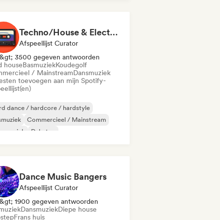
ky / Jackin Huis
Toekomstig huis
Techno/House & Electronic Music for Svea Playlists
Afspeellijst Curator
&gt; 3500 gegeven antwoorden
d house
Basmuziek
Koudegolf
mercieel / Mainstream
Dansmuziek
iesten toevoegen aan mijn Spotify-
eellijst(en)
d dance / hardcore / hardstyle
smuziek
Commercieel / Mainstream
nsmuziek
Dubstep
erimentele elektronica
Frans huis
rde Techno
Dance Music Bangers
Afspeellijst Curator
&gt; 1900 gegeven antwoorden
muziek
Dansmuziek
Diepe house
step
Frans huis