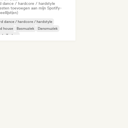
d dance / hardcore / hardstyle
iesten toevoegen aan mijn Spotify-
eellijst(en)
d dance / hardcore / hardstyle
id house
Basmuziek
Dansmuziek
rde Techno
odische & progressieve house
Techno
um en Bass