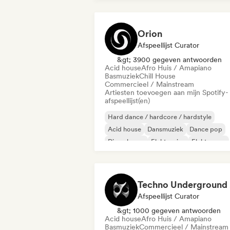
Orion
Afspeellijst Curator
&gt; 3900 gegeven antwoorden
Acid house
Afro Huis / Amapiano
Basmuziek
Chill House
Commercieel / Mainstream
Artiesten toevoegen aan mijn Spotify-
afspeellijst(en)
Hard dance / hardcore / hardstyle
Acid house
Dansmuziek
Dance pop
Diepe house
Elektronica
Elektropop
Toekomstig huis
Te
Afspeellijst Curator
&gt; 1000 gegeven antwoorden
Acid house
Afro Huis / Amapiano
Basmuziek
Commercieel / Mainstream