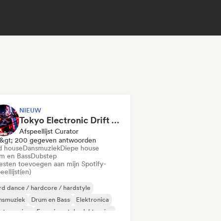
NIEUW
Tokyo Electronic Drift 🏎️ Schranz, Hard Techno & Anime EDM
Afspeellijst Curator
&gt; 200 gegeven antwoorden
d house
Dansmuziek
Diepe house
m en Bass
Dubstep
iesten toevoegen aan mijn Spotify-
eellijst(en)
d dance / hardcore / hardstyle
nsmuziek
Drum en Bass
Elektronica
ctro swing
Experimentele elektronica