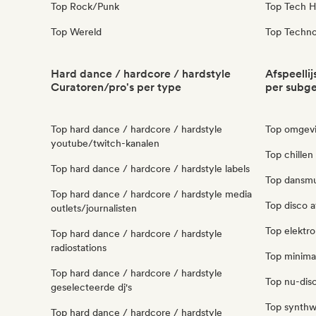
Top Rock/Punk
Top Tech H
Top Wereld
Top Techn
Hard dance / hardcore / hardstyle
Afspeelli
Curatoren/pro's per type
per subg
Top hard dance / hardcore / hardstyle
Top omgevin
youtube/twitch-kanalen
Top chillen 
Top hard dance / hardcore / hardstyle labels
Top dansmuz
Top hard dance / hardcore / hardstyle media
Top disco af
outlets/journalisten
Top elektron
Top hard dance / hardcore / hardstyle
radiostations
Top minimaa
Top hard dance / hardcore / hardstyle
Top nu-disco
geselecteerde dj's
Top synthwa
Top hard dance / hardcore / hardstyle