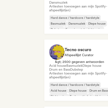
Dansmuziek
Artiesten toevoegen aan mijn Spotify-
afspeellijst(en)
Hard dance / hardcore / hardstyle
Basmuziek
Dansmuziek
Diepe house
Dubstep
Experimentele elektronica
Frans huis
Harde Techno
Tecno oscuro
Afspeellijst Curator
&gt; 2500 gegeven antwoorden
Acid house
Basmuziek
Diepe house
Drum en Bass
Dubstep
Artiesten toevoegen aan mijn Spotify-
afspeellijst(en)
Hard dance / hardcore / hardstyle
Acid house
Diepe house
Drum en Bas
Elektronica
Toekomstig huis
Huismuz
Minimaal