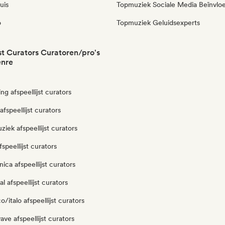
uis
Topmuziek Sociale Media Beïnvlo
o
Topmuziek Geluidsexperts
jst Curators Curatoren/pro's
enre
g afspeellijst curators
afspeellijst curators
iek afspeellijst curators
speellijst curators
ica afspeellijst curators
l afspeellijst curators
/italo afspeellijst curators
ve afspeellijst curators