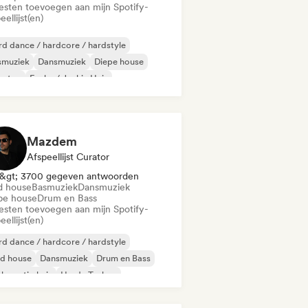
iesten toevoegen aan mijn Spotify-
eellijst(en)
d dance / hardcore / hardstyle
smuziek
Dansmuziek
Diepe house
bstep
Funky / Jackin Huis
komstig huis
Huismuziek
Mazdem
Afspeellijst Curator
&gt; 3700 gegeven antwoorden
d house
Basmuziek
Dansmuziek
pe house
Drum en Bass
iesten toevoegen aan mijn Spotify-
eellijst(en)
d dance / hardcore / hardstyle
id house
Dansmuziek
Drum en Bass
komstig huis
Harde Techno
odische & progressieve house
lodic Techno