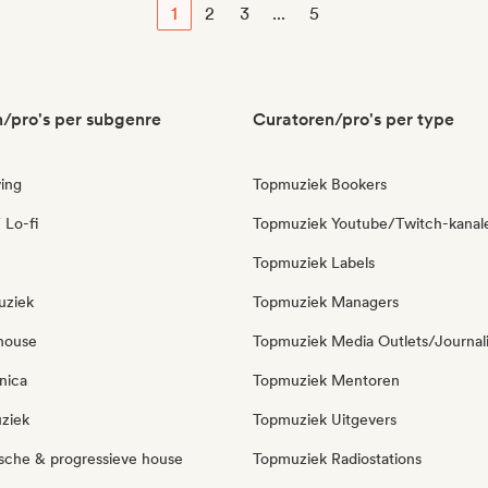
1
2
3
...
5
/pro's per subgenre
Curatoren/pro's per type
ing
Topmuziek Bookers
 Lo-fi
Topmuziek Youtube/Twitch-kanal
Topmuziek Labels
uziek
Topmuziek Managers
house
Topmuziek Media Outlets/Journal
nica
Topmuziek Mentoren
ziek
Topmuziek Uitgevers
sche & progressieve house
Topmuziek Radiostations