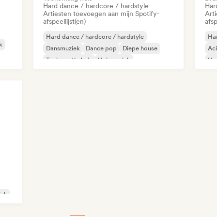
Hard dance / hardcore / hardstyle
Har
Artiesten toevoegen aan mijn Spotify-
Art
afspeellijst(en)
afsp
Hard dance / hardcore / hardstyle
Har
k
Dansmuziek
Dance pop
Diepe house
Ac
Toekomstig huis
Huismuziek
Ha
Melodische & progressieve house
Mel
Nederpop/Dutch Pop
Dr
iek