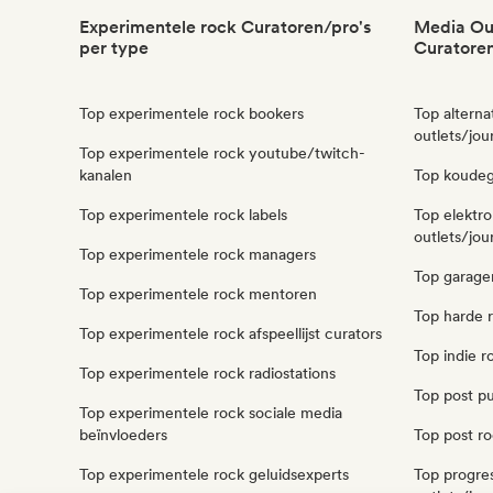
Experimentele rock Curatoren/pro's
Media Out
per type
Curatoren
Top experimentele rock bookers
Top alterna
outlets/jou
Top experimentele rock youtube/twitch-
kanalen
Top koudego
Top experimentele rock labels
Top elektr
outlets/jou
Top experimentele rock managers
Top garager
Top experimentele rock mentoren
Top harde r
Top experimentele rock afspeellijst curators
Top indie r
Top experimentele rock radiostations
Top post pu
Top experimentele rock sociale media
beïnvloeders
Top post ro
Top experimentele rock geluidsexperts
Top progre