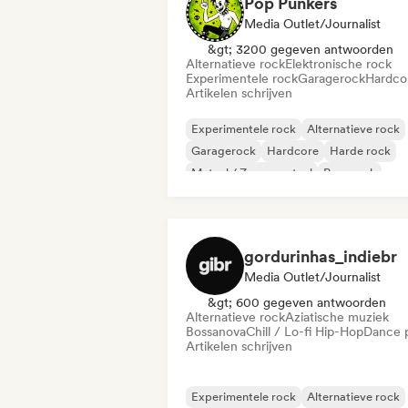
Pop Punkers
Media Outlet/Journalist
&gt; 3200 gegeven antwoorden
Alternatieve rock
Elektronische rock
Experimentele rock
Garagerock
Hardco
Artikelen schrijven
Experimentele rock
Alternatieve rock
Garagerock
Hardcore
Harde rock
Metaal / Zwaar metaal
Pop-punk
Poprock
gordurinhas_indiebr
Media Outlet/Journalist
&gt; 600 gegeven antwoorden
Alternatieve rock
Aziatische muziek
Bossanova
Chill / Lo-fi Hip-Hop
Dance 
Artikelen schrijven
Experimentele rock
Alternatieve rock