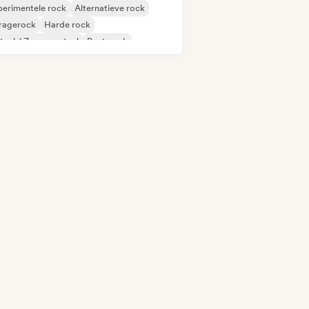
erimentele rock
Alternatieve rock
ragerock
Harde rock
aal / Zwaar metaal
Post punk
gressieve rock
Psychedelische rock