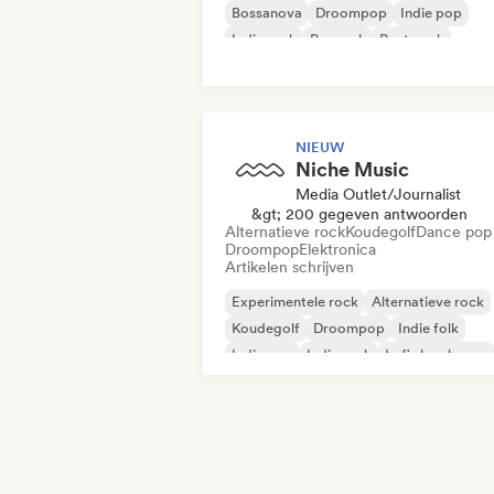
Bossanova
Droompop
Indie pop
Indie rock
Poprock
Post punk
NIEUW
Niche Music
Media Outlet/Journalist
&gt; 200 gegeven antwoorden
Alternatieve rock
Koudegolf
Dance pop
Droompop
Elektronica
Artikelen schrijven
Experimentele rock
Alternatieve rock
Koudegolf
Droompop
Indie folk
Indie pop
Indie rock
Lofi slaapkamer