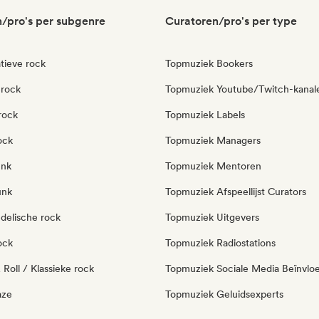
/pro's per subgenre
Curatoren/pro's per type
tieve rock
Topmuziek Bookers
erock
Topmuziek Youtube/Twitch-kanal
rock
Topmuziek Labels
ock
Topmuziek Managers
unk
Topmuziek Mentoren
unk
Topmuziek Afspeellijst Curators
delische rock
Topmuziek Uitgevers
ock
Topmuziek Radiostations
Roll / Klassieke rock
Topmuziek Sociale Media Beïnvlo
aze
Topmuziek Geluidsexperts