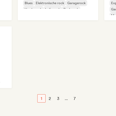
Blues
Elektronische rock
Garagerock
Exp
Harde rock
Indie rock
Punk rock
Ga
Met
Pro
1
2
3
...
7