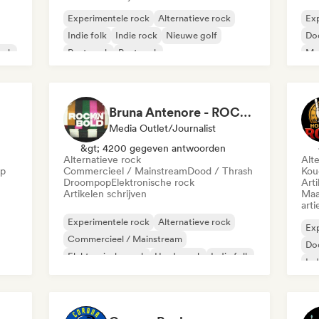
Experimentele rock
Alternatieve rock
Exp
Indie folk
Indie rock
Nieuwe golf
Do
ock
Post punk
Post rock
Me
Psychedelische rock
Psy
Bruna Antenore - ROCKNBOLD
Media Outlet/Journalist
&gt; 4200 gegeven antwoorden
Alternatieve rock
Alt
op
Commercieel / Mainstream
Dood / Thrash
Kou
Droompop
Elektronische rock
Arti
Artikelen schrijven
Maa
arti
Experimentele rock
Alternatieve rock
Exp
Commercieel / Mainstream
Do
Elektronische rock
Harde rock
Indie folk
Ind
Indie pop
Melodische metal
Met