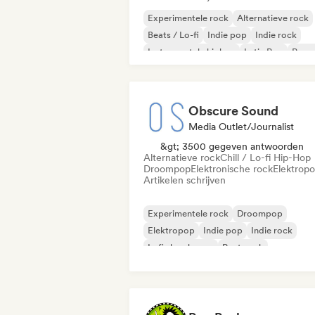
Experimentele rock
Alternatieve rock
Beats / Lo-fi
Indie pop
Indie rock
Instrumentale hiphop
Latin Pop
Popr
Obscure Sound
Media Outlet/Journalist
&gt; 3500 gegeven antwoorden
Alternatieve rock
Chill / Lo-fi Hip-Hop
Droompop
Elektronische rock
Elektrop
Artikelen schrijven
Experimentele rock
Droompop
Elektropop
Indie pop
Indie rock
Lofi slaapkamer
Post punk
Psychedelische pop