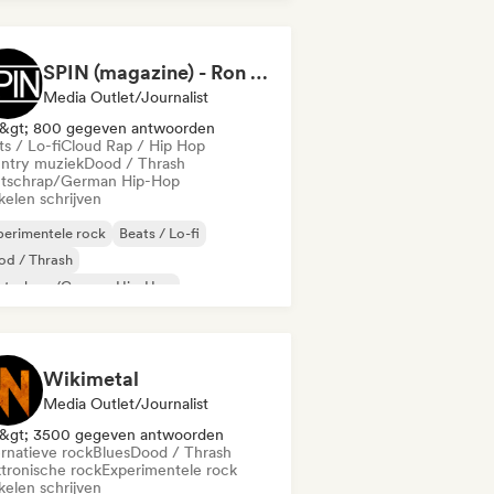
SPIN (magazine) - Ron Hart
Media Outlet/Journalist
&gt; 800 gegeven antwoorden
s / Lo-fi
Cloud Rap / Hip Hop
ntry muziek
Dood / Thrash
tschrap/German Hip-Hop
kelen schrijven
erimentele rock
Beats / Lo-fi
od / Thrash
utschrap/German Hip-Hop
ktrojazz / Nu-jazz
erimentele elektronica
Hiphop
trumentaal
Wikimetal
Media Outlet/Journalist
&gt; 3500 gegeven antwoorden
ernatieve rock
Blues
Dood / Thrash
ktronische rock
Experimentele rock
kelen schrijven