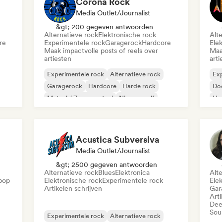
Corona Rock
Media Outlet/Journalist
&gt; 200 gegeven antwoorden
Alternatieve rock
Elektronische rock
Alt
re
Experimentele rock
Garagerock
Hardcore
Ele
Maak impactvolle posts of reels over
Maa
artiesten
arti
Experimentele rock
Alternatieve rock
Exp
Garagerock
Hardcore
Harde rock
Do
Metaal / Zwaar metaal
Nieuwe golf
Ha
Poprock
Acustica Subversiva
Media Outlet/Journalist
&gt; 2500 gegeven antwoorden
Alternatieve rock
Blues
Elektronica
Alt
pop
Elektronische rock
Experimentele rock
Ele
Artikelen schrijven
Gar
Arti
Dee
Sou
Experimentele rock
Alternatieve rock