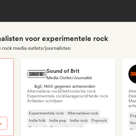
nalisten voor experimentele rock
 rock media outlets/journalisten
Sound of Brit
Media Outlet/Journalist
p
&gt; 1400 gegeven antwoorden
Alternatieve rock
Elektronische rock
Alt
Experimentele rock
Garagerock
Harde rock
Ele
Artikelen schrijven
Maa
arti
Experimentele rock
Alternatieve rock
Exp
Indie folk
Indie pop
Indie rock
Poprock
Ko
n
Post punk
Progressieve rock
Po