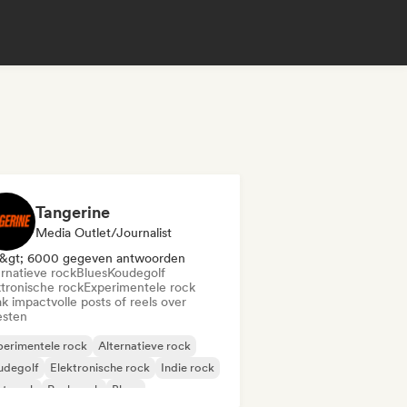
Tangerine
Media Outlet/Journalist
&gt; 6000 gegeven antwoorden
ernatieve rock
Blues
Koudegolf
ktronische rock
Experimentele rock
k impactvolle posts of reels over
esten
erimentele rock
Alternatieve rock
udegolf
Elektronische rock
Indie rock
st punk
Punk rock
Blues