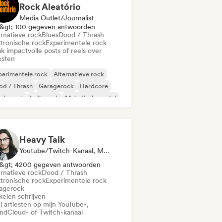
Rock Aleatório
Media Outlet/Journalist
&gt; 100 gegeven antwoorden
ernatieve rock
Blues
Dood / Thrash
ktronische rock
Experimentele rock
k impactvolle posts of reels over
esten
erimentele rock
Alternatieve rock
od / Thrash
Garagerock
Hardcore
rde rock
Indie rock
Melodische metal
Heavy Talk
Youtube/Twitch-Kanaal, Media Outlet/Journalist
&gt; 4200 gegeven antwoorden
ernatieve rock
Dood / Thrash
ktronische rock
Experimentele rock
agerock
kelen schrijven
l artiesten op mijn YouTube-,
ndCloud- of Twitch-kanaal