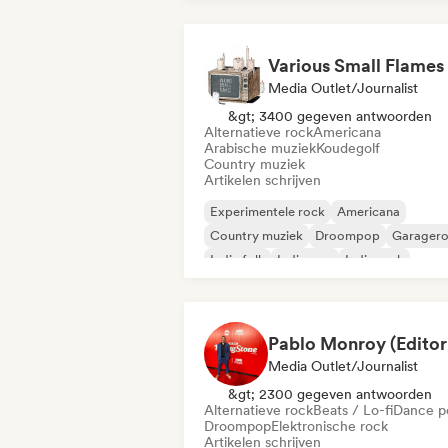
Various Small Flames
Media Outlet/Journalist
&gt; 3400 gegeven antwoorden
Alternatieve rock
Americana
Arabische muziek
Koudegolf
Country muziek
Artikelen schrijven
Experimentele rock
Americana
Country muziek
Droompop
Garager
Indie folk
Indie pop
Indie rock
Media Outlet/Journalist
&gt; 2300 gegeven antwoorden
Alternatieve rock
Beats / Lo-fi
Dance p
Droompop
Elektronische rock
Artikelen schrijven