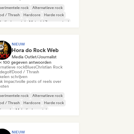
erimentele rock
Alternatieve rock
od / Thrash
Hardcore
Harde rock
lodische metal
Metaal / Zwaar metaal
chedelische rock
NIEUW
Hora do Rock Web
Media Outlet/Journalist
< 100 gegeven antwoorden
ernatieve rock
Blues
Christian Rock
degolf
Dood / Thrash
kelen schrijven
k impactvolle posts of reels over
esten
erimentele rock
Alternatieve rock
od / Thrash
Hardcore
Harde rock
ie rock
Melodische metal
aal / Zwaar metaal
NIEUW