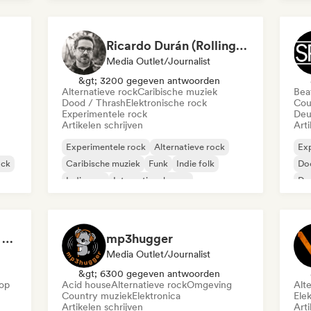
Ricardo Durán (Rolling Stone en Español-Editor-in-chief)
Media Outlet/Journalist
&gt; 3200 gegeven antwoorden
Alternatieve rock
Caribische muziek
Beat
Dood / Thrash
Elektronische rock
Cou
Experimentele rock
Deu
Artikelen schrijven
Arti
Experimentele rock
Alternatieve rock
Exp
ock
Caribische muziek
Funk
Indie folk
Do
Indie pop
Internationale pop
De
Metaal / Zwaar metaal
Ele
Exp
Ins
Pablo Monroy (Editor Rolling Stone México)
mp3hugger
Media Outlet/Journalist
&gt; 6300 gegeven antwoorden
op
Acid house
Alternatieve rock
Omgeving
Alt
Country muziek
Elektronica
Ele
Artikelen schrijven
Arti