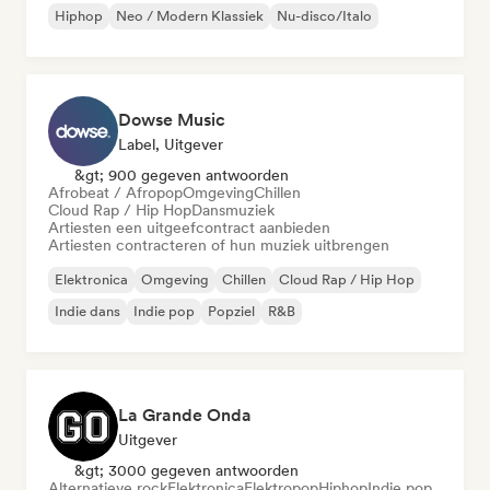
Hiphop
Neo / Modern Klassiek
Nu-disco/Italo
Dowse Music
Label, Uitgever
&gt; 900 gegeven antwoorden
Afrobeat / Afropop
Omgeving
Chillen
Cloud Rap / Hip Hop
Dansmuziek
Artiesten een uitgeefcontract aanbieden
Artiesten contracteren of hun muziek uitbrengen
Elektronica
Omgeving
Chillen
Cloud Rap / Hip Hop
Indie dans
Indie pop
Popziel
R&B
La Grande Onda
Uitgever
&gt; 3000 gegeven antwoorden
Alternatieve rock
Elektronica
Elektropop
Hiphop
Indie pop