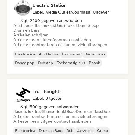
Electric Station
Label, Media Outlet/Journalist, Uitgever
&gt; 2400 gegeven antwoorden
Acid house
Basmuziek
Dansmuziek
Dance pop
Drum en Bass
Artikelen schrijven
Artiesten een uitgeefcontract aanbieden
Artiesten contracteren of hun muziek uitbrengen
Elektronica
Acid house
Basmuziek
Dansmuziek
Dance pop
Dubstep
Toekomstig huis
Phonk
Tru Thoughts
Label, Uitgever
&gt; 500 gegeven antwoorden
Basmuziek
Braziliaanse funk
Disco
Drum en Bass
Dub
Artiesten contracteren of hun muziek uitbrengen
Artiesten een uitgeefcontract aanbieden
Elektronica
Drum en Bass
Dub
Jazzfusie
Grime