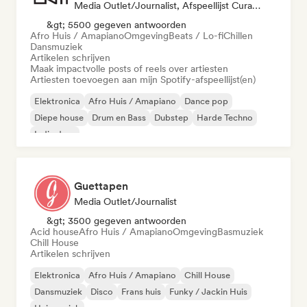
Media Outlet/Journalist, Afspeellijst Curator
&gt; 5500 gegeven antwoorden
Afro Huis / Amapiano
Omgeving
Beats / Lo-fi
Chillen
Dansmuziek
Artikelen schrijven
Maak impactvolle posts of reels over artiesten
Artiesten toevoegen aan mijn Spotify-afspeellijst(en)
Elektronica
Afro Huis / Amapiano
Dance pop
Diepe house
Drum en Bass
Dubstep
Harde Techno
Indie dans
Guettapen
Media Outlet/Journalist
&gt; 3500 gegeven antwoorden
Acid house
Afro Huis / Amapiano
Omgeving
Basmuziek
Chill House
Artikelen schrijven
Elektronica
Afro Huis / Amapiano
Chill House
Dansmuziek
Disco
Frans huis
Funky / Jackin Huis