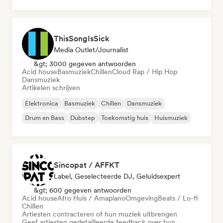
Huismuziek
ThisSongIsSick
Media Outlet/Journalist
&gt; 3000 gegeven antwoorden
Acid house
Basmuziek
Chillen
Cloud Rap / Hip Hop
Dansmuziek
Artikelen schrijven
Elektronica
Basmuziek
Chillen
Dansmuziek
Drum en Bass
Dubstep
Toekomstig huis
Huismuziek
Sincopat / AFFKT
Label, Geselecteerde DJ, Geluidsexpert
&gt; 600 gegeven antwoorden
Acid house
Afro Huis / Amapiano
Omgeving
Beats / Lo-fi
Chillen
Artiesten contracteren of hun muziek uitbrengen
Geef artiesten gedetailleerde feedback over hun