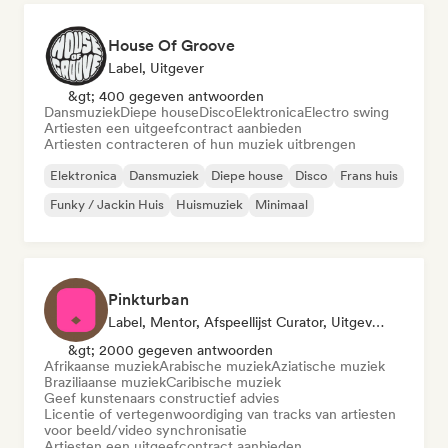
House Of Groove
Label, Uitgever
&gt; 400 gegeven antwoorden
Dansmuziek
Diepe house
Disco
Elektronica
Electro swing
Artiesten een uitgeefcontract aanbieden
Artiesten contracteren of hun muziek uitbrengen
Elektronica
Dansmuziek
Diepe house
Disco
Frans huis
Funky / Jackin Huis
Huismuziek
Minimaal
Pinkturban
Label, Mentor, Afspeellijst Curator, Uitgever, Sync Supervisor
&gt; 2000 gegeven antwoorden
Afrikaanse muziek
Arabische muziek
Aziatische muziek
Braziliaanse muziek
Caribische muziek
Geef kunstenaars constructief advies
Licentie of vertegenwoordiging van tracks van artiesten
voor beeld/video synchronisatie
Artiesten een uitgeefcontract aanbieden