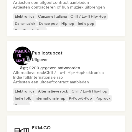
Artiesten een uitgeefcontract aanbieden
Artiesten contracteren of hun muziek uitbrengen
Elektronica
Canzone Italiana
Chill / Lo-fi Hip-Hop
Dansmuziek
Dance pop
Hiphop
Indie pop
Rap/Trap Italiano
Publicatubeat
Uitgever
&gt; 2200 gegeven antwoorden
Alternatieve rock
Chill / Lo-fi Hip-Hop
Elektronica
Indie folk
Internationale rap
Artiesten een uitgeefcontract aanbieden
Elektronica
Alternatieve rock
Chill / Lo-fi Hip-Hop
Indie folk
Internationale rap
K-Pop/J-Pop
Poprock
Reggae
EKM.CO