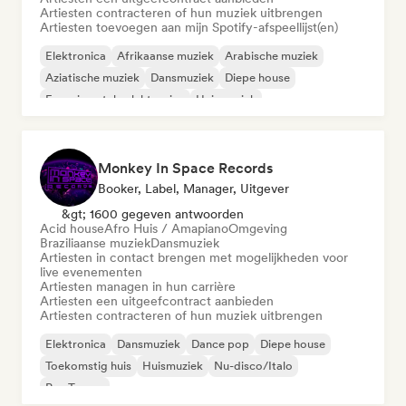
Artiesten contracteren of hun muziek uitbrengen
Artiesten toevoegen aan mijn Spotify-afspeellijst(en)
Elektronica
Afrikaanse muziek
Arabische muziek
Aziatische muziek
Dansmuziek
Diepe house
Experimentele elektronica
Huismuziek
Monkey In Space Records
Booker, Label, Manager, Uitgever
&gt; 1600 gegeven antwoorden
Acid house
Afro Huis / Amapiano
Omgeving
Braziliaanse muziek
Dansmuziek
Artiesten in contact brengen met mogelijkheden voor
live evenementen
Artiesten managen in hun carrière
Artiesten een uitgeefcontract aanbieden
Artiesten contracteren of hun muziek uitbrengen
Elektronica
Dansmuziek
Dance pop
Diepe house
Toekomstig huis
Huismuziek
Nu-disco/Italo
Psy-Trance