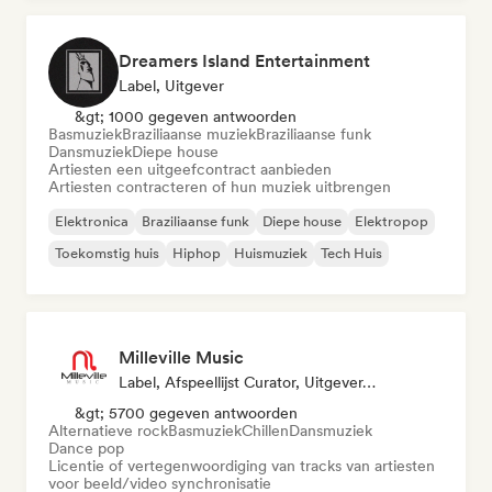
Dreamers Island Entertainment
Label, Uitgever
&gt; 1000 gegeven antwoorden
Basmuziek
Braziliaanse muziek
Braziliaanse funk
Dansmuziek
Diepe house
Artiesten een uitgeefcontract aanbieden
Artiesten contracteren of hun muziek uitbrengen
Elektronica
Braziliaanse funk
Diepe house
Elektropop
Toekomstig huis
Hiphop
Huismuziek
Tech Huis
Milleville Music
Label, Afspeellijst Curator, Uitgever, Sync Supervisor
&gt; 5700 gegeven antwoorden
Alternatieve rock
Basmuziek
Chillen
Dansmuziek
Dance pop
Licentie of vertegenwoordiging van tracks van artiesten
voor beeld/video synchronisatie