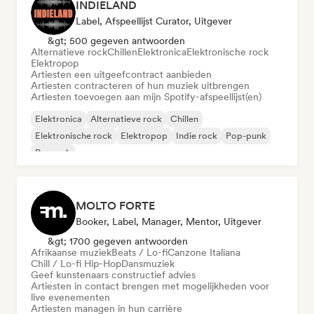
INDIELAND
Label, Afspeellijst Curator, Uitgever
&gt; 500 gegeven antwoorden
Alternatieve rock
Chillen
Elektronica
Elektronische rock
Elektropop
Artiesten een uitgeefcontract aanbieden
Artiesten contracteren of hun muziek uitbrengen
Artiesten toevoegen aan mijn Spotify-afspeellijst(en)
Elektronica
Alternatieve rock
Chillen
Elektronische rock
Elektropop
Indie rock
Pop-punk
Poprock
MOLTO FORTE
Booker, Label, Manager, Mentor, Uitgever
&gt; 1700 gegeven antwoorden
Afrikaanse muziek
Beats / Lo-fi
Canzone Italiana
Chill / Lo-fi Hip-Hop
Dansmuziek
Geef kunstenaars constructief advies
Artiesten in contact brengen met mogelijkheden voor
live evenementen
Artiesten managen in hun carrière