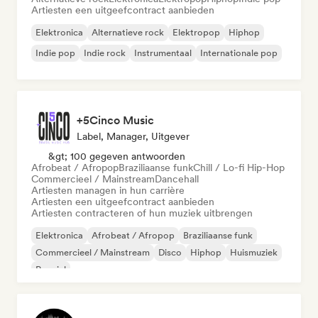
Artiesten een uitgeefcontract aanbieden
Elektronica
Alternatieve rock
Elektropop
Hiphop
Indie pop
Indie rock
Instrumentaal
Internationale pop
+5Cinco Music
Label, Manager, Uitgever
&gt; 100 gegeven antwoorden
Afrobeat / Afropop
Braziliaanse funk
Chill / Lo-fi Hip-Hop
Commercieel / Mainstream
Dancehall
Artiesten managen in hun carrière
Artiesten een uitgeefcontract aanbieden
Artiesten contracteren of hun muziek uitbrengen
Elektronica
Afrobeat / Afropop
Braziliaanse funk
Commercieel / Mainstream
Disco
Hiphop
Huismuziek
Popziel