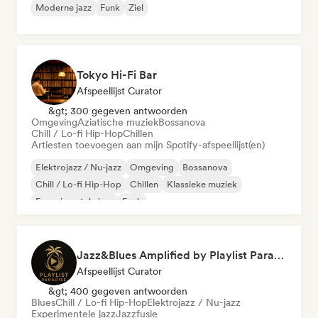
Moderne jazz
Funk
Ziel
Tokyo Hi-Fi Bar
Afspeellijst Curator
&gt; 300 gegeven antwoorden
Omgeving
Aziatische muziek
Bossanova
Chill / Lo-fi Hip-Hop
Chillen
Artiesten toevoegen aan mijn Spotify-afspeellijst(en)
Elektrojazz / Nu-jazz
Omgeving
Bossanova
Chill / Lo-fi Hip-Hop
Chillen
Klassieke muziek
Experimentele jazz
Funk
Jazz&Blues Amplified by Playlist Paradise
Afspeellijst Curator
&gt; 400 gegeven antwoorden
Blues
Chill / Lo-fi Hip-Hop
Elektrojazz / Nu-jazz
Experimentele jazz
Jazzfusie