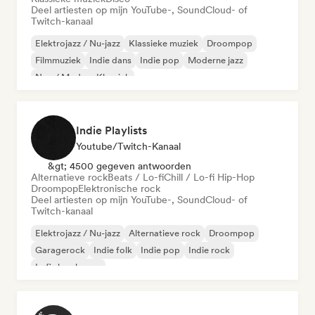
Deel artiesten op mijn YouTube-, SoundCloud- of
Twitch-kanaal
Elektrojazz / Nu-jazz
Klassieke muziek
Droompop
Filmmuziek
Indie dans
Indie pop
Moderne jazz
Neo / Modern Klassiek
Indie Playlists
Youtube/Twitch-Kanaal
&gt; 4500 gegeven antwoorden
Alternatieve rock
Beats / Lo-fi
Chill / Lo-fi Hip-Hop
Droompop
Elektronische rock
Deel artiesten op mijn YouTube-, SoundCloud- of
Twitch-kanaal
Elektrojazz / Nu-jazz
Alternatieve rock
Droompop
Garagerock
Indie folk
Indie pop
Indie rock
Lofi slaapkamer