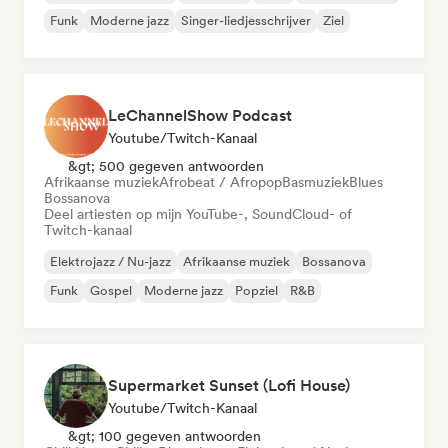
Funk
Moderne jazz
Singer-liedjesschrijver
Ziel
LeChannelShow Podcast
Youtube/Twitch-Kanaal
&gt; 500 gegeven antwoorden
Afrikaanse muziek
Afrobeat / Afropop
Basmuziek
Blues
Bossanova
Deel artiesten op mijn YouTube-, SoundCloud- of
Twitch-kanaal
Elektrojazz / Nu-jazz
Afrikaanse muziek
Bossanova
Funk
Gospel
Moderne jazz
Popziel
R&B
Supermarket Sunset (Lofi House)
Youtube/Twitch-Kanaal
&gt; 100 gegeven antwoorden