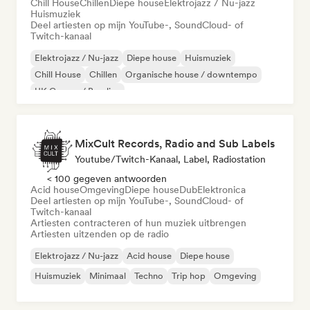
Chill House
Chillen
Diepe house
Elektrojazz / Nu-jazz
Huismuziek
Deel artiesten op mijn YouTube-, SoundCloud- of
Twitch-kanaal
Elektrojazz / Nu-jazz
Diepe house
Huismuziek
Chill House
Chillen
Organische house / downtempo
UK Garage / Bassline
MixCult Records, Radio and Sub Labels
Youtube/Twitch-Kanaal, Label, Radiostation
< 100 gegeven antwoorden
Acid house
Omgeving
Diepe house
Dub
Elektronica
Deel artiesten op mijn YouTube-, SoundCloud- of
Twitch-kanaal
Artiesten contracteren of hun muziek uitbrengen
Artiesten uitzenden op de radio
Elektrojazz / Nu-jazz
Acid house
Diepe house
Huismuziek
Minimaal
Techno
Trip hop
Omgeving