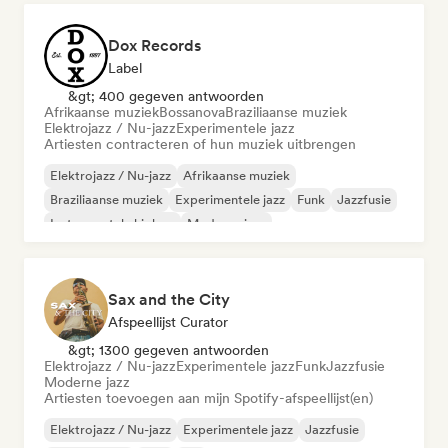
Dox Records
Label
&gt; 400 gegeven antwoorden
Afrikaanse muziek
Bossanova
Braziliaanse muziek
Elektrojazz / Nu-jazz
Experimentele jazz
Artiesten contracteren of hun muziek uitbrengen
Elektrojazz / Nu-jazz
Afrikaanse muziek
Braziliaanse muziek
Experimentele jazz
Funk
Jazzfusie
Instrumentale hiphop
Moderne jazz
Sax and the City
Afspeellijst Curator
&gt; 1300 gegeven antwoorden
Elektrojazz / Nu-jazz
Experimentele jazz
Funk
Jazzfusie
Moderne jazz
Artiesten toevoegen aan mijn Spotify-afspeellijst(en)
Elektrojazz / Nu-jazz
Experimentele jazz
Jazzfusie