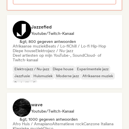
Jazzefied
Youtube/Twitch-Kanaal
&gt; 800 gegeven antwoorden
Afrikaanse muziek
Beats / Lo-fi
Chill / Lo-fi Hip-Hop
Diepe house
Elektrojazz / Nu-jazz
Deel artiesten op mijn YouTube-, SoundCloud- of
Twitch-kanaal
Elektrojazz / Nu-jazz
Diepe house
Experimentele jazz
Jazzfusie
Huismuziek
Moderne jazz
Afrikaanse muziek
Beats / Lo-fi
wave
Youtube/Twitch-Kanaal
&gt; 1000 gegeven antwoorden
Afro Huis / Amapiano
Alternatieve rock
Canzone Italiana
Klassieke muziek
Disco