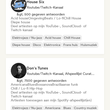
House Six
Youtube/Twitch-Kanaal
&gt; 500 gegeven antwoorden
Acid house
Omgeving
Beats / Lo-fi
Chill House
Diepe house
Deel artiesten op mijn YouTube-, SoundCloud- of
Twitch-kanaal
Elektrojazz / Nu-jazz
Acid house
Chill House
Diepe house
Disco
Elektronica
Frans huis
Huismuziek
Don's Tunes
Youtube/Twitch-Kanaal, Afspeellijst Curator
&gt; 7500 gegeven antwoorden
Americana
Blues
Bossanova
Braziliaanse funk
Chill / Lo-fi Hip-Hop
Deel artiesten op mijn YouTube-, SoundCloud- of
Twitch-kanaal
Artiesten toevoegen aan mijn Spotify-afspeellijst(en)
Elektrojazz / Nu-jazz
Americana
Blues
Country muziek