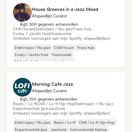
House Grooves in a Jazz Mood
Afspeellijst Curator
&gt; 300 gegeven antwoorden
Chill House
Elektrojazz / Nu-jazz
Frans huis
Funky / Jackin Huis
Huismuziek
Artiesten toevoegen aan mijn Spotify-afspeellijst(en)
Elektrojazz / Nu-jazz
Chill House
Frans huis
Funky / Jackin Huis
Huismuziek
Melodische & progressieve house
Organische house / downtempo
Morning Café Jazz
Afspeellijst Curator
&gt; 700 gegeven antwoorden
Beats / Lo-fi
Chill / Lo-fi Hip-Hop
Elektrojazz / Nu-jazz
Experimentele jazz
Jazzfusie
Artiesten toevoegen aan mijn Spotify-afspeellijst(en)
Elektrojazz / Nu-jazz
Beats / Lo-fi
Chill / Lo-fi Hip-Hop
Experimentele jazz
Jazzfusie
Instrumentale hiphop