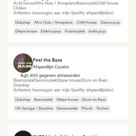
Acid house
Afro Huis / Amapiano
Basmuziek
Chill House
Chillen
Artiesten toevoegen aan mijn Spotify-afspeellijst(en)
Dubstep
Afro Huis / Amapiano
Chill House
Dance pop
Diepe house
Elektropop
Huismuziek
Indie pop
Feel the Bass
Afspeellijst Curator
&gt; 600 gegeven antwoorden
Basmuziek
Dansmuziek
Diepe house
Drum en Bass
Dubstep
Artiesten toevoegen aan mijn Spotify-afspeellijst(en)
Dubstep
Basmuziek
Diepe house
Drum en Bass
UK Garage / Bassline
Dansmuziek
Phonk
Techno