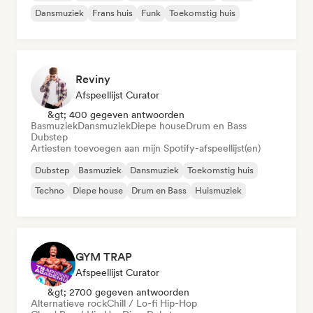
Dansmuziek
Frans huis
Funk
Toekomstig huis
Reviny
Afspeellijst Curator
&gt; 400 gegeven antwoorden
Basmuziek
Dansmuziek
Diepe house
Drum en Bass
Dubstep
Artiesten toevoegen aan mijn Spotify-afspeellijst(en)
Dubstep
Basmuziek
Dansmuziek
Toekomstig huis
Techno
Diepe house
Drum en Bass
Huismuziek
GYM TRAP
Afspeellijst Curator
&gt; 2700 gegeven antwoorden
Alternatieve rock
Chill / Lo-fi Hip-Hop