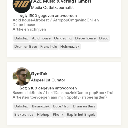
FAZE Music & Verlags GmbH
Media Outlet/Journalist
&gt; 1500 gegeven antwoorden
Acid house
Afrobeat / Afropop
Omgeving
Chillen
Diepe house
Artikelen schrijven
Dubstep
Acid house
Omgeving
Diepe house
Disco
Drum en Bass
Frans huis
Huismuziek
GymTok
Afspeellijst Curator
&gt; 2100 gegeven antwoorden
Basmuziek
Beats / Lo-fi
Dansmuziek
Dance pop
Boor/Trui
Artiesten toevoegen aan mijn Spotify-afspeellijst(en)
Dubstep
Basmuziek
Boor/Trui
Drum en Bass
Elektronica
Hiphop
Phonk
Rap in het Engels