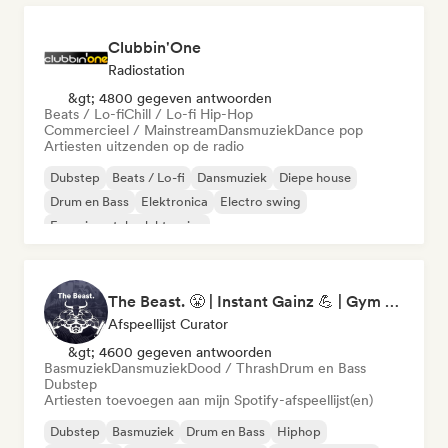
Clubbin'One
Radiostation
&gt; 4800 gegeven antwoorden
Beats / Lo-fi
Chill / Lo-fi Hip-Hop
Commercieel / Mainstream
Dansmuziek
Dance pop
Artiesten uitzenden op de radio
Dubstep
Beats / Lo-fi
Dansmuziek
Diepe house
Drum en Bass
Elektronica
Electro swing
Experimentele elektronica
The Beast. 😤 | Instant Gainz 💪 | Gym Workout & Motivation Music 🏋️
Afspeellijst Curator
&gt; 4600 gegeven antwoorden
Basmuziek
Dansmuziek
Dood / Thrash
Drum en Bass
Dubstep
Artiesten toevoegen aan mijn Spotify-afspeellijst(en)
Dubstep
Basmuziek
Drum en Bass
Hiphop