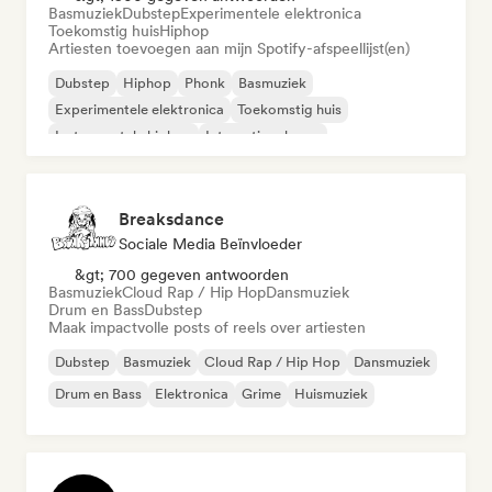
Basmuziek
Dubstep
Experimentele elektronica
Toekomstig huis
Hiphop
Artiesten toevoegen aan mijn Spotify-afspeellijst(en)
Dubstep
Hiphop
Phonk
Basmuziek
Experimentele elektronica
Toekomstig huis
Instrumentale hiphop
Internationale rap
Breaksdance
Sociale Media Beïnvloeder
&gt; 700 gegeven antwoorden
Basmuziek
Cloud Rap / Hip Hop
Dansmuziek
Drum en Bass
Dubstep
Maak impactvolle posts of reels over artiesten
Dubstep
Basmuziek
Cloud Rap / Hip Hop
Dansmuziek
Drum en Bass
Elektronica
Grime
Huismuziek