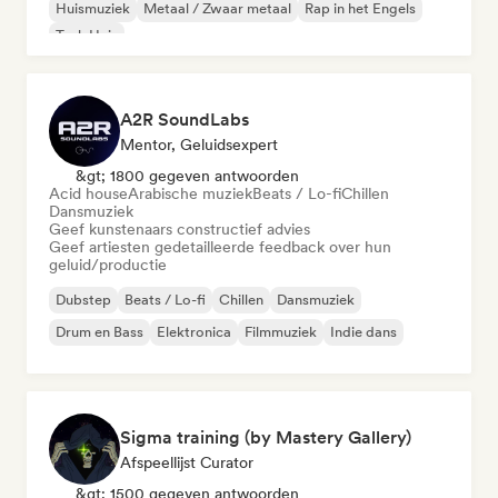
Huismuziek
Metaal / Zwaar metaal
Rap in het Engels
Tech Huis
A2R SoundLabs
Mentor, Geluidsexpert
&gt; 1800 gegeven antwoorden
Acid house
Arabische muziek
Beats / Lo-fi
Chillen
Dansmuziek
Geef kunstenaars constructief advies
Geef artiesten gedetailleerde feedback over hun
geluid/productie
Dubstep
Beats / Lo-fi
Chillen
Dansmuziek
Drum en Bass
Elektronica
Filmmuziek
Indie dans
Sigma training (by Mastery Gallery)
Afspeellijst Curator
&gt; 1500 gegeven antwoorden