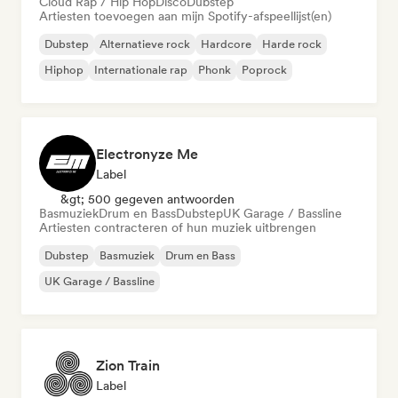
Cloud Rap / Hip Hop
Disco
Dubstep
Artiesten toevoegen aan mijn Spotify-afspeellijst(en)
Dubstep
Alternatieve rock
Hardcore
Harde rock
Hiphop
Internationale rap
Phonk
Poprock
Electronyze Me
Label
&gt; 500 gegeven antwoorden
Basmuziek
Drum en Bass
Dubstep
UK Garage / Bassline
Artiesten contracteren of hun muziek uitbrengen
Dubstep
Basmuziek
Drum en Bass
UK Garage / Bassline
Zion Train
Label