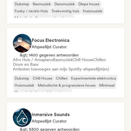
Dubstep
Basmuziek
Dansmuziek
Diepe house
Funky / Jackin Huis
Toekomstig huis
Huismuziek
Melodische & progressieve house
Focus Electronica
Afspeellijst Curator
&gt; 1400 gegeven antwoorden
Afro Huis / Amapiano
Basmuziek
Chill House
Chillen
Drum en Bass
Artiesten toevoegen aan mijn Spotify-afspeellijst(en)
Dubstep
Chill House
Chillen
Experimentele elektronica
Huismuziek
Melodische & progressieve house
Minimaal
Organische house / downtempo
Inmersive Sounds
Afspeellijst Curator
&gt; 9300 gegeven antwoorden