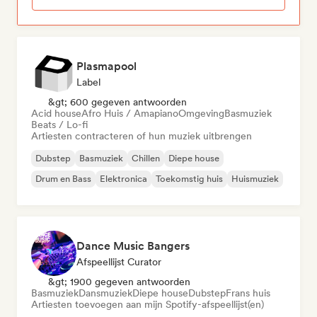
Plasmapool
Label
&gt; 600 gegeven antwoorden
Acid house
Afro Huis / Amapiano
Omgeving
Basmuziek
Beats / Lo-fi
Artiesten contracteren of hun muziek uitbrengen
Dubstep
Basmuziek
Chillen
Diepe house
Drum en Bass
Elektronica
Toekomstig huis
Huismuziek
Dance Music Bangers
Afspeellijst Curator
&gt; 1900 gegeven antwoorden
Basmuziek
Dansmuziek
Diepe house
Dubstep
Frans huis
Artiesten toevoegen aan mijn Spotify-afspeellijst(en)