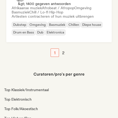
&gt; 1400 gegeven antwoorden
Afrikaanse muziek
Afrobeat / Afropop
Omgeving
Basmuziek
Chill / Lo-fi Hip-Hop
Artiesten contracteren of hun muziek uitbrengen
Dubstep
Omgeving
Basmuziek
Chillen
Diepe house
Drum en Bass
Dub
Elektronica
1
2
Curatoren/pro's per genre
Top Klassiek/Instrumentaal
Top Elektronisch
Top Folk/Akoestisch