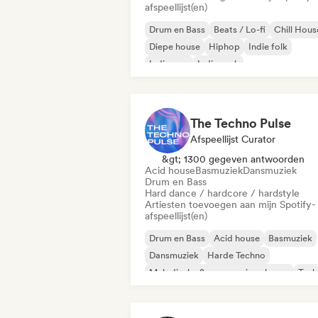
afspeellijst(en)
Drum en Bass
Beats / Lo-fi
Chill Hous
Diepe house
Hiphop
Indie folk
Indie pop
Indie rock
The Techno Pulse
Afspeellijst Curator
&gt; 1300 gegeven antwoorden
Acid house
Basmuziek
Dansmuziek
Drum en Bass
Hard dance / hardcore / hardstyle
Artiesten toevoegen aan mijn Spotify-
afspeellijst(en)
Drum en Bass
Acid house
Basmuziek
Dansmuziek
Harde Techno
Melodische & progressieve house
Tech
Hard dance / hardcore / hardstyle