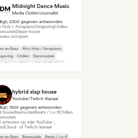
Midnight Dance Music
Media Outlet/Journalist
&gt; 2300 gegeven antwoorden
o Huis / Amapiano
Omgeving
Chillen
smuziek
Diepe house
kelen schrijven
um en Bass
Afro Huis / Amapiano
geving
Chillen
Dansmuziek
epe house
Huismuziek
Indie dans
hybrid slap house
Youtube/Twitch-Kanaal
&gt; 1300 gegeven antwoorden
d house
Basmuziek
Beats / Lo-fi
Chillen
smuziek
l artiesten op mijn YouTube-,
ndCloud- of Twitch-kanaal
um en Bass
Basmuziek
Beats / Lo-fi