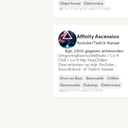
Diepe house
Elektronica
Toekomstig huis
Huismuziek
Melodische & progressieve house
Affinity Ascension
Youtube/Twitch-Kanaal
&gt; 2300 gegeven antwoorden
Omgeving
Basmuziek
Beats / Lo-fi
Chill / Lo-fi Hip-Hop
Chillen
Deel artiesten op mijn YouTube-,
SoundCloud- of Twitch-kanaal
Drum en Bass
Basmuziek
Chillen
Dansmuziek
Dubstep
Elektronica
Elektropop
Huismuziek