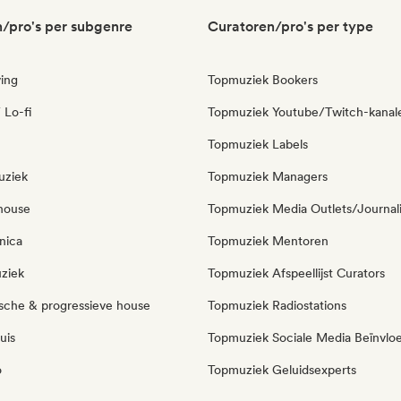
/pro's per subgenre
Curatoren/pro's per type
ing
Topmuziek Bookers
 Lo-fi
Topmuziek Youtube/Twitch-kanal
Topmuziek Labels
uziek
Topmuziek Managers
house
Topmuziek Media Outlets/Journal
nica
Topmuziek Mentoren
ziek
Topmuziek Afspeellijst Curators
sche & progressieve house
Topmuziek Radiostations
uis
Topmuziek Sociale Media Beïnvlo
o
Topmuziek Geluidsexperts