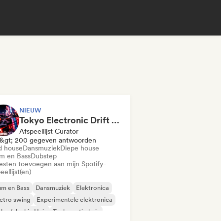
NIEUW
Tokyo Electronic Drift 🏎️ Schranz, Hard Techno & Anime EDM
Afspeellijst Curator
&gt; 200 gegeven antwoorden
d house
Dansmuziek
Diepe house
m en Bass
Dubstep
iesten toevoegen aan mijn Spotify-
eellijst(en)
um en Bass
Dansmuziek
Elektronica
ctro swing
Experimentele elektronica
ky / Jackin Huis
Toekomstig huis