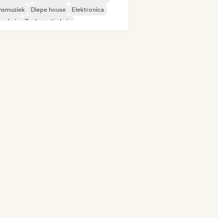
nsmuziek
Diepe house
Elektronica
ns huis
Toekomstig huis