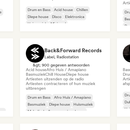
Art
Drum en Bass
Acid house
Chillen
e
Dr
Diepe house
Disco
Elektronica
Bea
Huismuziek
Minimaal
Da
Back&Forward Records
Label, Radiostation
&gt; 900 gegeven antwoorden
Acid house
Afro Huis / Amapiano
Bas
Basmuziek
Chill House
Diepe house
Dru
Artiesten uitzenden op de radio
Art
Artiesten contracteren of hun muziek
afsp
uitbrengen
Dr
Drum en Bass
Afro Huis / Amapiano
Du
Basmuziek
Diepe house
Huismuziek
Hu
no
Melodische & progressieve house
Mel
Melodic Techno
Tech Huis