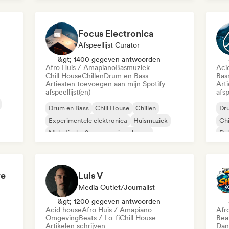
Ha
Focus Electronica
Afspeellijst Curator
&gt; 1400 gegeven antwoorden
Afro Huis / Amapiano
Basmuziek
Aci
Chill House
Chillen
Drum en Bass
Bas
Artiesten toevoegen aan mijn Spotify-
Art
afspeellijst(en)
afsp
Drum en Bass
Chill House
Chillen
Dr
Experimentele elektronica
Huismuziek
Chi
Melodische & progressieve house
Du
Minimaal
Organische house / downtempo
ve
Luis V
Media Outlet/Journalist
&gt; 1200 gegeven antwoorden
Acid house
Afro Huis / Amapiano
Afr
Omgeving
Beats / Lo-fi
Chill House
Beat
Artikelen schrijven
Dan