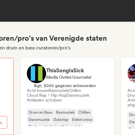
oren/pro's van Verenigde staten
ten drum en bass curatoren/pro's
ThisSongIsSick
Media Outlet/Journalist
p
&gt; 3000 gegeven antwoorden
Acid house
Basmuziek
Chillen
Aci
Cloud Rap / Hip Hop
Dansmuziek
Dru
Artikelen schrijven
Art
afsp
Drum en Bass
Basmuziek
Chillen
Dr
Dansmuziek
Dubstep
Elektronica
Ele
n
Toekomstig huis
Huismuziek
Fun