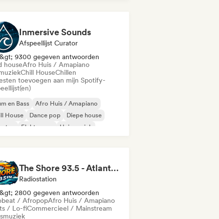
rde Techno
Inmersive Sounds
Afspeellijst Curator
&gt; 9300 gegeven antwoorden
d house
Afro Huis / Amapiano
muziek
Chill House
Chillen
iesten toevoegen aan mijn Spotify-
eellijst(en)
um en Bass
Afro Huis / Amapiano
ll House
Dance pop
Diepe house
bstep
Elektropop
Huismuziek
The Shore 93.5 - Atlantic City, NJ
Radiostation
&gt; 2800 gegeven antwoorden
obeat / Afropop
Afro Huis / Amapiano
s / Lo-fi
Commercieel / Mainstream
smuziek