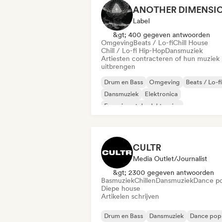
Label
&gt; 400 gegeven antwoorden
Omgeving
Beats / Lo-fi
Chill House
Chill / Lo-fi Hip-Hop
Dansmuziek
Artiesten contracteren of hun muziek
uitbrengen
Drum en Bass
Omgeving
Beats / Lo-fi
Dansmuziek
Elektronica
Experimentele elektronica
Experimentele jazz
Filmmuziek
CULTR
Media Outlet/Journalist
&gt; 2300 gegeven antwoorden
Basmuziek
Chillen
Dansmuziek
Dance p
Diepe house
Artikelen schrijven
Drum en Bass
Dansmuziek
Dance pop