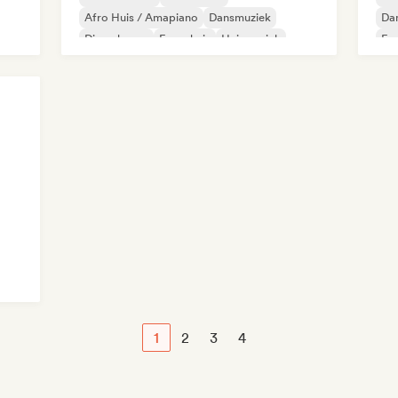
Afro Huis / Amapiano
Dansmuziek
Da
Diepe house
Frans huis
Huismuziek
Fra
Melodische & progressieve house
1
2
3
4