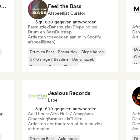
ANOTHER DIMENSION MUSIC
Feel the Bass
Afspeellijst Curator
&gt; 600 gegeven antwoorden
Basmuziek
Dansmuziek
Diepe house
Afr
Drum en Bass
Dubstep
Dan
Artiesten toevoegen aan mijn Spotify-
Arti
afspeellijst(en)
Dr
Drum en Bass
Basmuziek
Diepe house
Om
UK Garage / Bassline
Dansmuziek
Di
Dubstep
Phonk
Techno
Jealous Records
Label
&gt; 500 gegeven antwoorden
op
Acid house
Afro Huis / Amapiano
Aci
Omgeving
Basmuziek
Chillen
Dan
Artiesten contracteren of hun muziek
Dee
uitbrengen
Sou
Drum en Bass
Acid house
Dr