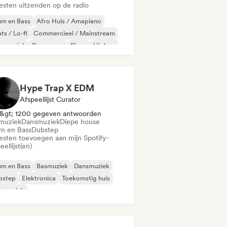
iesten uitzenden op de radio
um en Bass
Afro Huis / Amapiano
ts / Lo-fi
Commercieel / Mainstream
nsmuziek
Dance pop
Disco
Hiphop
Hype Trap X EDM
Afspeellijst Curator
&gt; 1200 gegeven antwoorden
muziek
Dansmuziek
Diepe house
m en Bass
Dubstep
iesten toevoegen aan mijn Spotify-
eellijst(en)
um en Bass
Basmuziek
Dansmuziek
bstep
Elektronica
Toekomstig huis
ismuziek
odische & progressieve house