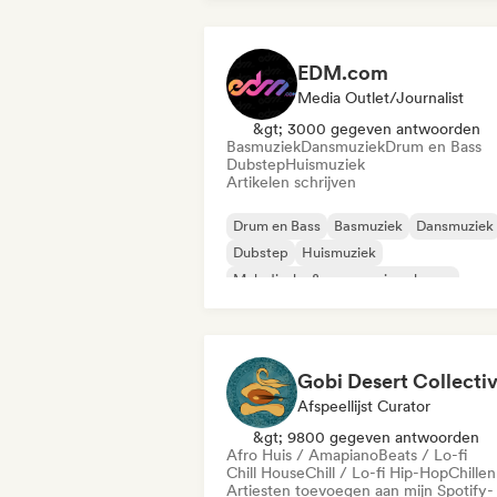
EDM.com
Media Outlet/Journalist
&gt; 3000 gegeven antwoorden
Basmuziek
Dansmuziek
Drum en Bass
Dubstep
Huismuziek
Artikelen schrijven
Drum en Bass
Basmuziek
Dansmuziek
Dubstep
Huismuziek
Melodische & progressieve house
Synthwave
Tech Huis
Gobi Desert Collecti
Afspeellijst Curator
&gt; 9800 gegeven antwoorden
Afro Huis / Amapiano
Beats / Lo-fi
Chill House
Chill / Lo-fi Hip-Hop
Chillen
Artiesten toevoegen aan mijn Spotify-