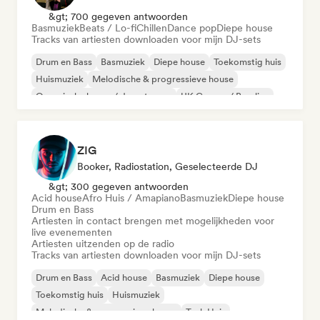
&gt; 700 gegeven antwoorden
Basmuziek
Beats / Lo-fi
Chillen
Dance pop
Diepe house
Tracks van artiesten downloaden voor mijn DJ-sets
Drum en Bass
Basmuziek
Diepe house
Toekomstig huis
Huismuziek
Melodische & progressieve house
Organische house / downtempo
UK Garage / Bassline
ZIG
Booker, Radiostation, Geselecteerde DJ
&gt; 300 gegeven antwoorden
Acid house
Afro Huis / Amapiano
Basmuziek
Diepe house
Drum en Bass
Artiesten in contact brengen met mogelijkheden voor
live evenementen
Artiesten uitzenden op de radio
Tracks van artiesten downloaden voor mijn DJ-sets
Drum en Bass
Acid house
Basmuziek
Diepe house
Toekomstig huis
Huismuziek
Melodische & progressieve house
Tech Huis