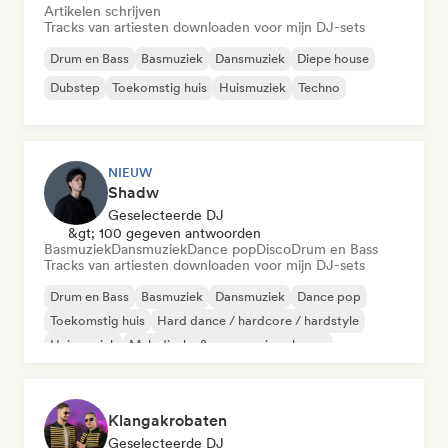
Artikelen schrijven
Tracks van artiesten downloaden voor mijn DJ-sets
Drum en Bass
Basmuziek
Dansmuziek
Diepe house
Dubstep
Toekomstig huis
Huismuziek
Techno
NIEUW
Shadw
Geselecteerde DJ
&gt; 100 gegeven antwoorden
Basmuziek
Dansmuziek
Dance pop
Disco
Drum en Bass
Tracks van artiesten downloaden voor mijn DJ-sets
Drum en Bass
Basmuziek
Dansmuziek
Dance pop
Toekomstig huis
Hard dance / hardcore / hardstyle
Huismuziek
Melodische & progressieve house
Klangakrobaten
Geselecteerde DJ