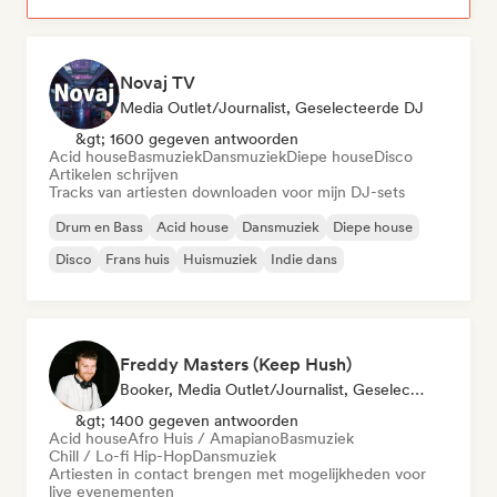
Novaj TV
Media Outlet/Journalist, Geselecteerde DJ
&gt; 1600 gegeven antwoorden
Acid house
Basmuziek
Dansmuziek
Diepe house
Disco
Artikelen schrijven
Tracks van artiesten downloaden voor mijn DJ-sets
Drum en Bass
Acid house
Dansmuziek
Diepe house
Disco
Frans huis
Huismuziek
Indie dans
Freddy Masters (Keep Hush)
Booker, Media Outlet/Journalist, Geselecteerde DJ
&gt; 1400 gegeven antwoorden
Acid house
Afro Huis / Amapiano
Basmuziek
Chill / Lo-fi Hip-Hop
Dansmuziek
Artiesten in contact brengen met mogelijkheden voor
live evenementen