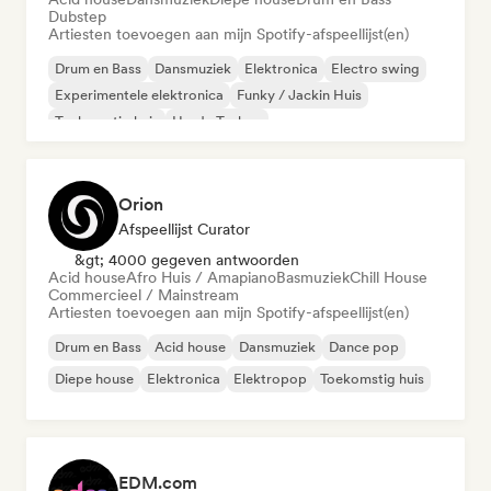
Dubstep
Artiesten toevoegen aan mijn Spotify-afspeellijst(en)
Drum en Bass
Dansmuziek
Elektronica
Electro swing
Experimentele elektronica
Funky / Jackin Huis
Toekomstig huis
Harde Techno
Orion
Afspeellijst Curator
&gt; 4000 gegeven antwoorden
Acid house
Afro Huis / Amapiano
Basmuziek
Chill House
Commercieel / Mainstream
Artiesten toevoegen aan mijn Spotify-afspeellijst(en)
Drum en Bass
Acid house
Dansmuziek
Dance pop
Diepe house
Elektronica
Elektropop
Toekomstig huis
EDM.com