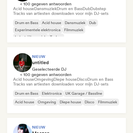
< 100 gegeven antwoorden
Acid house
Dansmuziek
Drum en Bass
Dub
Dubstep
Tracks van artiesten downloaden voor mijn DJ-sets
Drum en Bass
Acid house
Dansmuziek
Dub
Experimentele elektronica
Filmmuziek
Industriële muziek
Techno
NIEUW
untitled
Geselecteerde DJ
< 100 gegeven antwoorden
Acid house
Omgeving
Diepe house
Disco
Drum en Bass
Tracks van artiesten downloaden voor mijn DJ-sets
Drum en Bass
Elektronica
UK Garage / Bassline
Acid house
Omgeving
Diepe house
Disco
Filmmuziek
NIEUW