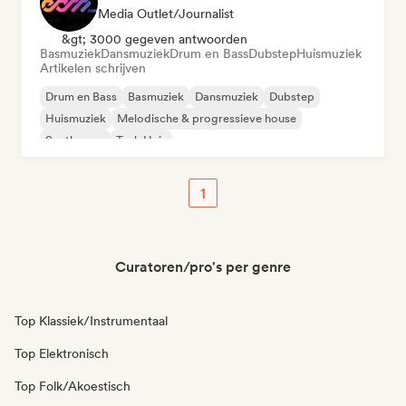
Media Outlet/Journalist
&gt; 3000 gegeven antwoorden
Basmuziek
Dansmuziek
Drum en Bass
Dubstep
Huismuziek
Artikelen schrijven
Drum en Bass
Basmuziek
Dansmuziek
Dubstep
Huismuziek
Melodische & progressieve house
Synthwave
Tech Huis
1
Curatoren/pro's per genre
Top Klassiek/Instrumentaal
Top Elektronisch
Top Folk/Akoestisch