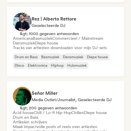
Rez | Alberto Rettore
Geselecteerde DJ
&gt; 1000 gegeven antwoorden
Americana
Basmuziek
Commercieel / Mainstream
Dansmuziek
Diepe house
Tracks van artiesten downloaden voor mijn DJ-sets
Drum en Bass
Basmuziek
Dansmuziek
Diepe house
Disco
Elektronica
Hiphop
Huismuziek
Señor Miller
Media Outlet/Journalist, Geselecteerde DJ
&gt; 200 gegeven antwoorden
Acid house
Chill / Lo-fi Hip-Hop
Chillen
Diepe house
Drum en Bass
Artikelen schrijven
Maak impactvolle posts of reels over artiesten