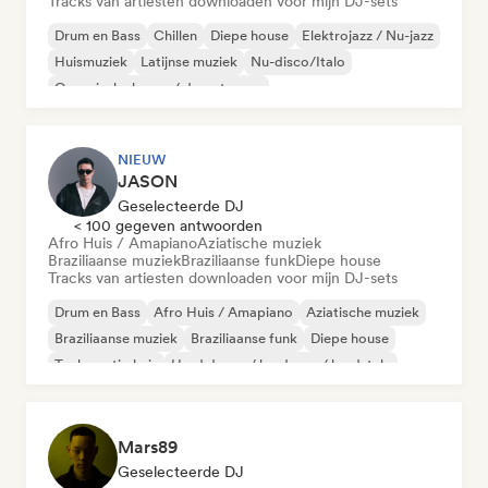
Tracks van artiesten downloaden voor mijn DJ-sets
Drum en Bass
Chillen
Diepe house
Elektrojazz / Nu-jazz
Huismuziek
Latijnse muziek
Nu-disco/Italo
Organische house / downtempo
NIEUW
JASON
Geselecteerde DJ
< 100 gegeven antwoorden
Afro Huis / Amapiano
Aziatische muziek
Braziliaanse muziek
Braziliaanse funk
Diepe house
Tracks van artiesten downloaden voor mijn DJ-sets
Drum en Bass
Afro Huis / Amapiano
Aziatische muziek
Braziliaanse muziek
Braziliaanse funk
Diepe house
Toekomstig huis
Hard dance / hardcore / hardstyle
Mars89
Geselecteerde DJ