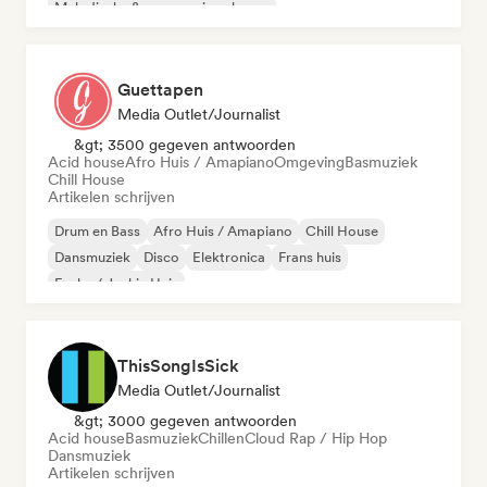
Melodische & progressieve house
Guettapen
Media Outlet/Journalist
&gt; 3500 gegeven antwoorden
Acid house
Afro Huis / Amapiano
Omgeving
Basmuziek
Chill House
Artikelen schrijven
Drum en Bass
Afro Huis / Amapiano
Chill House
Dansmuziek
Disco
Elektronica
Frans huis
Funky / Jackin Huis
ThisSongIsSick
Media Outlet/Journalist
&gt; 3000 gegeven antwoorden
Acid house
Basmuziek
Chillen
Cloud Rap / Hip Hop
Dansmuziek
Artikelen schrijven