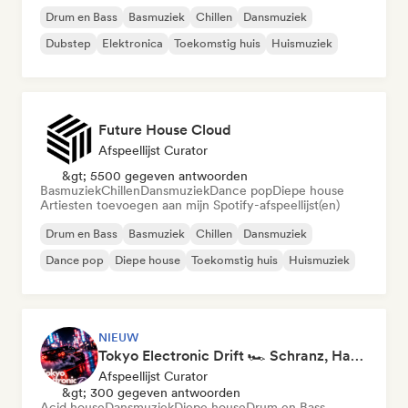
Drum en Bass
Basmuziek
Chillen
Dansmuziek
Dubstep
Elektronica
Toekomstig huis
Huismuziek
Future House Cloud
Afspeellijst Curator
&gt; 5500 gegeven antwoorden
Basmuziek
Chillen
Dansmuziek
Dance pop
Diepe house
Artiesten toevoegen aan mijn Spotify-afspeellijst(en)
Drum en Bass
Basmuziek
Chillen
Dansmuziek
Dance pop
Diepe house
Toekomstig huis
Huismuziek
NIEUW
Tokyo Electronic Drift 🏎️ Schranz, Hard Techno & Anime EDM
Afspeellijst Curator
&gt; 300 gegeven antwoorden
Acid house
Dansmuziek
Diepe house
Drum en Bass