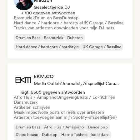
Maozon
Geselecteerde DJ
< 100 gegeven antwoorden
Basmuziek
Drum en Bass
Dubstep
Hard dance / hardcore / hardstyle
UK Garage / Bassline
Tracks van artiesten downloaden voor mijn DJ-sets
Drum en Bass
Basmuziek
Dubstep
Hard dance / hardcore / hardstyle
UK Garage / Bassline
EKM.CO
Media Outlet/Journalist, Afspeellijst Curator
&gt; 5500 gegeven antwoorden
Afro Huis / Amapiano
Omgeving
Beats / Lo-fi
Chillen
Dansmuziek
Artikelen schrijven
Maak impactvolle posts of reels over artiesten
Artiesten toevoegen aan mijn Spotify-afspeellijst(en)
Drum en Bass
Afro Huis / Amapiano
Dance pop
Diepe house
Dubstep
Harde Techno
Indie dans