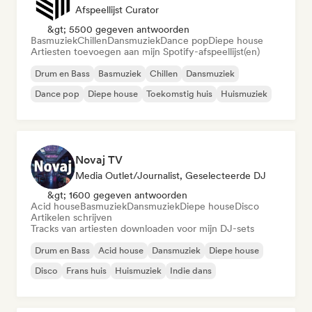
Afspeellijst Curator
&gt; 5500 gegeven antwoorden
Basmuziek
Chillen
Dansmuziek
Dance pop
Diepe house
Artiesten toevoegen aan mijn Spotify-afspeellijst(en)
Drum en Bass
Basmuziek
Chillen
Dansmuziek
Dance pop
Diepe house
Toekomstig huis
Huismuziek
Novaj TV
Media Outlet/Journalist, Geselecteerde DJ
&gt; 1600 gegeven antwoorden
Acid house
Basmuziek
Dansmuziek
Diepe house
Disco
Artikelen schrijven
Tracks van artiesten downloaden voor mijn DJ-sets
Drum en Bass
Acid house
Dansmuziek
Diepe house
Disco
Frans huis
Huismuziek
Indie dans