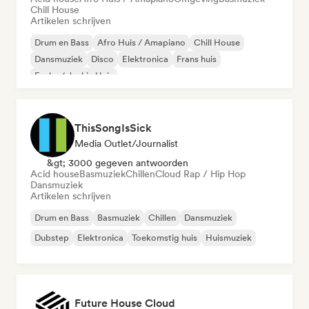
Chill House
Artikelen schrijven
Drum en Bass
Afro Huis / Amapiano
Chill House
Dansmuziek
Disco
Elektronica
Frans huis
Funky / Jackin Huis
ThisSongIsSick
Media Outlet/Journalist
&gt; 3000 gegeven antwoorden
Acid house
Basmuziek
Chillen
Cloud Rap / Hip Hop
Dansmuziek
Artikelen schrijven
Drum en Bass
Basmuziek
Chillen
Dansmuziek
Dubstep
Elektronica
Toekomstig huis
Huismuziek
Future House Cloud