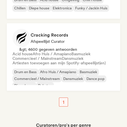
Chillen
Diepe house
Elektronica
Funky / Jackin Huis
Cracking Records
Afspeellijst Curator
&gt; 4600 gegeven antwoorden
Acid house
Afro Huis / Amapiano
Basmuziek
Commercieel / Mainstream
Dansmuziek
Artiesten toevoegen aan mijn Spotify-afspeellijst(en)
Drum en Bass
Afro Huis / Amapiano
Basmuziek
Commercieel / Mainstream
Dansmuziek
Dance pop
Diepe house
Dubstep
1
Curatoren/pro's per genre