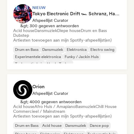
NIEUW
Tokyo Electronic Drift 🏎️ Schranz, Hard Techno & Anime EDM
Afspeellijst Curator
&gt; 300 gegeven antwoorden
Acid house
Dansmuziek
Diepe house
Drum en Bass
Dubstep
Artiesten toevoegen aan mijn Spotify-afspeellijst(en)
Drum en Bass
Dansmuziek
Elektronica
Electro swing
Experimentele elektronica
Funky / Jackin Huis
Toekomstig huis
Harde Techno
Orion
Afspeellijst Curator
&gt; 4000 gegeven antwoorden
Acid house
Afro Huis / Amapiano
Basmuziek
Chill House
Commercieel / Mainstream
Artiesten toevoegen aan mijn Spotify-afspeellijst(en)
Drum en Bass
Acid house
Dansmuziek
Dance pop