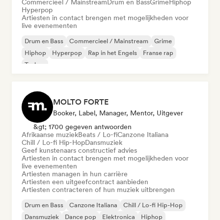
Commercieel / Mainstream
Drum en Bass
Grime
Hiphop
Hyperpop
Artiesten in contact brengen met mogelijkheden voor
live evenementen
Drum en Bass
Commercieel / Mainstream
Grime
Hiphop
Hyperpop
Rap in het Engels
Franse rap
Techno
MOLTO FORTE
Booker, Label, Manager, Mentor, Uitgever
&gt; 1700 gegeven antwoorden
Afrikaanse muziek
Beats / Lo-fi
Canzone Italiana
Chill / Lo-fi Hip-Hop
Dansmuziek
Geef kunstenaars constructief advies
Artiesten in contact brengen met mogelijkheden voor
live evenementen
Artiesten managen in hun carrière
Artiesten een uitgeefcontract aanbieden
Artiesten contracteren of hun muziek uitbrengen
Drum en Bass
Canzone Italiana
Chill / Lo-fi Hip-Hop
Dansmuziek
Dance pop
Elektronica
Hiphop