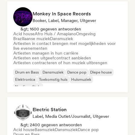
Monkey In Space Records
Booker, Label, Manager, Uitgever
&gt; 1600 gegeven antwoorden
Acid house
Afro Huis / Amapiano
Omgeving
Braziliaanse muziek
Dansmuziek
Artiesten in contact brengen met mogelijkheden voor
live evenementen
Artiesten managen in hun carrière
Artiesten een uitgeefcontract aanbieden
Artiesten contracteren of hun muziek uitbrengen
Drum en Bass
Dansmuziek
Dance pop
Diepe house
Elektronica
Toekomstig huis
Huismuziek
Nu-disco/Italo
Electric Station
Label, Media Outlet/Journalist, Uitgever
&gt; 2400 gegeven antwoorden
Acid house
Basmuziek
Dansmuziek
Dance pop
Drum en Bass