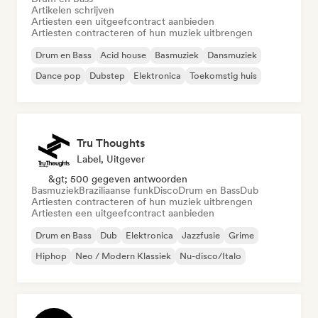
Artikelen schrijven
Artiesten een uitgeefcontract aanbieden
Artiesten contracteren of hun muziek uitbrengen
Drum en Bass
Acid house
Basmuziek
Dansmuziek
Dance pop
Dubstep
Elektronica
Toekomstig huis
Tru Thoughts
Label, Uitgever
&gt; 500 gegeven antwoorden
Basmuziek
Braziliaanse funk
Disco
Drum en Bass
Dub
Artiesten contracteren of hun muziek uitbrengen
Artiesten een uitgeefcontract aanbieden
Drum en Bass
Dub
Elektronica
Jazzfusie
Grime
Hiphop
Neo / Modern Klassiek
Nu-disco/Italo