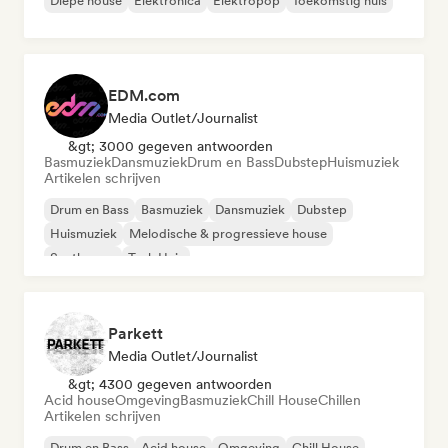
Diepe house
Elektronica
Elektropop
Toekomstig huis
EDM.com
Media Outlet/Journalist
&gt; 3000 gegeven antwoorden
Basmuziek
Dansmuziek
Drum en Bass
Dubstep
Huismuziek
Artikelen schrijven
Drum en Bass
Basmuziek
Dansmuziek
Dubstep
Huismuziek
Melodische & progressieve house
Synthwave
Tech Huis
Parkett
Media Outlet/Journalist
&gt; 4300 gegeven antwoorden
Acid house
Omgeving
Basmuziek
Chill House
Chillen
Artikelen schrijven
Drum en Bass
Acid house
Omgeving
Chill House