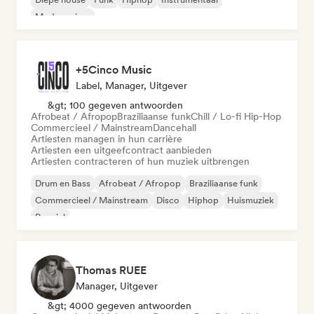
Moderne jazz
+5Cinco Music
Label, Manager, Uitgever
&gt; 100 gegeven antwoorden
Afrobeat / Afropop
Braziliaanse funk
Chill / Lo-fi Hip-Hop
Commercieel / Mainstream
Dancehall
Artiesten managen in hun carrière
Artiesten een uitgeefcontract aanbieden
Artiesten contracteren of hun muziek uitbrengen
Drum en Bass
Afrobeat / Afropop
Braziliaanse funk
Commercieel / Mainstream
Disco
Hiphop
Huismuziek
Popziel
Thomas RUEE
Manager, Uitgever
&gt; 4000 gegeven antwoorden