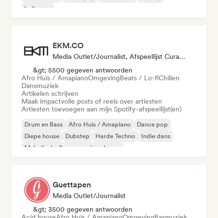
Indie pop
EKM.CO
Media Outlet/Journalist, Afspeellijst Curator
&gt; 5500 gegeven antwoorden
Afro Huis / Amapiano
Omgeving
Beats / Lo-fi
Chillen
Dansmuziek
Artikelen schrijven
Maak impactvolle posts of reels over artiesten
Artiesten toevoegen aan mijn Spotify-afspeellijst(en)
Drum en Bass
Afro Huis / Amapiano
Dance pop
Diepe house
Dubstep
Harde Techno
Indie dans
Melodische & progressieve house
Guettapen
Media Outlet/Journalist
&gt; 3500 gegeven antwoorden
Acid house
Afro Huis / Amapiano
Omgeving
Basmuziek