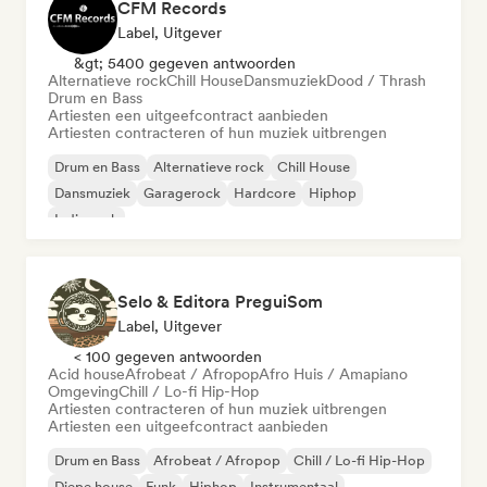
CFM Records
Label, Uitgever
&gt; 5400 gegeven antwoorden
Alternatieve rock
Chill House
Dansmuziek
Dood / Thrash
Drum en Bass
Artiesten een uitgeefcontract aanbieden
Artiesten contracteren of hun muziek uitbrengen
Drum en Bass
Alternatieve rock
Chill House
Dansmuziek
Garagerock
Hardcore
Hiphop
Indie rock
Selo & Editora PreguiSom
Label, Uitgever
< 100 gegeven antwoorden
Acid house
Afrobeat / Afropop
Afro Huis / Amapiano
Omgeving
Chill / Lo-fi Hip-Hop
Artiesten contracteren of hun muziek uitbrengen
Artiesten een uitgeefcontract aanbieden
Drum en Bass
Afrobeat / Afropop
Chill / Lo-fi Hip-Hop
Diepe house
Funk
Hiphop
Instrumentaal