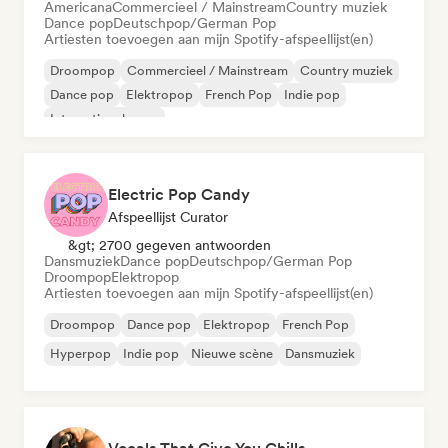
Americana
Commercieel / Mainstream
Country muziek
Dance pop
Deutschpop/German Pop
Artiesten toevoegen aan mijn Spotify-afspeellijst(en)
Droompop
Commercieel / Mainstream
Country muziek
Dance pop
Elektropop
French Pop
Indie pop
Internationale pop
Electric Pop Candy
Afspeellijst Curator
&gt; 2700 gegeven antwoorden
Dansmuziek
Dance pop
Deutschpop/German Pop
Droompop
Elektropop
Artiesten toevoegen aan mijn Spotify-afspeellijst(en)
Droompop
Dance pop
Elektropop
French Pop
Hyperpop
Indie pop
Nieuwe scène
Dansmuziek