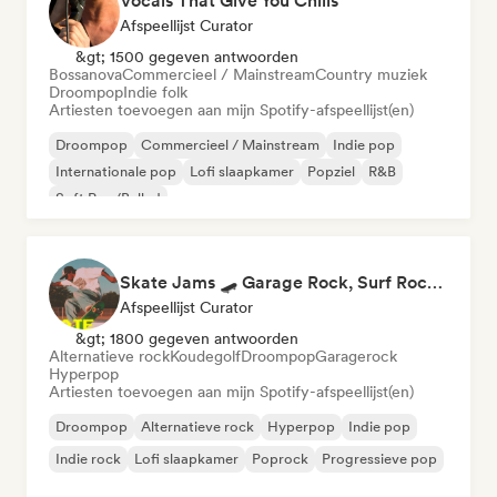
Vocals That Give You Chills
Afspeellijst Curator
&gt; 1500 gegeven antwoorden
Bossanova
Commercieel / Mainstream
Country muziek
Droompop
Indie folk
Artiesten toevoegen aan mijn Spotify-afspeellijst(en)
Droompop
Commercieel / Mainstream
Indie pop
Internationale pop
Lofi slaapkamer
Popziel
R&B
Soft Pop/Ballad
Skate Jams 🛹 Garage Rock, Surf Rock & Neo-Psych
Afspeellijst Curator
&gt; 1800 gegeven antwoorden
Alternatieve rock
Koudegolf
Droompop
Garagerock
Hyperpop
Artiesten toevoegen aan mijn Spotify-afspeellijst(en)
Droompop
Alternatieve rock
Hyperpop
Indie pop
Indie rock
Lofi slaapkamer
Poprock
Progressieve pop