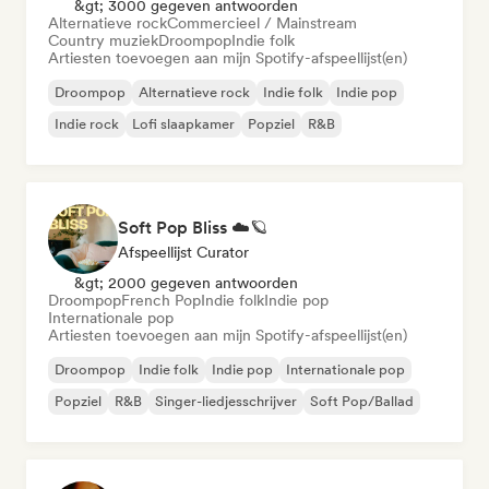
&gt; 3000 gegeven antwoorden
Alternatieve rock
Commercieel / Mainstream
Country muziek
Droompop
Indie folk
Artiesten toevoegen aan mijn Spotify-afspeellijst(en)
Droompop
Alternatieve rock
Indie folk
Indie pop
Indie rock
Lofi slaapkamer
Popziel
R&B
Soft Pop Bliss ☁️🪐
Afspeellijst Curator
&gt; 2000 gegeven antwoorden
Droompop
French Pop
Indie folk
Indie pop
Internationale pop
Artiesten toevoegen aan mijn Spotify-afspeellijst(en)
Droompop
Indie folk
Indie pop
Internationale pop
Popziel
R&B
Singer-liedjesschrijver
Soft Pop/Ballad