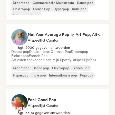
Droompop
Commercieel / Mainstream
Dance pop
Elektropop
French Pop
Hyperpop
Indie pop
Internationale pop
Not Your Average Pop 🛸 Art Pop, Alt-Pop & Indie Pop
Afspeellijst Curator
&gt; 2000 gegeven antwoorden
Dance pop
Deutschpop/German Pop
Droompop
Elektropop
French Pop
Artiesten toevoegen aan mijn Spotify-afspeellijst(en)
Droompop
Dance pop
Elektropop
French Pop
Hyperpop
Indie pop
Internationale pop
Poprock
Feel-Good Pop
Afspeellijst Curator
&gt; 3300 gegeven antwoorden