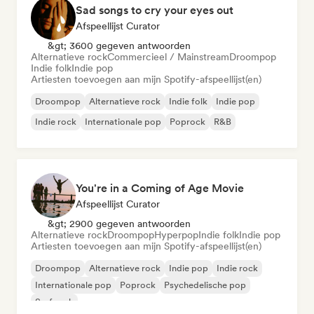
Sad songs to cry your eyes out
Afspeellijst Curator
&gt; 3600 gegeven antwoorden
Alternatieve rock
Commercieel / Mainstream
Droompop
Indie folk
Indie pop
Artiesten toevoegen aan mijn Spotify-afspeellijst(en)
Droompop
Alternatieve rock
Indie folk
Indie pop
Indie rock
Internationale pop
Poprock
R&B
You're in a Coming of Age Movie
Afspeellijst Curator
&gt; 2900 gegeven antwoorden
Alternatieve rock
Droompop
Hyperpop
Indie folk
Indie pop
Artiesten toevoegen aan mijn Spotify-afspeellijst(en)
Droompop
Alternatieve rock
Indie pop
Indie rock
Internationale pop
Poprock
Psychedelische pop
Surf rock