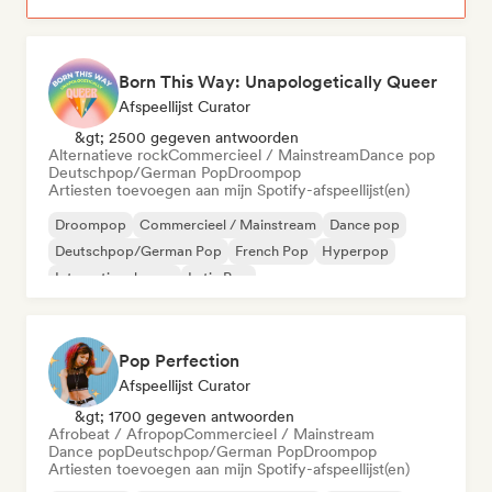
Born This Way: Unapologetically Queer
Afspeellijst Curator
&gt; 2500 gegeven antwoorden
Alternatieve rock
Commercieel / Mainstream
Dance pop
Deutschpop/German Pop
Droompop
Artiesten toevoegen aan mijn Spotify-afspeellijst(en)
Droompop
Commercieel / Mainstream
Dance pop
Deutschpop/German Pop
French Pop
Hyperpop
Internationale pop
Latin Pop
Pop Perfection
Afspeellijst Curator
&gt; 1700 gegeven antwoorden
Afrobeat / Afropop
Commercieel / Mainstream
Dance pop
Deutschpop/German Pop
Droompop
Artiesten toevoegen aan mijn Spotify-afspeellijst(en)