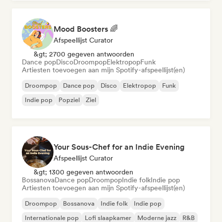
Mood Boosters 🌈
Afspeellijst Curator
&gt; 2700 gegeven antwoorden
Dance pop
Disco
Droompop
Elektropop
Funk
Artiesten toevoegen aan mijn Spotify-afspeellijst(en)
Droompop
Dance pop
Disco
Elektropop
Funk
Indie pop
Popziel
Ziel
Your Sous-Chef for an Indie Evening
Afspeellijst Curator
&gt; 1300 gegeven antwoorden
Bossanova
Dance pop
Droompop
Indie folk
Indie pop
Artiesten toevoegen aan mijn Spotify-afspeellijst(en)
Droompop
Bossanova
Indie folk
Indie pop
Internationale pop
Lofi slaapkamer
Moderne jazz
R&B