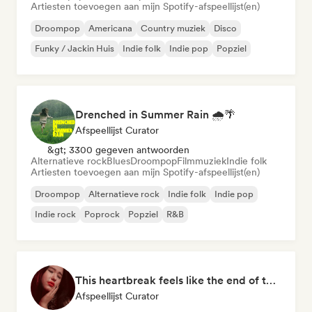
Artiesten toevoegen aan mijn Spotify-afspeellijst(en)
Droompop
Americana
Country muziek
Disco
Funky / Jackin Huis
Indie folk
Indie pop
Popziel
Drenched in Summer Rain 🌧️🌴
Afspeellijst Curator
&gt; 3300 gegeven antwoorden
Alternatieve rock
Blues
Droompop
Filmmuziek
Indie folk
Artiesten toevoegen aan mijn Spotify-afspeellijst(en)
Droompop
Alternatieve rock
Indie folk
Indie pop
Indie rock
Poprock
Popziel
R&B
This heartbreak feels like the end of the world
Afspeellijst Curator