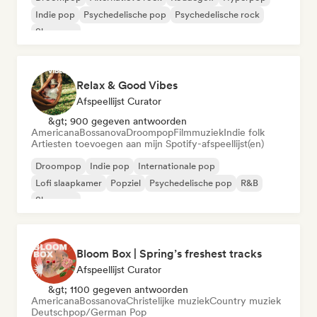
Indie pop
Psychedelische pop
Psychedelische rock
Shoegaze
Relax & Good Vibes
Afspeellijst Curator
&gt; 900 gegeven antwoorden
Americana
Bossanova
Droompop
Filmmuziek
Indie folk
Artiesten toevoegen aan mijn Spotify-afspeellijst(en)
Droompop
Indie pop
Internationale pop
Lofi slaapkamer
Popziel
Psychedelische pop
R&B
Shoegaze
Bloom Box | Spring’s freshest tracks
Afspeellijst Curator
&gt; 1100 gegeven antwoorden
Americana
Bossanova
Christelijke muziek
Country muziek
Deutschpop/German Pop