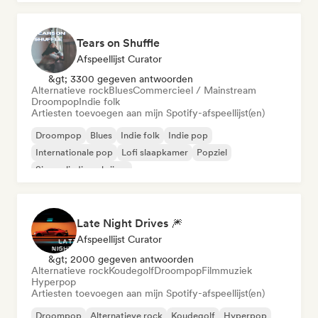
Tears on Shuffle
Afspeellijst Curator
&gt; 3300 gegeven antwoorden
Alternatieve rock
Blues
Commercieel / Mainstream
Droompop
Indie folk
Artiesten toevoegen aan mijn Spotify-afspeellijst(en)
Droompop
Blues
Indie folk
Indie pop
Internationale pop
Lofi slaapkamer
Popziel
Singer-liedjesschrijver
Late Night Drives 🎆
Afspeellijst Curator
&gt; 2000 gegeven antwoorden
Alternatieve rock
Koudegolf
Droompop
Filmmuziek
Hyperpop
Artiesten toevoegen aan mijn Spotify-afspeellijst(en)
Droompop
Alternatieve rock
Koudegolf
Hyperpop