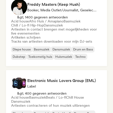
Freddy Masters (Keep Hush)
Booker, Media Outlet/Journalist, Geselecteerde DJ
&gt; 1400 gegeven antwoorden
Acid house
Afro Huis / Amapiano
Basmuziek
Chill / Lo-fi Hip-Hop
Dansmuziek
Artiesten in contact brengen met mogelijkheden voor
live evenementen
Artikelen schrijven
Tracks van artiesten downloaden voor mijn DJ-sets
Diepe house
Basmuziek
Dansmuziek
Drum en Bass
Dubstep
Toekomstig huis
Huismuziek
Techno
Electronic Music Lovers Group (EML)
Label
&gt; 400 gegeven antwoorden
Acid house
Basmuziek
Beats / Lo-fi
Chill House
Dansmuziek
Artiesten contracteren of hun muziek uitbrengen