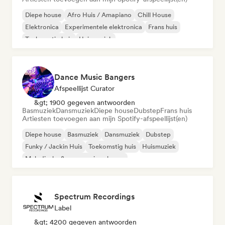
Diepe house
Afro Huis / Amapiano
Chill House
Elektronica
Experimentele elektronica
Frans huis
Toekomstig huis
Huismuziek
Dance Music Bangers
Afspeellijst Curator
&gt; 1900 gegeven antwoorden
Basmuziek
Dansmuziek
Diepe house
Dubstep
Frans huis
Artiesten toevoegen aan mijn Spotify-afspeellijst(en)
Diepe house
Basmuziek
Dansmuziek
Dubstep
Funky / Jackin Huis
Toekomstig huis
Huismuziek
Melodische & progressieve house
Spectrum Recordings
Label
&gt; 4200 gegeven antwoorden