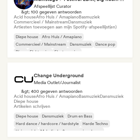
Afspeellijst Curator
&gt; 100 gegeven antwoorden
Acid house
Afro Huis / Amapiano
Basmuziek
Commercieel / Mainstream
Dansmuziek
Artiesten toevoegen aan mijn Spotify-afspeellijst(en)
Diepe house
Afro Huis / Amapiano
Commercieel / Mainstream
Dansmuziek
Dance pop
Disco
Elektronica
Electro swing
Change Underground
Media Outlet/Journalist
&gt; 400 gegeven antwoorden
Acid house
Afro Huis / Amapiano
Basmuziek
Dansmuziek
Diepe house
Artikelen schrijven
Diepe house
Dansmuziek
Drum en Bass
Hard dance / hardcore / hardstyle
Harde Techno
Huismuziek
Melodische & progressieve house
Melodic Techno