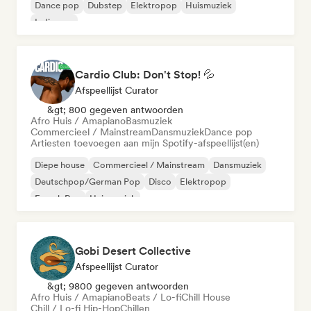
Dance pop
Dubstep
Elektropop
Huismuziek
Indie pop
Cardio Club: Don't Stop! 💦
Afspeellijst Curator
&gt; 800 gegeven antwoorden
Afro Huis / Amapiano
Basmuziek
Commercieel / Mainstream
Dansmuziek
Dance pop
Artiesten toevoegen aan mijn Spotify-afspeellijst(en)
Diepe house
Commercieel / Mainstream
Dansmuziek
Deutschpop/German Pop
Disco
Elektropop
French Pop
Huismuziek
Gobi Desert Collective
Afspeellijst Curator
&gt; 9800 gegeven antwoorden
Afro Huis / Amapiano
Beats / Lo-fi
Chill House
Chill / Lo-fi Hip-Hop
Chillen