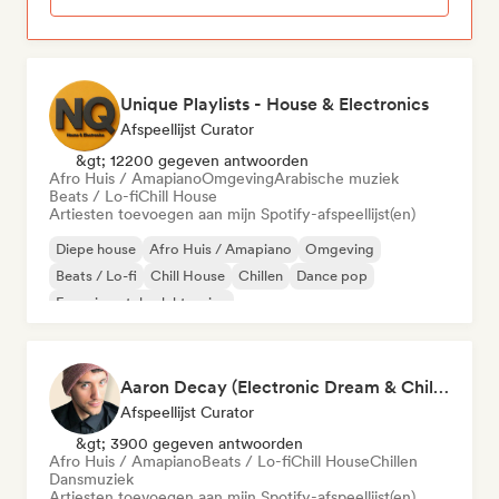
Unique Playlists - House & Electronics
Afspeellijst Curator
&gt; 12200 gegeven antwoorden
Afro Huis / Amapiano
Omgeving
Arabische muziek
Beats / Lo-fi
Chill House
Artiesten toevoegen aan mijn Spotify-afspeellijst(en)
Diepe house
Afro Huis / Amapiano
Omgeving
Beats / Lo-fi
Chill House
Chillen
Dance pop
Experimentele elektronica
Aaron Decay (Electronic Dream & Chill Electronic Dream playlists)
Afspeellijst Curator
&gt; 3900 gegeven antwoorden
Afro Huis / Amapiano
Beats / Lo-fi
Chill House
Chillen
Dansmuziek
Artiesten toevoegen aan mijn Spotify-afspeellijst(en)