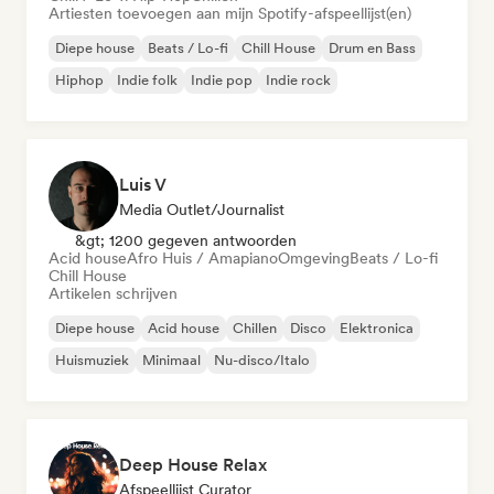
Artiesten toevoegen aan mijn Spotify-afspeellijst(en)
Diepe house
Beats / Lo-fi
Chill House
Drum en Bass
Hiphop
Indie folk
Indie pop
Indie rock
Luis V
Media Outlet/Journalist
&gt; 1200 gegeven antwoorden
Acid house
Afro Huis / Amapiano
Omgeving
Beats / Lo-fi
Chill House
Artikelen schrijven
Diepe house
Acid house
Chillen
Disco
Elektronica
Huismuziek
Minimaal
Nu-disco/Italo
Deep House Relax
Afspeellijst Curator