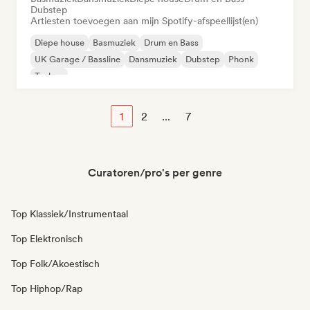
Dubstep
Artiesten toevoegen aan mijn Spotify-afspeellijst(en)
Diepe house
Basmuziek
Drum en Bass
UK Garage / Bassline
Dansmuziek
Dubstep
Phonk
Techno
1
2
...
7
Curatoren/pro's per genre
Top Klassiek/Instrumentaal
Top Elektronisch
Top Folk/Akoestisch
Top Hiphop/Rap