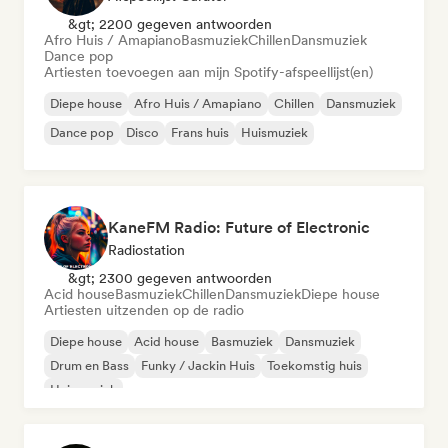
&gt; 2200 gegeven antwoorden
Afro Huis / Amapiano
Basmuziek
Chillen
Dansmuziek
Dance pop
Artiesten toevoegen aan mijn Spotify-afspeellijst(en)
Diepe house
Afro Huis / Amapiano
Chillen
Dansmuziek
Dance pop
Disco
Frans huis
Huismuziek
KaneFM Radio: Future of Electronic
Radiostation
&gt; 2300 gegeven antwoorden
Acid house
Basmuziek
Chillen
Dansmuziek
Diepe house
Artiesten uitzenden op de radio
Diepe house
Acid house
Basmuziek
Dansmuziek
Drum en Bass
Funky / Jackin Huis
Toekomstig huis
Huismuziek