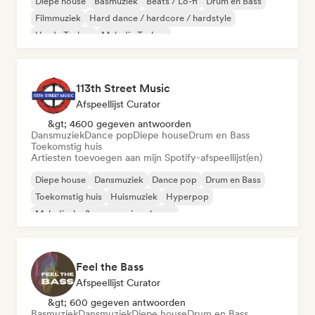
Diepe house
Basmuziek
Beats / Lo-fi
Drum en Bass
Filmmuziek
Hard dance / hardcore / hardstyle
Harde Techno
Melodic Techno
113th Street Music
Afspeellijst Curator
&gt; 4600 gegeven antwoorden
Dansmuziek
Dance pop
Diepe house
Drum en Bass
Toekomstig huis
Artiesten toevoegen aan mijn Spotify-afspeellijst(en)
Diepe house
Dansmuziek
Dance pop
Drum en Bass
Toekomstig huis
Huismuziek
Hyperpop
Melodische & progressieve house
Feel the Bass
Afspeellijst Curator
&gt; 600 gegeven antwoorden
Basmuziek
Dansmuziek
Diepe house
Drum en Bass