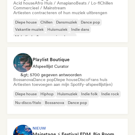
Acid house
Afro Huis / Amapiano
Beats / Lo-fi
Chillen
Commercieel / Mainstream
Artiesten contracteren of hun muziek uitbrengen
Diepe house
Chillen
Dansmuziek
Dance pop
Vakantie muziek
Huismuziek
Indie dans
Melodische & progressieve house
Playlist Boutique
Afspeellijst Curator
&gt; 5700 gegeven antwoorden
Bossanova
Dance pop
Diepe house
Disco
Frans huis
Artiesten toevoegen aan mijn Spotify-afspeellijst(en)
Diepe house
Hiphop
Huismuziek
Indie folk
Indie rock
Nu-disco/Italo
Bossanova
Dance pop
NIEUW
Mainstage ⚡ Festival EDM, Big Room & House Anthems