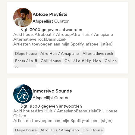
Ablozé Playlists
Afspeellijst Curator
&gt; 3000 gegeven antwoorden
Acid house
Afrobeat / Afropop
Afro Huis / Amapiano
Alternatieve rock
Basmuziek
Artiesten toevoegen aan mijn Spotify-afspeellijst(en)
Diepe house
Afro Huis / Amapiano
Alternatieve rock
Beats / Lo-fi
Chill House
Chill / Lo-fi Hip-Hop
Chillen
Droompop
Inmersive Sounds
Afspeellijst Curator
&gt; 9300 gegeven antwoorden
Acid house
Afro Huis / Amapiano
Basmuziek
Chill House
Chillen
Artiesten toevoegen aan mijn Spotify-afspeellijst(en)
Diepe house
Afro Huis / Amapiano
Chill House