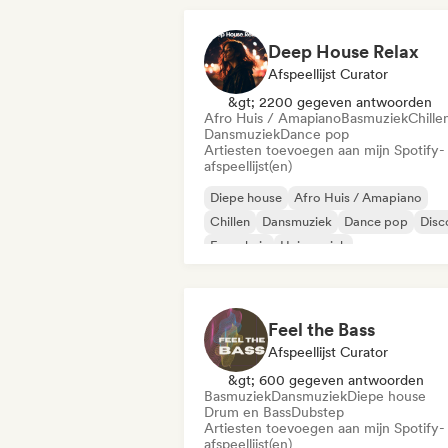
Deep House Relax
Afspeellijst Curator
&gt; 2200 gegeven antwoorden
Afro Huis / Amapiano
Basmuziek
Chille
Dansmuziek
Dance pop
Artiesten toevoegen aan mijn Spotify-
afspeellijst(en)
Diepe house
Afro Huis / Amapiano
Chillen
Dansmuziek
Dance pop
Disc
Frans huis
Huismuziek
Feel the Bass
Afspeellijst Curator
&gt; 600 gegeven antwoorden
Basmuziek
Dansmuziek
Diepe house
Drum en Bass
Dubstep
Artiesten toevoegen aan mijn Spotify-
afspeellijst(en)