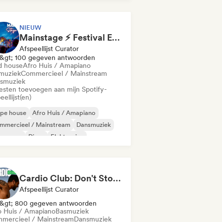
komstig huis
Huismuziek
NIEUW
Mainstage ⚡ Festival EDM, Big Room & House Anthems
Afspeellijst Curator
&gt; 100 gegeven antwoorden
d house
Afro Huis / Amapiano
muziek
Commercieel / Mainstream
smuziek
iesten toevoegen aan mijn Spotify-
eellijst(en)
epe house
Afro Huis / Amapiano
mmercieel / Mainstream
Dansmuziek
nce pop
Disco
Elektronica
ctro swing
Cardio Club: Don't Stop! 💦
Afspeellijst Curator
&gt; 800 gegeven antwoorden
o Huis / Amapiano
Basmuziek
mercieel / Mainstream
Dansmuziek