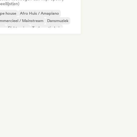
eellijst(en)
epe house
Afro Huis / Amapiano
mmercieel / Mainstream
Dansmuziek
sco
Elektronica
Toekomstig huis
ismuziek