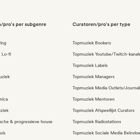
/pro's per subgenre
Curatoren/pro's per type
ing
Topmuziek Bookers
 Lo-fi
Topmuziek Youtube/Twitch-kanal
Topmuziek Labels
uziek
Topmuziek Managers
Topmuziek Media Outlets/Journal
nica
Topmuziek Mentoren
ziek
Topmuziek Afspeellijst Curators
sche & progressieve house
Topmuziek Radiostations
uis
Topmuziek Sociale Media Beïnvlo