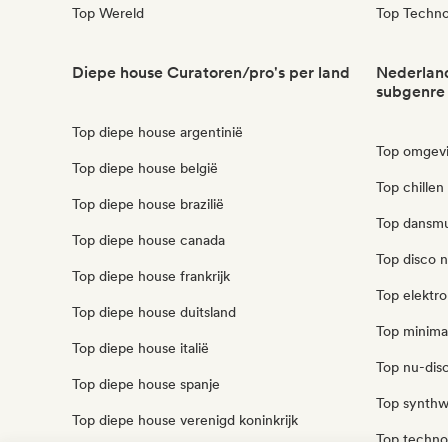
Top Wereld
Top Techn
Diepe house Curatoren/pro's per land
Nederland
subgenre
Top diepe house argentinië
Top omgevi
Top diepe house belgië
Top chillen
Top diepe house brazilië
Top dansmu
Top diepe house canada
Top disco 
Top diepe house frankrijk
Top elektr
Top diepe house duitsland
Top minima
Top diepe house italië
Top nu-disc
Top diepe house spanje
Top synthw
Top diepe house verenigd koninkrijk
Top techno