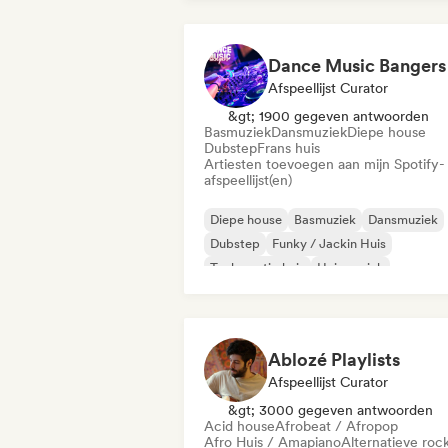
Dance Music Bangers
Afspeellijst Curator
&gt; 1900 gegeven antwoorden
Basmuziek
Dansmuziek
Diepe house
Dubstep
Frans huis
Artiesten toevoegen aan mijn Spotify-
afspeellijst(en)
Diepe house
Basmuziek
Dansmuziek
Dubstep
Funky / Jackin Huis
Toekomstig huis
Huismuziek
Melodische & progressieve house
Ablozé Playlists
Afspeellijst Curator
&gt; 3000 gegeven antwoorden
Acid house
Afrobeat / Afropop
Afro Huis / Amapiano
Alternatieve roc