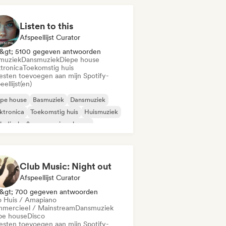
Listen to this
Afspeellijst Curator
&gt; 5100 gegeven antwoorden
muziek
Dansmuziek
Diepe house
ktronica
Toekomstig huis
iesten toevoegen aan mijn Spotify-
eellijst(en)
epe house
Basmuziek
Dansmuziek
ktronica
Toekomstig huis
Huismuziek
odische & progressieve house
nthwave
Club Music: Night out
Afspeellijst Curator
&gt; 700 gegeven antwoorden
o Huis / Amapiano
mercieel / Mainstream
Dansmuziek
pe house
Disco
iesten toevoegen aan mijn Spotify-