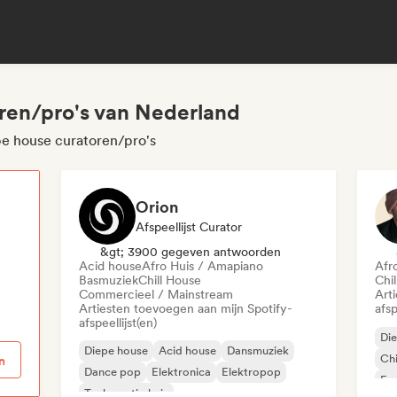
ren/pro's van Nederland
pe house curatoren/pro's
Orion
Afspeellijst Curator
p
&gt; 3900 gegeven antwoorden
Acid house
Afro Huis / Amapiano
Afr
Basmuziek
Chill House
Chi
Commercieel / Mainstream
Art
Artiesten toevoegen aan mijn Spotify-
afsp
afspeellijst(en)
Di
Diepe house
Acid house
Dansmuziek
Chi
n
Dance pop
Elektronica
Elektropop
Exp
Toekomstig huis