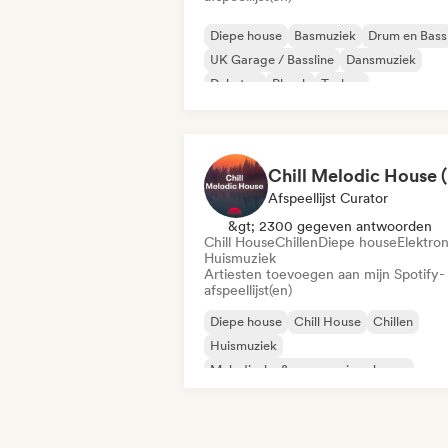
Diepe house
Basmuziek
Drum en Bass
UK Garage / Bassline
Dansmuziek
Dubstep
Phonk
Techno
Ch
Afspeellijst Curator
&gt; 2300 gegeven antwoorden
Chill House
Chillen
Diepe house
Elektron
Huismuziek
Artiesten toevoegen aan mijn Spotify-
afspeellijst(en)
Diepe house
Chill House
Chillen
Huismuziek
Melodische & progressieve house
Elektronica
Minimaal
Nu-disco/Italo