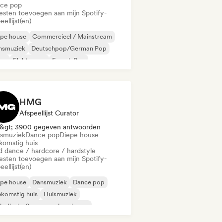
ce pop
iesten toevoegen aan mijn Spotify-
eellijst(en)
epe house
Commercieel / Mainstream
nsmuziek
Deutschpop/German Pop
sco
Elektropop
French Pop
ismuziek
HMG
Afspeellijst Curator
&gt; 3900 gegeven antwoorden
smuziek
Dance pop
Diepe house
komstig huis
d dance / hardcore / hardstyle
iesten toevoegen aan mijn Spotify-
eellijst(en)
epe house
Dansmuziek
Dance pop
komstig huis
Huismuziek
odische & progressieve house
derpop/Dutch Pop
Psy-Trance