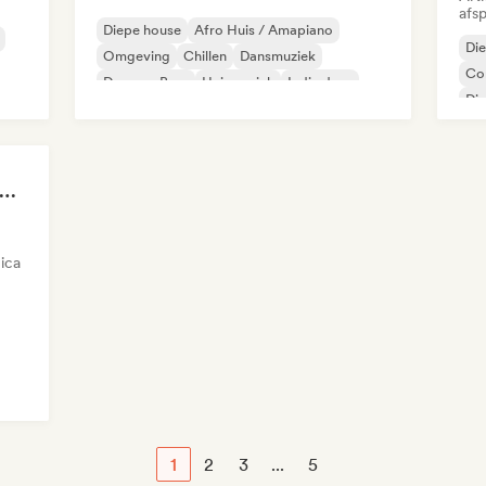
afsp
Diepe house
Afro Huis / Amapiano
Di
Omgeving
Chillen
Dansmuziek
Co
Drum en Bass
Huismuziek
Indie dans
Di
Hu
ill Melodic House (Robby East)
ica
1
2
3
...
5