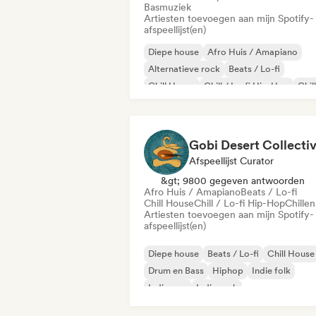
Basmuziek
Artiesten toevoegen aan mijn Spotify-
afspeellijst(en)
Diepe house
Afro Huis / Amapiano
Alternatieve rock
Beats / Lo-fi
Chill House
Chill / Lo-fi Hip-Hop
Chil
Droompop
Gobi Desert Collecti
Afspeellijst Curator
&gt; 9800 gegeven antwoorden
Afro Huis / Amapiano
Beats / Lo-fi
Chill House
Chill / Lo-fi Hip-Hop
Chillen
Artiesten toevoegen aan mijn Spotify-
afspeellijst(en)
Diepe house
Beats / Lo-fi
Chill House
Drum en Bass
Hiphop
Indie folk
Indie pop
Indie rock