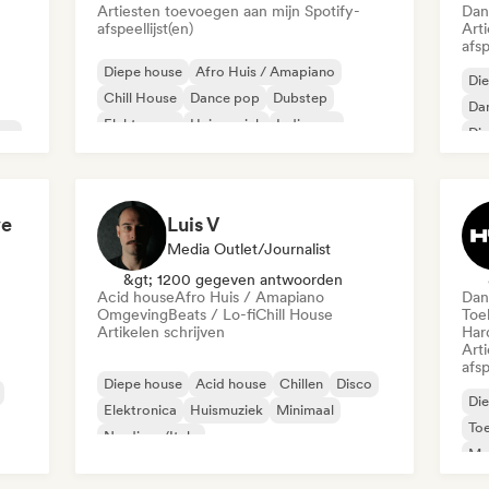
Artiesten toevoegen aan mijn Spotify-
Dan
afspeellijst(en)
Art
afsp
Diepe house
Afro Huis / Amapiano
Di
Chill House
Dance pop
Dubstep
Da
Elektropop
Huismuziek
Indie pop
len
Di
Hu
ve
Luis V
Media Outlet/Journalist
&gt; 1200 gegeven antwoorden
Acid house
Afro Huis / Amapiano
Dan
Omgeving
Beats / Lo-fi
Chill House
Toe
Artikelen schrijven
Har
Art
afsp
Diepe house
Acid house
Chillen
Disco
Di
Elektronica
Huismuziek
Minimaal
Toe
Nu-disco/Italo
Mel
Ne