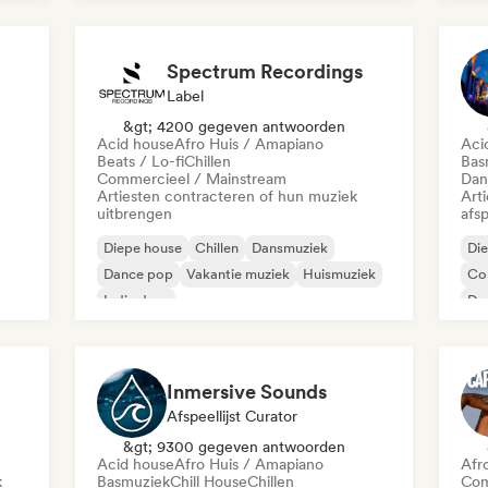
Toe
Hard dance / hardcore / hardstyle
Spectrum Recordings
Label
&gt; 4200 gegeven antwoorden
Acid house
Afro Huis / Amapiano
Aci
Beats / Lo-fi
Chillen
Bas
Commercieel / Mainstream
Dan
Artiesten contracteren of hun muziek
Art
uitbrengen
afsp
Diepe house
Chillen
Dansmuziek
Di
Dance pop
Vakantie muziek
Huismuziek
Co
Indie dans
Da
Melodische & progressieve house
Ele
Inmersive Sounds
Afspeellijst Curator
&gt; 9300 gegeven antwoorden
Acid house
Afro Huis / Amapiano
Afr
k
Basmuziek
Chill House
Chillen
Com