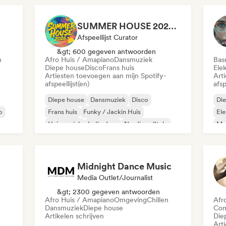
SUMMER HOUSE 2026 🌴 10/10 HOUSE BANGERS
Afspeellijst Curator
&gt; 600 gegeven antwoorden
n
Afro Huis / Amapiano
Dansmuziek
Bas
Diepe house
Disco
Frans huis
Ele
Artiesten toevoegen aan mijn Spotify-
Art
afspeellijst(en)
afsp
Diepe house
Dansmuziek
Disco
Di
o
Frans huis
Funky / Jackin Huis
Ele
Huismuziek
Indie dans
Nu-disco/Italo
Mel
Sy
Midnight Dance Music
Media Outlet/Journalist
&gt; 2300 gegeven antwoorden
Afro Huis / Amapiano
Omgeving
Chillen
Afr
Dansmuziek
Diepe house
Com
Artikelen schrijven
Die
Art