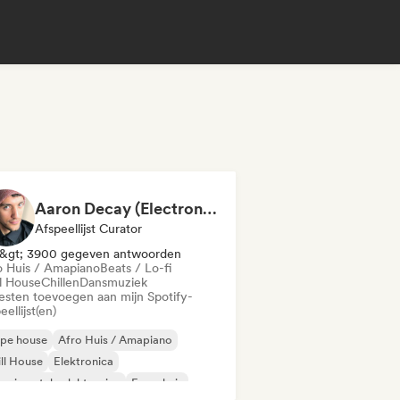
Aaron Decay (Electronic Dream & Chill Electronic Dream playlists)
Afspeellijst Curator
&gt; 3900 gegeven antwoorden
o Huis / Amapiano
Beats / Lo-fi
ll House
Chillen
Dansmuziek
iesten toevoegen aan mijn Spotify-
eellijst(en)
epe house
Afro Huis / Amapiano
ll House
Elektronica
erimentele elektronica
Frans huis