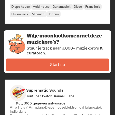
Diepe house
Acid house
Dansmuziek
Disco
Frans huis
Huismuziek
Minimaal
Techno
Wil je in contact komen met deze
muziekpro’s?
Stuur je track naar 3.000+ muziekpro’s &
curatoren.
Start nu
Suprematic Sounds
Youtube/Twitch-Kanaal, Label
&gt; 3100 gegeven antwoorden
Afro Huis / Amapiano
Diepe house
Elektronica
Huismuziek
Indie dans