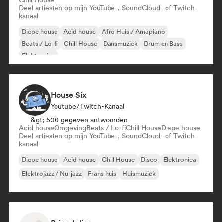
Chill House
Deel artiesten op mijn YouTube-, SoundCloud- of Twitch-
kanaal
Diepe house
Acid house
Afro Huis / Amapiano
Beats / Lo-fi
Chill House
Dansmuziek
Drum en Bass
Elektronica
House Six
Youtube/Twitch-Kanaal
&gt; 500 gegeven antwoorden
Acid house
Omgeving
Beats / Lo-fi
Chill House
Diepe house
Deel artiesten op mijn YouTube-, SoundCloud- of Twitch-
kanaal
Diepe house
Acid house
Chill House
Disco
Elektronica
Elektrojazz / Nu-jazz
Frans huis
Huismuziek