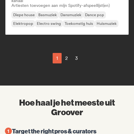
kanaal
Artiesten toevoegen aan mijn Spotify-afspeellijst(en)
Diepe house
Basmuziek
Dansmuziek
Dance pop
Elektropop
Electro swing
Toekomstig huis
Huismuziek
1
2
3
Hoe haal je het meeste uit
Groover
Target the right pros & curators