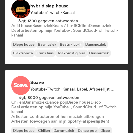
hybrid slap house
Youtube/Twitch-Kanaal
&gt; 1300 gegeven antwoorden
Acid house
Basmuziek
Beats / Lo-fi
Chillen
Dansmuziek
Deel artiesten op mijn YouTube-, SoundCloud- of Twitch-
kanaal
Diepe house
Basmuziek
Beats / Lo-fi
Dansmuziek
Elektronica
Frans huis
Toekomstig huis
Huismuziek
Soave
Youtube/Twitch-Kanaal, Label, Afspeellijst Curator
&gt; 8000 gegeven antwoorden
Chillen
Dansmuziek
Dance pop
Diepe house
Disco
Deel artiesten op mijn YouTube-, SoundCloud- of Twitch-
kanaal
Artiesten contracteren of hun muziek uitbrengen
Artiesten toevoegen aan mijn Spotify-afspeellijst(en)
Diepe house
Chillen
Dansmuziek
Dance pop
Disco