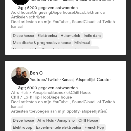
&gt; 5200 gegeven antwoorden
Acid house
Omgeving
Diepe house
Disco
Elektronica
Artikelen schrijven
Deel artiesten op mijn YouTube-, SoundCloud- of Twitch-
kanaal
Diepe house
Elektronica
Huismuziek
Indie dans
Melodische & progressieve house
Minimaal
Nu-disco/Italo
Organische house / downtempo
Ben C
Youtube/Twitch-Kanaal, Afspeellijst Curator
&gt; 6900 gegeven antwoorden
Afro Huis / Amapiano
Basmuziek
Chill House
Chill / Lo-fi Hip-Hop
Diepe house
Deel artiesten op mijn YouTube-, SoundCloud- of Twitch-
kanaal
Artiesten toevoegen aan mijn Spotify-afspeellijst(en)
Diepe house
Afro Huis / Amapiano
Chill House
Elektropop
Experimentele elektronica
French Pop