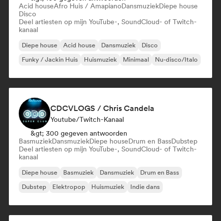
Acid house
Afro Huis / Amapiano
Dansmuziek
Diepe house
Disco
Deel artiesten op mijn YouTube-, SoundCloud- of Twitch-
kanaal
Diepe house
Acid house
Dansmuziek
Disco
Funky / Jackin Huis
Huismuziek
Minimaal
Nu-disco/Italo
CDCVLOGS / Chris Candela
Youtube/Twitch-Kanaal
&gt; 300 gegeven antwoorden
Basmuziek
Dansmuziek
Diepe house
Drum en Bass
Dubstep
Deel artiesten op mijn YouTube-, SoundCloud- of Twitch-
kanaal
Diepe house
Basmuziek
Dansmuziek
Drum en Bass
Dubstep
Elektropop
Huismuziek
Indie dans