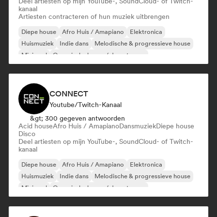
Deel artiesten op mijn YouTube-, SoundCloud- of Twitch-
kanaal
Artiesten contracteren of hun muziek uitbrengen
Diepe house
Afro Huis / Amapiano
Elektronica
Huismuziek
Indie dans
Melodische & progressieve house
Minimaal
Organische house / downtempo
CONNECT
Youtube/Twitch-Kanaal
&gt; 300 gegeven antwoorden
Acid house
Afro Huis / Amapiano
Dansmuziek
Diepe house
Disco
Deel artiesten op mijn YouTube-, SoundCloud- of Twitch-
kanaal
Diepe house
Afro Huis / Amapiano
Elektronica
Huismuziek
Indie dans
Melodische & progressieve house
Minimaal
Organische house / downtempo