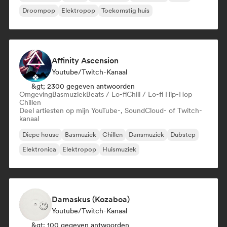
Droompop
Elektropop
Toekomstig huis
Affinity Ascension
Youtube/Twitch-Kanaal
&gt; 2300 gegeven antwoorden
Omgeving
Basmuziek
Beats / Lo-fi
Chill / Lo-fi Hip-Hop
Chillen
Deel artiesten op mijn YouTube-, SoundCloud- of Twitch-
kanaal
Diepe house
Basmuziek
Chillen
Dansmuziek
Dubstep
Elektronica
Elektropop
Huismuziek
Damaskus (Kozaboa)
Youtube/Twitch-Kanaal
&gt; 100 gegeven antwoorden