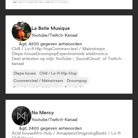
Toekomstig huis
Huismuziek
La Belle Musique
Youtube/Twitch-Kanaal
&gt; 4200 gegeven antwoorden
Chill / Lo-fi Hip-Hop
Commercieel / Mainstream
Diepe house
Droompop
Experimentele elektronica
Deel artiesten op mijn YouTube-, SoundCloud- of Twitch-
kanaal
Diepe house
Chill / Lo-fi Hip-Hop
Commercieel / Mainstream
Droompop
Experimentele elektronica
Frans huis
Melodische & progressieve house
Nu-disco/Italo
No Mercy
Youtube/Twitch-Kanaal
&gt; 2400 gegeven antwoorden
Acid house
Afro Huis / Amapiano
Omgeving
Beats / Lo-fi