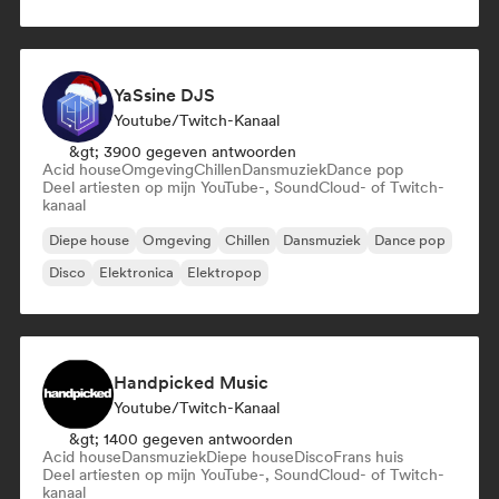
YaSsine DJS
Youtube/Twitch-Kanaal
&gt; 3900 gegeven antwoorden
Acid house
Omgeving
Chillen
Dansmuziek
Dance pop
Deel artiesten op mijn YouTube-, SoundCloud- of Twitch-
kanaal
Diepe house
Omgeving
Chillen
Dansmuziek
Dance pop
Disco
Elektronica
Elektropop
Handpicked Music
Youtube/Twitch-Kanaal
&gt; 1400 gegeven antwoorden
Acid house
Dansmuziek
Diepe house
Disco
Frans huis
Deel artiesten op mijn YouTube-, SoundCloud- of Twitch-
kanaal