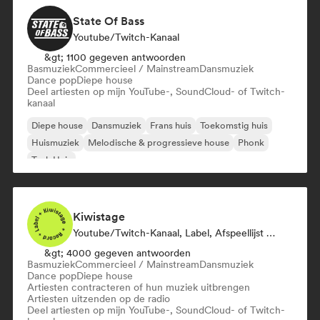
State Of Bass
Youtube/Twitch-Kanaal
&gt; 1100 gegeven antwoorden
Basmuziek
Commercieel / Mainstream
Dansmuziek
Dance pop
Diepe house
Deel artiesten op mijn YouTube-, SoundCloud- of Twitch-
kanaal
Diepe house
Dansmuziek
Frans huis
Toekomstig huis
Huismuziek
Melodische & progressieve house
Phonk
Tech Huis
Kiwistage
Youtube/Twitch-Kanaal, Label, Afspeellijst Curator, Radiostation
&gt; 4000 gegeven antwoorden
Basmuziek
Commercieel / Mainstream
Dansmuziek
Dance pop
Diepe house
Artiesten contracteren of hun muziek uitbrengen
Artiesten uitzenden op de radio
Deel artiesten op mijn YouTube-, SoundCloud- of Twitch-