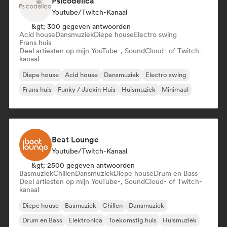
Psicodelica
Youtube/Twitch-Kanaal
&gt; 300 gegeven antwoorden
Acid house
Dansmuziek
Diepe house
Electro swing
Frans huis
Deel artiesten op mijn YouTube-, SoundCloud- of Twitch-
kanaal
Diepe house
Acid house
Dansmuziek
Electro swing
Frans huis
Funky / Jackin Huis
Huismuziek
Minimaal
Beat Lounge
Youtube/Twitch-Kanaal
&gt; 2500 gegeven antwoorden
Basmuziek
Chillen
Dansmuziek
Diepe house
Drum en Bass
Deel artiesten op mijn YouTube-, SoundCloud- of Twitch-
kanaal
Diepe house
Basmuziek
Chillen
Dansmuziek
Drum en Bass
Elektronica
Toekomstig huis
Huismuziek