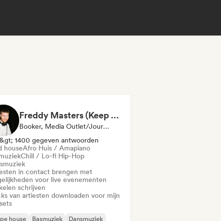
Freddy Masters (Keep Hush)
Booker, Media Outlet/Journalist, Geselecteerde DJ
&gt; 1400 gegeven antwoorden
d house
Afro Huis / Amapiano
muziek
Chill / Lo-fi Hip-Hop
smuziek
iesten in contact brengen met
elijkheden voor live evenementen
kelen schrijven
cks van artiesten downloaden voor mijn
sets
epe house
Basmuziek
Dansmuziek