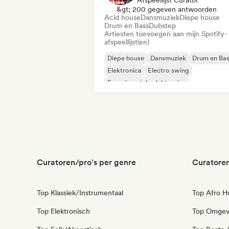
&gt; 200 gegeven antwoorden
Acid house
Dansmuziek
Diepe house
Drum en Bass
Dubstep
Artiesten toevoegen aan mijn Spotify-
afspeellijst(en)
Diepe house
Dansmuziek
Drum en Ba
Elektronica
Electro swing
Experimentele elektronica
Funky / Jackin Huis
Toekomstig huis
Curatoren/pro's per genre
Curatoren
Top Klassiek/Instrumentaal
Top Afro H
Top Elektronisch
Top Omgev