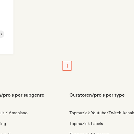
ss
1
/pro's per subgenre
Curatoren/pro's per type
uis / Amapiano
Topmuziek Youtube/Twitch-kanal
ing
Topmuziek Labels