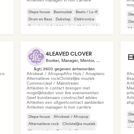
Artiesten managen in hun carrière
Art
mog
Diepe house
Basmuziek
Beats / Lo-fi
Di
Drum en Bass
Dubstep
Elektronica
Da
Experimentele elektronica
Huismuziek
Mel
Me
4LEAVED CLOVER
Booker, Manager, Mentor, Uitgever
&gt; 2600 gegeven antwoorden
sco
Afrobeat / Afropop
Afro Huis / Amapiano
Afr
Alternatieve rock
Christelijke muziek
Beat
Commercieel / Mainstream
Arti
Artiesten in contact brengen met
Maa
mogelijkheden voor live evenementen
arti
Geef kunstenaars constructief advies
Art
Artiesten een uitgeefcontract aanbieden
afsp
Artiesten managen in hun carrière
Di
Diepe house
Afrobeat / Afropop
Da
Alternatieve rock
Christelijke muziek
Ha
Nieuwe scène
Poprock
Franse rap