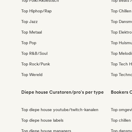
Top Folk/Akoestisch
Top Beats /
Top Hiphop/Rap
Top Chillen
Top Jazz
Top Dansm
Top Metaal
Top Elektro
Top Pop
Top Huismu
Top R&B/Soul
Top Melodi
Top Rock/Punk
Top Tech H
Top Wereld
Top Techn
Diepe house Curatoren/pro's per type
Bookers C
Top diepe house youtube/twitch-kanalen
Top omgevi
Top diepe house labels
Top chillen
Top diepe house managers
Top dansmu