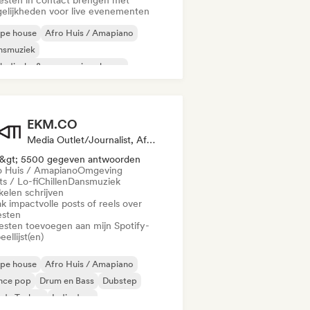
iesten in contact brengen met
elijkheden voor live evenementen
epe house
Afro Huis / Amapiano
nsmuziek
odische & progressieve house
lodic Techno
Huismuziek
Indie dans
EKM.CO
Media Outlet/Journalist, Afspeellijst Curator
&gt; 5500 gegeven antwoorden
o Huis / Amapiano
Omgeving
s / Lo-fi
Chillen
Dansmuziek
kelen schrijven
k impactvolle posts of reels over
esten
iesten toevoegen aan mijn Spotify-
eellijst(en)
epe house
Afro Huis / Amapiano
nce pop
Drum en Bass
Dubstep
rde Techno
Indie dans