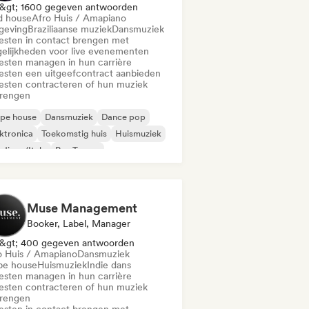
&gt; 1600 gegeven antwoorden
d house
Afro Huis / Amapiano
eving
Braziliaanse muziek
Dansmuziek
iesten in contact brengen met
elijkheden voor live evenementen
iesten managen in hun carrière
iesten een uitgeefcontract aanbieden
iesten contracteren of hun muziek
brengen
epe house
Dansmuziek
Dance pop
ktronica
Toekomstig huis
Huismuziek
disco/Italo
Psy-Trance
Muse Management
Booker, Label, Manager
&gt; 400 gegeven antwoorden
o Huis / Amapiano
Dansmuziek
pe house
Huismuziek
Indie dans
iesten managen in hun carrière
iesten contracteren of hun muziek
brengen