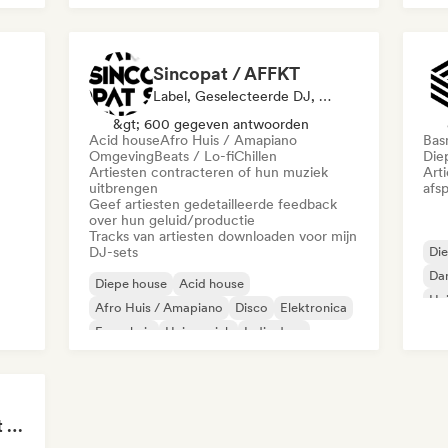
Mel
Singer-liedjesschrijver
Sincopat / AFFKT
Label, Geselecteerde DJ, Geluidsexpert
&gt; 600 gegeven antwoorden
Acid house
Afro Huis / Amapiano
Bas
Omgeving
Beats / Lo-fi
Chillen
Die
Artiesten contracteren of hun muziek
Art
uitbrengen
afsp
Geef artiesten gedetailleerde feedback
over hun geluid/productie
Tracks van artiesten downloaden voor mijn
DJ-sets
Di
Da
Diepe house
Acid house
Hu
Afro Huis / Amapiano
Disco
Elektronica
Mel
Frans huis
Huismuziek
Indie dans
Tokyo Electronic Drift 🏎️ Schranz, Hard Techno & Anime EDM