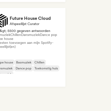
odische & progressieve house
Future House Cloud
Afspeellijst Curator
&gt; 5500 gegeven antwoorden
muziek
Chillen
Dansmuziek
Dance pop
pe house
iesten toevoegen aan mijn Spotify-
eellijst(en)
epe house
Basmuziek
Chillen
nsmuziek
Dance pop
Toekomstig huis
ismuziek
odische & progressieve house