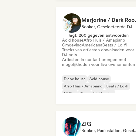
Marjorin
Booker, Geselecteerde DJ
&gt; 200 gegeven antwoorden
Acid house
Afro Huis / Amapiano
Omgeving
Americana
Beats / Lo-fi
Tracks van artiesten downloaden voor 
DJ-sets
Artiesten in contact brengen met
mogelijkheden voor live evenementen
Diepe house
Acid house
Afro Huis / Amapiano
Beats / Lo-fi
Chillen
Disco
Elektronica
Funky / Jackin Huis
ZIG
Booker, Radiostation, 