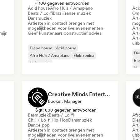
< 100 gegeven antwoorden
Acid house
Afro Huis / Amapiano
Aci
Beats / Lo-fi
Braziliaanse muziek
Omg
Dansmuziek
Art
Artiesten in contact brengen met
mog
mogelijkheden voor live evenementen
Art
mijn
Geef kunstenaars constructief advies
Art
Art
uit
Diepe house
Acid house
Di
Afro Huis / Amapiano
Elektronica
Ele
Huismuziek
Nu-
Melodische & progressieve house
Minimaal
Nu-disco/Italo
Creative Minds Entertainment (CME)
Booker, Manager
&gt; 800 gegeven antwoorden
Basmuziek
Beats / Lo-fi
Afr
Chill / Lo-fi Hip-Hop
Dansmuziek
Die
Dance pop
Art
Artiesten in contact brengen met
Art
mogelijkheden voor live evenementen
uit