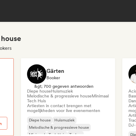
 house
ookers
Gärten
Booker
p
&gt; 700 gegeven antwoorden
Diepe house
Huismuziek
Aci
Melodische & progressieve house
Minimaal
Bas
Tech Huis
Dan
Artiesten in contact brengen met
Art
mogelijkheden voor live evenementen
mog
Arti
Diepe house
Huismuziek
Tra
n
DJ-
Melodische & progressieve house
Minimaal
Tech Huis
Techno
Di