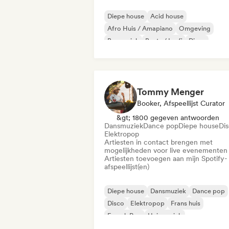
Diepe house
Acid house
Afro Huis / Amapiano
Omgeving
Basmuziek
Beats / Lo-fi
Disco
Drum en Bass
Tommy Menger
Booker, Afspeellijst Curator
&gt; 1800 gegeven antwoorden
Dansmuziek
Dance pop
Diepe house
Di
Elektropop
Artiesten in contact brengen met
mogelijkheden voor live evenementen
Artiesten toevoegen aan mijn Spotify-
afspeellijst(en)
Diepe house
Dansmuziek
Dance pop
Disco
Elektropop
Frans huis
French Pop
Huismuziek