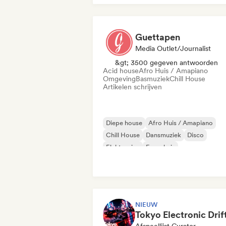
Guettapen
Media Outlet/Journalist
&gt; 3500 gegeven antwoorden
Acid house
Afro Huis / Amapiano
Omgeving
Basmuziek
Chill House
Artikelen schrijven
Diepe house
Afro Huis / Amapiano
Chill House
Dansmuziek
Disco
Elektronica
Frans huis
Funky / Jackin Huis
NIEUW
Afspeellijst Curator