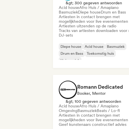
&gt; 300 gegeven antwoorden
Acid house
Afro Huis / Amapiano
Basmuziek
Diepe house
Drum en Bass
Artiesten in contact brengen met
mogelijkheden voor live evenementen
Artiesten uitzenden op de radio
Tracks van artiesten downloaden voor 
DJ-sets
Diepe house
Acid house
Basmuziek
Drum en Bass
Toekomstig huis
Huismuziek
Melodische & progressieve house
Tech Huis
Romann Dedicated
Booker, Mentor
&gt; 100 gegeven antwoorden
Acid house
Afro Huis / Amapiano
Omgeving
Basmuziek
Beats / Lo-fi
Artiesten in contact brengen met
mogelijkheden voor live evenementen
Geef kunstenaars constructief advies