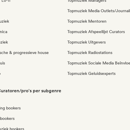
 Lo-fi
Topmuziek Managers
Topmuziek Media Outlets/Journal
uziek
Topmuziek Mentoren
nica
Topmuziek Afspeellijst Curators
ziek
Topmuziek Uitgevers
sche & progressieve house
Topmuziek Radiostations
uis
Topmuziek Sociale Media Beïnvlo
o
Topmuziek Geluidsexperts
uratoren/pro's per subgenre
ng bookers
 bookers
ziek bookers