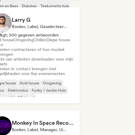
um en Bass
Dubstep
Toekomstig huis
ismuziek
Techno
Larry G
Booker, Label, Geselecteerde DJ
&gt; 500 gegeven antwoorden
d house
Omgeving
Chillen
Diepe house
co
iesten contracteren of hun muziek
brengen
cks van artiesten downloaden voor mijn
sets
iesten in contact brengen met
elijkheden voor live evenementen
epe house
Acid house
Omgeving
sco
Elektronica
Funky / Jackin Huis
ismuziek
Minimaal
Monkey In Space Records
Booker, Label, Manager, Uitgever