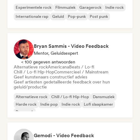
Experimentele rock
Filmmuziek
Garagerock
Indie rock
Internationale rap
Geluid
Pop-punk
Post punk
Bryan Sammis - Video Feedback
Mentor, Geluidsexpert
< 100 gegeven antwoorden
Alternatieve rock
Americana
Beats / Lo-fi
Chill / Lo-fi Hip-Hop
Commercieel / Mainstream
Geef kunstenaars constructief advies
Geef artiesten gedetailleerde feedback over hun
geluid/productie
Alternatieve rock
Chill / Lo-fi Hip-Hop
Dansmuziek
Harde rock
Indie pop
Indie rock
Lofi slaapkamer
Pop-punk
Gemodi - Video Feedback