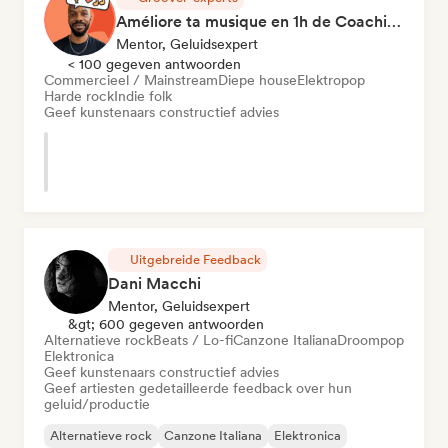
Améliore ta musique en 1h de Coaching
Mentor, Geluidsexpert
< 100 gegeven antwoorden
Commercieel / Mainstream
Diepe house
Elektropop
Harde rock
Indie folk
Geef kunstenaars constructief advies
Uitgebreide Feedback
Dani Macchi
Mentor, Geluidsexpert
&gt; 600 gegeven antwoorden
Alternatieve rock
Beats / Lo-fi
Canzone Italiana
Droompop
Elektronica
Geef kunstenaars constructief advies
Geef artiesten gedetailleerde feedback over hun
geluid/productie
Alternatieve rock
Canzone Italiana
Elektronica