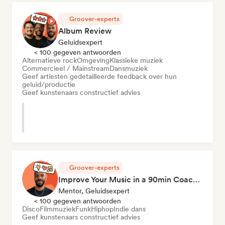
Groover-experts
Album Review
Geluidsexpert
< 100 gegeven antwoorden
Alternatieve rock
Omgeving
Klassieke muziek
Commercieel / Mainstream
Dansmuziek
Geef artiesten gedetailleerde feedback over hun
geluid/productie
Geef kunstenaars constructief advies
Groover-experts
Improve Your Music in a 90min Coaching Session
Mentor, Geluidsexpert
< 100 gegeven antwoorden
Disco
Filmmuziek
Funk
Hiphop
Indie dans
Geef kunstenaars constructief advies