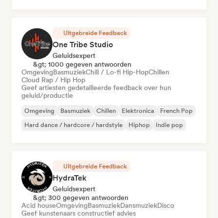
Post punk
Uitgebreide Feedback
One Tribe Studio
Geluidsexpert
&gt; 1000 gegeven antwoorden
Omgeving
Basmuziek
Chill / Lo-fi Hip-Hop
Chillen
Cloud Rap / Hip Hop
Geef artiesten gedetailleerde feedback over hun
geluid/productie
Omgeving
Basmuziek
Chillen
Elektronica
French Pop
Hard dance / hardcore / hardstyle
Hiphop
Indie pop
Uitgebreide Feedback
HydraTek
Geluidsexpert
&gt; 300 gegeven antwoorden
Acid house
Omgeving
Basmuziek
Dansmuziek
Disco
Geef kunstenaars constructief advies