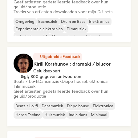
Geef artiesten gedetailleerde feedback over hun
geluid/productie
Tracks van artiesten downloaden voor mijn DJ-sets
Omgeving
Basmuziek
Drum en Bass
Elektronica
Experimentele elektronica
Filmmuziek
Industriële muziek
Organische house / downtempo
Uitgebreide Feedback
Kirill Korshunov : dramaki / blueor
Geluidsexpert
&gt; 300 gegeven antwoorden
Beats / Lo-fi
Dansmuziek
Diepe house
Elektronica
Filmmuziek
Geef artiesten gedetailleerde feedback over hun
geluid/productie
Beats / Lo-fi
Dansmuziek
Diepe house
Elektronica
Harde Techno
Huismuziek
Indie dans
Minimaal