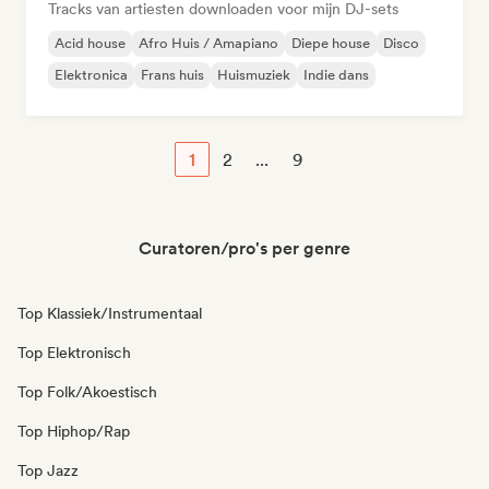
Tracks van artiesten downloaden voor mijn DJ-sets
Acid house
Afro Huis / Amapiano
Diepe house
Disco
Elektronica
Frans huis
Huismuziek
Indie dans
1
2
...
9
Curatoren/pro's per genre
Top Klassiek/Instrumentaal
Top Elektronisch
Top Folk/Akoestisch
Top Hiphop/Rap
Top Jazz