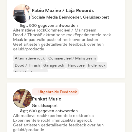
Fabio Mozine / Läjä Records
Sociale Media Beïnvloeder, Geluidsexpert
&gt; 900 gegeven antwoorden
Alternatieve rock
Commercieel / Mainstream
Dood / Thrash
Elektronische rock
Experimentele rock
Maak impactvolle posts of reels over artiesten
Geef artiesten gedetailleerde feedback over hun
geluid/productie
Alternatieve rock
Commercieel / Mainstream
Dood / Thrash
Garagerock
Hardcore
Indie rock
Geluid
Pop-punk
Uitgebreide Feedback
Punkat Music
Geluidsexpert
&gt; 600 gegeven antwoorden
Alternatieve rock
Experimentele elektronica
Experimentele rock
Filmmuziek
Garagerock
Geef artiesten gedetailleerde feedback over hun
geluid/productie