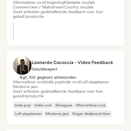
Alternatieve rock
Omgeving
Klassieke muziek
Commercieel / Mainstream
Country muziek
Geef artiesten gedetailleerde feedback over hun
geluid/productie
Leonardo Cococcia - Video Feedback
Geluidsexpert
&gt; 100 gegeven antwoorden
Alternatieve rock
Indie pop
Indie rock
Lofi slaapkamer
Moderne jazz
Geef artiesten gedetailleerde feedback over hun
geluid/productie
Indie pop
Indie rock
Shoegaze
Alternatieve rock
Lofi slaapkamer
Moderne jazz
Singer-liedjesschrijver