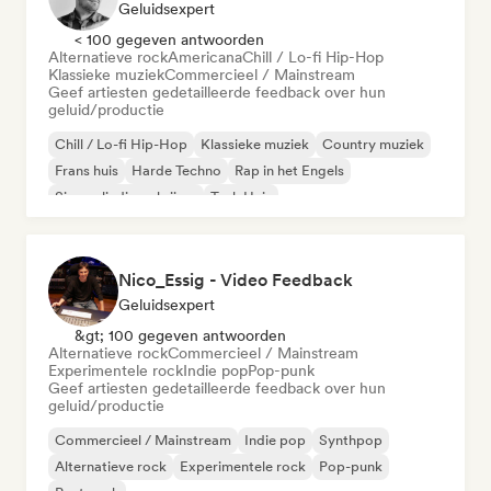
Geluidsexpert
< 100 gegeven antwoorden
Alternatieve rock
Americana
Chill / Lo-fi Hip-Hop
Klassieke muziek
Commercieel / Mainstream
Geef artiesten gedetailleerde feedback over hun
geluid/productie
Chill / Lo-fi Hip-Hop
Klassieke muziek
Country muziek
Frans huis
Harde Techno
Rap in het Engels
Singer-liedjesschrijver
Tech Huis
Nico_Essig - Video Feedback
Geluidsexpert
&gt; 100 gegeven antwoorden
Alternatieve rock
Commercieel / Mainstream
Experimentele rock
Indie pop
Pop-punk
Geef artiesten gedetailleerde feedback over hun
geluid/productie
Commercieel / Mainstream
Indie pop
Synthpop
Alternatieve rock
Experimentele rock
Pop-punk