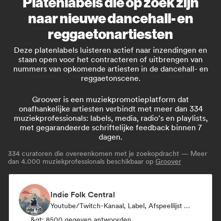
Platenlabels die op zoek zijn
naar nieuwe dancehall- en
reggaetonartiesten
Deze platenlabels luisteren actief naar inzendingen en
staan open voor het contracteren of uitbrengen van
nummers van opkomende artiesten in de dancehall- en
reggaetonscene.
Groover is een muziekpromotieplatform dat
onafhankelijke artiesten verbindt met meer dan 334
muziekprofessionals: labels, media, radio's en playlists,
met gegarandeerde schriftelijke feedback binnen 7
dagen.
334
curatoren die overeenkomen met je zoekopdracht — Meer
dan 4.000 muziekprofessionals beschikbaar op
Groover
Indie Folk Central
Youtube/Twitch-Kanaal, Label, Afspeellijst Curator, Radiostation
&gt; 8500 gegeven antwoorden