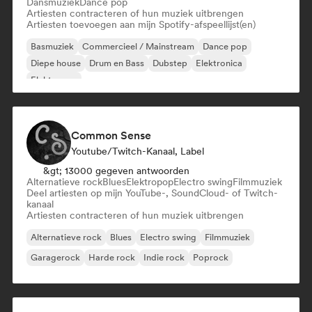
Dansmuziek
Dance pop
Artiesten contracteren of hun muziek uitbrengen
Artiesten toevoegen aan mijn Spotify-afspeellijst(en)
Basmuziek
Commercieel / Mainstream
Dance pop
Diepe house
Drum en Bass
Dubstep
Elektronica
Elektropop
Common Sense
Youtube/Twitch-Kanaal, Label
&gt; 13000 gegeven antwoorden
Alternatieve rock
Blues
Elektropop
Electro swing
Filmmuziek
Deel artiesten op mijn YouTube-, SoundCloud- of Twitch-
kanaal
Artiesten contracteren of hun muziek uitbrengen
Alternatieve rock
Blues
Electro swing
Filmmuziek
Garagerock
Harde rock
Indie rock
Poprock