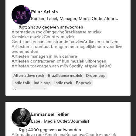
Pillar Artists
Booker, Label, Manager, Media Outlet/Journalist, Mentor, Afspeellijst Curator
&gt; 24300 gegeven antwoorden
Alternatieve rock
Omgeving
Braziliaanse muziek
Klassieke muziek
Country muziek
Geef kunstenaars constructief advies
Artikelen schrijven
Artiesten in contact brengen met mogelijkheden voor live
evenementen
Artiesten managen in hun carrière
Artiesten contracteren of hun muziek uitbrengen
Artiesten toevoegen aan mijn Spotify-afspeellijst(en)
Alternatieve rock
Braziliaanse muziek
Droompop
Indie folk
Indie pop
Indie rock
Poprock
Progressieve rock
Emmanuel Tellier
Label, Media Outlet/Journalist
&gt; 4000 gegeven antwoorden
Alternatieve rock
Americana
Bossanova
Country muziek