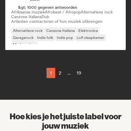
&gt; 1000 gegeven antwoorden
Afrikaanse muziek
Afrobeat / Afropop
Alternatieve rock
Canzone Italiana
Dub
Artiesten contracteren of hun muziek uitbrengen
Alternatieve rock
Canzone Italiana
Elektronica
Garagerock
Indie folk
Indie pop
Lofi slaapkamer
Moderne jazz
1
2
...
19
Hoe kies je het juiste label voor
jouw muziek