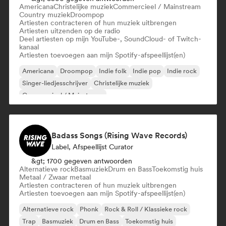
Americana
Christelijke muziek
Commercieel / Mainstream
Country muziek
Droompop
Artiesten contracteren of hun muziek uitbrengen
Artiesten uitzenden op de radio
Deel artiesten op mijn YouTube-, SoundCloud- of Twitch-
kanaal
Artiesten toevoegen aan mijn Spotify-afspeellijst(en)
Americana
Droompop
Indie folk
Indie pop
Indie rock
Singer-liedjesschrijver
Christelijke muziek
Commercieel / Mainstream
Badass Songs (Rising Wave Records)
Label, Afspeellijst Curator
&gt; 1700 gegeven antwoorden
Alternatieve rock
Basmuziek
Drum en Bass
Toekomstig huis
Metaal / Zwaar metaal
Artiesten contracteren of hun muziek uitbrengen
Artiesten toevoegen aan mijn Spotify-afspeellijst(en)
Alternatieve rock
Phonk
Rock & Roll / Klassieke rock
Trap
Basmuziek
Drum en Bass
Toekomstig huis