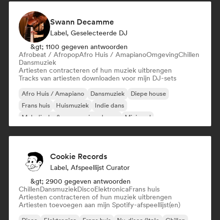
Swann Decamme
Label, Geselecteerde DJ
&gt; 1100 gegeven antwoorden
Afrobeat / Afropop
Afro Huis / Amapiano
Omgeving
Chillen
Dansmuziek
Artiesten contracteren of hun muziek uitbrengen
Tracks van artiesten downloaden voor mijn DJ-sets
Afro Huis / Amapiano
Dansmuziek
Diepe house
Frans huis
Huismuziek
Indie dans
Melodische & progressieve house
Minimaal
Cookie Records
Label, Afspeellijst Curator
&gt; 2900 gegeven antwoorden
Chillen
Dansmuziek
Disco
Elektronica
Frans huis
Artiesten contracteren of hun muziek uitbrengen
Artiesten toevoegen aan mijn Spotify-afspeellijst(en)