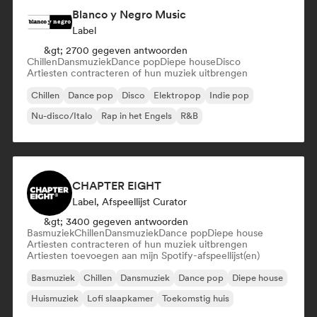
Blanco y Negro Music
Label
&gt; 2700 gegeven antwoorden
Chillen
Dansmuziek
Dance pop
Diepe house
Disco
Artiesten contracteren of hun muziek uitbrengen
Chillen
Dance pop
Disco
Elektropop
Indie pop
Nu-disco/Italo
Rap in het Engels
R&B
CHAPTER EIGHT
Label, Afspeellijst Curator
&gt; 3400 gegeven antwoorden
Basmuziek
Chillen
Dansmuziek
Dance pop
Diepe house
Artiesten contracteren of hun muziek uitbrengen
Artiesten toevoegen aan mijn Spotify-afspeellijst(en)
Basmuziek
Chillen
Dansmuziek
Dance pop
Diepe house
Huismuziek
Lofi slaapkamer
Toekomstig huis