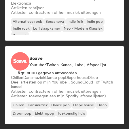
Elektronica
Artikelen schrijven
Artiesten contracteren of hun muziek uitbrengen
Alternatieve rock
Bossanova
Indie folk
Indie pop
Indie rock
Lofi slaapkamer
Neo / Modern Klassiek
Poprock
Soave
Youtube/Twitch-Kanaal, Label, Afspeellijst Curator
&gt; 8000 gegeven antwoorden
Chillen
Dansmuziek
Dance pop
Diepe house
Disco
Deel artiesten op mijn YouTube-, SoundCloud- of Twitch-
kanaal
Artiesten contracteren of hun muziek uitbrengen
Artiesten toevoegen aan mijn Spotify-afspeellijst(en)
Chillen
Dansmuziek
Dance pop
Diepe house
Disco
Droompop
Elektropop
Toekomstig huis