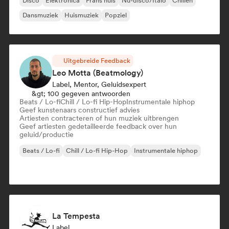
Disco
Elektronica
Frans huis
Nu-disco/Italo
Chillen
Dansmuziek
Huismuziek
Popziel
Uitgebreide Feedback
Leo Motta (Beatmology)
Label, Mentor, Geluidsexpert
&gt; 100 gegeven antwoorden
Beats / Lo-fi
Chill / Lo-fi Hip-Hop
Instrumentale hiphop
Geef kunstenaars constructief advies
Artiesten contracteren of hun muziek uitbrengen
Geef artiesten gedetailleerde feedback over hun
geluid/productie
Beats / Lo-fi
Chill / Lo-fi Hip-Hop
Instrumentale hiphop
La Tempesta
Label