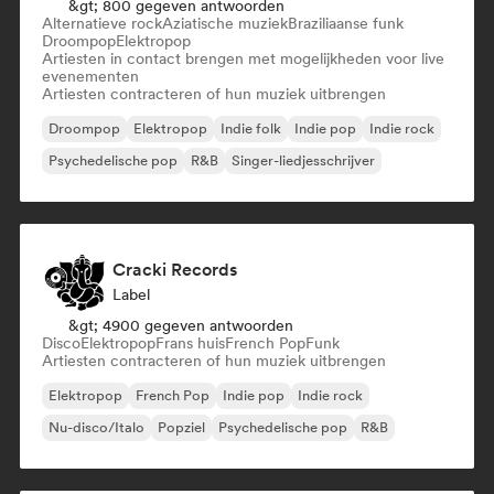
&gt; 800 gegeven antwoorden
Alternatieve rock
Aziatische muziek
Braziliaanse funk
Droompop
Elektropop
Artiesten in contact brengen met mogelijkheden voor live
evenementen
Artiesten contracteren of hun muziek uitbrengen
Droompop
Elektropop
Indie folk
Indie pop
Indie rock
Psychedelische pop
R&B
Singer-liedjesschrijver
Cracki Records
Label
&gt; 4900 gegeven antwoorden
Disco
Elektropop
Frans huis
French Pop
Funk
Artiesten contracteren of hun muziek uitbrengen
Elektropop
French Pop
Indie pop
Indie rock
Nu-disco/Italo
Popziel
Psychedelische pop
R&B