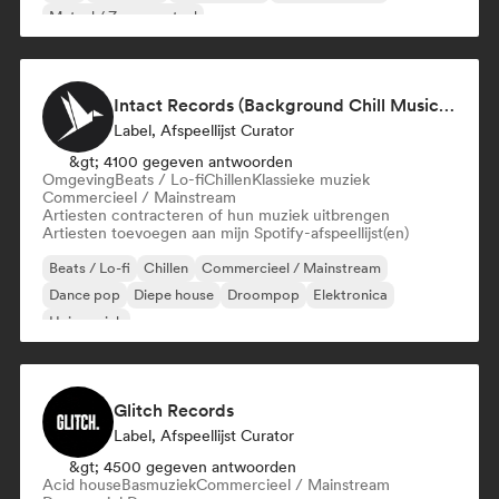
Metaal / Zwaar metaal
Intact Records (Background Chill Music & Good Vibes On The Road)
Label, Afspeellijst Curator
&gt; 4100 gegeven antwoorden
Omgeving
Beats / Lo-fi
Chillen
Klassieke muziek
Commercieel / Mainstream
Artiesten contracteren of hun muziek uitbrengen
Artiesten toevoegen aan mijn Spotify-afspeellijst(en)
Beats / Lo-fi
Chillen
Commercieel / Mainstream
Dance pop
Diepe house
Droompop
Elektronica
Huismuziek
Glitch Records
Label, Afspeellijst Curator
&gt; 4500 gegeven antwoorden
Acid house
Basmuziek
Commercieel / Mainstream