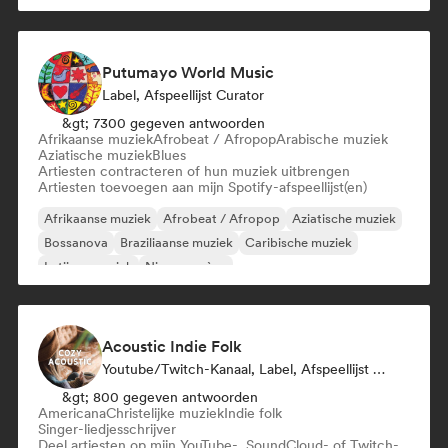
Putumayo World Music
Label, Afspeellijst Curator
&gt; 7300 gegeven antwoorden
Afrikaanse muziek
Afrobeat / Afropop
Arabische muziek
Aziatische muziek
Blues
Artiesten contracteren of hun muziek uitbrengen
Artiesten toevoegen aan mijn Spotify-afspeellijst(en)
Afrikaanse muziek
Afrobeat / Afropop
Aziatische muziek
Bossanova
Braziliaanse muziek
Caribische muziek
Latijnse muziek
Nieuwe scène
Acoustic Indie Folk
Youtube/Twitch-Kanaal, Label, Afspeellijst Curator
&gt; 800 gegeven antwoorden
Americana
Christelijke muziek
Indie folk
Singer-liedjesschrijver
Deel artiesten op mijn YouTube-, SoundCloud- of Twitch-