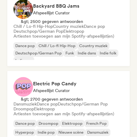
Backyard BBQ Jams
Afspeellijst Curator
&gt; 2500 gegeven antwoorden
Chill / Lo-fi Hip-Hop
Country muziek
Dance pop
Deutschpop/German Pop
Elektropop
Artiesten toevoegen aan mijn Spotify-afspeellijst(en)
Dance pop
Chill / Lo-fi Hip-Hop
Country muziek
Deutschpop/German Pop
Funk
Indie dans
Indie folk
Indie pop
Electric Pop Candy
Afspeellijst Curator
&gt; 2700 gegeven antwoorden
Dansmuziek
Dance pop
Deutschpop/German Pop
Droompop
Elektropop
Artiesten toevoegen aan mijn Spotify-afspeellijst(en)
Dance pop
Droompop
Elektropop
French Pop
Hyperpop
Indie pop
Nieuwe scène
Dansmuziek