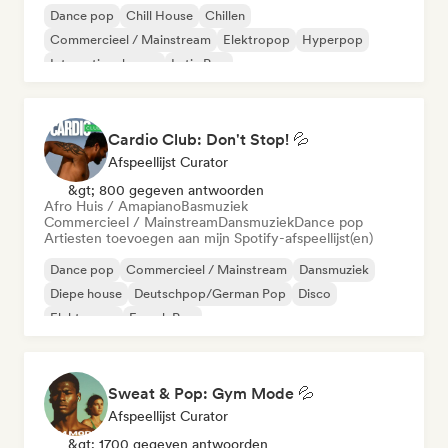
Dance pop
Chill House
Chillen
Commercieel / Mainstream
Elektropop
Hyperpop
Internationale pop
Latin Pop
Cardio Club: Don't Stop! 💦
Afspeellijst Curator
&gt; 800 gegeven antwoorden
Afro Huis / Amapiano
Basmuziek
Commercieel / Mainstream
Dansmuziek
Dance pop
Artiesten toevoegen aan mijn Spotify-afspeellijst(en)
Dance pop
Commercieel / Mainstream
Dansmuziek
Diepe house
Deutschpop/German Pop
Disco
Elektropop
French Pop
Sweat & Pop: Gym Mode 💦
Afspeellijst Curator
&gt; 1700 gegeven antwoorden