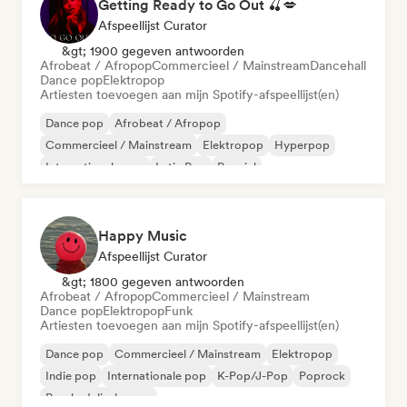
Getting Ready to Go Out 🍒💋
Afspeellijst Curator
&gt; 1900 gegeven antwoorden
Afrobeat / Afropop
Commercieel / Mainstream
Dancehall
Dance pop
Elektropop
Artiesten toevoegen aan mijn Spotify-afspeellijst(en)
Dance pop
Afrobeat / Afropop
Commercieel / Mainstream
Elektropop
Hyperpop
Internationale pop
Latin Pop
Popziel
Happy Music
Afspeellijst Curator
&gt; 1800 gegeven antwoorden
Afrobeat / Afropop
Commercieel / Mainstream
Dance pop
Elektropop
Funk
Artiesten toevoegen aan mijn Spotify-afspeellijst(en)
Dance pop
Commercieel / Mainstream
Elektropop
Indie pop
Internationale pop
K-Pop/J-Pop
Poprock
Psychedelische pop