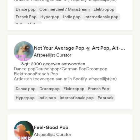
Dance pop
Commercieel / Mainstream
Elektropop
French Pop
Hyperpop
Indie pop
Internationale pop
K-Pop/J-Pop
Not Your Average Pop 🛸 Art Pop, Alt-Pop & Indie Pop
Afspeellijst Curator
&gt; 2000 gegeven antwoorden
Dance pop
Deutschpop/German Pop
Droompop
Elektropop
French Pop
Artiesten toevoegen aan mijn Spotify-afspeellijst(en)
Dance pop
Droompop
Elektropop
French Pop
Hyperpop
Indie pop
Internationale pop
Poprock
Feel-Good Pop
Afspeellijst Curator