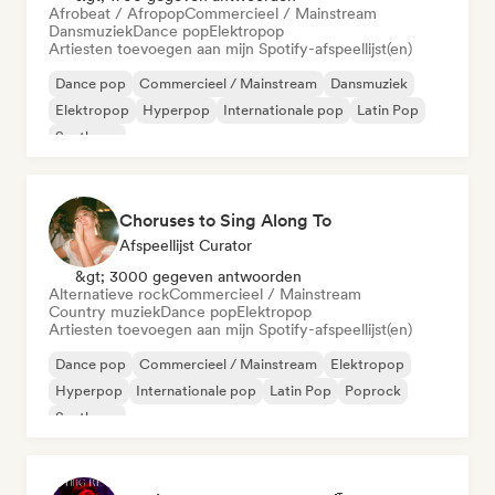
Afrobeat / Afropop
Commercieel / Mainstream
Dansmuziek
Dance pop
Elektropop
Artiesten toevoegen aan mijn Spotify-afspeellijst(en)
Dance pop
Commercieel / Mainstream
Dansmuziek
Elektropop
Hyperpop
Internationale pop
Latin Pop
Synthpop
Choruses to Sing Along To
Afspeellijst Curator
&gt; 3000 gegeven antwoorden
Alternatieve rock
Commercieel / Mainstream
Country muziek
Dance pop
Elektropop
Artiesten toevoegen aan mijn Spotify-afspeellijst(en)
Dance pop
Commercieel / Mainstream
Elektropop
Hyperpop
Internationale pop
Latin Pop
Poprock
Synthpop