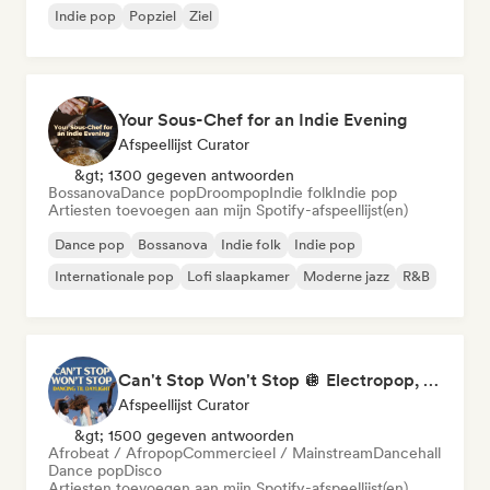
Indie pop
Popziel
Ziel
Your Sous-Chef for an Indie Evening
Afspeellijst Curator
&gt; 1300 gegeven antwoorden
Bossanova
Dance pop
Droompop
Indie folk
Indie pop
Artiesten toevoegen aan mijn Spotify-afspeellijst(en)
Dance pop
Bossanova
Indie folk
Indie pop
Internationale pop
Lofi slaapkamer
Moderne jazz
R&B
Can't Stop Won't Stop 🪩 Electropop, Dance-Pop & Nu Disco
Afspeellijst Curator
&gt; 1500 gegeven antwoorden
Afrobeat / Afropop
Commercieel / Mainstream
Dancehall
Dance pop
Disco
Artiesten toevoegen aan mijn Spotify-afspeellijst(en)