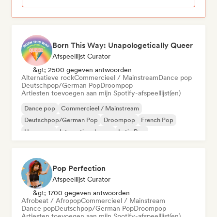
Born This Way: Unapologetically Queer
Afspeellijst Curator
&gt; 2500 gegeven antwoorden
Alternatieve rock
Commercieel / Mainstream
Dance pop
Deutschpop/German Pop
Droompop
Artiesten toevoegen aan mijn Spotify-afspeellijst(en)
Dance pop
Commercieel / Mainstream
Deutschpop/German Pop
Droompop
French Pop
Hyperpop
Internationale pop
Latin Pop
Pop Perfection
Afspeellijst Curator
&gt; 1700 gegeven antwoorden
Afrobeat / Afropop
Commercieel / Mainstream
Dance pop
Deutschpop/German Pop
Droompop
Artiesten toevoegen aan mijn Spotify-afspeellijst(en)