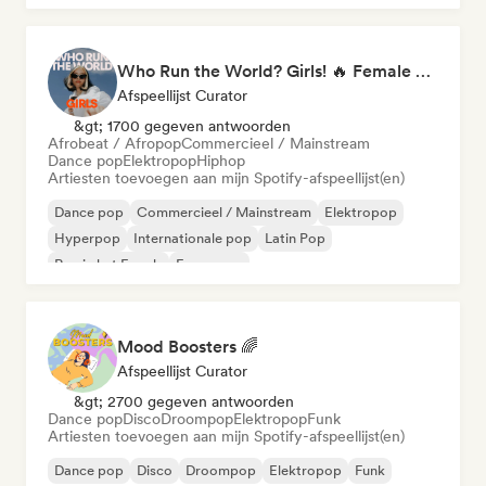
Who Run the World? Girls! 🔥 Female Empowerment Pop & Girl-Power Anthems
Afspeellijst Curator
&gt; 1700 gegeven antwoorden
Afrobeat / Afropop
Commercieel / Mainstream
Dance pop
Elektropop
Hiphop
Artiesten toevoegen aan mijn Spotify-afspeellijst(en)
Dance pop
Commercieel / Mainstream
Elektropop
Hyperpop
Internationale pop
Latin Pop
Rap in het Engels
Franse rap
Mood Boosters 🌈
Afspeellijst Curator
&gt; 2700 gegeven antwoorden
Dance pop
Disco
Droompop
Elektropop
Funk
Artiesten toevoegen aan mijn Spotify-afspeellijst(en)
Dance pop
Disco
Droompop
Elektropop
Funk