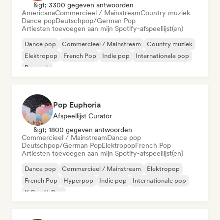
&gt; 3300 gegeven antwoorden
Americana
Commercieel / Mainstream
Country muziek
Dance pop
Deutschpop/German Pop
Artiesten toevoegen aan mijn Spotify-afspeellijst(en)
Dance pop
Commercieel / Mainstream
Country muziek
Elektropop
French Pop
Indie pop
Internationale pop
Poprock
Pop Euphoria
Afspeellijst Curator
&gt; 1800 gegeven antwoorden
Commercieel / Mainstream
Dance pop
Deutschpop/German Pop
Elektropop
French Pop
Artiesten toevoegen aan mijn Spotify-afspeellijst(en)
Dance pop
Commercieel / Mainstream
Elektropop
French Pop
Hyperpop
Indie pop
Internationale pop
K-Pop/J-Pop