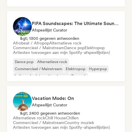
FIFA Soundscapes: The Ultimate Soundtrack ⚽️ Festival Indie, Electropop & Dance Anthems
Afspeellijst Curator
&gt; 1300 gegeven antwoorden
Afrobeat / Afropop
Alternatieve rock
Commercieel / Mainstream
Dance pop
Elektropop
Artiesten toevoegen aan mijn Spotify-afspeellijst(en)
Dance pop
Alternatieve rock
Commercieel / Mainstream
Elektropop
Hyperpop
Indie rock
Internationale pop
Poprock
Vacation Mode: On
Afspeellijst Curator
&gt; 2400 gegeven antwoorden
Alternatieve rock
Chill House
Chillen
Commercieel / Mainstream
Country muziek
Artiesten toevoegen aan mijn Spotify-afspeellijst(en)