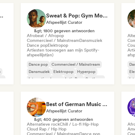
Ready to Go Out 🍒💋
Sweat & Pop: Gym Mode 💦
Afspeellijst Curator
&gt; 1800 gegeven antwoorden
Afrobeat / Afropop
Alt
Commercieel / Mainstream
Dansmuziek
Com
Dance pop
Elektropop
Cou
Artiesten toevoegen aan mijn Spotify-
Art
afspeellijst(en)
afsp
Dance pop
Commercieel / Mainstream
Da
p
Dansmuziek
Elektropop
Hyperpop
El
op
Internationale pop
Latin Pop
Synthpop
Int
Sy
Best of German Music 2026
Afspeellijst Curator
&gt; 400 gegeven antwoorden
Alternatieve rock
Chill / Lo-fi Hip-Hop
Afr
Cloud Rap / Hip Hop
Ame
Commercieel / Mainstream
Dance pop
Cou