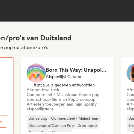
n/pro's van Duitsland
ce pop curatoren/pro's
Born This Way: Unapologetically Queer
Afspeellijst Curator
p
&gt; 2500 gegeven antwoorden
Alternatieve rock
Afr
Commercieel / Mainstream
Dance pop
Com
Deutschpop/German Pop
Droompop
Deu
Artiesten toevoegen aan mijn Spotify-
Art
afspeellijst(en)
afsp
Dance pop
Commercieel / Mainstream
Da
n
Deutschpop/German Pop
Droompop
El
French Pop
Hyperpop
Ind