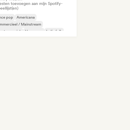
iesten toevoegen aan mijn Spotify-
eellijst(en)
nce pop
Americana
mmercieel / Mainstream
untry muziek
Hyperpop
Indie folk
ie pop
Internationale pop