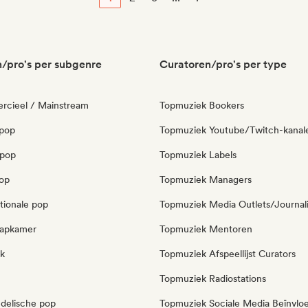
/pro's per subgenre
Curatoren/pro's per type
cieel / Mainstream
Topmuziek Bookers
pop
Topmuziek Youtube/Twitch-kanal
opop
Topmuziek Labels
pop
Topmuziek Managers
tionale pop
Topmuziek Media Outlets/Journal
laapkamer
Topmuziek Mentoren
k
Topmuziek Afspeellijst Curators
Topmuziek Radiostations
delische pop
Topmuziek Sociale Media Beïnvlo