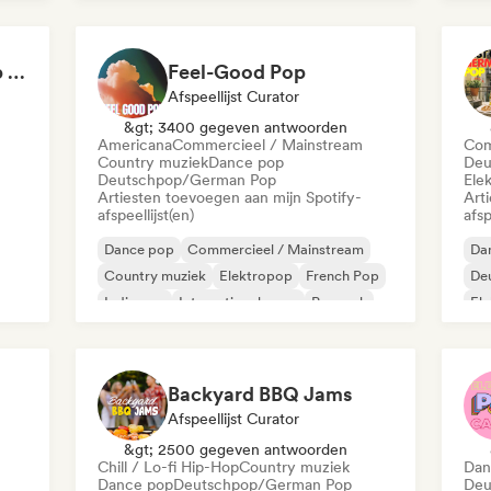
Internationale pop
Latin Pop
K-
Not Your Average Pop 🛸 Art Pop, Alt-Pop & Indie Pop
Feel-Good Pop
Afspeellijst Curator
&gt; 3400 gegeven antwoorden
Americana
Commercieel / Mainstream
Com
Country muziek
Dance pop
Deu
Deutschpop/German Pop
Ele
Artiesten toevoegen aan mijn Spotify-
Art
afspeellijst(en)
afsp
Dance pop
Commercieel / Mainstream
Da
Country muziek
Elektropop
French Pop
De
Indie pop
Internationale pop
Poprock
El
Int
Backyard BBQ Jams
Afspeellijst Curator
&gt; 2500 gegeven antwoorden
Chill / Lo-fi Hip-Hop
Country muziek
Dan
Dance pop
Deutschpop/German Pop
Deu