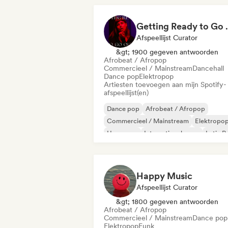
Getting 
Afspeellijst Curator
&gt; 1900 gegeven antwoorden
Afrobeat / Afropop
Commercieel / Mainstream
Dancehall
Dance pop
Elektropop
Artiesten toevoegen aan mijn Spotify-
afspeellijst(en)
Dance pop
Afrobeat / Afropop
Commercieel / Mainstream
Elektropo
Hyperpop
Internationale pop
Latin P
Popziel
Happy Music
Afspeellijst Curator
&gt; 1800 gegeven antwoorden
Afrobeat / Afropop
Commercieel / Mainstream
Dance pop
Elektropop
Funk