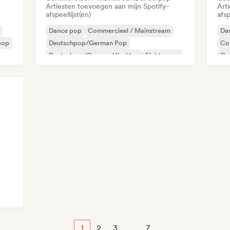
Artiesten toevoegen aan mijn Spotify-
Art
afspeellijst(en)
afsp
Dance pop
Commercieel / Mainstream
Da
pop
Deutschpop/German Pop
Co
Deutschrap/German Hip-Hop
Elektropop
Co
Hiphop
Indie folk
Indie pop
Ind
1
2
3
...
7