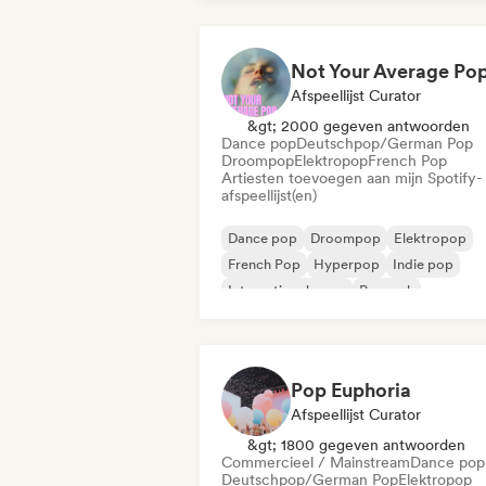
Afspeellijst Curator
&gt; 2000 gegeven antwoorden
Dance pop
Deutschpop/German Pop
Droompop
Elektropop
French Pop
Artiesten toevoegen aan mijn Spotify-
afspeellijst(en)
Dance pop
Droompop
Elektropop
French Pop
Hyperpop
Indie pop
Internationale pop
Poprock
Pop Euphoria
Afspeellijst Curator
&gt; 1800 gegeven antwoorden
Commercieel / Mainstream
Dance pop
Deutschpop/German Pop
Elektropop