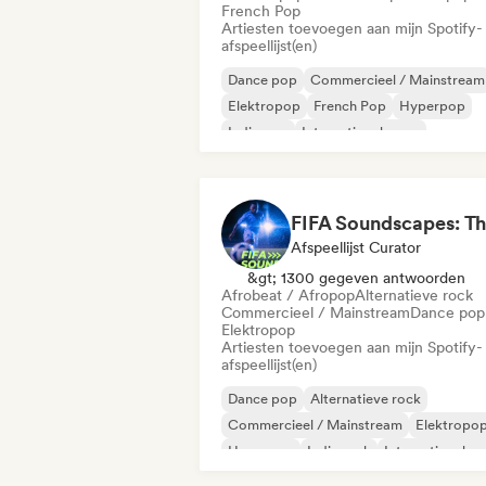
French Pop
Artiesten toevoegen aan mijn Spotify-
afspeellijst(en)
Dance pop
Commercieel / Mainstream
Elektropop
French Pop
Hyperpop
Indie pop
Internationale pop
K-Pop/J-Pop
Afspeellijst Curator
&gt; 1300 gegeven antwoorden
Afrobeat / Afropop
Alternatieve rock
Commercieel / Mainstream
Dance pop
Elektropop
Artiesten toevoegen aan mijn Spotify-
afspeellijst(en)
Dance pop
Alternatieve rock
Commercieel / Mainstream
Elektropo
Hyperpop
Indie rock
Internationale 
Poprock