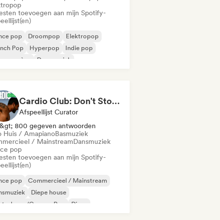
ktropop
iesten toevoegen aan mijn Spotify-
eellijst(en)
nce pop
Droompop
Elektropop
ench Pop
Hyperpop
Indie pop
euwe scène
Dansmuziek
Cardio Club: Don't Stop! 💦
Afspeellijst Curator
&gt; 800 gegeven antwoorden
o Huis / Amapiano
Basmuziek
mercieel / Mainstream
Dansmuziek
ce pop
iesten toevoegen aan mijn Spotify-
eellijst(en)
nce pop
Commercieel / Mainstream
nsmuziek
Diepe house
utschpop/German Pop
Disco
ektropop
French Pop