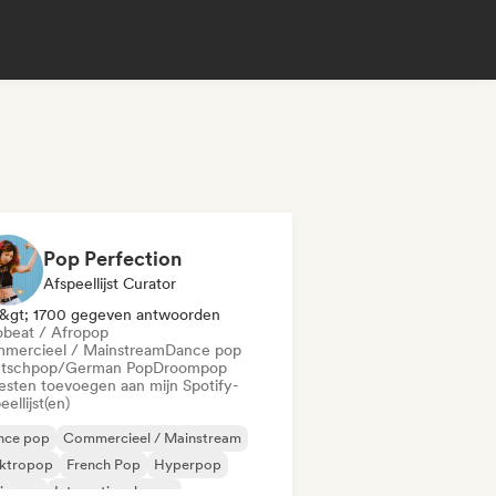
Pop Perfection
Afspeellijst Curator
&gt; 1700 gegeven antwoorden
obeat / Afropop
mercieel / Mainstream
Dance pop
tschpop/German Pop
Droompop
iesten toevoegen aan mijn Spotify-
eellijst(en)
nce pop
Commercieel / Mainstream
ektropop
French Pop
Hyperpop
ie pop
Internationale pop