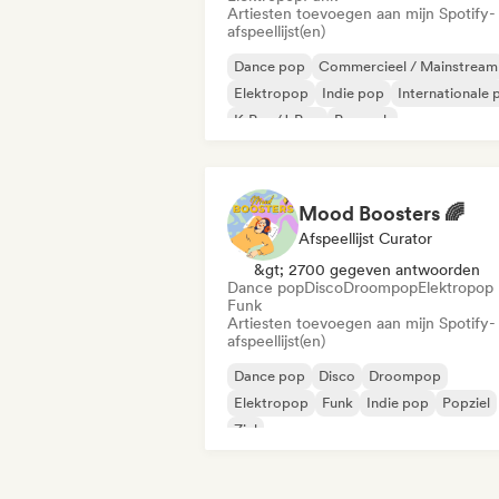
Artiesten toevoegen aan mijn Spotify-
afspeellijst(en)
Dance pop
Commercieel / Mainstream
Elektropop
Indie pop
Internationale 
K-Pop/J-Pop
Poprock
Psychedelische pop
Mood Boosters 🌈
Afspeellijst Curator
&gt; 2700 gegeven antwoorden
Dance pop
Disco
Droompop
Elektropop
Funk
Artiesten toevoegen aan mijn Spotify-
afspeellijst(en)
Dance pop
Disco
Droompop
Elektropop
Funk
Indie pop
Popziel
Ziel