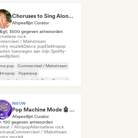
Choruses to Sing Along To
Afspeellijst Curator
&gt; 3000 gegeven antwoorden
ernatieve rock
mercieel / Mainstream
ntry muziek
Dance pop
Elektropop
iesten toevoegen aan mijn Spotify-
eellijst(en)
nce pop
Commercieel / Mainstream
ektropop
Hyperpop
ernationale pop
Latin Pop
Poprock
nthpop
NIEUW
Pop Machine Mode 🤖 AI Music, Indie Pop & Dream Pop
Afspeellijst Curator
< 100 gegeven antwoorden
obeat / Afropop
Alternatieve rock
ricana
Commercieel / Mainstream
ntry muziek