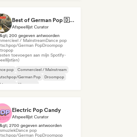
Pop/J-Pop
Best of German Pop 🇩🇪
Afspeellijst Curator
&gt; 200 gegeven antwoorden
mercieel / Mainstream
Dance pop
tschpop/German Pop
Droompop
ktropop
iesten toevoegen aan mijn Spotify-
eellijst(en)
nce pop
Commercieel / Mainstream
utschpop/German Pop
Droompop
ektropop
Hyperpop
ernationale pop
Latin Pop
Electric Pop Candy
Afspeellijst Curator
&gt; 2700 gegeven antwoorden
smuziek
Dance pop
tschpop/German Pop
Droompop