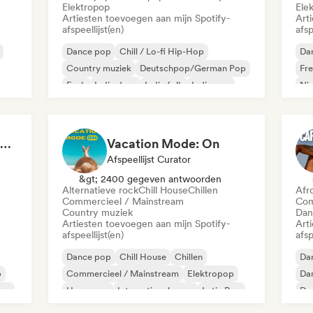
Elektropop
Ele
Artiesten toevoegen aan mijn Spotify-
Art
afspeellijst(en)
afsp
Dance pop
Chill / Lo-fi Hip-Hop
Da
Country muziek
Deutschpop/German Pop
Fr
Funk
Indie dans
Indie folk
Indie pop
Ni
FIFA Soundscapes: The Ultimate Soundtrack ⚽️ Festival Indie, Electropop & Dance Anthems
Vacation Mode: On
Afspeellijst Curator
&gt; 2400 gegeven antwoorden
Alternatieve rock
Chill House
Chillen
Afr
Commercieel / Mainstream
Com
Country muziek
Dan
Artiesten toevoegen aan mijn Spotify-
Art
afspeellijst(en)
afsp
Dance pop
Chill House
Chillen
Da
p
Commercieel / Mainstream
Elektropop
Da
pop
Hyperpop
Internationale pop
Latin Pop
De
El