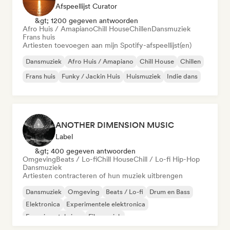
Afspeellijst Curator
&gt; 1200 gegeven antwoorden
Afro Huis / Amapiano
Chill House
Chillen
Dansmuziek
Frans huis
Artiesten toevoegen aan mijn Spotify-afspeellijst(en)
Dansmuziek
Afro Huis / Amapiano
Chill House
Chillen
Frans huis
Funky / Jackin Huis
Huismuziek
Indie dans
ANOTHER DIMENSION MUSIC
Label
&gt; 400 gegeven antwoorden
Omgeving
Beats / Lo-fi
Chill House
Chill / Lo-fi Hip-Hop
Dansmuziek
Artiesten contracteren of hun muziek uitbrengen
Dansmuziek
Omgeving
Beats / Lo-fi
Drum en Bass
Elektronica
Experimentele elektronica
Experimentele jazz
Filmmuziek