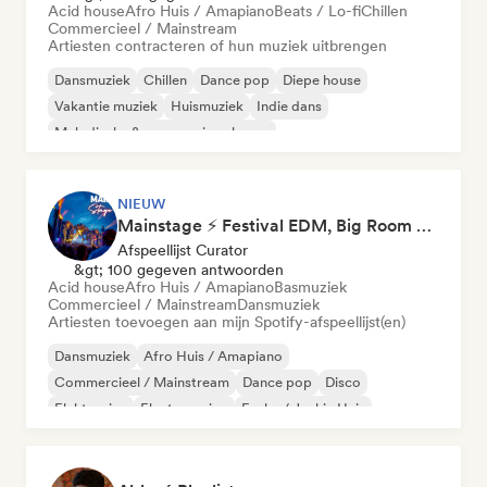
Acid house
Afro Huis / Amapiano
Beats / Lo-fi
Chillen
Commercieel / Mainstream
Artiesten contracteren of hun muziek uitbrengen
Dansmuziek
Chillen
Dance pop
Diepe house
Vakantie muziek
Huismuziek
Indie dans
Melodische & progressieve house
NIEUW
Mainstage ⚡ Festival EDM, Big Room & House Anthems
Afspeellijst Curator
&gt; 100 gegeven antwoorden
Acid house
Afro Huis / Amapiano
Basmuziek
Commercieel / Mainstream
Dansmuziek
Artiesten toevoegen aan mijn Spotify-afspeellijst(en)
Dansmuziek
Afro Huis / Amapiano
Commercieel / Mainstream
Dance pop
Disco
Elektronica
Electro swing
Funky / Jackin Huis