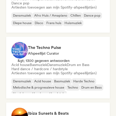
Dance pop
Artiesten toevoegen aan mijn Spotify-afspeellijst(en)
Dansmuziek
Afro Huis / Amapiano
Chillen
Dance pop
Diepe house
Disco
Frans huis
Huismuziek
The Techno Pulse
Afspeellijst Curator
&gt; 1300 gegeven antwoorden
Acid house
Basmuziek
Dansmuziek
Drum en Bass
Hard dance / hardcore / hardstyle
Artiesten toevoegen aan mijn Spotify-afspeellijst(en)
Dansmuziek
Acid house
Basmuziek
Harde Techno
Melodische & progressieve house
Techno
Drum en Bass
Hard dance / hardcore / hardstyle
Ibiza Sunsets & Beats