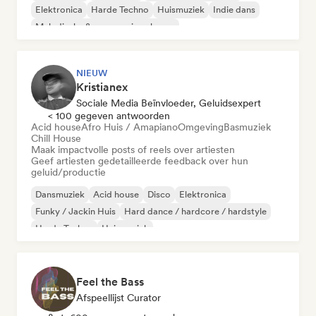
Elektronica
Harde Techno
Huismuziek
Indie dans
Melodische & progressieve house
NIEUW
Kristianex
Sociale Media Beïnvloeder, Geluidsexpert
< 100 gegeven antwoorden
Acid house
Afro Huis / Amapiano
Omgeving
Basmuziek
Chill House
Maak impactvolle posts of reels over artiesten
Geef artiesten gedetailleerde feedback over hun
geluid/productie
Dansmuziek
Acid house
Disco
Elektronica
Funky / Jackin Huis
Hard dance / hardcore / hardstyle
Harde Techno
Huismuziek
Feel the Bass
Afspeellijst Curator