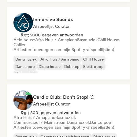
Inmersive Sounds
Afspeellijst Curator
&gt; 9300 gegeven antwoorden
Acid house
Afro Huis / Amapiano
Basmuziek
Chill House
Chillen
Artiesten toevoegen aan mijn Spotify-afspeellijst(en)
Dansmuziek
Afro Huis / Amapiano
Chill House
Dance pop
Diepe house
Dubstep
Elektropop
Huismuziek
Cardio Club: Don't Stop! 💦
Afspeellijst Curator
&gt; 800 gegeven antwoorden
Afro Huis / Amapiano
Basmuziek
Commercieel / Mainstream
Dansmuziek
Dance pop
Artiesten toevoegen aan mijn Spotify-afspeellijst(en)
Dansmuziek
Commercieel / Mainstream
Diepe house