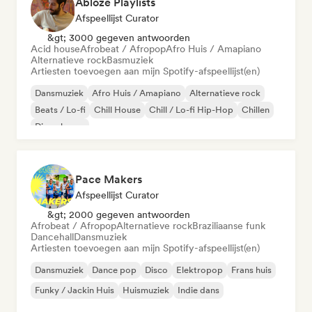
Ablozé Playlists
Afspeellijst Curator
&gt; 3000 gegeven antwoorden
Acid house
Afrobeat / Afropop
Afro Huis / Amapiano
Alternatieve rock
Basmuziek
Artiesten toevoegen aan mijn Spotify-afspeellijst(en)
Dansmuziek
Afro Huis / Amapiano
Alternatieve rock
Beats / Lo-fi
Chill House
Chill / Lo-fi Hip-Hop
Chillen
Diepe house
Pace Makers
Afspeellijst Curator
&gt; 2000 gegeven antwoorden
Afrobeat / Afropop
Alternatieve rock
Braziliaanse funk
Dancehall
Dansmuziek
Artiesten toevoegen aan mijn Spotify-afspeellijst(en)
Dansmuziek
Dance pop
Disco
Elektropop
Frans huis
Funky / Jackin Huis
Huismuziek
Indie dans