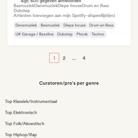
&gt; 600 gegeven antwoorden
Basmuziek
Dansmuziek
Diepe house
Drum en Bass
Dubstep
Artiesten toevoegen aan mijn Spotify-afspeellijst(en)
Dansmuziek
Basmuziek
Diepe house
Drum en Bass
UK Garage / Bassline
Dubstep
Phonk
Techno
1
2
...
4
Curatoren/pro's per genre
Top Klassiek/Instrumentaal
Top Elektronisch
Top Folk/Akoestisch
Top Hiphop/Rap