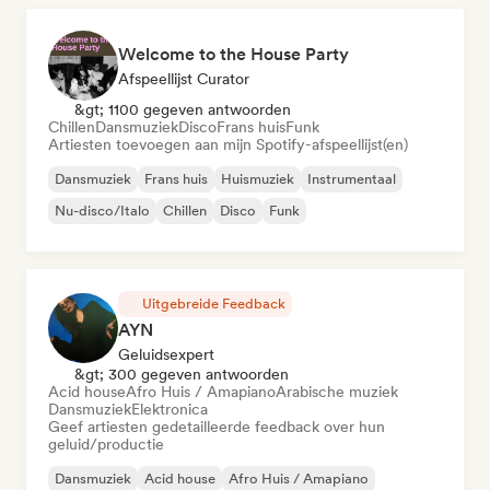
Welcome to the House Party
Afspeellijst Curator
&gt; 1100 gegeven antwoorden
Chillen
Dansmuziek
Disco
Frans huis
Funk
Artiesten toevoegen aan mijn Spotify-afspeellijst(en)
Dansmuziek
Frans huis
Huismuziek
Instrumentaal
Nu-disco/Italo
Chillen
Disco
Funk
Uitgebreide Feedback
AYN
Geluidsexpert
&gt; 300 gegeven antwoorden
Acid house
Afro Huis / Amapiano
Arabische muziek
Dansmuziek
Elektronica
Geef artiesten gedetailleerde feedback over hun
geluid/productie
Dansmuziek
Acid house
Afro Huis / Amapiano