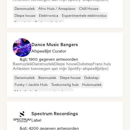
Dansmuziek
Afro Huis / Amapiano
Chill House
Diepe house
Elektronica
Experimentele elektronica
Frans huis
Toekomstig huis
Dance Music Bangers
Afspeellijst Curator
&gt; 1900 gegeven antwoorden
Basmuziek
Dansmuziek
Diepe house
Dubstep
Frans huis
Artiesten toevoegen aan mijn Spotify-afspeellijst(en)
Dansmuziek
Basmuziek
Diepe house
Dubstep
Funky / Jackin Huis
Toekomstig huis
Huismuziek
Melodische & progressieve house
Spectrum Recordings
Label
&gt; 4200 gegeven antwoorden