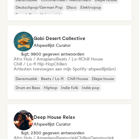
Deutschpop/German Pop
Disco
Elektropop
French Pop
Huismuziek
Gobi Desert Collective
Afspeellijst Curator
&gt; 9800 gegeven antwoorden
Afro Huis / Amapiano
Beats / Lo-fi
Chill House
Chill / Lo-fi Hip-Hop
Chillen
Artiesten toevoegen aan mijn Spotify-afspeellijst(en)
Dansmuziek
Beats / Lo-fi
Chill House
Diepe house
Drum en Bass
Hiphop
Indie folk
Indie pop
Deep House Relax
Afspeellijst Curator
&gt; 2300 gegeven antwoorden
Afro Huis / Amapiano
Basmuziek
Chillen
Dansmuziek