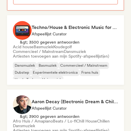
Techno/House & Electronic Music for Svea Playlists
Afspeellijst Curator
&gt; 3500 gegeven antwoorden
Acid house
Basmuziek
Koudegolf
Commercieel / Mainstream
Dansmuziek
Artiesten toevoegen aan mijn Spotify-afspeellijst(en)
Dansmuziek
Basmuziek
Commercieel / Mainstream
Dubstep
Experimentele elektronica
Frans huis
Harde Techno
Huismuziek
Aaron Decay (Electronic Dream & Chill Electronic Dream playlists)
Afspeellijst Curator
&gt; 3900 gegeven antwoorden
Afro Huis / Amapiano
Beats / Lo-fi
Chill House
Chillen
Dansmuziek
Artiesten toevoegen aan mijn Spotify-afspeellijst(en)