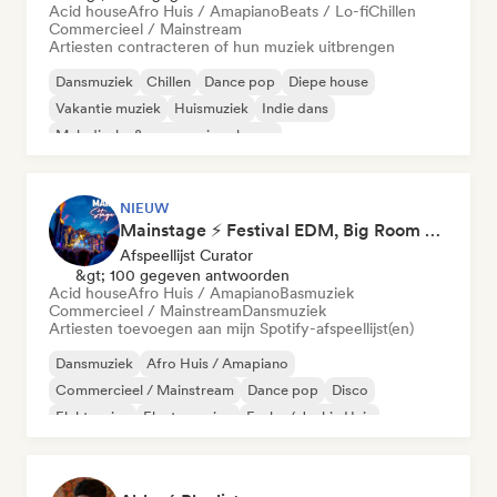
Acid house
Afro Huis / Amapiano
Beats / Lo-fi
Chillen
Commercieel / Mainstream
Artiesten contracteren of hun muziek uitbrengen
Dansmuziek
Chillen
Dance pop
Diepe house
Vakantie muziek
Huismuziek
Indie dans
Melodische & progressieve house
NIEUW
Mainstage ⚡ Festival EDM, Big Room & House Anthems
Afspeellijst Curator
&gt; 100 gegeven antwoorden
Acid house
Afro Huis / Amapiano
Basmuziek
Commercieel / Mainstream
Dansmuziek
Artiesten toevoegen aan mijn Spotify-afspeellijst(en)
Dansmuziek
Afro Huis / Amapiano
Commercieel / Mainstream
Dance pop
Disco
Elektronica
Electro swing
Funky / Jackin Huis