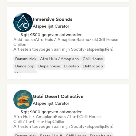
Inmersive Sounds
Afspeellijst Curator
&gt; 9300 gegeven antwoorden
Acid house
Afro Huis / Amapiano
Basmuziek
Chill House
Chillen
Artiesten toevoegen aan mijn Spotify-afspeellijst(en)
Dansmuziek
Afro Huis / Amapiano
Chill House
Dance pop
Diepe house
Dubstep
Elektropop
Huismuziek
Gobi Desert Collective
Afspeellijst Curator
&gt; 9800 gegeven antwoorden
Afro Huis / Amapiano
Beats / Lo-fi
Chill House
Chill / Lo-fi Hip-Hop
Chillen
Artiesten toevoegen aan mijn Spotify-afspeellijst(en)
Dansmuziek
Beats / Lo-fi
Chill House
Diepe house