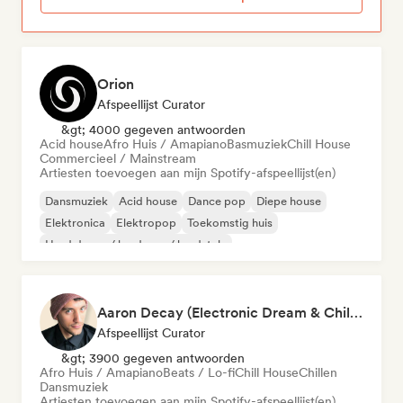
Orion
Afspeellijst Curator
&gt; 4000 gegeven antwoorden
Acid house
Afro Huis / Amapiano
Basmuziek
Chill House
Commercieel / Mainstream
Artiesten toevoegen aan mijn Spotify-afspeellijst(en)
Dansmuziek
Acid house
Dance pop
Diepe house
Elektronica
Elektropop
Toekomstig huis
Hard dance / hardcore / hardstyle
Aaron Decay (Electronic Dream & Chill Electronic Dream playlists)
Afspeellijst Curator
&gt; 3900 gegeven antwoorden
Afro Huis / Amapiano
Beats / Lo-fi
Chill House
Chillen
Dansmuziek
Artiesten toevoegen aan mijn Spotify-afspeellijst(en)