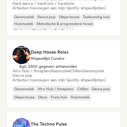
Hard dance / hardcore / hardstyle
Artiesten toevoegen aan mijn Spotify-afspeellijst(en)
Dansmuziek
Dance pop
Diepe house
Toekomstig huis
Huismuziek
Melodische & progressieve house
Nederpop/Dutch Pop
Psy-Trance
Deep House Relax
Afspeellijst Curator
&gt; 2300 gegeven antwoorden
Afro Huis / Amapiano
Basmuziek
Chillen
Dansmuziek
Dance pop
Artiesten toevoegen aan mijn Spotify-afspeellijst(en)
Dansmuziek
Afro Huis / Amapiano
Chillen
Dance pop
Diepe house
Disco
Frans huis
Huismuziek
The Techno Pulse