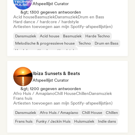
Afspeellijst Curator
&gt; 1300 gegeven antwoorden
Acid house
Basmuziek
Dansmuziek
Drum en Bass
Hard dance / hardcore / hardstyle
Artiesten toevoegen aan mijn Spotify-afspeellijst(en)
Dansmuziek
Acid house
Basmuziek
Harde Techno
Melodische & progressieve house
Techno
Drum en Bass
Hard dance / hardcore / hardstyle
Ibiza Sunsets & Beats
Afspeellijst Curator
&gt; 1200 gegeven antwoorden
Afro Huis / Amapiano
Chill House
Chillen
Dansmuziek
Frans huis
Artiesten toevoegen aan mijn Spotify-afspeellijst(en)
Dansmuziek
Afro Huis / Amapiano
Chill House
Chillen
Frans huis
Funky / Jackin Huis
Huismuziek
Indie dans