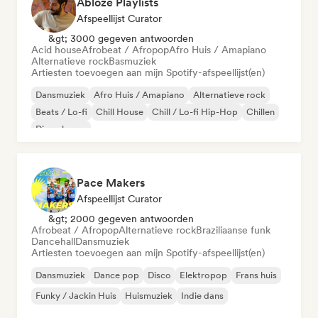
Ablozé Playlists
Afspeellijst Curator
&gt; 3000 gegeven antwoorden
Acid house
Afrobeat / Afropop
Afro Huis / Amapiano
Alternatieve rock
Basmuziek
Artiesten toevoegen aan mijn Spotify-afspeellijst(en)
Dansmuziek
Afro Huis / Amapiano
Alternatieve rock
Beats / Lo-fi
Chill House
Chill / Lo-fi Hip-Hop
Chillen
Diepe house
Pace Makers
Afspeellijst Curator
&gt; 2000 gegeven antwoorden
Afrobeat / Afropop
Alternatieve rock
Braziliaanse funk
Dancehall
Dansmuziek
Artiesten toevoegen aan mijn Spotify-afspeellijst(en)
Dansmuziek
Dance pop
Disco
Elektropop
Frans huis
Funky / Jackin Huis
Huismuziek
Indie dans