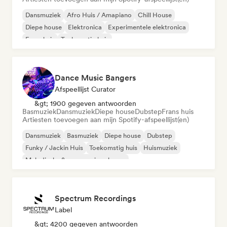
Dansmuziek
Afro Huis / Amapiano
Chill House
Diepe house
Elektronica
Experimentele elektronica
Frans huis
Toekomstig huis
Dance Music Bangers
Afspeellijst Curator
&gt; 1900 gegeven antwoorden
Basmuziek
Dansmuziek
Diepe house
Dubstep
Frans huis
Artiesten toevoegen aan mijn Spotify-afspeellijst(en)
Dansmuziek
Basmuziek
Diepe house
Dubstep
Funky / Jackin Huis
Toekomstig huis
Huismuziek
Melodische & progressieve house
Spectrum Recordings
Label
&gt; 4200 gegeven antwoorden