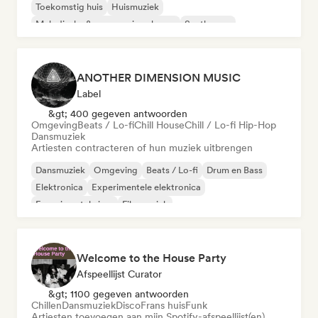
Toekomstig huis
Huismuziek
Melodische & progressieve house
Synthwave
ANOTHER DIMENSION MUSIC
Label
&gt; 400 gegeven antwoorden
Omgeving
Beats / Lo-fi
Chill House
Chill / Lo-fi Hip-Hop
Dansmuziek
Artiesten contracteren of hun muziek uitbrengen
Dansmuziek
Omgeving
Beats / Lo-fi
Drum en Bass
Elektronica
Experimentele elektronica
Experimentele jazz
Filmmuziek
Welcome to the House Party
Afspeellijst Curator
&gt; 1100 gegeven antwoorden
Chillen
Dansmuziek
Disco
Frans huis
Funk
Artiesten toevoegen aan mijn Spotify-afspeellijst(en)