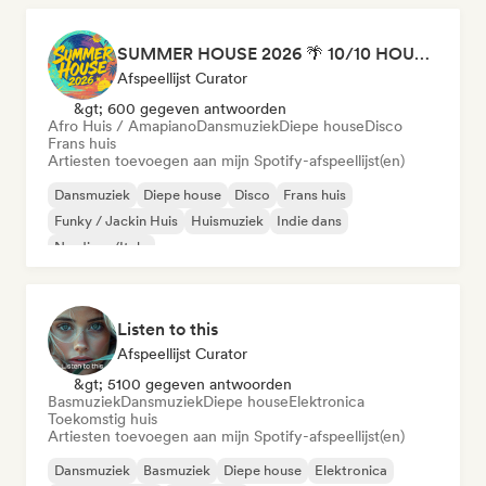
SUMMER HOUSE 2026 🌴 10/10 HOUSE BANGERS
Afspeellijst Curator
&gt; 600 gegeven antwoorden
Afro Huis / Amapiano
Dansmuziek
Diepe house
Disco
Frans huis
Artiesten toevoegen aan mijn Spotify-afspeellijst(en)
Dansmuziek
Diepe house
Disco
Frans huis
Funky / Jackin Huis
Huismuziek
Indie dans
Nu-disco/Italo
Listen to this
Afspeellijst Curator
&gt; 5100 gegeven antwoorden
Basmuziek
Dansmuziek
Diepe house
Elektronica
Toekomstig huis
Artiesten toevoegen aan mijn Spotify-afspeellijst(en)
Dansmuziek
Basmuziek
Diepe house
Elektronica