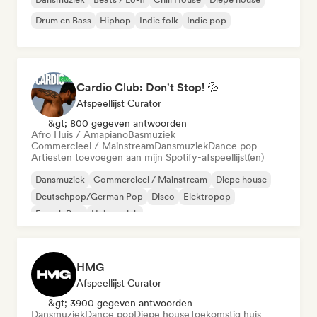
Drum en Bass
Hiphop
Indie folk
Indie pop
Cardio Club: Don't Stop! 💦
Afspeellijst Curator
&gt; 800 gegeven antwoorden
Afro Huis / Amapiano
Basmuziek
Commercieel / Mainstream
Dansmuziek
Dance pop
Artiesten toevoegen aan mijn Spotify-afspeellijst(en)
Dansmuziek
Commercieel / Mainstream
Diepe house
Deutschpop/German Pop
Disco
Elektropop
French Pop
Huismuziek
HMG
Afspeellijst Curator
&gt; 3900 gegeven antwoorden
Dansmuziek
Dance pop
Diepe house
Toekomstig huis