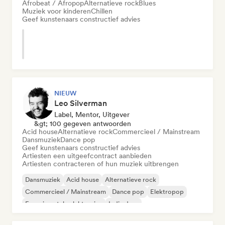
Afrobeat / Afropop
Alternatieve rock
Blues
Muziek voor kinderen
Chillen
Geef kunstenaars constructief advies
NIEUW
Leo Silverman
Label, Mentor, Uitgever
&gt; 100 gegeven antwoorden
Acid house
Alternatieve rock
Commercieel / Mainstream
Dansmuziek
Dance pop
Geef kunstenaars constructief advies
Artiesten een uitgeefcontract aanbieden
Artiesten contracteren of hun muziek uitbrengen
Dansmuziek
Acid house
Alternatieve rock
Commercieel / Mainstream
Dance pop
Elektropop
Experimentele elektronica
Indie dans