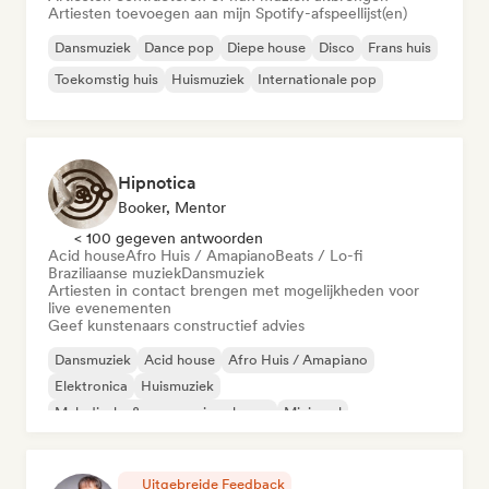
Artiesten toevoegen aan mijn Spotify-afspeellijst(en)
Dansmuziek
Dance pop
Diepe house
Disco
Frans huis
Toekomstig huis
Huismuziek
Internationale pop
Hipnotica
Booker, Mentor
< 100 gegeven antwoorden
Acid house
Afro Huis / Amapiano
Beats / Lo-fi
Braziliaanse muziek
Dansmuziek
Artiesten in contact brengen met mogelijkheden voor
live evenementen
Geef kunstenaars constructief advies
Dansmuziek
Acid house
Afro Huis / Amapiano
Elektronica
Huismuziek
Melodische & progressieve house
Minimaal
Nu-disco/Italo
Uitgebreide Feedback