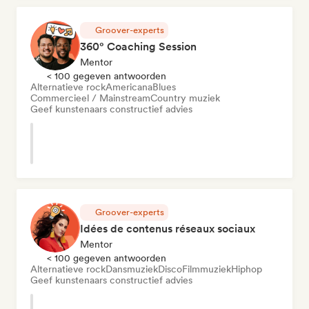
Groover-experts
360° Coaching Session
Mentor
< 100 gegeven antwoorden
Alternatieve rock
Americana
Blues
Commercieel / Mainstream
Country muziek
Geef kunstenaars constructief advies
Groover-experts
Idées de contenus réseaux sociaux
Mentor
< 100 gegeven antwoorden
Alternatieve rock
Dansmuziek
Disco
Filmmuziek
Hiphop
Geef kunstenaars constructief advies