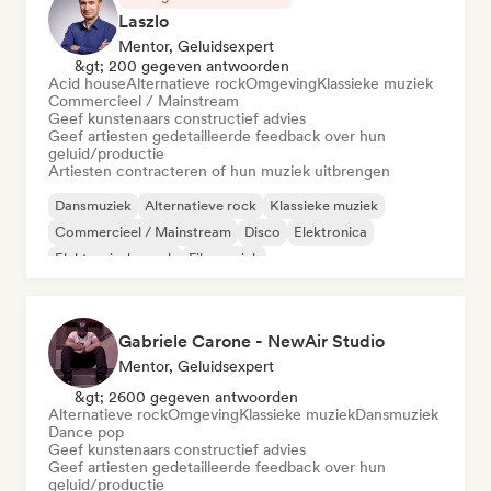
Laszlo
Mentor, Geluidsexpert
&gt; 200 gegeven antwoorden
Acid house
Alternatieve rock
Omgeving
Klassieke muziek
Commercieel / Mainstream
Geef kunstenaars constructief advies
Geef artiesten gedetailleerde feedback over hun
geluid/productie
Artiesten contracteren of hun muziek uitbrengen
Dansmuziek
Alternatieve rock
Klassieke muziek
Commercieel / Mainstream
Disco
Elektronica
Elektronische rock
Filmmuziek
Gabriele Carone - NewAir Studio
Mentor, Geluidsexpert
&gt; 2600 gegeven antwoorden
Alternatieve rock
Omgeving
Klassieke muziek
Dansmuziek
Dance pop
Geef kunstenaars constructief advies
Geef artiesten gedetailleerde feedback over hun
geluid/productie