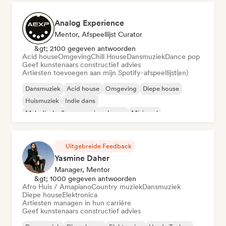
Analog Experience
Mentor, Afspeellijst Curator
&gt; 2100 gegeven antwoorden
Acid house
Omgeving
Chill House
Dansmuziek
Dance pop
Geef kunstenaars constructief advies
Artiesten toevoegen aan mijn Spotify-afspeellijst(en)
Dansmuziek
Acid house
Omgeving
Diepe house
Huismuziek
Indie dans
Melodische & progressieve house
Minimaal
Uitgebreide Feedback
Yasmine Daher
Manager, Mentor
&gt; 1000 gegeven antwoorden
Afro Huis / Amapiano
Country muziek
Dansmuziek
Diepe house
Elektronica
Artiesten managen in hun carrière
Geef kunstenaars constructief advies