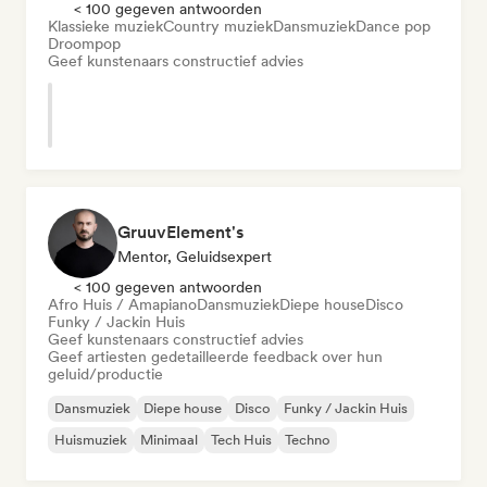
< 100 gegeven antwoorden
Klassieke muziek
Country muziek
Dansmuziek
Dance pop
Droompop
Geef kunstenaars constructief advies
GruuvElement's
Mentor, Geluidsexpert
< 100 gegeven antwoorden
Afro Huis / Amapiano
Dansmuziek
Diepe house
Disco
Funky / Jackin Huis
Geef kunstenaars constructief advies
Geef artiesten gedetailleerde feedback over hun
geluid/productie
Dansmuziek
Diepe house
Disco
Funky / Jackin Huis
Huismuziek
Minimaal
Tech Huis
Techno