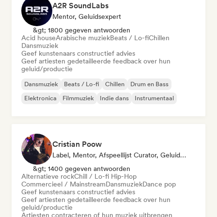
A2R SoundLabs
Mentor, Geluidsexpert
&gt; 1800 gegeven antwoorden
Acid house
Arabische muziek
Beats / Lo-fi
Chillen
Dansmuziek
Geef kunstenaars constructief advies
Geef artiesten gedetailleerde feedback over hun
geluid/productie
Dansmuziek
Beats / Lo-fi
Chillen
Drum en Bass
Elektronica
Filmmuziek
Indie dans
Instrumentaal
Cristian Poow
Label, Mentor, Afspeellijst Curator, Geluidsexpert
&gt; 1400 gegeven antwoorden
Alternatieve rock
Chill / Lo-fi Hip-Hop
Commercieel / Mainstream
Dansmuziek
Dance pop
Geef kunstenaars constructief advies
Geef artiesten gedetailleerde feedback over hun
geluid/productie
Artiesten contracteren of hun muziek uitbrengen