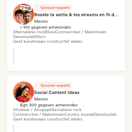
Groover-experts
Booste ta sortie & tes streams en 1h de Coaching
Mentor
< 100 gegeven antwoorden
Alternatieve rock
Blues
Commercieel / Mainstream
Dansmuziek
Disco
Geef kunstenaars constructief advies
Groover-experts
Social Content Ideas
Mentor
&gt; 300 gegeven antwoorden
Afrobeat / Afropop
Alternatieve rock
Commercieel / Mainstream
Country muziek
Dansmuziek
Geef kunstenaars constructief advies