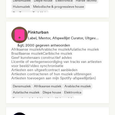
Dansmuziek
Diepe house
Elektronica
Harde Techno
Huismuziek
Melodische & progressieve house
Psy-Trance
Tech Huis
Pinkturban
Label, Mentor, Afspeellijst Curator, Uitgever, Sync Supervisor
&gt; 2000 gegeven antwoorden
Afrikaanse muziek
Arabische muziek
Aziatische muziek
Braziliaanse muziek
Caribische muziek
Geef kunstenaars constructief advies
Licentie of vertegenwoordiging van tracks van artiesten
voor beeld/video synchronisatie
Artiesten een uitgeefcontract aanbieden
Artiesten contracteren of hun muziek uitbrengen
Artiesten toevoegen aan mijn Spotify-afspeellijst(en)
Dansmuziek
Afrikaanse muziek
Arabische muziek
Aziatische muziek
Diepe house
Elektronica
Experimentele elektronica
Huismuziek