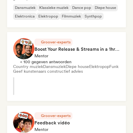
Dansmuziek
Klassieke muziek
Dance pop
Diepe house
Elektronica
Elektropop
Filmmuziek
Synthpop
Groover-experts
Boost Your Release & Streams in a 1hr Coaching Session
Mentor
< 100 gegeven antwoorden
Country muziek
Dansmuziek
Diepe house
Elektropop
Funk
Geef kunstenaars constructief advies
Groover-experts
Feedback vidéo
Mentor