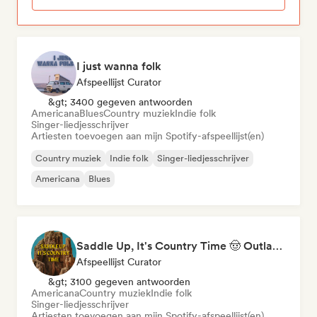
I just wanna folk
Afspeellijst Curator
&gt; 3400 gegeven antwoorden
Americana
Blues
Country muziek
Indie folk
Singer-liedjesschrijver
Artiesten toevoegen aan mijn Spotify-afspeellijst(en)
Country muziek
Indie folk
Singer-liedjesschrijver
Americana
Blues
Saddle Up, It's Country Time 🤠 Outlaw Country, Americana & Country Rock
Afspeellijst Curator
&gt; 3100 gegeven antwoorden
Americana
Country muziek
Indie folk
Singer-liedjesschrijver
Artiesten toevoegen aan mijn Spotify-afspeellijst(en)