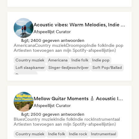
Acoustic vibes: Warm Melodies, Indie Folk & Singer-Songwriter 🏞️
Afspeellijst Curator
&gt; 2400 gegeven antwoorden
Americana
Country muziek
Droompop
Indie folk
Indie pop
Artiesten toevoegen aan mijn Spotify-afspeellijst(en)
Country muziek
Americana
Indie folk
Indie pop
Lofi slaapkamer
Singer-liedjesschrijver
Soft Pop/Ballad
Droompop
Mellow Guitar Moments 🎸 Acoustic Indie Folk & Singer-Songwriter
Afspeellijst Curator
&gt; 2500 gegeven antwoorden
Blues
Country muziek
Indie folk
Indie rock
Instrumentaal
Artiesten toevoegen aan mijn Spotify-afspeellijst(en)
Country muziek
Indie folk
Indie rock
Instrumentaal