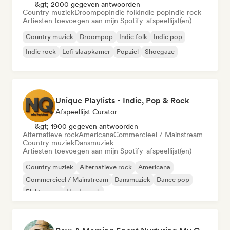
&gt; 2000 gegeven antwoorden
Country muziek
Droompop
Indie folk
Indie pop
Indie rock
Artiesten toevoegen aan mijn Spotify-afspeellijst(en)
Country muziek
Droompop
Indie folk
Indie pop
Indie rock
Lofi slaapkamer
Popziel
Shoegaze
Unique Playlists - Indie, Pop & Rock
Afspeellijst Curator
&gt; 1900 gegeven antwoorden
Alternatieve rock
Americana
Commercieel / Mainstream
Country muziek
Dansmuziek
Artiesten toevoegen aan mijn Spotify-afspeellijst(en)
Country muziek
Alternatieve rock
Americana
Commercieel / Mainstream
Dansmuziek
Dance pop
Elektropop
Harde rock