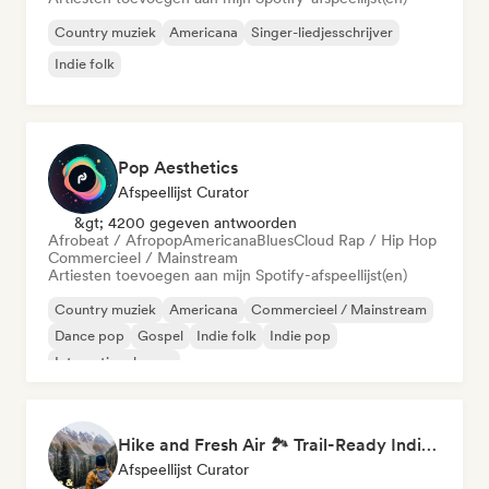
Country muziek
Americana
Singer-liedjesschrijver
Indie folk
Pop Aesthetics
Afspeellijst Curator
&gt; 4200 gegeven antwoorden
Afrobeat / Afropop
Americana
Blues
Cloud Rap / Hip Hop
Commercieel / Mainstream
Artiesten toevoegen aan mijn Spotify-afspeellijst(en)
Country muziek
Americana
Commercieel / Mainstream
Dance pop
Gospel
Indie folk
Indie pop
Internationale pop
Hike and Fresh Air 🏞️ Trail-Ready Indie Folk & Acoustic
Afspeellijst Curator