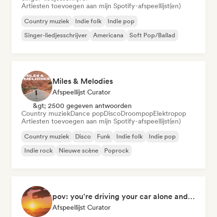
Artiesten toevoegen aan mijn Spotify-afspeellijst(en)
Country muziek
Indie folk
Indie pop
Singer-liedjesschrijver
Americana
Soft Pop/Ballad
Miles & Melodies
Afspeellijst Curator
&gt; 2500 gegeven antwoorden
Country muziek
Dance pop
Disco
Droompop
Elektropop
Artiesten toevoegen aan mijn Spotify-afspeellijst(en)
Country muziek
Disco
Funk
Indie folk
Indie pop
Indie rock
Nieuwe scène
Poprock
pov: you're driving your car alone and it's golden hour
Afspeellijst Curator