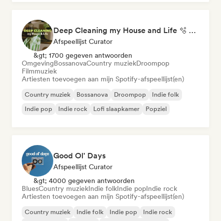
Deep Cleaning my House and Life 🫧 Bedroom Pop & Indie Pop
Afspeellijst Curator
&gt; 1700 gegeven antwoorden
Omgeving
Bossanova
Country muziek
Droompop
Filmmuziek
Artiesten toevoegen aan mijn Spotify-afspeellijst(en)
Country muziek
Bossanova
Droompop
Indie folk
Indie pop
Indie rock
Lofi slaapkamer
Popziel
Good Ol' Days
Afspeellijst Curator
&gt; 4000 gegeven antwoorden
Blues
Country muziek
Indie folk
Indie pop
Indie rock
Artiesten toevoegen aan mijn Spotify-afspeellijst(en)
Country muziek
Indie folk
Indie pop
Indie rock