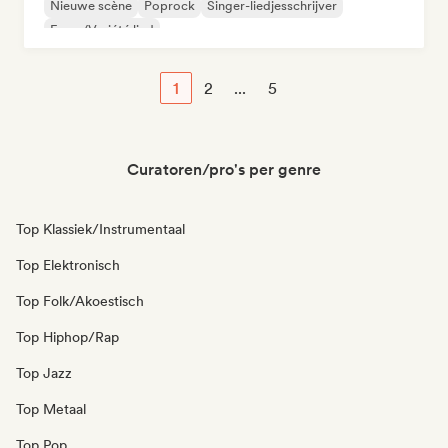
Nieuwe scène
Poprock
Singer-liedjesschrijver
Frans/Variété lied
1
2
...
5
Curatoren/pro's per genre
Top Klassiek/Instrumentaal
Top Elektronisch
Top Folk/Akoestisch
Top Hiphop/Rap
Top Jazz
Top Metaal
Top Pop