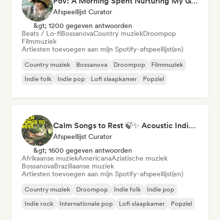
Pov: A Morning Spent Nurturing My Garden
Afspeellijst Curator
&gt; 1200 gegeven antwoorden
Beats / Lo-fi
Bossanova
Country muziek
Droompop
Filmmuziek
Artiesten toevoegen aan mijn Spotify-afspeellijst(en)
Country muziek
Bossanova
Droompop
Filmmuziek
Indie folk
Indie pop
Lofi slaapkamer
Popziel
Calm Songs to Rest 🍃✨ Acoustic Indie Folk & Singer-Songwriter
Afspeellijst Curator
&gt; 1600 gegeven antwoorden
Afrikaanse muziek
Americana
Aziatische muziek
Bossanova
Braziliaanse muziek
Artiesten toevoegen aan mijn Spotify-afspeellijst(en)
Country muziek
Droompop
Indie folk
Indie pop
Indie rock
Internationale pop
Lofi slaapkamer
Popziel