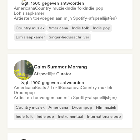
&gt; 1600 gegeven antwoorden
Americana
Country muziek
Indie folk
Indie pop
Lofi slaapkamer
Artiesten toevoegen aan mijn Spotify-afspeellijst(en)
Country muziek
Americana
Indie folk
Indie pop
Lofi slaapkamer
Singer-liedjesschrijver
Calm Summer Morning
Afspeellijst Curator
&gt; 1900 gegeven antwoorden
Americana
Beats / Lo-fi
Bossanova
Country muziek
Droompop
Artiesten toevoegen aan mijn Spotify-afspeellijst(en)
Country muziek
Americana
Droompop
Filmmuziek
Indie folk
Indie pop
Instrumentaal
Internationale pop