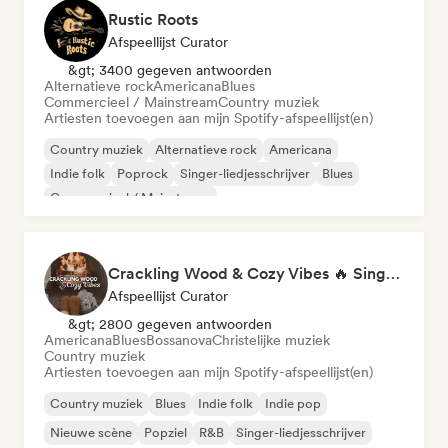
Rustic Roots
Afspeellijst Curator
&gt; 3400 gegeven antwoorden
Alternatieve rock
Americana
Blues
Commercieel / Mainstream
Country muziek
Artiesten toevoegen aan mijn Spotify-afspeellijst(en)
Country muziek
Alternatieve rock
Americana
Indie folk
Poprock
Singer-liedjesschrijver
Blues
Commercieel / Mainstream
Crackling Wood & Cozy Vibes 🔥 Singer-Songwriter, Dream Pop & Bedroom Pop
Afspeellijst Curator
&gt; 2800 gegeven antwoorden
Americana
Blues
Bossanova
Christelijke muziek
Country muziek
Artiesten toevoegen aan mijn Spotify-afspeellijst(en)
Country muziek
Blues
Indie folk
Indie pop
Nieuwe scène
Popziel
R&B
Singer-liedjesschrijver