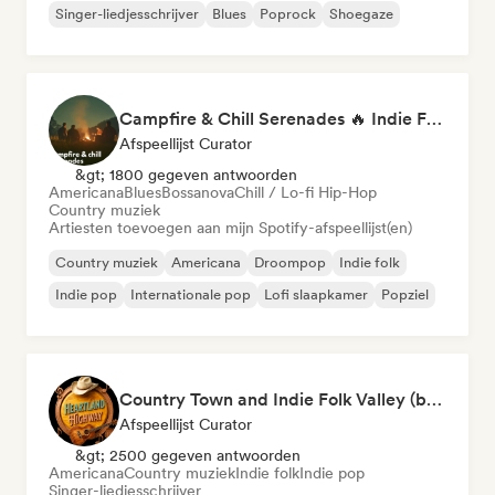
Singer-liedjesschrijver
Blues
Poprock
Shoegaze
Campfire & Chill Serenades 🔥 Indie Folk, Acoustic & Singer-Songwriter
Afspeellijst Curator
&gt; 1800 gegeven antwoorden
Americana
Blues
Bossanova
Chill / Lo-fi Hip-Hop
Country muziek
Artiesten toevoegen aan mijn Spotify-afspeellijst(en)
Country muziek
Americana
Droompop
Indie folk
Indie pop
Internationale pop
Lofi slaapkamer
Popziel
Country Town and Indie Folk Valley (by Heartland Highway)
Afspeellijst Curator
&gt; 2500 gegeven antwoorden
Americana
Country muziek
Indie folk
Indie pop
Singer-liedjesschrijver