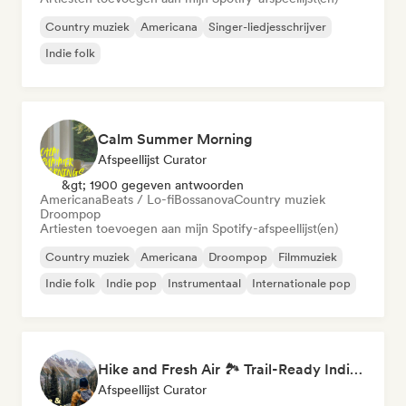
Country muziek
Americana
Singer-liedjesschrijver
Indie folk
Calm Summer Morning
Afspeellijst Curator
&gt; 1900 gegeven antwoorden
Americana
Beats / Lo-fi
Bossanova
Country muziek
Droompop
Artiesten toevoegen aan mijn Spotify-afspeellijst(en)
Country muziek
Americana
Droompop
Filmmuziek
Indie folk
Indie pop
Instrumentaal
Internationale pop
Hike and Fresh Air 🏞️ Trail-Ready Indie Folk & Acoustic
Afspeellijst Curator