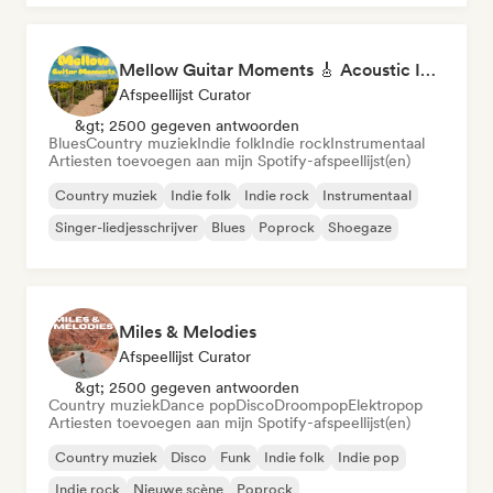
Mellow Guitar Moments 🎸 Acoustic Indie Folk & Singer-Songwriter
Afspeellijst Curator
&gt; 2500 gegeven antwoorden
Blues
Country muziek
Indie folk
Indie rock
Instrumentaal
Artiesten toevoegen aan mijn Spotify-afspeellijst(en)
Country muziek
Indie folk
Indie rock
Instrumentaal
Singer-liedjesschrijver
Blues
Poprock
Shoegaze
Miles & Melodies
Afspeellijst Curator
&gt; 2500 gegeven antwoorden
Country muziek
Dance pop
Disco
Droompop
Elektropop
Artiesten toevoegen aan mijn Spotify-afspeellijst(en)
Country muziek
Disco
Funk
Indie folk
Indie pop
Indie rock
Nieuwe scène
Poprock