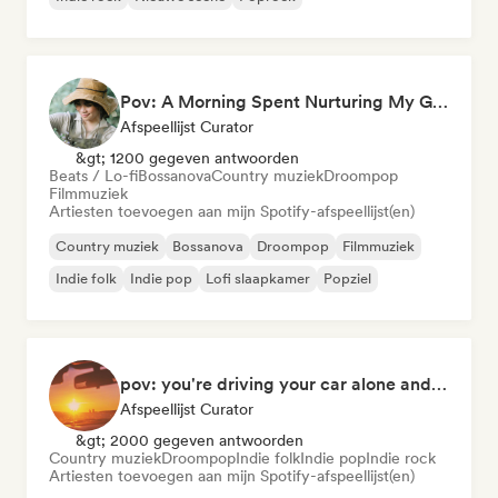
Pov: A Morning Spent Nurturing My Garden
Afspeellijst Curator
&gt; 1200 gegeven antwoorden
Beats / Lo-fi
Bossanova
Country muziek
Droompop
Filmmuziek
Artiesten toevoegen aan mijn Spotify-afspeellijst(en)
Country muziek
Bossanova
Droompop
Filmmuziek
Indie folk
Indie pop
Lofi slaapkamer
Popziel
pov: you're driving your car alone and it's golden hour
Afspeellijst Curator
&gt; 2000 gegeven antwoorden
Country muziek
Droompop
Indie folk
Indie pop
Indie rock
Artiesten toevoegen aan mijn Spotify-afspeellijst(en)