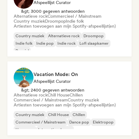
Afspeellijst Curator
&gt; 3000 gegeven antwoorden
Alternatieve rock
Commercieel / Mainstream
Country muziek
Droompop
Indie folk
Artiesten toevoegen aan mijn Spotify-afspeellijst(en)
Country muziek
Alternatieve rock
Droompop
Indie folk
Indie pop
Indie rock
Lofi slaapkamer
Popziel
Vacation Mode: On
Afspeellijst Curator
&gt; 2400 gegeven antwoorden
Alternatieve rock
Chill House
Chillen
Commercieel / Mainstream
Country muziek
Artiesten toevoegen aan mijn Spotify-afspeellijst(en)
Country muziek
Chill House
Chillen
Commercieel / Mainstream
Dance pop
Elektropop
Hyperpop
Internationale pop