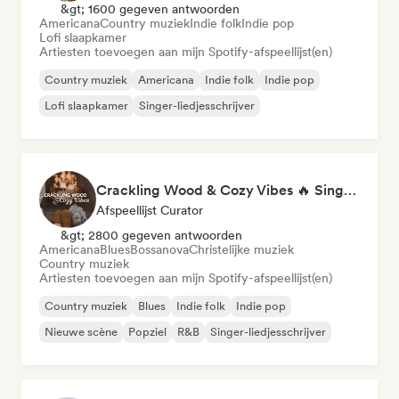
&gt; 1600 gegeven antwoorden
Americana
Country muziek
Indie folk
Indie pop
Lofi slaapkamer
Artiesten toevoegen aan mijn Spotify-afspeellijst(en)
Country muziek
Americana
Indie folk
Indie pop
Lofi slaapkamer
Singer-liedjesschrijver
Crackling Wood & Cozy Vibes 🔥 Singer-Songwriter, Dream Pop & Bedroom Pop
Afspeellijst Curator
&gt; 2800 gegeven antwoorden
Americana
Blues
Bossanova
Christelijke muziek
Country muziek
Artiesten toevoegen aan mijn Spotify-afspeellijst(en)
Country muziek
Blues
Indie folk
Indie pop
Nieuwe scène
Popziel
R&B
Singer-liedjesschrijver