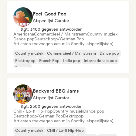
Feel-Good Pop
Afspeellijst Curator
&gt; 3400 gegeven antwoorden
Americana
Commercieel / Mainstream
Country muziek
Dance pop
Deutschpop/German Pop
Artiesten toevoegen aan mijn Spotify-afspeellijst(en)
Country muziek
Commercieel / Mainstream
Dance pop
Elektropop
French Pop
Indie pop
Internationale pop
Poprock
Backyard BBQ Jams
Afspeellijst Curator
&gt; 2500 gegeven antwoorden
Chill / Lo-fi Hip-Hop
Country muziek
Dance pop
Deutschpop/German Pop
Elektropop
Artiesten toevoegen aan mijn Spotify-afspeellijst(en)
Country muziek
Chill / Lo-fi Hip-Hop