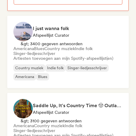
I just wanna folk
Afspeellijst Curator
&gt; 3400 gegeven antwoorden
Americana
Blues
Country muziek
Indie folk
Singer-liedjesschrijver
Artiesten toevoegen aan mijn Spotify-afspeellijst(en)
Country muziek
Indie folk
Singer-liedjesschrijver
Americana
Blues
Saddle Up, It's Country Time 🤠 Outlaw Country, Americana & Country Rock
Afspeellijst Curator
&gt; 3100 gegeven antwoorden
Americana
Country muziek
Indie folk
Singer-liedjesschrijver
Artiesten toevoegen aan mijn Spotify-afspeellijst(en)