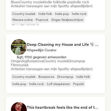
Blues
Country muziek
Indie folk
Indie pop
Indie rock
Artiesten toevoegen aan mijn Spotify-afspeellijst(en)
Country muziek
Indie folk
Indie pop
Indie rock
Nieuwe scène
Poprock
Singer-liedjesschrijver
Frans/Variété lied
Deep Cleaning my House and Life 🫧 Bedroom Pop & Indie Pop
Afspeellijst Curator
&gt; 1700 gegeven antwoorden
Omgeving
Bossanova
Country muziek
Droompop
Filmmuziek
Artiesten toevoegen aan mijn Spotify-afspeellijst(en)
Country muziek
Bossanova
Droompop
Indie folk
Indie pop
Indie rock
Lofi slaapkamer
Popziel
This heartbreak feels like the end of the world