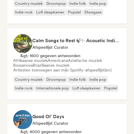
Country muziek
Droompop
Indie folk
Indie pop
Indie rock
Lofi slaapkamer
Popziel
Shoegaze
Calm Songs to Rest 🍃✨ Acoustic Indie Folk & Singer-Songwriter
Afspeellijst Curator
&gt; 1600 gegeven antwoorden
Afrikaanse muziek
Americana
Aziatische muziek
Bossanova
Braziliaanse muziek
Artiesten toevoegen aan mijn Spotify-afspeellijst(en)
Country muziek
Droompop
Indie folk
Indie pop
Indie rock
Internationale pop
Lofi slaapkamer
Popziel
Good Ol' Days
Afspeellijst Curator
&gt; 4000 gegeven antwoorden