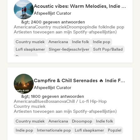
Acoustic vibes: Warm Melodies, Indie Folk & Singer-Songwriter 🏞️
Afspeellijst Curator
&gt; 2400 gegeven antwoorden
Americana
Country muziek
Droompop
Indie folk
Indie pop
Artiesten toevoegen aan mijn Spotify-afspeellijst(en)
Country muziek
Americana
Indie folk
Indie pop
Lofi slaapkamer
Singer-liedjesschrijver
Soft Pop/Ballad
Droompop
Campfire & Chill Serenades 🔥 Indie Folk, Acoustic & Singer-Songwriter
Afspeellijst Curator
&gt; 1800 gegeven antwoorden
Americana
Blues
Bossanova
Chill / Lo-fi Hip-Hop
Country muziek
Artiesten toevoegen aan mijn Spotify-afspeellijst(en)
Country muziek
Americana
Droompop
Indie folk
Indie pop
Internationale pop
Lofi slaapkamer
Popziel