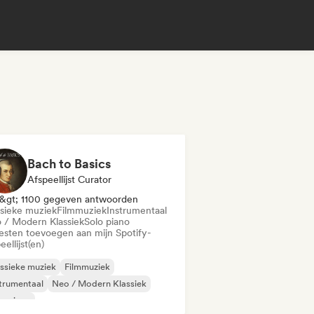
Bach to Basics
Afspeellijst Curator
&gt; 1100 gegeven antwoorden
ssieke muziek
Filmmuziek
Instrumentaal
 / Modern Klassiek
Solo piano
iesten toevoegen aan mijn Spotify-
eellijst(en)
ssieke muziek
Filmmuziek
trumentaal
Neo / Modern Klassiek
o piano