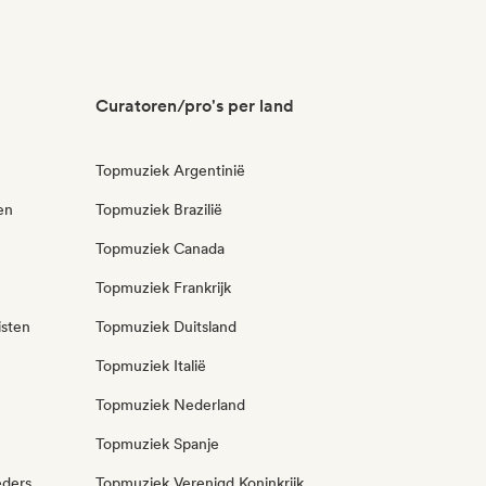
Curatoren/pro's per land
Topmuziek Argentinië
en
Topmuziek Brazilië
Topmuziek Canada
Topmuziek Frankrijk
isten
Topmuziek Duitsland
Topmuziek Italië
Topmuziek Nederland
Topmuziek Spanje
eders
Topmuziek Verenigd Koninkrijk