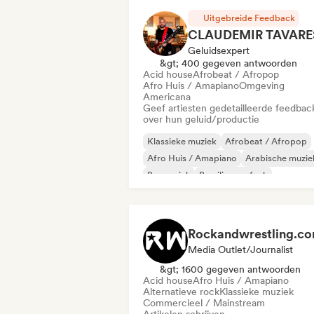
Uitgebreide Feedback
CLAUDEMIR TAVARE
Geluidsexpert
&gt; 400 gegeven antwoorden
Acid house
Afrobeat / Afropop
Afro Huis / Amapiano
Omgeving
Americana
Geef artiesten gedetailleerde feedbac
over hun geluid/productie
Klassieke muziek
Afrobeat / Afropop
Afro Huis / Amapiano
Arabische muzie
Basmuziek
Braziliaanse funk
Chill / Lo-fi Hip-Hop
Cloud Rap / Hip 
Rockandwrestling.c
Media Outlet/Journalist
&gt; 1600 gegeven antwoorden
Acid house
Afro Huis / Amapiano
Alternatieve rock
Klassieke muziek
Commercieel / Mainstream