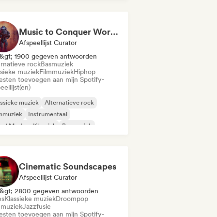
Music to Conquer Worlds To ⚔️ Epic Orchestral, Cinematic & Trailer Music
Afspeellijst Curator
&gt; 1900 gegeven antwoorden
ernatieve rock
Basmuziek
ssieke muziek
Filmmuziek
Hiphop
iesten toevoegen aan mijn Spotify-
eellijst(en)
ssieke muziek
Alternatieve rock
lmmuziek
Instrumentaal
 / Modern Klassiek
Basmuziek
phop
Phonk
Cinematic Soundscapes
Afspeellijst Curator
&gt; 2800 gegeven antwoorden
es
Klassieke muziek
Droompop
mmuziek
Jazzfusie
iesten toevoegen aan mijn Spotify-