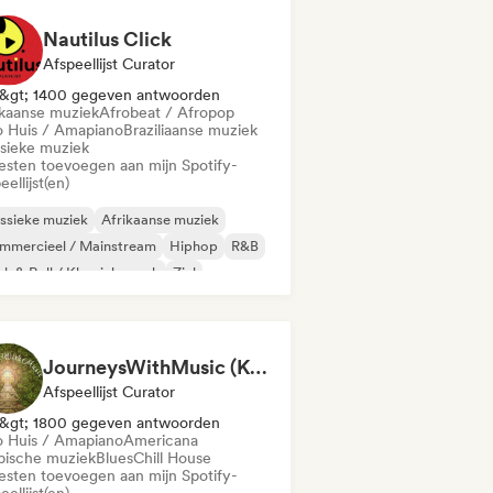
Nautilus Click
Afspeellijst Curator
&gt; 1400 gegeven antwoorden
ikaanse muziek
Afrobeat / Afropop
o Huis / Amapiano
Braziliaanse muziek
ssieke muziek
iesten toevoegen aan mijn Spotify-
eellijst(en)
ssieke muziek
Afrikaanse muziek
mmercieel / Mainstream
Hiphop
R&B
k & Roll / Klassieke rock
Ziel
delijke pop
JourneysWithMusic (Katja)
Afspeellijst Curator
&gt; 1800 gegeven antwoorden
o Huis / Amapiano
Americana
bische muziek
Blues
Chill House
iesten toevoegen aan mijn Spotify-