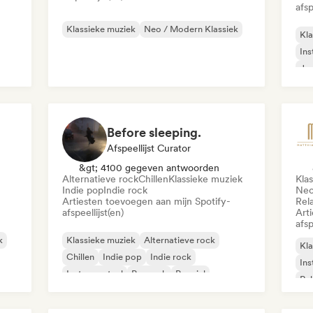
afsp
Klassieke muziek
Neo / Modern Klassiek
Kla
Ins
Jaz
Before sleeping.
Afspeellijst Curator
&gt; 4100 gegeven antwoorden
Alternatieve rock
Chillen
Klassieke muziek
Kla
Indie pop
Indie rock
Neo
Artiesten toevoegen aan mijn Spotify-
Rel
afspeellijst(en)
Art
afsp
k
Klassieke muziek
Alternatieve rock
Kla
Chillen
Indie pop
Indie rock
Ins
Instrumentaal
Poprock
Popziel
Re