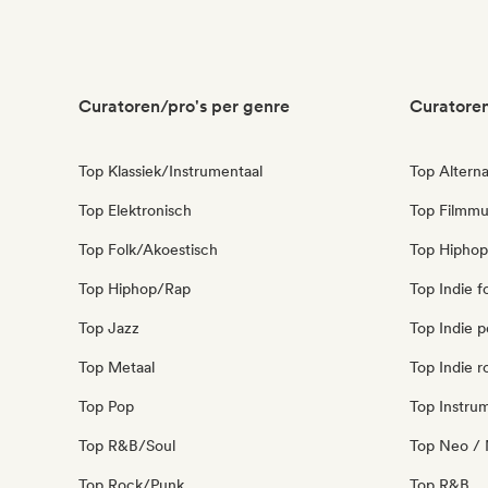
Curatoren/pro's per genre
Curatoren
Top Klassiek/Instrumentaal
Top Alterna
Top Elektronisch
Top Filmmu
Top Folk/Akoestisch
Top Hiphop
Top Hiphop/Rap
Top Indie f
Top Jazz
Top Indie 
Top Metaal
Top Indie r
Top Pop
Top Instru
Top R&B/Soul
Top Neo / 
Top Rock/Punk
Top R&B