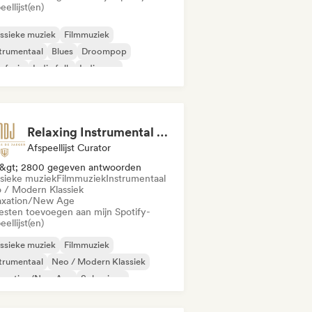
eellijst(en)
ssieke muziek
Filmmuziek
trumentaal
Blues
Droompop
zfusie
Indie folk
Indie pop
Relaxing Instrumental (MDJ Matthias De Jaeger)
Afspeellijst Curator
&gt; 2800 gegeven antwoorden
ssieke muziek
Filmmuziek
Instrumentaal
 / Modern Klassiek
axation/New Age
iesten toevoegen aan mijn Spotify-
eellijst(en)
ssieke muziek
Filmmuziek
trumentaal
Neo / Modern Klassiek
laxation/New Age
Solo piano