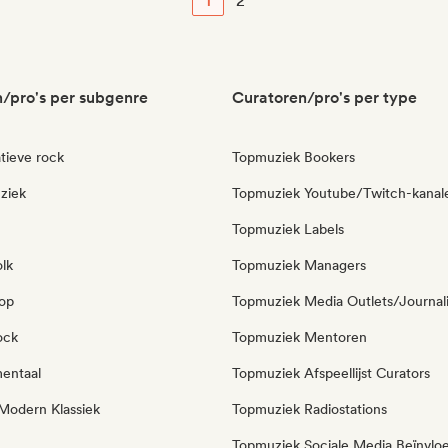
1
2
/pro's per subgenre
Curatoren/pro's per type
tieve rock
Topmuziek Bookers
ziek
Topmuziek Youtube/Twitch-kanal
Topmuziek Labels
olk
Topmuziek Managers
pop
Topmuziek Media Outlets/Journal
ock
Topmuziek Mentoren
mentaal
Topmuziek Afspeellijst Curators
Modern Klassiek
Topmuziek Radiostations
Topmuziek Sociale Media Beïnvlo