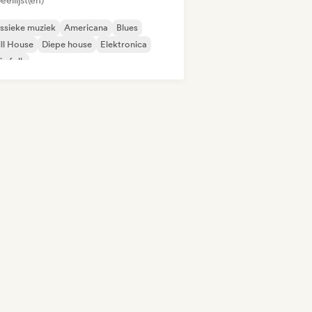
eellijst(en)
ssieke muziek
Americana
Blues
ll House
Diepe house
Elektronica
ie folk
odische & progressieve house