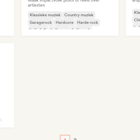
Maak impactvolle posts of reels over
afsp
artiesten
Kla
Klassieke muziek
Country muziek
Chi
Garagerock
Hardcore
Harde rock
Ind
Indie folk
Indie pop
Indie rock
k
Mel