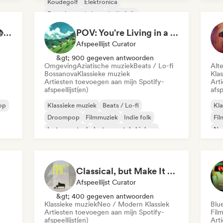
Koudegolf
Elektronica
Experimentele jazz
Indie folk
Instrumentaal
Neo / Modern Klassiek
Study Jam Sessions 📚 Indie Folk, Dream Pop & Singer-Songwriter
POV: You're Living in a Studio Ghibli Movie 🌱 Neo-Classical Piano & Dream Pop
Afspeellijst Curator
&gt; 900 gegeven antwoorden
Omgeving
Aziatische muziek
Beats / Lo-fi
Alt
Bossanova
Klassieke muziek
Kla
Artiesten toevoegen aan mijn Spotify-
Art
afspeellijst(en)
afsp
op
Klassieke muziek
Beats / Lo-fi
Kla
Droompop
Filmmuziek
Indie folk
Fi
Instrumentaal
Instrumentale hiphop
Neo
Lofi slaapkamer
Hi
Classical, but Make It Epic
Afspeellijst Curator
&gt; 400 gegeven antwoorden
Klassieke muziek
Neo / Modern Klassiek
Blu
Artiesten toevoegen aan mijn Spotify-
Fil
afspeellijst(en)
Art