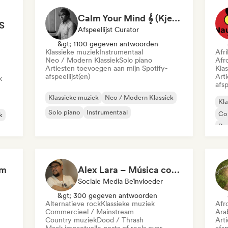
Calm Your Mind 𝄞 (Kjell Sønksen)
S
Afspeellijst Curator
&gt; 1100 gegeven antwoorden
Klassieke muziek
Instrumentaal
Afr
Neo / Modern Klassiek
Solo piano
Afr
Artiesten toevoegen aan mijn Spotify-
Kla
afspeellijst(en)
Art
k
afsp
Klassieke muziek
Neo / Modern Klassiek
Kla
Solo piano
Instrumentaal
Co
k
Roc
Ste
Hop
om
Alex Lara – Música con historia y emociones
Sociale Media Beïnvloeder
&gt; 300 gegeven antwoorden
Alternatieve rock
Klassieke muziek
Afr
Commercieel / Mainstream
Ara
Country muziek
Dood / Thrash
Art