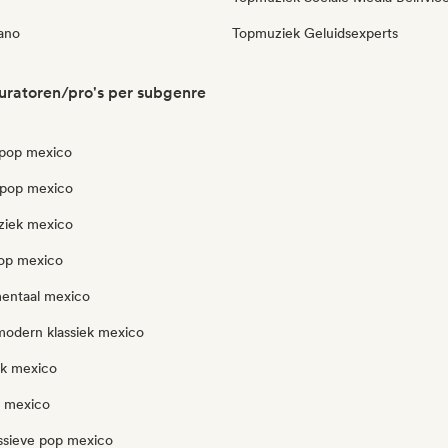
iano
Topmuziek Geluidsexperts
ratoren/pro's per subgenre
pop mexico
opop mexico
ziek mexico
pop mexico
mentaal mexico
modern klassiek mexico
k mexico
l mexico
ssieve pop mexico