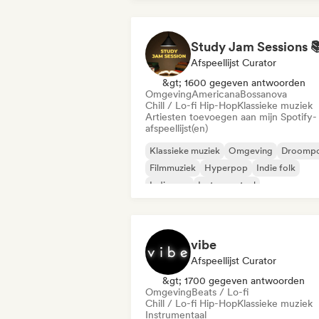
Afspeellijst Curator
&gt; 1600 gegeven antwoorden
Omgeving
Americana
Bossanova
Chill / Lo-fi Hip-Hop
Klassieke muziek
Artiesten toevoegen aan mijn Spotify-
afspeellijst(en)
Klassieke muziek
Omgeving
Droomp
Filmmuziek
Hyperpop
Indie folk
Indie pop
Instrumentaal
vibe
Afspeellijst Curator
&gt; 1700 gegeven antwoorden
Omgeving
Beats / Lo-fi
Chill / Lo-fi Hip-Hop
Klassieke muziek
Instrumentaal