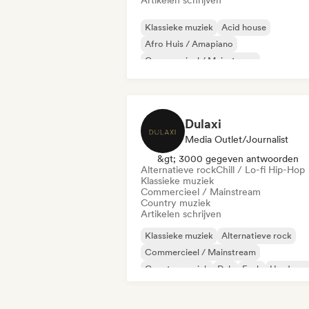
Artikelen schrijven
Klassieke muziek
Acid house
Afro Huis / Amapiano
Commercieel / Mainstream
Dood / Thrash
Elektronica
Filmmuzie
Harde rock
Dulaxi
Media Outlet/Journalist
&gt; 3000 gegeven antwoorden
Alternatieve rock
Chill / Lo-fi Hip-Hop
Klassieke muziek
Commercieel / Mainstream
Country muziek
Artikelen schrijven
Klassieke muziek
Alternatieve rock
Commercieel / Mainstream
Country muziek
Dub
Funk
Hardcore
Hiphop