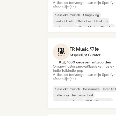
Artiesten toevoegen aan mijn Spotify-
afspeellijst(en)
Klassieke muziek
Omgeving
Beats / Lo-fi
Chill / Lo-fi Hip-Hop
Instrumentaal
Neo / Modern Klassiek
Solo piano
Synthwave
FR Music 🤍💫
Afspeellijst Curator
&gt; 1600 gegeven antwoorden
Omgeving
Bossanova
Klassieke muziek
Indie folk
Indie pop
Artiesten toevoegen aan mijn Spotify-
afspeellijst(en)
Klassieke muziek
Bossanova
Indie fol
Indie pop
Instrumentaal
Internationale pop
R&B
Omgeving