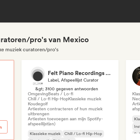
uratoren/pro's van Mexico
ke muziek curatoren/pro's
Felt Piano Recordings (label, playlists)
Label, Afspeellijst Curator
p
&gt; 3100 gegeven antwoorden
Omgeving
Beats / Lo-fi
Kla
Chill / Lo-fi Hip-Hop
Klassieke muziek
Neo
Koudegolf
Art
Artiesten contracteren of hun muziek
afsp
uitbrengen
Artiesten toevoegen aan mijn Spotify-
Kla
afspeellijst(en)
Ins
n
Klassieke muziek
Chill / Lo-fi Hip-Hop
Sol