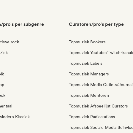
/pro's per subgenre
Curatoren/pro's per type
tieve rock
Topmuziek Bookers
ziek
Topmuziek Youtube/Twitch-kanal
Topmuziek Labels
olk
Topmuziek Managers
pop
Topmuziek Media Outlets/Journal
ock
Topmuziek Mentoren
mentaal
Topmuziek Afspeellijst Curators
Modern Klassiek
Topmuziek Radiostations
Topmuziek Sociale Media Beïnvlo