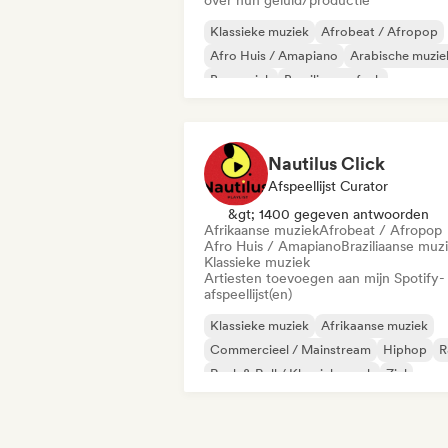
over hun geluid/productie
Klassieke muziek
Afrobeat / Afropop
Afro Huis / Amapiano
Arabische muzie
Basmuziek
Braziliaanse funk
Chill / Lo-fi Hip-Hop
Cloud Rap / Hip 
Nautilus Click
Afspeellijst Curator
&gt; 1400 gegeven antwoorden
Afrikaanse muziek
Afrobeat / Afropop
Afro Huis / Amapiano
Braziliaanse muz
Klassieke muziek
Artiesten toevoegen aan mijn Spotify-
afspeellijst(en)
Klassieke muziek
Afrikaanse muziek
Commercieel / Mainstream
Hiphop
R
Rock & Roll / Klassieke rock
Ziel
Stedelijke pop