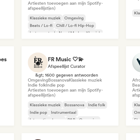
Artiesten toevoegen aan mijn Spotify-
afspeellijst(en)
Kla
Klassieke muziek
Omgeving
Beats / Lo-fi
Chill / Lo-fi Hip-Hop
Instrumentaal
Neo / Modern Klassiek
Solo piano
Synthwave
pes
FR Music 🤍💫
Afspeellijst Curator
&gt; 1600 gegeven antwoorden
Omgeving
Bossanova
Klassieke muziek
Afr
Indie folk
Indie pop
Beat
Artiesten toevoegen aan mijn Spotify-
Art
afspeellijst(en)
afsp
Klassieke muziek
Bossanova
Indie folk
Kla
Indie pop
Instrumentaal
Om
Internationale pop
R&B
Omgeving
Ele