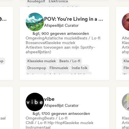
Koudegolf
Elektronica
Experimentele jazz
Indie folk
Instrumentaal
Neo / Modern Klassiek
Study Jam Sessions 📚 Indie Folk, Dream Pop & Singer-Songwriter
POV: You're Living in a Studio Ghibli Movie 🌱 Neo-Classical Piano & Dream Pop
Afspeellijst Curator
&gt; 900 gegeven antwoorden
Omgeving
Aziatische muziek
Beats / Lo-fi
Alt
Bossanova
Klassieke muziek
Kla
Artiesten toevoegen aan mijn Spotify-
Art
afspeellijst(en)
afsp
op
Klassieke muziek
Beats / Lo-fi
Kla
Droompop
Filmmuziek
Indie folk
Fi
Instrumentaal
Instrumentale hiphop
Neo
Lofi slaapkamer
Hi
vibe
Afspeellijst Curator
&gt; 1700 gegeven antwoorden
aal
Omgeving
Beats / Lo-fi
Kla
Chill / Lo-fi Hip-Hop
Klassieke muziek
Art
Instrumentaal
afsp