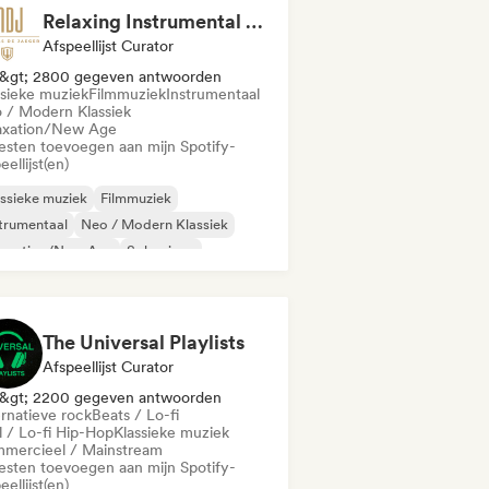
Relaxing Instrumental (MDJ Matthias De Jaeger)
Afspeellijst Curator
&gt; 2800 gegeven antwoorden
ssieke muziek
Filmmuziek
Instrumentaal
 / Modern Klassiek
axation/New Age
iesten toevoegen aan mijn Spotify-
eellijst(en)
ssieke muziek
Filmmuziek
trumentaal
Neo / Modern Klassiek
laxation/New Age
Solo piano
The Universal Playlists
Afspeellijst Curator
&gt; 2200 gegeven antwoorden
ernatieve rock
Beats / Lo-fi
l / Lo-fi Hip-Hop
Klassieke muziek
mercieel / Mainstream
iesten toevoegen aan mijn Spotify-
eellijst(en)