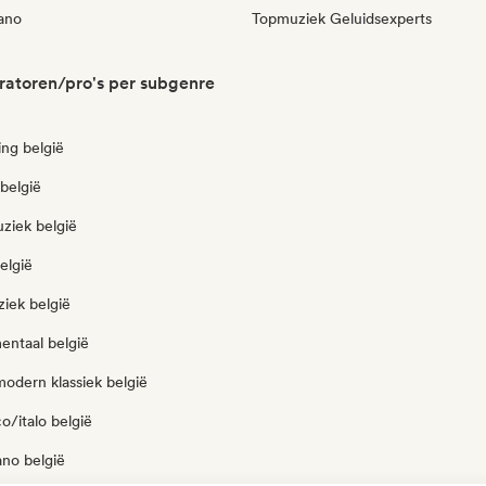
iano
Topmuziek Geluidsexperts
ratoren/pro's per subgenre
ng belgië
 belgië
ziek belgië
elgië
iek belgië
entaal belgië
odern klassiek belgië
o/italo belgië
ano belgië