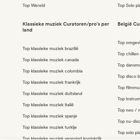
Top Wereld
Top Solo p
Klassieke muziek Curatoren/pro's per
België Cu
land
Top omgevi
Top klassieke muziek brazilië
Top chillen
Top klassieke muziek canada
Top dansmu
Top klassieke muziek colombia
Top disco b
Top klassieke muziek frankrijk
Top filmmuz
Top klassieke muziek duitsland
Top instrum
Top klassieke muziek italië
Top neo / m
Top klassieke muziek spanje
Top nu-disc
Top klassieke muziek turkije
Top solo pi
Top klassieke muziek verenigd koninkrijk