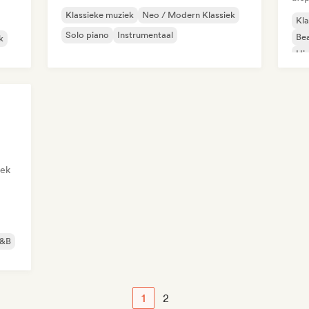
Klassieke muziek
Neo / Modern Klassiek
Kla
Solo piano
Instrumentaal
Bea
k
Hi
Hop
iek
&B
1
2