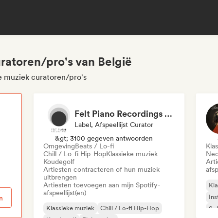
ratoren/pro's van België
ke muziek curatoren/pro's
Felt Piano Recordings (label, playlists)
Label, Afspeellijst Curator
p
&gt; 3100 gegeven antwoorden
Omgeving
Beats / Lo-fi
Kla
Chill / Lo-fi Hip-Hop
Klassieke muziek
Neo
Koudegolf
Art
Artiesten contracteren of hun muziek
afsp
uitbrengen
Artiesten toevoegen aan mijn Spotify-
Kla
afspeellijst(en)
Ins
n
Klassieke muziek
Chill / Lo-fi Hip-Hop
Sol