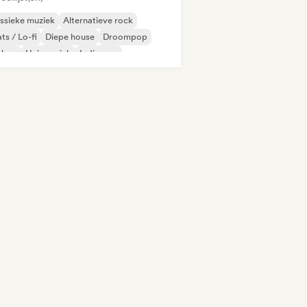
ssieke muziek
Alternatieve rock
ts / Lo-fi
Diepe house
Droompop
phop
Huismuziek
Indie pop