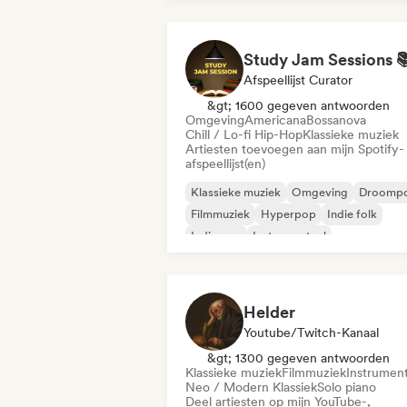
Afspeellijst Curator
&gt; 1600 gegeven antwoorden
Omgeving
Americana
Bossanova
Chill / Lo-fi Hip-Hop
Klassieke muziek
Artiesten toevoegen aan mijn Spotify-
afspeellijst(en)
Klassieke muziek
Omgeving
Droomp
Filmmuziek
Hyperpop
Indie folk
Indie pop
Instrumentaal
Helder
Youtube/Twitch-Kanaal
&gt; 1300 gegeven antwoorden
Klassieke muziek
Filmmuziek
Instrument
Neo / Modern Klassiek
Solo piano
Deel artiesten op mijn YouTube-,