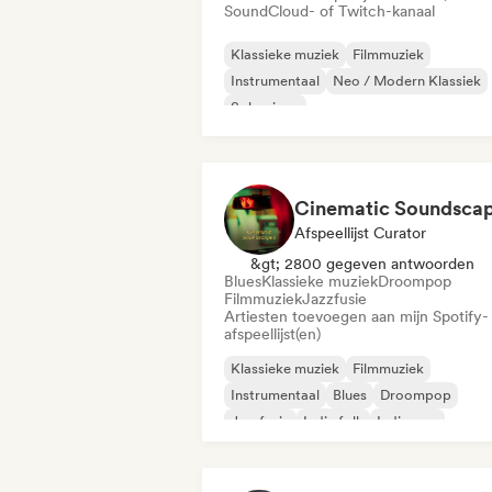
SoundCloud- of Twitch-kanaal
Klassieke muziek
Filmmuziek
Instrumentaal
Neo / Modern Klassiek
Solo piano
Cinematic Soundsca
Afspeellijst Curator
&gt; 2800 gegeven antwoorden
Blues
Klassieke muziek
Droompop
Filmmuziek
Jazzfusie
Artiesten toevoegen aan mijn Spotify-
afspeellijst(en)
Klassieke muziek
Filmmuziek
Instrumentaal
Blues
Droompop
Jazzfusie
Indie folk
Indie pop