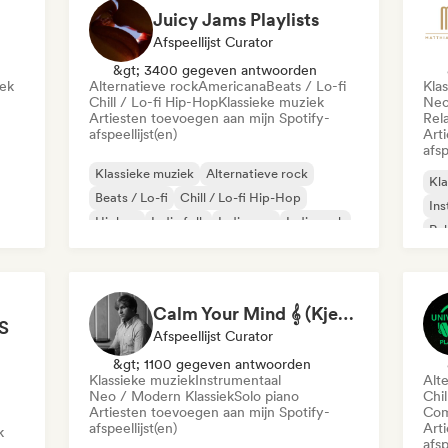
Juicy Jams Playlists
Afspeellijst Curator
&gt; 3400 gegeven antwoorden
iek
Alternatieve rock
Americana
Beats / Lo-fi
Kla
Chill / Lo-fi Hip-Hop
Klassieke muziek
Neo
Artiesten toevoegen aan mijn Spotify-
Rel
afspeellijst(en)
Art
afsp
Klassieke muziek
Alternatieve rock
Kla
Beats / Lo-fi
Chill / Lo-fi Hip-Hop
Ins
Hiphop
Indie folk
Indie pop
Indie rock
Re
Calm Your Mind 𝄞 (Kjell Sønksen)
S
Afspeellijst Curator
&gt; 1100 gegeven antwoorden
Klassieke muziek
Instrumentaal
Alt
Neo / Modern Klassiek
Solo piano
Chil
Artiesten toevoegen aan mijn Spotify-
Com
afspeellijst(en)
Art
k
afsp