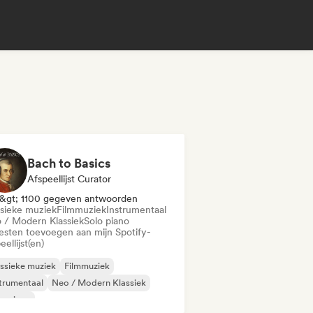
Bach to Basics
Afspeellijst Curator
&gt; 1100 gegeven antwoorden
ssieke muziek
Filmmuziek
Instrumentaal
 / Modern Klassiek
Solo piano
iesten toevoegen aan mijn Spotify-
eellijst(en)
ssieke muziek
Filmmuziek
trumentaal
Neo / Modern Klassiek
o piano