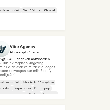
ssieke muziek
Neo / Modern Klassiek
Vibe Agency
Afspeellijst Curator
&gt; 6400 gegeven antwoorden
o Huis / Amapiano
Omgeving
s / Lo-fi
Klassieke muziek
Koudegolf
iesten toevoegen aan mijn Spotify-
eellijst(en)
ssieke muziek
Afro Huis / Amapiano
geving
Diepe house
Droompop
ktronische rock
Indie dans
Indie pop