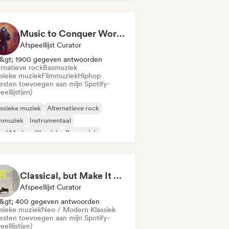
Music to Conquer Worlds To ⚔️ Epic Orchestral, Cinematic & Trailer Music
Afspeellijst Curator
&gt; 1900 gegeven antwoorden
ernatieve rock
Basmuziek
ssieke muziek
Filmmuziek
Hiphop
iesten toevoegen aan mijn Spotify-
eellijst(en)
ssieke muziek
Alternatieve rock
lmmuziek
Instrumentaal
 / Modern Klassiek
Basmuziek
phop
Phonk
Classical, but Make It Epic
Afspeellijst Curator
&gt; 400 gegeven antwoorden
ssieke muziek
Neo / Modern Klassiek
iesten toevoegen aan mijn Spotify-
eellijst(en)