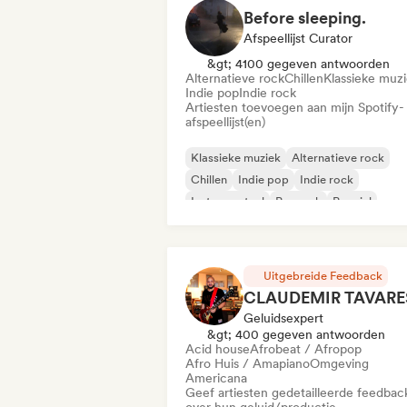
Before sleeping.
Afspeellijst Curator
&gt; 4100 gegeven antwoorden
Alternatieve rock
Chillen
Klassieke muz
Indie pop
Indie rock
Artiesten toevoegen aan mijn Spotify-
afspeellijst(en)
Klassieke muziek
Alternatieve rock
Chillen
Indie pop
Indie rock
Instrumentaal
Poprock
Popziel
Uitgebreide Feedback
CLAUDEMIR TAVARE
Geluidsexpert
&gt; 400 gegeven antwoorden
Acid house
Afrobeat / Afropop
Afro Huis / Amapiano
Omgeving
Americana
Geef artiesten gedetailleerde feedbac