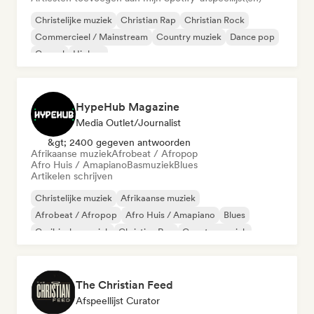
Christelijke muziek
Christian Rap
Christian Rock
Commercieel / Mainstream
Country muziek
Dance pop
Gospel
Hiphop
HypeHub Magazine
Media Outlet/Journalist
&gt; 2400 gegeven antwoorden
Afrikaanse muziek
Afrobeat / Afropop
Afro Huis / Amapiano
Basmuziek
Blues
Artikelen schrijven
Christelijke muziek
Afrikaanse muziek
Afrobeat / Afropop
Afro Huis / Amapiano
Blues
Caribische muziek
Christian Rap
Country muziek
The Christian Feed
Afspeellijst Curator