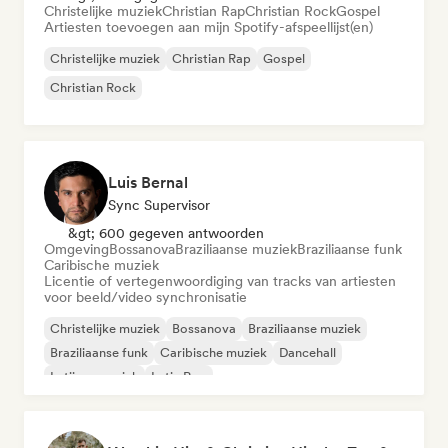
Christelijke muziek
Christian Rap
Christian Rock
Gospel
Artiesten toevoegen aan mijn Spotify-afspeellijst(en)
Christelijke muziek
Christian Rap
Gospel
Christian Rock
Luis Bernal
Sync Supervisor
&gt; 600 gegeven antwoorden
Omgeving
Bossanova
Braziliaanse muziek
Braziliaanse funk
Caribische muziek
Licentie of vertegenwoordiging van tracks van artiesten
voor beeld/video synchronisatie
Christelijke muziek
Bossanova
Braziliaanse muziek
Braziliaanse funk
Caribische muziek
Dancehall
Latijnse muziek
Latin Pop