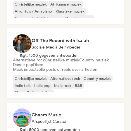
Christelijke muziek
Afrikaanse muziek
Afro Huis / Amapiano
Klassieke muziek
Commercieel / Mainstream
Country muziek
Internationale rap
Moderne jazz
Off The Record with Isaiah
Sociale Media Beïnvloeder
&gt; 1500 gegeven antwoorden
Alternatieve rock
Christelijke muziek
Country muziek
Dance pop
Disco
Maak impactvolle posts of reels over artiesten
Christelijke muziek
Alternatieve rock
Country muziek
Indie folk
Indie pop
Indie rock
R&B
Singer-liedjesschrijver
Chaam Music
Afspeellijst Curator
&gt; 5000 gegeven antwoorden