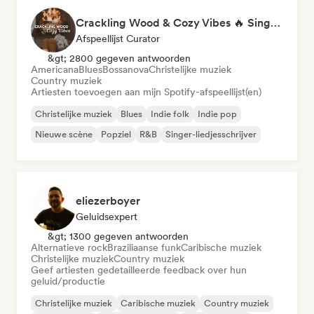
Crackling Wood & Cozy Vibes 🔥 Singer-Songwriter, Dream Pop & Bedroom Pop
Afspeellijst Curator
&gt; 2800 gegeven antwoorden
Americana
Blues
Bossanova
Christelijke muziek
Country muziek
Artiesten toevoegen aan mijn Spotify-afspeellijst(en)
Christelijke muziek
Blues
Indie folk
Indie pop
Nieuwe scène
Popziel
R&B
Singer-liedjesschrijver
eliezerboyer
Geluidsexpert
&gt; 1300 gegeven antwoorden
Alternatieve rock
Braziliaanse funk
Caribische muziek
Christelijke muziek
Country muziek
Geef artiesten gedetailleerde feedback over hun
geluid/productie
Christelijke muziek
Caribische muziek
Country muziek