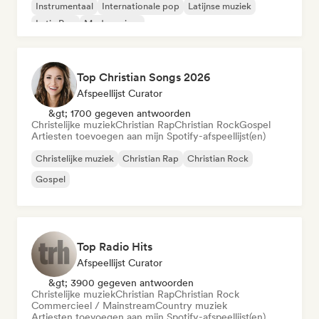
Instrumentaal
Internationale pop
Latijnse muziek
Latin Pop
Moderne jazz
Top Christian Songs 2026
Afspeellijst Curator
&gt; 1700 gegeven antwoorden
Christelijke muziek
Christian Rap
Christian Rock
Gospel
Artiesten toevoegen aan mijn Spotify-afspeellijst(en)
Christelijke muziek
Christian Rap
Christian Rock
Gospel
Top Radio Hits
Afspeellijst Curator
&gt; 3900 gegeven antwoorden
Christelijke muziek
Christian Rap
Christian Rock
Commercieel / Mainstream
Country muziek
Artiesten toevoegen aan mijn Spotify-afspeellijst(en)