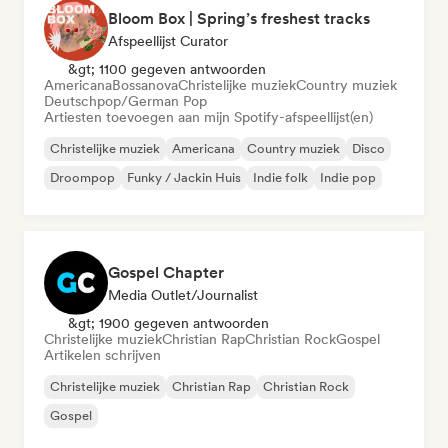
Bloom Box | Spring’s freshest tracks
Afspeellijst Curator
&gt; 1100 gegeven antwoorden
Americana
Bossanova
Christelijke muziek
Country muziek
Deutschpop/German Pop
Artiesten toevoegen aan mijn Spotify-afspeellijst(en)
Christelijke muziek
Americana
Country muziek
Disco
Droompop
Funky / Jackin Huis
Indie folk
Indie pop
Gospel Chapter
Media Outlet/Journalist
&gt; 1900 gegeven antwoorden
Christelijke muziek
Christian Rap
Christian Rock
Gospel
Artikelen schrijven
Christelijke muziek
Christian Rap
Christian Rock
Gospel