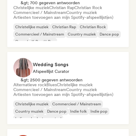
&gt; 700 gegeven antwoorden
Christelijke muziek
Christian Rap
Christian Rock
Commercieel / Mainstream
Country muziek
Artiesten toevoegen aan mijn Spotify-afspeellijst(en)
Christelijke muziek
Christian Rap
Christian Rock
Commercieel / Mainstream
Country muziek
Dance pop
Gospel
K-Pop/J-Pop
Wedding Songs
Afspeellijst Curator
&gt; 2500 gegeven antwoorden
Alternatieve rock
Blues
Christelijke muziek
Commercieel / Mainstream
Country muziek
Artiesten toevoegen aan mijn Spotify-afspeellijst(en)
Christelijke muziek
Commercieel / Mainstream
Country muziek
Dance pop
Indie folk
Indie pop
Indie rock
Instrumentaal