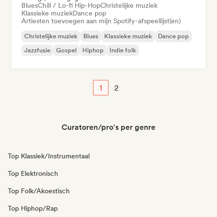
Blues
Chill / Lo-fi Hip-Hop
Christelijke muziek
Klassieke muziek
Dance pop
Artiesten toevoegen aan mijn Spotify-afspeellijst(en)
Christelijke muziek
Blues
Klassieke muziek
Dance pop
Jazzfusie
Gospel
Hiphop
Indie folk
1
2
Curatoren/pro's per genre
Top Klassiek/Instrumentaal
Top Elektronisch
Top Folk/Akoestisch
Top Hiphop/Rap