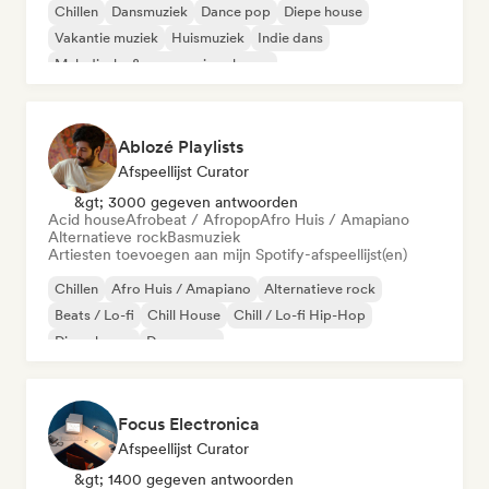
Chillen
Dansmuziek
Dance pop
Diepe house
Vakantie muziek
Huismuziek
Indie dans
Melodische & progressieve house
Ablozé Playlists
Afspeellijst Curator
&gt; 3000 gegeven antwoorden
Acid house
Afrobeat / Afropop
Afro Huis / Amapiano
Alternatieve rock
Basmuziek
Artiesten toevoegen aan mijn Spotify-afspeellijst(en)
Chillen
Afro Huis / Amapiano
Alternatieve rock
Beats / Lo-fi
Chill House
Chill / Lo-fi Hip-Hop
Diepe house
Droompop
Focus Electronica
Afspeellijst Curator
&gt; 1400 gegeven antwoorden