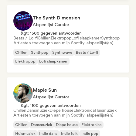
The Synth Dimension
Afspeellijst Curator
&gt; 1500 gegeven antwoorden
Beats / Lo-fi
Chillen
Elektropop
Lofi slaapkamer
Synthpop
Artiesten toevoegen aan mijn Spotify-afspeellijst(en)
Chillen
Synthpop
Synthwave
Beats / Lo-fi
Elektropop
Lofi slaapkamer
Maple Sun
Afspeellijst Curator
&gt; 1100 gegeven antwoorden
Chillen
Dansmuziek
Diepe house
Elektronica
Huismuziek
Artiesten toevoegen aan mijn Spotify-afspeellijst(en)
Chillen
Dansmuziek
Diepe house
Elektronica
Huismuziek
Indie dans
Indie folk
Indie pop