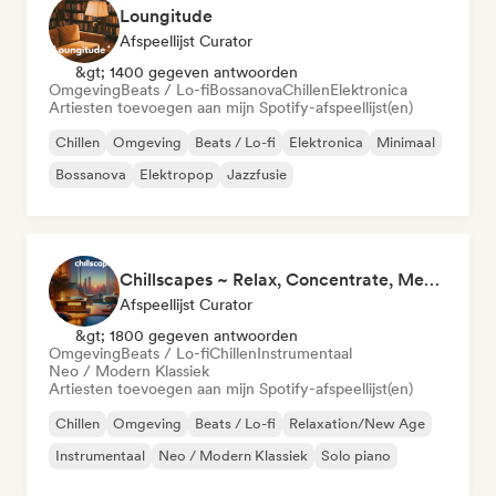
Loungitude
Afspeellijst Curator
&gt; 1400 gegeven antwoorden
Omgeving
Beats / Lo-fi
Bossanova
Chillen
Elektronica
Artiesten toevoegen aan mijn Spotify-afspeellijst(en)
Chillen
Omgeving
Beats / Lo-fi
Elektronica
Minimaal
Bossanova
Elektropop
Jazzfusie
Chillscapes ~ Relax, Concentrate, Meditate, Sleep, Dream
Afspeellijst Curator
&gt; 1800 gegeven antwoorden
Omgeving
Beats / Lo-fi
Chillen
Instrumentaal
Neo / Modern Klassiek
Artiesten toevoegen aan mijn Spotify-afspeellijst(en)
Chillen
Omgeving
Beats / Lo-fi
Relaxation/New Age
Instrumentaal
Neo / Modern Klassiek
Solo piano