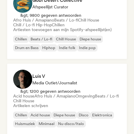
Gobi Desert Collective
Afspeellijst Curator
&gt; 9800 gegeven antwoorden
Afro Huis / Amapiano
Beats / Lo-fi
Chill House
Chill / Lo-fi Hip-Hop
Chillen
Artiesten toevoegen aan mijn Spotify-afspeellijst(en)
Chillen
Beats / Lo-fi
Chill House
Diepe house
Drum en Bass
Hiphop
Indie folk
Indie pop
Luis V
Media Outlet/Journalist
&gt; 1200 gegeven antwoorden
Acid house
Afro Huis / Amapiano
Omgeving
Beats / Lo-fi
Chill House
Artikelen schrijven
Chillen
Acid house
Diepe house
Disco
Elektronica
Huismuziek
Minimaal
Nu-disco/Italo