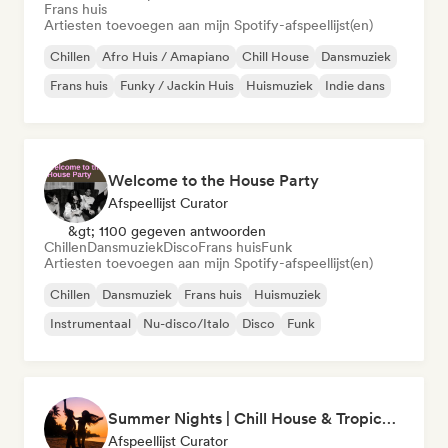
Frans huis
Artiesten toevoegen aan mijn Spotify-afspeellijst(en)
Chillen
Afro Huis / Amapiano
Chill House
Dansmuziek
Frans huis
Funky / Jackin Huis
Huismuziek
Indie dans
Welcome to the House Party
Afspeellijst Curator
&gt; 1100 gegeven antwoorden
Chillen
Dansmuziek
Disco
Frans huis
Funk
Artiesten toevoegen aan mijn Spotify-afspeellijst(en)
Chillen
Dansmuziek
Frans huis
Huismuziek
Instrumentaal
Nu-disco/Italo
Disco
Funk
Summer Nights | Chill House & Tropical Beats
Afspeellijst Curator