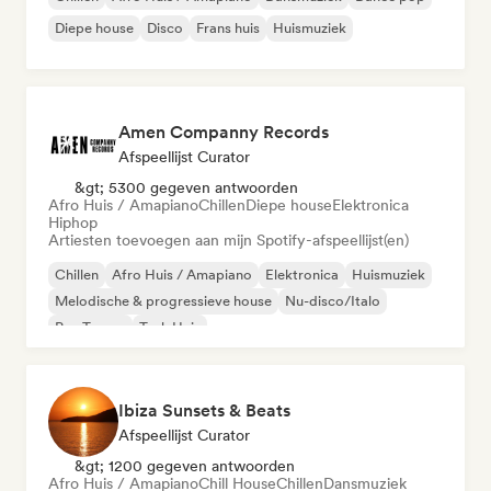
Diepe house
Disco
Frans huis
Huismuziek
Amen Companny Records
Afspeellijst Curator
&gt; 5300 gegeven antwoorden
Afro Huis / Amapiano
Chillen
Diepe house
Elektronica
Hiphop
Artiesten toevoegen aan mijn Spotify-afspeellijst(en)
Chillen
Afro Huis / Amapiano
Elektronica
Huismuziek
Melodische & progressieve house
Nu-disco/Italo
Psy-Trance
Tech Huis
Ibiza Sunsets & Beats
Afspeellijst Curator
&gt; 1200 gegeven antwoorden
Afro Huis / Amapiano
Chill House
Chillen
Dansmuziek