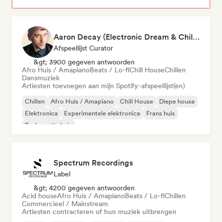
Aaron Decay (Electronic Dream & Chill Electronic Dream playlists)
Afspeellijst Curator
&gt; 3900 gegeven antwoorden
Afro Huis / Amapiano
Beats / Lo-fi
Chill House
Chillen
Dansmuziek
Artiesten toevoegen aan mijn Spotify-afspeellijst(en)
Chillen
Afro Huis / Amapiano
Chill House
Diepe house
Elektronica
Experimentele elektronica
Frans huis
Toekomstig huis
Spectrum Recordings
Label
&gt; 4200 gegeven antwoorden
Acid house
Afro Huis / Amapiano
Beats / Lo-fi
Chillen
Commercieel / Mainstream
Artiesten contracteren of hun muziek uitbrengen