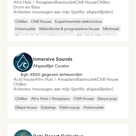
Afro Huis / Amapiano
Basmuziek
Chill House
Chillen
Drum en Bass
Artiesten toevoegen aan mijn Spotify-afspeellijst(en)
Chillen
Chill House
Experimentele elektronica
Huismuziek
Melodische & progressieve house
Minimaal
Organische house / downtempo
Afro Huis / Amapiano
Inmersive Sounds
Afspeellijst Curator
&gt; 9300 gegeven antwoorden
Acid house
Afro Huis / Amapiano
Basmuziek
Chill House
Chillen
Artiesten toevoegen aan mijn Spotify-afspeellijst(en)
Chillen
Afro Huis / Amapiano
Chill House
Dance pop
Diepe house
Dubstep
Elektropop
Huismuziek