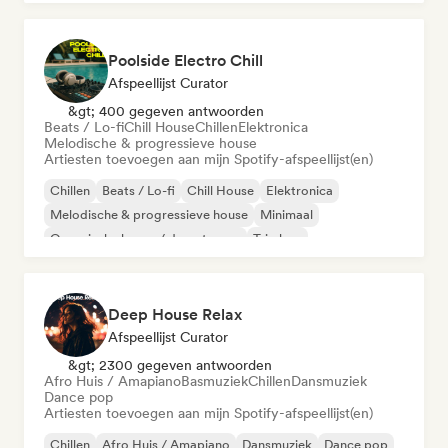
Poolside Electro Chill
Afspeellijst Curator
&gt; 400 gegeven antwoorden
Beats / Lo-fi
Chill House
Chillen
Elektronica
Melodische & progressieve house
Artiesten toevoegen aan mijn Spotify-afspeellijst(en)
Chillen
Beats / Lo-fi
Chill House
Elektronica
Melodische & progressieve house
Minimaal
Organische house / downtempo
Trip hop
Deep House Relax
Afspeellijst Curator
&gt; 2300 gegeven antwoorden
Afro Huis / Amapiano
Basmuziek
Chillen
Dansmuziek
Dance pop
Artiesten toevoegen aan mijn Spotify-afspeellijst(en)
Chillen
Afro Huis / Amapiano
Dansmuziek
Dance pop