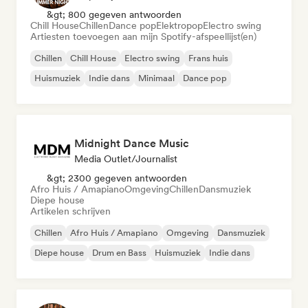
&gt; 800 gegeven antwoorden
Chill House
Chillen
Dance pop
Elektropop
Electro swing
Artiesten toevoegen aan mijn Spotify-afspeellijst(en)
Chillen
Chill House
Electro swing
Frans huis
Huismuziek
Indie dans
Minimaal
Dance pop
Midnight Dance Music
Media Outlet/Journalist
&gt; 2300 gegeven antwoorden
Afro Huis / Amapiano
Omgeving
Chillen
Dansmuziek
Diepe house
Artikelen schrijven
Chillen
Afro Huis / Amapiano
Omgeving
Dansmuziek
Diepe house
Drum en Bass
Huismuziek
Indie dans