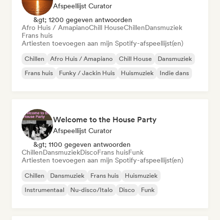
Afspeellijst Curator
&gt; 1200 gegeven antwoorden
Afro Huis / Amapiano
Chill House
Chillen
Dansmuziek
Frans huis
Artiesten toevoegen aan mijn Spotify-afspeellijst(en)
Chillen
Afro Huis / Amapiano
Chill House
Dansmuziek
Frans huis
Funky / Jackin Huis
Huismuziek
Indie dans
Welcome to the House Party
Afspeellijst Curator
&gt; 1100 gegeven antwoorden
Chillen
Dansmuziek
Disco
Frans huis
Funk
Artiesten toevoegen aan mijn Spotify-afspeellijst(en)
Chillen
Dansmuziek
Frans huis
Huismuziek
Instrumentaal
Nu-disco/Italo
Disco
Funk