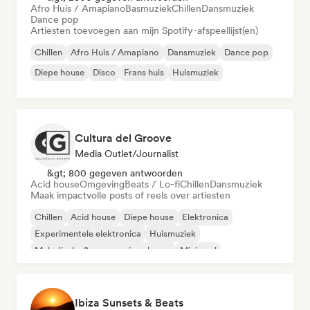
Afro Huis / Amapiano
Basmuziek
Chillen
Dansmuziek
Dance pop
Artiesten toevoegen aan mijn Spotify-afspeellijst(en)
Chillen
Afro Huis / Amapiano
Dansmuziek
Dance pop
Diepe house
Disco
Frans huis
Huismuziek
Cultura del Groove
Media Outlet/Journalist
&gt; 800 gegeven antwoorden
Acid house
Omgeving
Beats / Lo-fi
Chillen
Dansmuziek
Maak impactvolle posts of reels over artiesten
Chillen
Acid house
Diepe house
Elektronica
Experimentele elektronica
Huismuziek
Melodische & progressieve house
Minimaal
Ibiza Sunsets & Beats