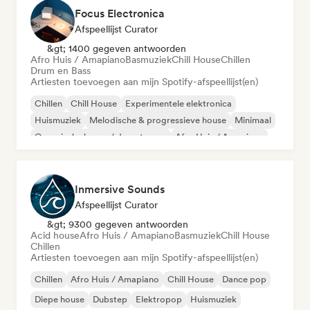
Focus Electronica
Afspeellijst Curator
&gt; 1400 gegeven antwoorden
Afro Huis / Amapiano
Basmuziek
Chill House
Chillen
Drum en Bass
Artiesten toevoegen aan mijn Spotify-afspeellijst(en)
Chillen
Chill House
Experimentele elektronica
Huismuziek
Melodische & progressieve house
Minimaal
Organische house / downtempo
Afro Huis / Amapiano
Inmersive Sounds
Afspeellijst Curator
&gt; 9300 gegeven antwoorden
Acid house
Afro Huis / Amapiano
Basmuziek
Chill House
Chillen
Artiesten toevoegen aan mijn Spotify-afspeellijst(en)
Chillen
Afro Huis / Amapiano
Chill House
Dance pop
Diepe house
Dubstep
Elektropop
Huismuziek