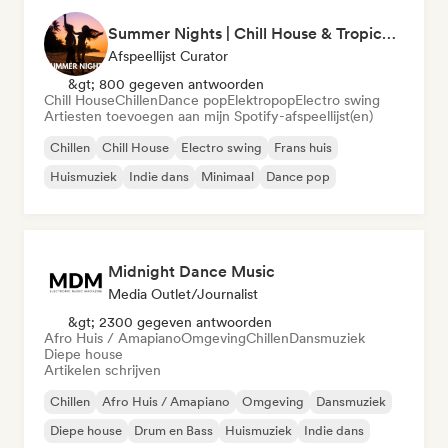
Summer Nights | Chill House & Tropical Beats
Afspeellijst Curator
&gt; 800 gegeven antwoorden
Chill House
Chillen
Dance pop
Elektropop
Electro swing
Artiesten toevoegen aan mijn Spotify-afspeellijst(en)
Chillen
Chill House
Electro swing
Frans huis
Huismuziek
Indie dans
Minimaal
Dance pop
Midnight Dance Music
Media Outlet/Journalist
&gt; 2300 gegeven antwoorden
Afro Huis / Amapiano
Omgeving
Chillen
Dansmuziek
Diepe house
Artikelen schrijven
Chillen
Afro Huis / Amapiano
Omgeving
Dansmuziek
Diepe house
Drum en Bass
Huismuziek
Indie dans