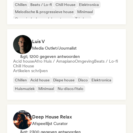
Chillen
Beats / Lo-fi
Chill House
Elektronica
Melodische & progressieve house
Minimaal
Organische house / downtempo
Trip hop
Luis V
Media Outlet/Journalist
&gt; 1200 gegeven antwoorden
Acid house
Afro Huis / Amapiano
Omgeving
Beats / Lo-fi
Chill House
Artikelen schrijven
Chillen
Acid house
Diepe house
Disco
Elektronica
Huismuziek
Minimaal
Nu-disco/Italo
Deep House Relax
Afspeellijst Curator
&gt; 2300 gegeven antwoorden