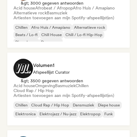
&gt; 3000 gegeven antwoorden
Acid house
Afrobeat / Afropop
Afro Huis / Amapiano
Alternatieve rock
Basmuziek
Artiesten toevoegen aan mijn Spotify-afspeellijst(en)
Chillen
Afro Huis / Amapiano
Alternatieve rock
Beats / Lo-fi
Chill House
Chill / Lo-fi Hip-Hop
Diepe house
Droompop
Volumen1
Afspeellijst Curator
&gt; 3500 gegeven antwoorden
Acid house
Omgeving
Basmuziek
Chillen
Cloud Rap / Hip Hop
Artiesten toevoegen aan mijn Spotify-afspeellijst(en)
Chillen
Cloud Rap / Hip Hop
Dansmuziek
Diepe house
Elektronica
Elektrojazz / Nu-jazz
Elektropop
Funk