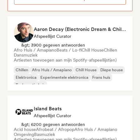
Aaron Decay (Electronic Dream & Chill Electronic Dream playlists)
Afspeellijst Curator
&gt; 3900 gegeven antwoorden
Afro Huis / Amapiano
Beats / Lo-fi
Chill House
Chillen
Dansmuziek
Artiesten toevoegen aan mijn Spotify-afspeellijst(en)
Chillen
Afro Huis / Amapiano
Chill House
Diepe house
Elektronica
Experimentele elektronica
Frans huis
Toekomstig huis
Island Beats
Afspeellijst Curator
&gt; 6200 gegeven antwoorden
Acid house
Afrobeat / Afropop
Afro Huis / Amapiano
Omgeving
Basmuziek
Artiesten toevoegen aan mijn Spotify-afspeellijst(en)