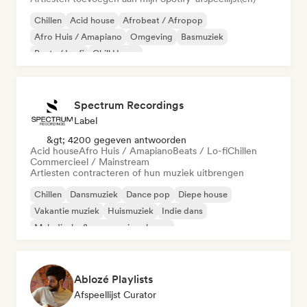
Chillen
Acid house
Afrobeat / Afropop
Afro Huis / Amapiano
Omgeving
Basmuziek
Beats / Lo-fi
Chill House
Spectrum Recordings
Label
&gt; 4200 gegeven antwoorden
Acid house
Afro Huis / Amapiano
Beats / Lo-fi
Chillen
Commercieel / Mainstream
Artiesten contracteren of hun muziek uitbrengen
Chillen
Dansmuziek
Dance pop
Diepe house
Vakantie muziek
Huismuziek
Indie dans
Melodische & progressieve house
Ablozé Playlists
Afspeellijst Curator