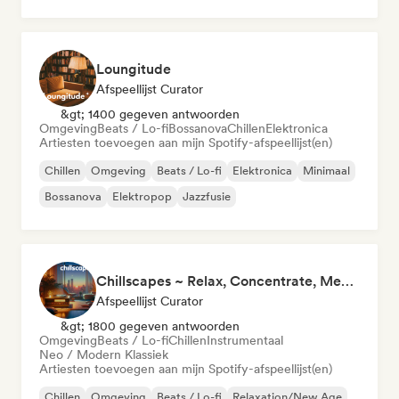
Loungitude
Afspeellijst Curator
&gt; 1400 gegeven antwoorden
Omgeving
Beats / Lo-fi
Bossanova
Chillen
Elektronica
Artiesten toevoegen aan mijn Spotify-afspeellijst(en)
Chillen
Omgeving
Beats / Lo-fi
Elektronica
Minimaal
Bossanova
Elektropop
Jazzfusie
Chillscapes ~ Relax, Concentrate, Meditate, Sleep, Dream
Afspeellijst Curator
&gt; 1800 gegeven antwoorden
Omgeving
Beats / Lo-fi
Chillen
Instrumentaal
Neo / Modern Klassiek
Artiesten toevoegen aan mijn Spotify-afspeellijst(en)
Chillen
Omgeving
Beats / Lo-fi
Relaxation/New Age