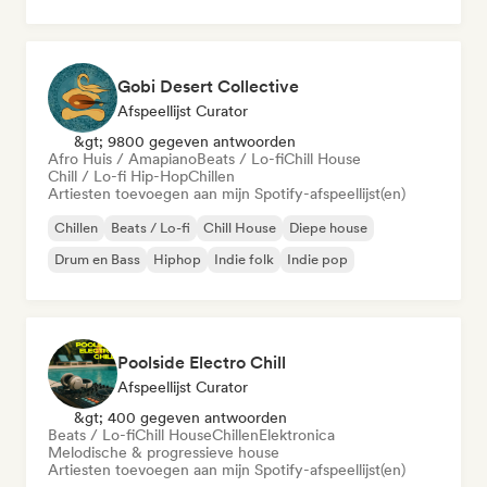
Gobi Desert Collective
Afspeellijst Curator
&gt; 9800 gegeven antwoorden
Afro Huis / Amapiano
Beats / Lo-fi
Chill House
Chill / Lo-fi Hip-Hop
Chillen
Artiesten toevoegen aan mijn Spotify-afspeellijst(en)
Chillen
Beats / Lo-fi
Chill House
Diepe house
Drum en Bass
Hiphop
Indie folk
Indie pop
Poolside Electro Chill
Afspeellijst Curator
&gt; 400 gegeven antwoorden
Beats / Lo-fi
Chill House
Chillen
Elektronica
Melodische & progressieve house
Artiesten toevoegen aan mijn Spotify-afspeellijst(en)