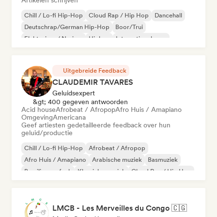
Artikelen schrijven
Chill / Lo-fi Hip-Hop
Cloud Rap / Hip Hop
Dancehall
Deutschrap/German Hip-Hop
Boor/Trui
Elektrojazz / Nu-jazz
Hiphop
Internationale rap
Uitgebreide Feedback
CLAUDEMIR TAVARES
Geluidsexpert
&gt; 400 gegeven antwoorden
Acid house
Afrobeat / Afropop
Afro Huis / Amapiano
Omgeving
Americana
Geef artiesten gedetailleerde feedback over hun
geluid/productie
Chill / Lo-fi Hip-Hop
Afrobeat / Afropop
Afro Huis / Amapiano
Arabische muziek
Basmuziek
Braziliaanse funk
Klassieke muziek
Cloud Rap / Hip Hop
LMCB - Les Merveilles du Congo 🇨🇬