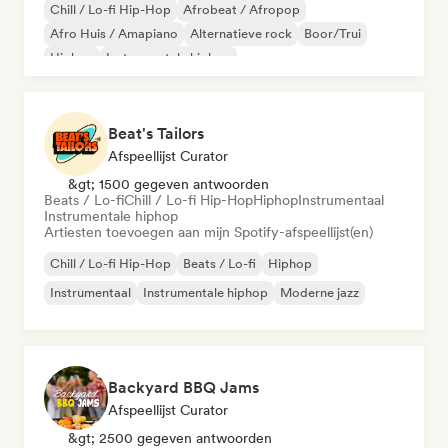
Chill / Lo-fi Hip-Hop
Afrobeat / Afropop
Afro Huis / Amapiano
Alternatieve rock
Boor/Trui
Hiphop
Instrumentale hiphop
Melodische & progressieve house
Beat's Tailors
Afspeellijst Curator
&gt; 1500 gegeven antwoorden
Beats / Lo-fi
Chill / Lo-fi Hip-Hop
Hiphop
Instrumentaal
Instrumentale hiphop
Artiesten toevoegen aan mijn Spotify-afspeellijst(en)
Chill / Lo-fi Hip-Hop
Beats / Lo-fi
Hiphop
Instrumentaal
Instrumentale hiphop
Moderne jazz
Backyard BBQ Jams
Afspeellijst Curator
&gt; 2500 gegeven antwoorden