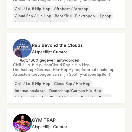
Chill / Lo-fi Hip-Hop
Afrobeat / Afropop
Cloud Rap / Hip Hop
Boor/Trui
Elektropop
Hiphop
Hyperpop
Internationale rap
Rap Beyond the Clouds
Afspeellijst Curator
&gt; 1300 gegeven antwoorden
Chill / Lo-fi Hip-Hop
Cloud Rap / Hip Hop
Deutschrap/German Hip-Hop
Hiphop
Internationale rap
Artiesten toevoegen aan mijn Spotify-afspeellijst(en)
Chill / Lo-fi Hip-Hop
Cloud Rap / Hip Hop
Internationale rap
Deutschrap/German Hip-Hop
Hiphop
Nederhop/Dutch Hip-Hop
Rap in het Engels
Franse rap
GYM TRAP
Afspeellijst Curator