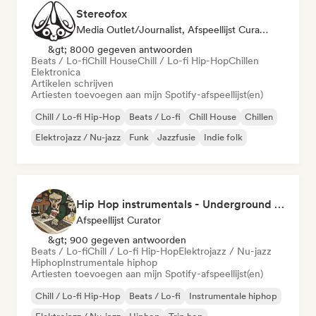
Stereofox
Media Outlet/Journalist, Afspeellijst Curator
&gt; 8000 gegeven antwoorden
Beats / Lo-fi
Chill House
Chill / Lo-fi Hip-Hop
Chillen
Elektronica
Artikelen schrijven
Artiesten toevoegen aan mijn Spotify-afspeellijst(en)
Chill / Lo-fi Hip-Hop
Beats / Lo-fi
Chill House
Chillen
Elektrojazz / Nu-jazz
Funk
Jazzfusie
Indie folk
Hip Hop instrumentals - Underground boombap & Lo Fi Hip Hop (by Snaap)
Afspeellijst Curator
&gt; 900 gegeven antwoorden
Beats / Lo-fi
Chill / Lo-fi Hip-Hop
Elektrojazz / Nu-jazz
Hiphop
Instrumentale hiphop
Artiesten toevoegen aan mijn Spotify-afspeellijst(en)
Chill / Lo-fi Hip-Hop
Beats / Lo-fi
Instrumentale hiphop