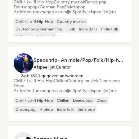
Chill / Lo-fi Hip-Hop
Country muziek
Dance pop
Deutschpop/German Pop
Elektropop
Artiesten toevoegen aan mijn Spotify-afspeellijst(en)
Chill / Lo-fi Hip-Hop
Country muziek
Deutschpop/German Pop
Funk
Indie dans
Indie folk
Indie pop
Indie rock
Space trip- An Indie/Pop/Folk/Hip-hop/Rock Playlist
Afspeellijst Curator
&gt; 1600 gegeven antwoorden
Chill / Lo-fi Hip-Hop
Chillen
Country muziek
Dance pop
Disco
Artiesten toevoegen aan mijn Spotify-afspeellijst(en)
Chill / Lo-fi Hip-Hop
Chillen
Dance pop
Disco
Droompop
Hiphop
Indie folk
Indie pop
Pompey Music