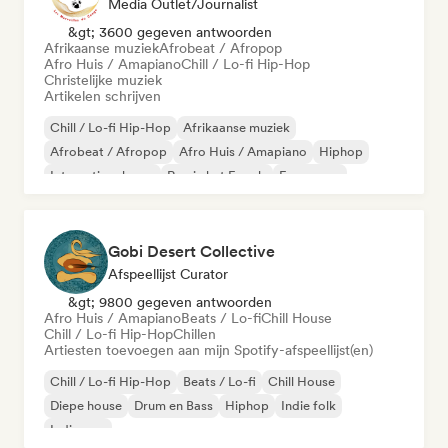
Media Outlet/Journalist
&gt; 3600 gegeven antwoorden
Afrikaanse muziek
Afrobeat / Afropop
Afro Huis / Amapiano
Chill / Lo-fi Hip-Hop
Christelijke muziek
Artikelen schrijven
Chill / Lo-fi Hip-Hop
Afrikaanse muziek
Afrobeat / Afropop
Afro Huis / Amapiano
Hiphop
Internationale rap
Rap in het Engels
Franse rap
Gobi Desert Collective
Afspeellijst Curator
&gt; 9800 gegeven antwoorden
Afro Huis / Amapiano
Beats / Lo-fi
Chill House
Chill / Lo-fi Hip-Hop
Chillen
Artiesten toevoegen aan mijn Spotify-afspeellijst(en)
Chill / Lo-fi Hip-Hop
Beats / Lo-fi
Chill House
Diepe house
Drum en Bass
Hiphop
Indie folk
Indie pop