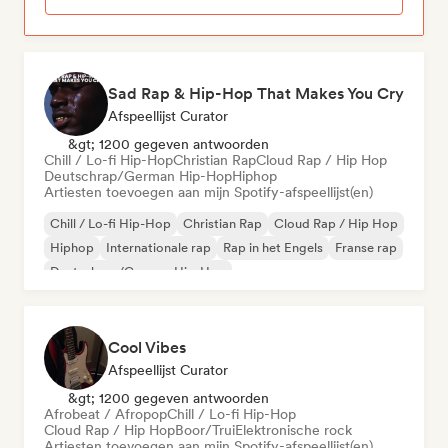
Sad Rap & Hip-Hop That Makes You Cry
Afspeellijst Curator
&gt; 1200 gegeven antwoorden
Chill / Lo-fi Hip-Hop
Christian Rap
Cloud Rap / Hip Hop
Deutschrap/German Hip-Hop
Hiphop
Artiesten toevoegen aan mijn Spotify-afspeellijst(en)
Chill / Lo-fi Hip-Hop
Christian Rap
Cloud Rap / Hip Hop
Hiphop
Internationale rap
Rap in het Engels
Franse rap
Deutschrap/German Hip-Hop
Cool Vibes
Afspeellijst Curator
&gt; 1200 gegeven antwoorden
Afrobeat / Afropop
Chill / Lo-fi Hip-Hop
Cloud Rap / Hip Hop
Boor/Trui
Elektronische rock
Artiesten toevoegen aan mijn Spotify-afspeellijst(en)