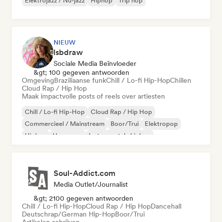
Elektrojazz / Nu-jazz
Hiphop
Trip hop
NIEUW
lsbdraw
Sociale Media Beïnvloeder
&gt; 100 gegeven antwoorden
Omgeving
Braziliaanse funk
Chill / Lo-fi Hip-Hop
Chillen
Cloud Rap / Hip Hop
Maak impactvolle posts of reels over artiesten
Chill / Lo-fi Hip-Hop
Cloud Rap / Hip Hop
Commercieel / Mainstream
Boor/Trui
Elektropop
Hiphop
Hyperpop
Instrumentale hiphop
Soul-Addict.com
Media Outlet/Journalist
&gt; 2100 gegeven antwoorden
Chill / Lo-fi Hip-Hop
Cloud Rap / Hip Hop
Dancehall
Deutschrap/German Hip-Hop
Boor/Trui