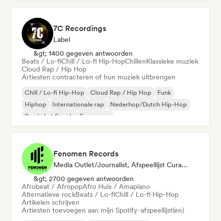
7C Recordings
Label
&gt; 1400 gegeven antwoorden
Beats / Lo-fi
Chill / Lo-fi Hip-Hop
Chillen
Klassieke muziek
Cloud Rap / Hip Hop
Artiesten contracteren of hun muziek uitbrengen
Chill / Lo-fi Hip-Hop
Cloud Rap / Hip Hop
Funk
Hiphop
Internationale rap
Nederhop/Dutch Hip-Hop
Rap in het Engels
Franse rap
Fenomen Records
Media Outlet/Journalist, Afspeellijst Curator
&gt; 2700 gegeven antwoorden
Afrobeat / Afropop
Afro Huis / Amapiano
Alternatieve rock
Beats / Lo-fi
Chill / Lo-fi Hip-Hop
Artikelen schrijven
Artiesten toevoegen aan mijn Spotify-afspeellijst(en)