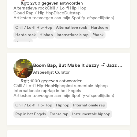
&gt; 2700 gegeven antwoorden
Alternatieve rock
Chill / Lo-fi Hip-Hop
Cloud Rap / Hip Hop
Disco
Dubstep
Artiesten toevoegen aan mijn Spotify-afspeellijst(en)
Chill / Lo-fi Hip-Hop
Alternatieve rock
Hardcore
Harde rock
Hiphop
Internationale rap
Phonk
Poprock
Boom Bap, But Make It Jazzy 🎷 Jazz Rap, Underground & Conscious Hip-Hop
Afspeellijst Curator
&gt; 1000 gegeven antwoorden
Chill / Lo-fi Hip-Hop
Hiphop
Instrumentale hiphop
Internationale rap
Rap in het Engels
Artiesten toevoegen aan mijn Spotify-afspeellijst(en)
Chill / Lo-fi Hip-Hop
Hiphop
Internationale rap
Rap in het Engels
Franse rap
Instrumentale hiphop