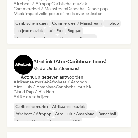
Afrobeat / Afropop
Caribische muziek
Commercieel / Mainstream
Dancehall
Dance pop
Maak impactvolle posts of reels over artiesten
Caribische muziek
Commercieel / Mainstream
Hiphop
Latijnse muziek
Latin Pop
Reggae
Singer-liedjesschrijver
Afrobeat / Afropop
AfroLink (Afro-Caribbean focus)
Media Outlet/Journalist
&gt; 1000 gegeven antwoorden
Afrikaanse muziek
Afrobeat / Afropop
Afro Huis / Amapiano
Caribische muziek
Cloud Rap / Hip Hop
Artikelen schrijven
Caribische muziek
Afrikaanse muziek
Afrobeat / Afropop
Afro Huis / Amapiano
Dancehall
Rap in het Engels
Franse rap
R&B