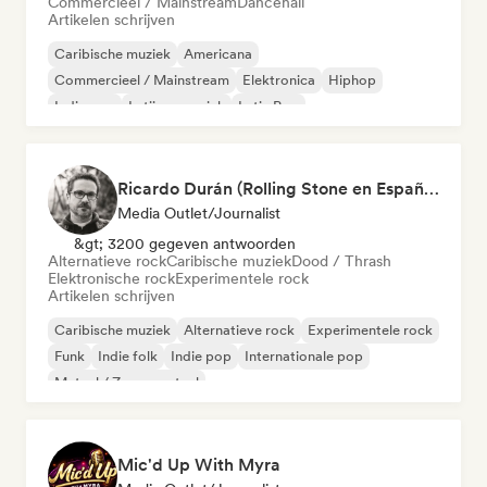
Commercieel / Mainstream
Dancehall
Artikelen schrijven
Caribische muziek
Americana
Commercieel / Mainstream
Elektronica
Hiphop
Indie pop
Latijnse muziek
Latin Pop
Ricardo Durán (Rolling Stone en Español-Editor-in-chief)
Media Outlet/Journalist
&gt; 3200 gegeven antwoorden
Alternatieve rock
Caribische muziek
Dood / Thrash
Elektronische rock
Experimentele rock
Artikelen schrijven
Caribische muziek
Alternatieve rock
Experimentele rock
Funk
Indie folk
Indie pop
Internationale pop
Metaal / Zwaar metaal
Mic'd Up With Myra