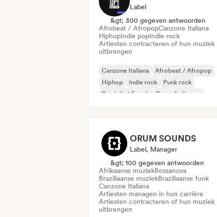
Label
&gt; 300 gegeven antwoorden
Afrobeat / Afropop
Canzone Italiana
Hiphop
Indie pop
Indie rock
Artiesten contracteren of hun muziek
uitbrengen
Canzone Italiana
Afrobeat / Afropop
Hiphop
Indie rock
Punk rock
Rap in het Engels
Trap
Indie pop
ORUM SOUNDS
Label, Manager
&gt; 100 gegeven antwoorden
Afrikaanse muziek
Bossanova
Braziliaanse muziek
Braziliaanse funk
Canzone Italiana
Artiesten managen in hun carrière
Artiesten contracteren of hun muziek
uitbrengen