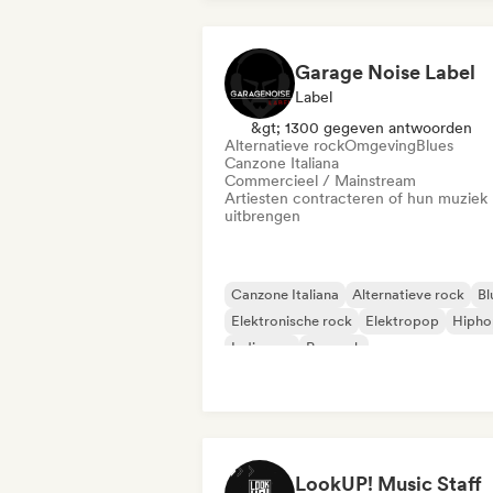
Garage Noise Label
Label
&gt; 1300 gegeven antwoorden
Alternatieve rock
Omgeving
Blues
Canzone Italiana
Commercieel / Mainstream
Artiesten contracteren of hun muziek
uitbrengen
Canzone Italiana
Alternatieve rock
Bl
Elektronische rock
Elektropop
Hipho
Indie pop
Poprock
LookUP! Music Staff