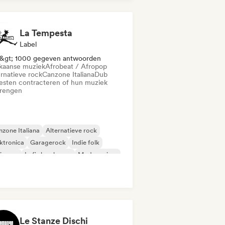
utschrap/German Hip-Hop
Elektropop
nk
La Tempesta
Label
&gt; 1000 gegeven antwoorden
ikaanse muziek
Afrobeat / Afropop
ernatieve rock
Canzone Italiana
Dub
iesten contracteren of hun muziek
brengen
zone Italiana
Alternatieve rock
ktronica
Garagerock
Indie folk
ie pop
Lofi slaapkamer
Moderne jazz
Le Stanze Dischi