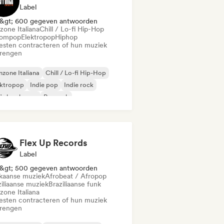
Label
&gt; 600 gegeven antwoorden
zone Italiana
Chill / Lo-fi Hip-Hop
ompop
Elektropop
Hiphop
iesten contracteren of hun muziek
brengen
zone Italiana
Chill / Lo-fi Hip-Hop
ektropop
Indie pop
Indie rock
i slaapkamer
Poprock
/Trap Italiano
Flex Up Records
Label
&gt; 500 gegeven antwoorden
ikaanse muziek
Afrobeat / Afropop
ziliaanse muziek
Braziliaanse funk
zone Italiana
iesten contracteren of hun muziek
brengen