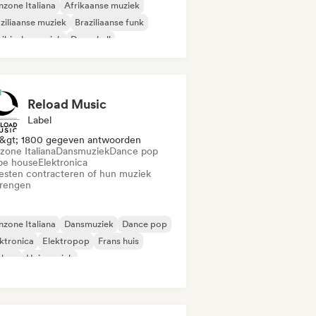
zone Italiana
Afrikaanse muziek
ziliaanse muziek
Braziliaanse funk
ibische muziek
Dancehall
ijnse muziek
Reggaeton
Reload Music
Label
&gt; 1800 gegeven antwoorden
zone Italiana
Dansmuziek
Dance pop
pe house
Elektronica
iesten contracteren of hun muziek
brengen
zone Italiana
Dansmuziek
Dance pop
ktronica
Elektropop
Frans huis
phop
Huismuziek