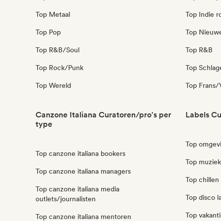
Top Metaal
Top Indie r
Top Pop
Top Nieuw
Top R&B/Soul
Top R&B
Top Rock/Punk
Top Schla
Top Wereld
Top Frans/V
Canzone Italiana Curatoren/pro's per
Labels Cu
type
Top omgevi
Top canzone italiana bookers
Top muziek 
Top canzone italiana managers
Top chillen 
Top canzone italiana media
Top disco l
outlets/journalisten
Top vakanti
Top canzone italiana mentoren