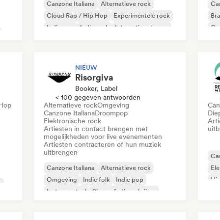
Canzone Italiana
Alternatieve rock
Can
Cloud Rap / Hip Hop
Experimentele rock
Bra
Indie pop
Indie rock
Internationale pop
Car
Nieuwe scène
Lat
NIEUW
Risorgiva
Booker, Label
< 100 gegeven antwoorden
-Hop
Alternatieve rock
Omgeving
Can
Canzone Italiana
Droompop
Die
Elektronische rock
Art
Artiesten in contact brengen met
uit
mogelijkheden voor live evenementen
Artiesten contracteren of hun muziek
uitbrengen
Can
Canzone Italiana
Alternatieve rock
Ele
Omgeving
Indie folk
Indie pop
Hi
k
Instrumentaal
Singer-liedjesschrijver
Droompop