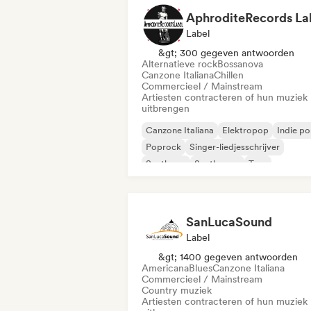
AphroditeRecords La
Label
&gt; 300 gegeven antwoorden
Alternatieve rock
Bossanova
Canzone Italiana
Chillen
Commercieel / Mainstream
Artiesten contracteren of hun muziek
uitbrengen
Canzone Italiana
Elektropop
Indie p
Poprock
Singer-liedjesschrijver
Synthpop
Synthwave
Trap
SanLucaSound
Label
&gt; 1400 gegeven antwoorden
Americana
Blues
Canzone Italiana
Commercieel / Mainstream
Country muziek
Artiesten contracteren of hun muziek