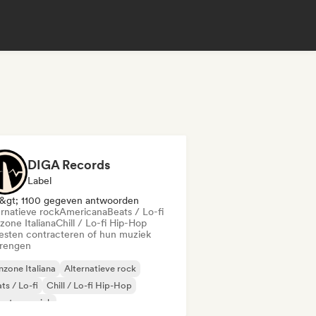
DIGA Records
Label
&gt; 1100 gegeven antwoorden
ernatieve rock
Americana
Beats / Lo-fi
zone Italiana
Chill / Lo-fi Hip-Hop
iesten contracteren of hun muziek
brengen
zone Italiana
Alternatieve rock
ts / Lo-fi
Chill / Lo-fi Hip-Hop
untry muziek