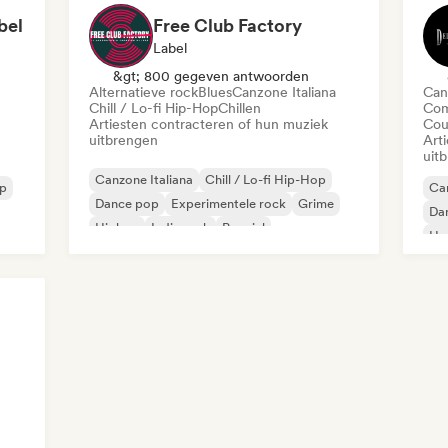
bel
Free Club Factory
Label
&gt; 800 gegeven antwoorden
Alternatieve rock
Blues
Canzone Italiana
Can
Chill / Lo-fi Hip-Hop
Chillen
Com
Artiesten contracteren of hun muziek
Cou
uitbrengen
Art
uit
Canzone Italiana
Chill / Lo-fi Hip-Hop
op
Can
Dance pop
Experimentele rock
Grime
Da
Hiphop
Indie rock
Popziel
Hy