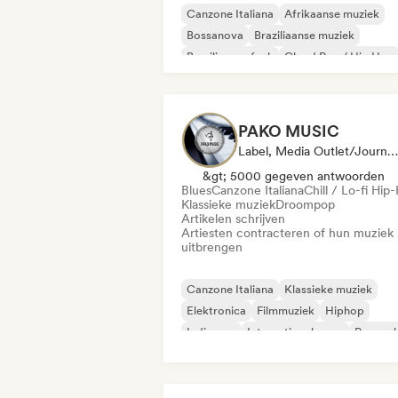
Canzone Italiana
Afrikaanse muziek
Bossanova
Braziliaanse muziek
Braziliaanse funk
Cloud Rap / Hip Hop
Dancehall
Elektrojazz / Nu-jazz
PAKO MUSIC
Label, Media Outlet/Journalist
&gt; 5000 gegeven antwoorden
Blues
Canzone Italiana
Chill / Lo-fi Hip
Klassieke muziek
Droompop
Artikelen schrijven
Artiesten contracteren of hun muziek
uitbrengen
Canzone Italiana
Klassieke muziek
Elektronica
Filmmuziek
Hiphop
Indie pop
Internationale pop
Poproc