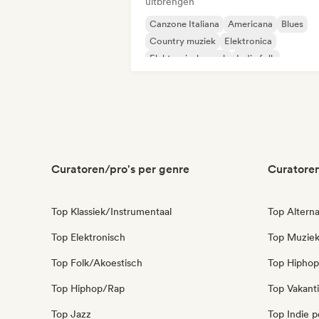
uitbrengen
Canzone Italiana
Americana
Blues
Country muziek
Elektronica
Elektronische rock
Indie folk
K-Pop/J-Pop
Curatoren/pro's per genre
Curatoren
Top Klassiek/Instrumentaal
Top Alterna
Top Elektronisch
Top Muziek
Top Folk/Akoestisch
Top Hiphop
Top Hiphop/Rap
Top Vakant
Top Jazz
Top Indie 