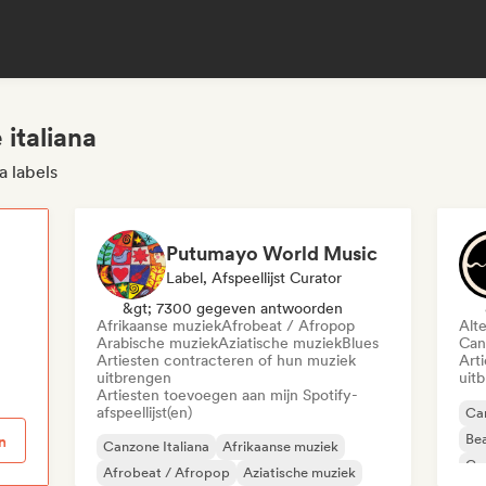
 italiana
a labels
Putumayo World Music
Label, Afspeellijst Curator
p
&gt; 7300 gegeven antwoorden
Afrikaanse muziek
Afrobeat / Afropop
Alt
Arabische muziek
Aziatische muziek
Blues
Can
Artiesten contracteren of hun muziek
Art
uitbrengen
uit
Artiesten toevoegen aan mijn Spotify-
afspeellijst(en)
Can
Bea
n
Canzone Italiana
Afrikaanse muziek
Co
Afrobeat / Afropop
Aziatische muziek