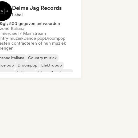
Delma Jag Records
Label
&gt; 500 gegeven antwoorden
zone Italiana
mercieel / Mainstream
ntry muziek
Dance pop
Droompop
iesten contracteren of hun muziek
brengen
zone Italiana
Country muziek
nce pop
Droompop
Elektropop
perpop
Indie pop
Internationale pop