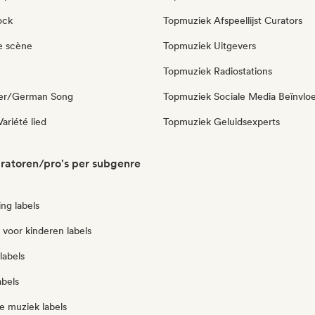
ock
Topmuziek Afspeellijst Curators
e scène
Topmuziek Uitgevers
Topmuziek Radiostations
ger/German Song
Topmuziek Sociale Media Beïnvlo
ariété lied
Topmuziek Geluidsexperts
ratoren/pro's per subgenre
ng labels
voor kinderen labels
labels
abels
e muziek labels