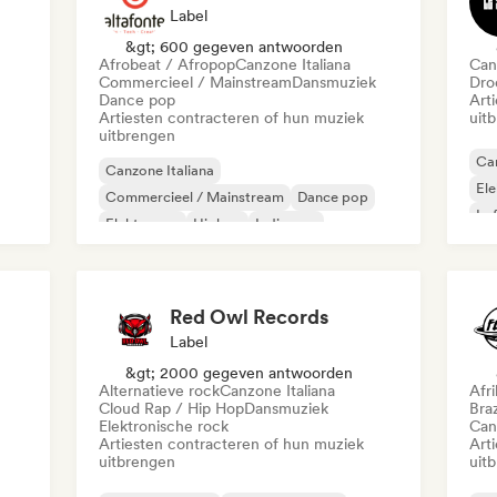
Label
&gt; 600 gegeven antwoorden
Afrobeat / Afropop
Canzone Italiana
Can
Commercieel / Mainstream
Dansmuziek
Dro
Dance pop
Art
Artiesten contracteren of hun muziek
uit
uitbrengen
Can
Canzone Italiana
El
Commercieel / Mainstream
Dance pop
Lof
Elektropop
Hiphop
Indie pop
Rap
Indie rock
Poprock
Red Owl Records
Label
&gt; 2000 gegeven antwoorden
Alternatieve rock
Canzone Italiana
Afr
Cloud Rap / Hip Hop
Dansmuziek
Bra
Elektronische rock
Can
Artiesten contracteren of hun muziek
Art
uitbrengen
uit