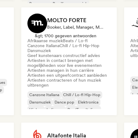
De
Bossanova
Braziliaanse muziek
Fu
Caribische muziek
Latijnse muziek
MOLTO FORTE
Booker, Label, Manager, Mentor, Uitgever
&gt; 1700 gegeven antwoorden
Afrikaanse muziek
Beats / Lo-fi
Afr
Canzone Italiana
Chill / Lo-fi Hip-Hop
Alt
Dansmuziek
Art
Geef kunstenaars constructief advies
uit
Artiesten in contact brengen met
mogelijkheden voor live evenementen
Artiesten managen in hun carrière
Artiesten een uitgeefcontract aanbieden
Artiesten contracteren of hun muziek
Can
ues
uitbrengen
Ele
p
Canzone Italiana
Chill / Lo-fi Hip-Hop
Ind
Dansmuziek
Dance pop
Elektronica
Hiphop
Indie pop
Rap/Trap Italiano
Altafonte Italia