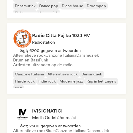
Dansmuziek
Dance pop
Diepe house
Droompop
Elektropop
Huismuziek
Radio Città Fujiko 103.1 FM
Radiostation
&gt; 6200 gegeven antwoorden
Alternatieve rock
Canzone Italiana
Dansmuziek
Drum en Bass
Funk
Artiesten uitzenden op de radio
Canzone Italiana
Alternatieve rock
Dansmuziek
Harde rock
Indie rock
Moderne jazz
Rap in het Engels
R&B
IVISIONATICI
Media Outlet/Journalist
&gt; 2500 gegeven antwoorden
Alternatieve rock
Blues
Canzone Italiana
Dansmuziek