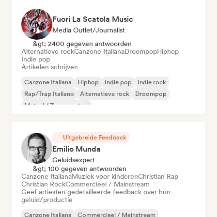
Fuori La Scatola Music
Media Outlet/Journalist
&gt; 2400 gegeven antwoorden
Alternatieve rock
Canzone Italiana
Droompop
Hiphop
Indie pop
Artikelen schrijven
Canzone Italiana
Hiphop
Indie pop
Indie rock
Rap/Trap Italiano
Alternatieve rock
Droompop
Metaal / Zwaar metaal
Uitgebreide Feedback
Emilio Munda
Geluidsexpert
&gt; 100 gegeven antwoorden
Canzone Italiana
Muziek voor kinderen
Christian Rap
Christian Rock
Commercieel / Mainstream
Geef artiesten gedetailleerde feedback over hun
geluid/productie
Canzone Italiana
Commercieel / Mainstream