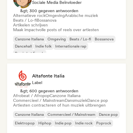
Sociale Media Beïnvloeder
&gt; 300 gegeven antwoorden
Alternatieve rock
Omgeving
Arabische muziek
Beats / Lo-fi
Bossanova
Artikelen schrijven
Maak impactvolle posts of reels over artiesten
Canzone Italiana
Omgeving
Beats / Lo-fi
Bossanova
Dancehall
Indie folk
Internationale rap
Rap in het Engels
Altafonte Italia
Label
&gt; 600 gegeven antwoorden
Afrobeat / Afropop
Canzone Italiana
Commercieel / Mainstream
Dansmuziek
Dance pop
Artiesten contracteren of hun muziek uitbrengen
Canzone Italiana
Commercieel / Mainstream
Dance pop
Elektropop
Hiphop
Indie pop
Indie rock
Poprock