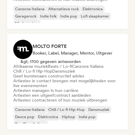
Canzone Italiana
Alternatieve rock
Elektronica
Garagerock
Indie folk
Indie pop
Lofi slaapkamer
Moderne jazz
MOLTO FORTE
Booker, Label, Manager, Mentor, Uitgever
&gt; 1700 gegeven antwoorden
Afrikaanse muziek
Beats / Lo-fi
Canzone Italiana
Chill / Lo-fi Hip-Hop
Dansmuziek
Geef kunstenaars constructief advies
Artiesten in contact brengen met mogelijkheden voor
live evenementen
Artiesten managen in hun carrière
Artiesten een uitgeefcontract aanbieden
Artiesten contracteren of hun muziek uitbrengen
Canzone Italiana
Chill / Lo-fi Hip-Hop
Dansmuziek
Dance pop
Elektronica
Hiphop
Indie pop
Rap/Trap Italiano