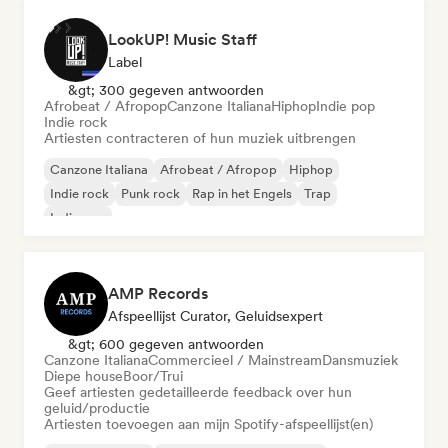
LookUP! Music Staff
Label
&gt; 300 gegeven antwoorden
Afrobeat / Afropop
Canzone Italiana
Hiphop
Indie pop
Indie rock
Artiesten contracteren of hun muziek uitbrengen
Canzone Italiana
Afrobeat / Afropop
Hiphop
Indie rock
Punk rock
Rap in het Engels
Trap
Indie pop
AMP Records
Afspeellijst Curator, Geluidsexpert
&gt; 600 gegeven antwoorden
Canzone Italiana
Commercieel / Mainstream
Dansmuziek
Diepe house
Boor/Trui
Geef artiesten gedetailleerde feedback over hun
geluid/productie
Artiesten toevoegen aan mijn Spotify-afspeellijst(en)