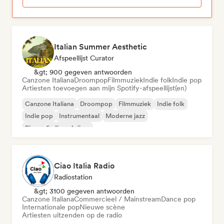
Italian Summer Aesthetic
Afspeellijst Curator
&gt; 900 gegeven antwoorden
Canzone Italiana
Droompop
Filmmuziek
Indie folk
Indie pop
Artiesten toevoegen aan mijn Spotify-afspeellijst(en)
Canzone Italiana
Droompop
Filmmuziek
Indie folk
Indie pop
Instrumentaal
Moderne jazz
Singer-liedjesschrijver
Ciao Italia Radio
Radiostation
&gt; 3100 gegeven antwoorden
Canzone Italiana
Commercieel / Mainstream
Dance pop
Internationale pop
Nieuwe scène
Artiesten uitzenden op de radio