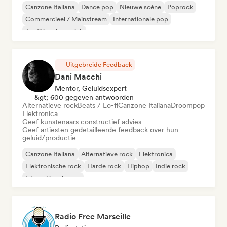
Canzone Italiana
Dance pop
Nieuwe scène
Poprock
Commercieel / Mainstream
Internationale pop
Traditionele muziek
Uitgebreide Feedback
Dani Macchi
Mentor, Geluidsexpert
&gt; 600 gegeven antwoorden
Alternatieve rock
Beats / Lo-fi
Canzone Italiana
Droompop
Elektronica
Geef kunstenaars constructief advies
Geef artiesten gedetailleerde feedback over hun
geluid/productie
Canzone Italiana
Alternatieve rock
Elektronica
Elektronische rock
Harde rock
Hiphop
Indie rock
Internationale pop
Radio Free Marseille