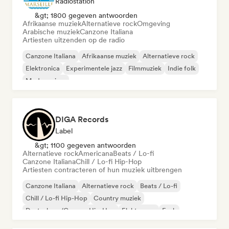
Radiostation
&gt; 1800 gegeven antwoorden
Afrikaanse muziek
Alternatieve rock
Omgeving
Arabische muziek
Canzone Italiana
Artiesten uitzenden op de radio
Canzone Italiana
Afrikaanse muziek
Alternatieve rock
Elektronica
Experimentele jazz
Filmmuziek
Indie folk
Moderne jazz
DIGA Records
Label
&gt; 1100 gegeven antwoorden
Alternatieve rock
Americana
Beats / Lo-fi
Canzone Italiana
Chill / Lo-fi Hip-Hop
Artiesten contracteren of hun muziek uitbrengen
Canzone Italiana
Alternatieve rock
Beats / Lo-fi
Chill / Lo-fi Hip-Hop
Country muziek
Deutschrap/German Hip-Hop
Elektropop
Funk