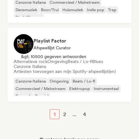
Canzone Italiana
Commercieel / Mainstream
Dansmuziek
Boor/Trui
Huismuziek
Indie pop
Trap
Stedelijke pop
Playlist Factor
Afspeellijst Curator
&gt; 10500 gegeven antwoorden
Alternatieve rock
Omgeving
Beats / Lo-fi
Blues
Canzone Italiana
Artiesten toevoegen aan mijn Spotify-afspeellijst(en)
Canzone Italiana
Omgeving
Beats / Lo-fi
Commercieel / Mainstream
Elektropop
Instrumentaal
Poprock
Popziel
1
2
...
4