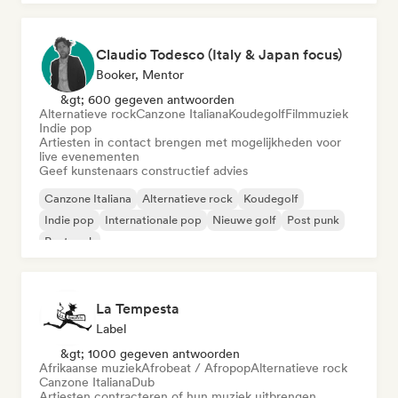
Claudio Todesco (Italy & Japan focus)
Booker, Mentor
&gt; 600 gegeven antwoorden
Alternatieve rock
Canzone Italiana
Koudegolf
Filmmuziek
Indie pop
Artiesten in contact brengen met mogelijkheden voor
live evenementen
Geef kunstenaars constructief advies
Canzone Italiana
Alternatieve rock
Koudegolf
Indie pop
Internationale pop
Nieuwe golf
Post punk
Post rock
La Tempesta
Label
&gt; 1000 gegeven antwoorden
Afrikaanse muziek
Afrobeat / Afropop
Alternatieve rock
Canzone Italiana
Dub
Artiesten contracteren of hun muziek uitbrengen