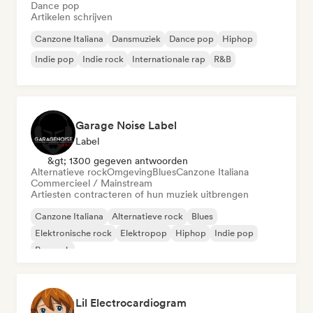
Dance pop
Artikelen schrijven
Canzone Italiana
Dansmuziek
Dance pop
Hiphop
Indie pop
Indie rock
Internationale rap
R&B
Garage Noise Label
Label
&gt; 1300 gegeven antwoorden
Alternatieve rock
Omgeving
Blues
Canzone Italiana
Commercieel / Mainstream
Artiesten contracteren of hun muziek uitbrengen
Canzone Italiana
Alternatieve rock
Blues
Elektronische rock
Elektropop
Hiphop
Indie pop
Poprock
Lil Electrocardiogram