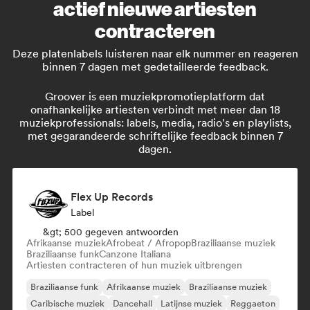
actief nieuwe artiesten
contracteren
Deze platenlabels luisteren naar elk nummer en reageren
binnen 7 dagen met gedetailleerde feedback.
Groover is een muziekpromotieplatform dat
onafhankelijke artiesten verbindt met meer dan 18
muziekprofessionals: labels, media, radio's en playlists,
met gegarandeerde schriftelijke feedback binnen 7
dagen.
Flex Up Records
Label
&gt; 500 gegeven antwoorden
Afrikaanse muziek
Afrobeat / Afropop
Braziliaanse muziek
Braziliaanse funk
Canzone Italiana
Artiesten contracteren of hun muziek uitbrengen
Braziliaanse funk
Afrikaanse muziek
Braziliaanse muziek
Caribische muziek
Dancehall
Latijnse muziek
Reggaeton