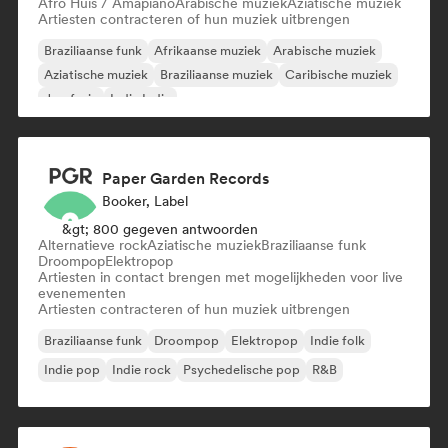
Afro Huis / Amapiano
Arabische muziek
Aziatische muziek
Artiesten contracteren of hun muziek uitbrengen
Braziliaanse funk
Afrikaanse muziek
Arabische muziek
Aziatische muziek
Braziliaanse muziek
Caribische muziek
Jazzfusie
Indie India
Paper Garden Records
Booker, Label
&gt; 800 gegeven antwoorden
Alternatieve rock
Aziatische muziek
Braziliaanse funk
Droompop
Elektropop
Artiesten in contact brengen met mogelijkheden voor live
evenementen
Artiesten contracteren of hun muziek uitbrengen
Braziliaanse funk
Droompop
Elektropop
Indie folk
Indie pop
Indie rock
Psychedelische pop
R&B