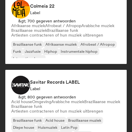
Colmeia 22
Label
&gt; 700 gegeven antwoorden
Afrikaanse muziek
Afrobeat / Afropop
Arabische muziek
Braziliaanse muziek
Braziliaanse funk
Artiesten contracteren of hun muziek uitbrengen
Braziliaanse funk
Afrikaanse muziek
Afrobeat / Afropop
Funk
Jazzfusie
Hiphop
Instrumentale hiphop
Internationale rap
Savitar Records LABEL
Label
&gt; 800 gegeven antwoorden
Acid house
Omgeving
Arabische muziek
Braziliaanse muziek
Braziliaanse funk
Artiesten contracteren of hun muziek uitbrengen
Braziliaanse funk
Acid house
Braziliaanse muziek
Diepe house
Huismuziek
Latin Pop