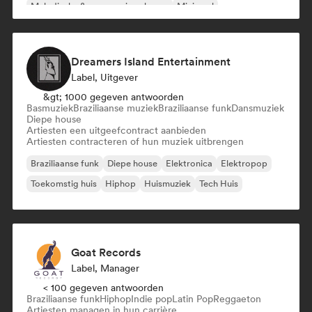
Melodische & progressieve house
Minimaal
Dreamers Island Entertainment
Label, Uitgever
&gt; 1000 gegeven antwoorden
Basmuziek
Braziliaanse muziek
Braziliaanse funk
Dansmuziek
Diepe house
Artiesten een uitgeefcontract aanbieden
Artiesten contracteren of hun muziek uitbrengen
Braziliaanse funk
Diepe house
Elektronica
Elektropop
Toekomstig huis
Hiphop
Huismuziek
Tech Huis
Goat Records
Label, Manager
< 100 gegeven antwoorden
Braziliaanse funk
Hiphop
Indie pop
Latin Pop
Reggaeton
Artiesten managen in hun carrière