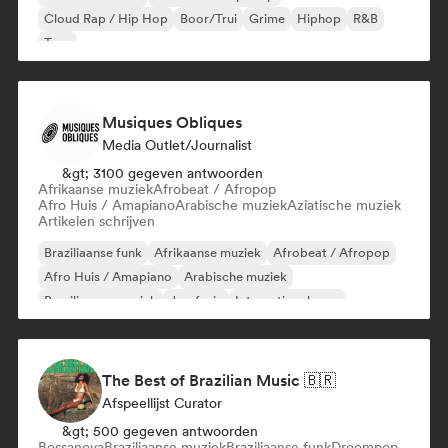
Cloud Rap / Hip Hop
Boor/Trui
Grime
Hiphop
R&B
Trap
Musiques Obliques
Media Outlet/Journalist
&gt; 3100 gegeven antwoorden
Afrikaanse muziek
Afrobeat / Afropop
Afro Huis / Amapiano
Arabische muziek
Aziatische muziek
Artikelen schrijven
Braziliaanse funk
Afrikaanse muziek
Afrobeat / Afropop
Afro Huis / Amapiano
Arabische muziek
Braziliaanse muziek
Jazzfusie
Internationale rap
The Best of Brazilian Music 🇧🇷
Afspeellijst Curator
&gt; 500 gegeven antwoorden
Bossanova
Braziliaanse muziek
Braziliaanse funk
Droompop