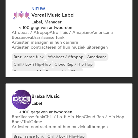
NIEUW
Voreal Music Label
Label, Manager
< 100 gegeven antwoorden
Afrobeat / Afropop
Afro Huis / Amapiano
Americana
Bossanova
Braziliaanse funk
Artiesten managen in hun carrière
Artiesten contracteren of hun muziek uitbrengen
Braziliaanse funk
Afrobeat / Afropop
Americana
Chill / Lo-fi Hip-Hop
Cloud Rap / Hip Hop
Country muziek
Dansmuziek
Disco
Braba Music
Label
< 100 gegeven antwoorden
Braziliaanse funk
Chill / Lo-fi Hip-Hop
Cloud Rap / Hip Hop
Boor/Trui
Grime
Artiesten contracteren of hun muziek uitbrengen
Braziliaanse funk
Chill / Lo-fi Hip-Hop