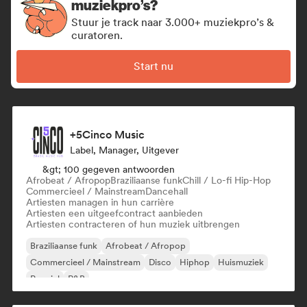
muziekpro’s?
Stuur je track naar 3.000+ muziekpro’s &
curatoren.
Start nu
+5Cinco Music
Label, Manager, Uitgever
&gt; 100 gegeven antwoorden
Afrobeat / Afropop
Braziliaanse funk
Chill / Lo-fi Hip-Hop
Commercieel / Mainstream
Dancehall
Artiesten managen in hun carrière
Artiesten een uitgeefcontract aanbieden
Artiesten contracteren of hun muziek uitbrengen
Braziliaanse funk
Afrobeat / Afropop
Commercieel / Mainstream
Disco
Hiphop
Huismuziek
Popziel
R&B