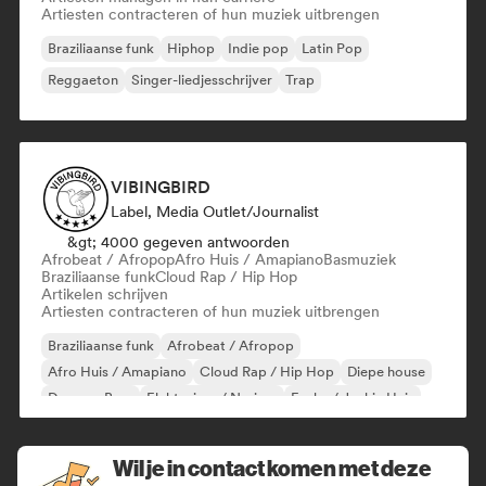
Artiesten contracteren of hun muziek uitbrengen
Braziliaanse funk
Hiphop
Indie pop
Latin Pop
Reggaeton
Singer-liedjesschrijver
Trap
VIBINGBIRD
Label, Media Outlet/Journalist
&gt; 4000 gegeven antwoorden
Afrobeat / Afropop
Afro Huis / Amapiano
Basmuziek
Braziliaanse funk
Cloud Rap / Hip Hop
Artikelen schrijven
Artiesten contracteren of hun muziek uitbrengen
Braziliaanse funk
Afrobeat / Afropop
Afro Huis / Amapiano
Cloud Rap / Hip Hop
Diepe house
Drum en Bass
Elektrojazz / Nu-jazz
Funky / Jackin Huis
Wil je in contact komen met deze