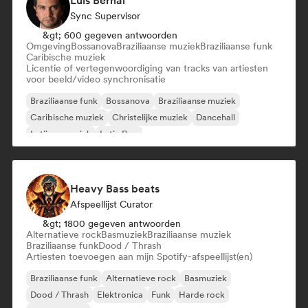
Luis Bernal
Sync Supervisor
&gt; 600 gegeven antwoorden
Omgeving
Bossanova
Braziliaanse muziek
Braziliaanse funk
Caribische muziek
Licentie of vertegenwoordiging van tracks van artiesten
voor beeld/video synchronisatie
Braziliaanse funk
Bossanova
Braziliaanse muziek
Caribische muziek
Christelijke muziek
Dancehall
Latijnse muziek
Latin Pop
Heavy Bass beats
Afspeellijst Curator
&gt; 1800 gegeven antwoorden
Alternatieve rock
Basmuziek
Braziliaanse muziek
Braziliaanse funk
Dood / Thrash
Artiesten toevoegen aan mijn Spotify-afspeellijst(en)
Braziliaanse funk
Alternatieve rock
Basmuziek
Dood / Thrash
Elektronica
Funk
Harde rock