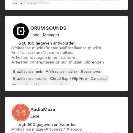
Afrobeat / Afropop
ORUM SOUNDS
Label, Manager
&gt; 100 gegeven antwoorden
Afrikaanse muziek
Bossanova
Braziliaanse muziek
Braziliaanse funk
Canzone Italiana
Artiesten managen in hun carrière
Artiesten contracteren of hun muziek uitbrengen
Braziliaanse funk
Afrikaanse muziek
Bossanova
Braziliaanse muziek
Cloud Rap / Hip Hop
Dancehall
Elektrojazz / Nu-jazz
Jazzfusie
AudioMaze
Label
&gt; 500 gegeven antwoorden
Afrikaanse muziek
Afrobeat / Afropop