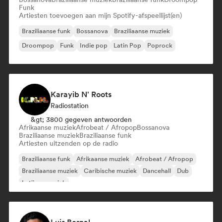
Funk
Artiesten toevoegen aan mijn Spotify-afspeellijst(en)
Braziliaanse funk
Bossanova
Braziliaanse muziek
Droompop
Funk
Indie pop
Latin Pop
Poprock
Karayib N' Roots
Radiostation
&gt; 3800 gegeven antwoorden
Afrikaanse muziek
Afrobeat / Afropop
Bossanova
Braziliaanse muziek
Braziliaanse funk
Artiesten uitzenden op de radio
Braziliaanse funk
Afrikaanse muziek
Afrobeat / Afropop
Braziliaanse muziek
Caribische muziek
Dancehall
Dub
Latijnse muziek