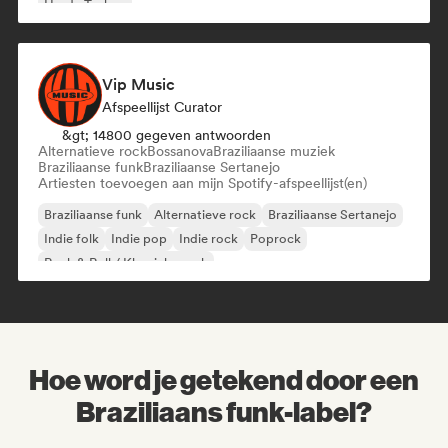
Harde Techno
Vip Music
Afspeellijst Curator
&gt; 14800 gegeven antwoorden
Alternatieve rock
Bossanova
Braziliaanse muziek
Braziliaanse funk
Braziliaanse Sertanejo
Artiesten toevoegen aan mijn Spotify-afspeellijst(en)
Braziliaanse funk
Alternatieve rock
Braziliaanse Sertanejo
Indie folk
Indie pop
Indie rock
Poprock
Rock & Roll / Klassieke rock
Hoe word je getekend door een
Braziliaans funk-label?