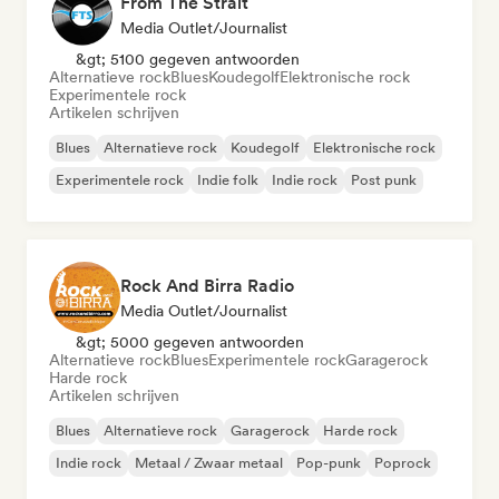
From The Strait
Media Outlet/Journalist
&gt; 5100 gegeven antwoorden
Alternatieve rock
Blues
Koudegolf
Elektronische rock
Experimentele rock
Artikelen schrijven
Blues
Alternatieve rock
Koudegolf
Elektronische rock
Experimentele rock
Indie folk
Indie rock
Post punk
Rock And Birra Radio
Media Outlet/Journalist
&gt; 5000 gegeven antwoorden
Alternatieve rock
Blues
Experimentele rock
Garagerock
Harde rock
Artikelen schrijven
Blues
Alternatieve rock
Garagerock
Harde rock
Indie rock
Metaal / Zwaar metaal
Pop-punk
Poprock