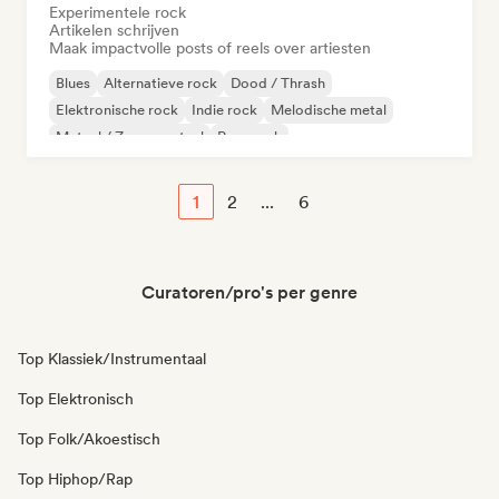
Experimentele rock
Artikelen schrijven
Maak impactvolle posts of reels over artiesten
Blues
Alternatieve rock
Dood / Thrash
Elektronische rock
Indie rock
Melodische metal
Metaal / Zwaar metaal
Pop-punk
1
2
...
6
Curatoren/pro's per genre
Top Klassiek/Instrumentaal
Top Elektronisch
Top Folk/Akoestisch
Top Hiphop/Rap