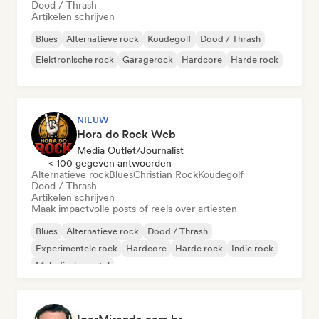
Dood / Thrash
Artikelen schrijven
Blues
Alternatieve rock
Koudegolf
Dood / Thrash
Elektronische rock
Garagerock
Hardcore
Harde rock
NIEUW
Hora do Rock Web
Media Outlet/Journalist
< 100 gegeven antwoorden
Alternatieve rock
Blues
Christian Rock
Koudegolf
Dood / Thrash
Artikelen schrijven
Maak impactvolle posts of reels over artiesten
Blues
Alternatieve rock
Dood / Thrash
Experimentele rock
Hardcore
Harde rock
Indie rock
Melodische metal