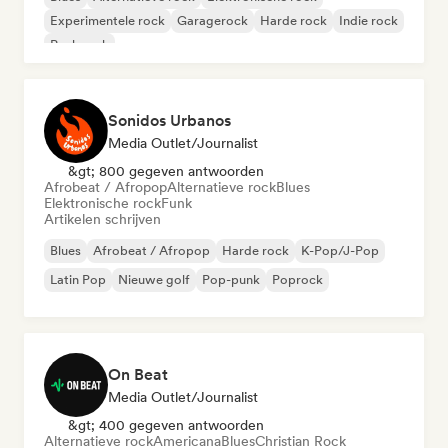
Experimentele rock
Garagerock
Harde rock
Indie rock
Punk rock
Sonidos Urbanos
Media Outlet/Journalist
&gt; 800 gegeven antwoorden
Afrobeat / Afropop
Alternatieve rock
Blues
Elektronische rock
Funk
Artikelen schrijven
Blues
Afrobeat / Afropop
Harde rock
K-Pop/J-Pop
Latin Pop
Nieuwe golf
Pop-punk
Poprock
On Beat
Media Outlet/Journalist
&gt; 400 gegeven antwoorden
Alternatieve rock
Americana
Blues
Christian Rock