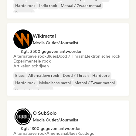
Harde rock
Indie rock
Metaal / Zwaar metaal
Pop-punk
Wikimetal
Media Outlet/Journalist
&gt; 3500 gegeven antwoorden
Alternatieve rock
Blues
Dood / Thrash
Elektronische rock
Experimentele rock
Artikelen schrijven
Blues
Alternatieve rock
Dood / Thrash
Hardcore
Harde rock
Melodische metal
Metaal / Zwaar metaal
Psychedelische rock
O SubSolo
Media Outlet/Journalist
&gt; 1300 gegeven antwoorden
Alternatieve rock
Americana
Blues
Koudegolf