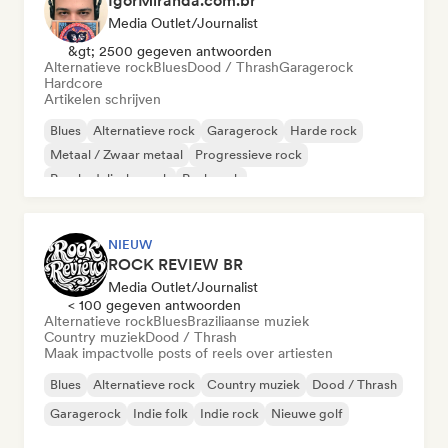
IgorMiranda.com.br
Media Outlet/Journalist
&gt; 2500 gegeven antwoorden
Alternatieve rock
Blues
Dood / Thrash
Garagerock
Hardcore
Artikelen schrijven
Blues
Alternatieve rock
Garagerock
Harde rock
Metaal / Zwaar metaal
Progressieve rock
Psychedelische rock
Punk rock
NIEUW
ROCK REVIEW BR
Media Outlet/Journalist
< 100 gegeven antwoorden
Alternatieve rock
Blues
Braziliaanse muziek
Country muziek
Dood / Thrash
Maak impactvolle posts of reels over artiesten
Blues
Alternatieve rock
Country muziek
Dood / Thrash
Garagerock
Indie folk
Indie rock
Nieuwe golf