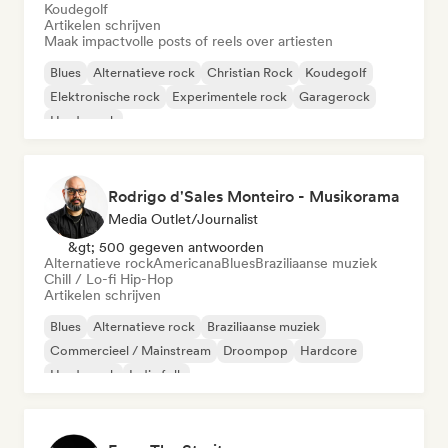
Koudegolf
Artikelen schrijven
Maak impactvolle posts of reels over artiesten
Blues
Alternatieve rock
Christian Rock
Koudegolf
Elektronische rock
Experimentele rock
Garagerock
Harde rock
Rodrigo d'Sales Monteiro - Musikorama
Media Outlet/Journalist
&gt; 500 gegeven antwoorden
Alternatieve rock
Americana
Blues
Braziliaanse muziek
Chill / Lo-fi Hip-Hop
Artikelen schrijven
Blues
Alternatieve rock
Braziliaanse muziek
Commercieel / Mainstream
Droompop
Hardcore
Harde rock
Indie folk