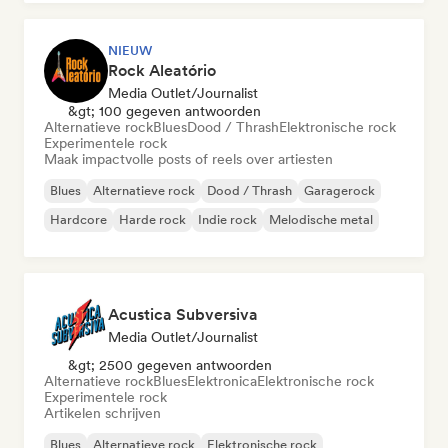
NIEUW
Rock Aleatório
Media Outlet/Journalist
&gt; 100 gegeven antwoorden
Alternatieve rock
Blues
Dood / Thrash
Elektronische rock
Experimentele rock
Maak impactvolle posts of reels over artiesten
Blues
Alternatieve rock
Dood / Thrash
Garagerock
Hardcore
Harde rock
Indie rock
Melodische metal
Acustica Subversiva
Media Outlet/Journalist
&gt; 2500 gegeven antwoorden
Alternatieve rock
Blues
Elektronica
Elektronische rock
Experimentele rock
Artikelen schrijven
Blues
Alternatieve rock
Elektronische rock