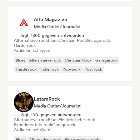
Alte Magazine
Media Outlet/Journalist
&gt; 1300 gegeven antwoorden
Alternatieve rock
Blues
Christian Rock
Garagerock
Harde rock
Artikelen schrijven
Blues
Alternatieve rock
Christian Rock
Garagerock
Harde rock
Indie rock
Pop-punk
Post rock
LatamRock
Media Outlet/Journalist
&gt; 100 gegeven antwoorden
Alternatieve rock
Blues
Elektronische rock
Experimentele rock
Garagerock
Artikelen schrijven
Blues
Alternatieve rock
Elektronische rock