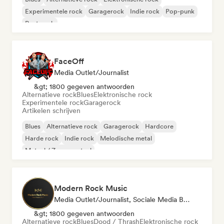
Experimentele rock
Garagerock
Indie rock
Pop-punk
Post punk
FaceOff
Media Outlet/Journalist
&gt; 1800 gegeven antwoorden
Alternatieve rock
Blues
Elektronische rock
Experimentele rock
Garagerock
Artikelen schrijven
Blues
Alternatieve rock
Garagerock
Hardcore
Harde rock
Indie rock
Melodische metal
Metaal / Zwaar metaal
Modern Rock Music
Media Outlet/Journalist, Sociale Media Beïnvloeder
&gt; 1800 gegeven antwoorden
Alternatieve rock
Blues
Dood / Thrash
Elektronische rock