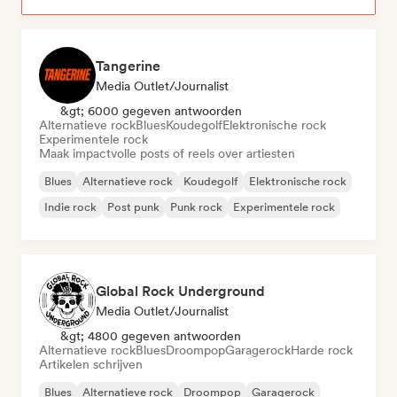
Tangerine
Media Outlet/Journalist
&gt; 6000 gegeven antwoorden
Alternatieve rock
Blues
Koudegolf
Elektronische rock
Experimentele rock
Maak impactvolle posts of reels over artiesten
Blues
Alternatieve rock
Koudegolf
Elektronische rock
Indie rock
Post punk
Punk rock
Experimentele rock
Global Rock Underground
Media Outlet/Journalist
&gt; 4800 gegeven antwoorden
Alternatieve rock
Blues
Droompop
Garagerock
Harde rock
Artikelen schrijven
Blues
Alternatieve rock
Droompop
Garagerock