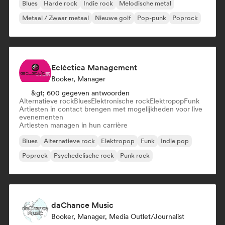
Blues
Harde rock
Indie rock
Melodische metal
Metaal / Zwaar metaal
Nieuwe golf
Pop-punk
Poprock
Ecléctica Management
Booker, Manager
&gt; 600 gegeven antwoorden
Alternatieve rock
Blues
Elektronische rock
Elektropop
Funk
Artiesten in contact brengen met mogelijkheden voor live
evenementen
Artiesten managen in hun carrière
Blues
Alternatieve rock
Elektropop
Funk
Indie pop
Poprock
Psychedelische rock
Punk rock
daChance Music
Booker, Manager, Media Outlet/Journalist