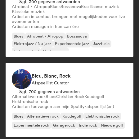
&gt; 300 gegeven antwoorden
Afrobeat / Afropop
Blues
Bossanova
Braziliaanse muziek
Klassieke muziek
Artiesten in contact brengen met mogelijkheden voor live
evenementen
Artiesten managen in hun carrière
Blues
Afrobeat / Afropop
Bossanova
Elektrojazz / Nu-jazz
Experimentele jazz
Jazzfusie
Instrumentaal
Moderne jazz
Bleu, Blanc, Rock
Afspeellijst Curator
&gt; 700 gegeven antwoorden
Alternatieve rock
Blues
Christian Rock
Koudegolf
Elektronische rock
Artiesten toevoegen aan mijn Spotify-afspeellijst(en)
Blues
Alternatieve rock
Koudegolf
Elektronische rock
Experimentele rock
Garagerock
Indie rock
Nieuwe golf