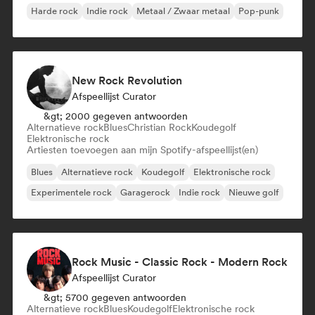
Harde rock
Indie rock
Metaal / Zwaar metaal
Pop-punk
New Rock Revolution
Afspeellijst Curator
&gt; 2000 gegeven antwoorden
Alternatieve rock
Blues
Christian Rock
Koudegolf
Elektronische rock
Artiesten toevoegen aan mijn Spotify-afspeellijst(en)
Blues
Alternatieve rock
Koudegolf
Elektronische rock
Experimentele rock
Garagerock
Indie rock
Nieuwe golf
Rock Music - Classic Rock - Modern Rock
Afspeellijst Curator
&gt; 5700 gegeven antwoorden
Alternatieve rock
Blues
Koudegolf
Elektronische rock