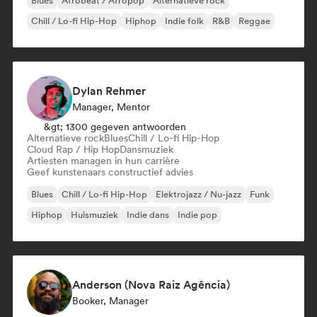
Blues
Afrobeat / Afropop
Alternatieve rock
Chill / Lo-fi Hip-Hop
Hiphop
Indie folk
R&B
Reggae
Dylan Rehmer
Manager, Mentor
&gt; 1300 gegeven antwoorden
Alternatieve rock
Blues
Chill / Lo-fi Hip-Hop
Cloud Rap / Hip Hop
Dansmuziek
Artiesten managen in hun carrière
Geef kunstenaars constructief advies
Blues
Chill / Lo-fi Hip-Hop
Elektrojazz / Nu-jazz
Funk
Hiphop
Huismuziek
Indie dans
Indie pop
Anderson (Nova Raiz Agência)
Booker, Manager