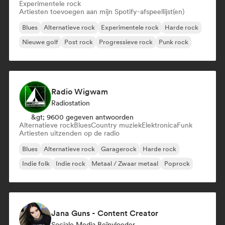
Experimentele rock
Artiesten toevoegen aan mijn Spotify-afspeellijst(en)
Blues
Alternatieve rock
Experimentele rock
Harde rock
Nieuwe golf
Post rock
Progressieve rock
Punk rock
Radio Wigwam
Radiostation
&gt; 9600 gegeven antwoorden
Alternatieve rock
Blues
Country muziek
Elektronica
Funk
Artiesten uitzenden op de radio
Blues
Alternatieve rock
Garagerock
Harde rock
Indie folk
Indie rock
Metaal / Zwaar metaal
Poprock
Jana Guns - Content Creator
Sociale Media Beïnvloeder