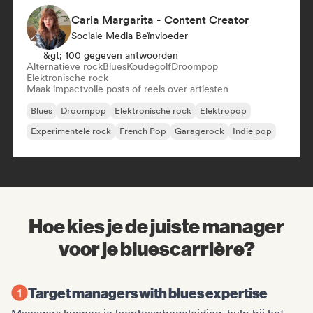
Carla Margarita - Content Creator
Sociale Media Beïnvloeder
&gt; 100 gegeven antwoorden
Alternatieve rock
Blues
Koudegolf
Droompop
Elektronische rock
Maak impactvolle posts of reels over artiesten
Blues
Droompop
Elektronische rock
Elektropop
Experimentele rock
French Pop
Garagerock
Indie pop
Hoe kies je de juiste manager
voor je bluescarrière?
Target managers with blues expertise