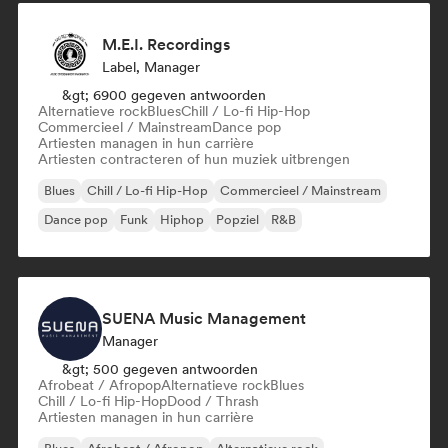
M.E.I. Recordings
Label, Manager
&gt; 6900 gegeven antwoorden
Alternatieve rock
Blues
Chill / Lo-fi Hip-Hop
Commercieel / Mainstream
Dance pop
Artiesten managen in hun carrière
Artiesten contracteren of hun muziek uitbrengen
Blues
Chill / Lo-fi Hip-Hop
Commercieel / Mainstream
Dance pop
Funk
Hiphop
Popziel
R&B
SUENA Music Management
Manager
&gt; 500 gegeven antwoorden
Afrobeat / Afropop
Alternatieve rock
Blues
Chill / Lo-fi Hip-Hop
Dood / Thrash
Artiesten managen in hun carrière