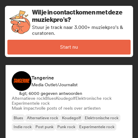
Wil je in contact komen met deze
muziekpro’s?
Stuur je track naar 3.000+ muziekpro’s &
curatoren.
Start nu
Tangerine
Media Outlet/Journalist
&gt; 6000 gegeven antwoorden
Alternatieve rock
Blues
Koudegolf
Elektronische rock
Experimentele rock
Maak impactvolle posts of reels over artiesten
Blues
Alternatieve rock
Koudegolf
Elektronische rock
Indie rock
Post punk
Punk rock
Experimentele rock