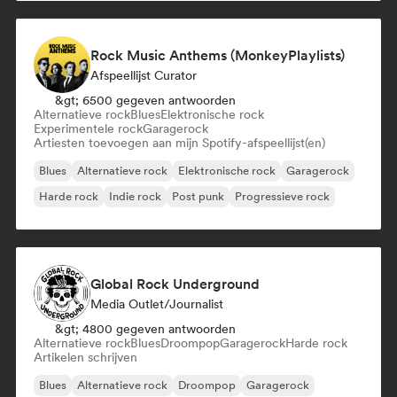
Rock Music Anthems (MonkeyPlaylists)
Afspeellijst Curator
&gt; 6500 gegeven antwoorden
Alternatieve rock
Blues
Elektronische rock
Experimentele rock
Garagerock
Artiesten toevoegen aan mijn Spotify-afspeellijst(en)
Blues
Alternatieve rock
Elektronische rock
Garagerock
Harde rock
Indie rock
Post punk
Progressieve rock
Global Rock Underground
Media Outlet/Journalist
&gt; 4800 gegeven antwoorden
Alternatieve rock
Blues
Droompop
Garagerock
Harde rock
Artikelen schrijven
Blues
Alternatieve rock
Droompop
Garagerock