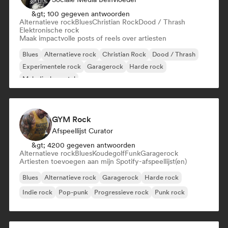
&gt; 100 gegeven antwoorden
Alternatieve rock
Blues
Christian Rock
Dood / Thrash
Elektronische rock
Maak impactvolle posts of reels over artiesten
Blues
Alternatieve rock
Christian Rock
Dood / Thrash
Experimentele rock
Garagerock
Harde rock
Melodische metal
GYM Rock
Afspeellijst Curator
&gt; 4200 gegeven antwoorden
Alternatieve rock
Blues
Koudegolf
Funk
Garagerock
Artiesten toevoegen aan mijn Spotify-afspeellijst(en)
Blues
Alternatieve rock
Garagerock
Harde rock
Indie rock
Pop-punk
Progressieve rock
Punk rock