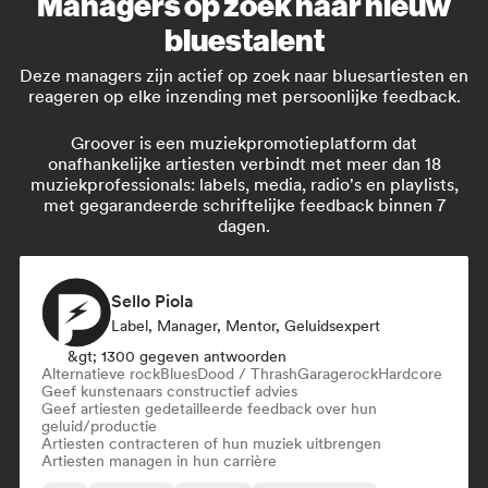
Managers op zoek naar nieuw
bluestalent
Deze managers zijn actief op zoek naar bluesartiesten en
reageren op elke inzending met persoonlijke feedback.
Groover is een muziekpromotieplatform dat
onafhankelijke artiesten verbindt met meer dan 18
muziekprofessionals: labels, media, radio's en playlists,
met gegarandeerde schriftelijke feedback binnen 7
dagen.
Sello Piola
Label, Manager, Mentor, Geluidsexpert
&gt; 1300 gegeven antwoorden
Alternatieve rock
Blues
Dood / Thrash
Garagerock
Hardcore
Geef kunstenaars constructief advies
Geef artiesten gedetailleerde feedback over hun
geluid/productie
Artiesten contracteren of hun muziek uitbrengen
Artiesten managen in hun carrière