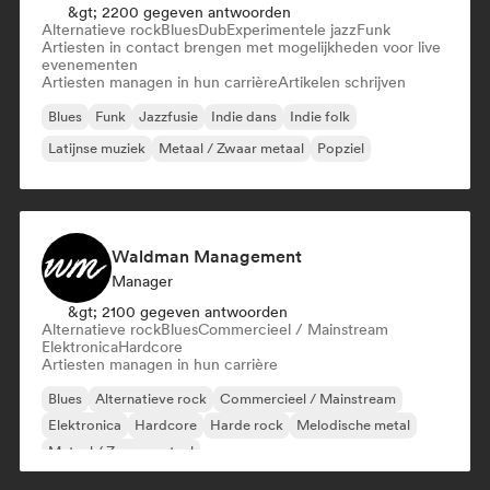
&gt; 2200 gegeven antwoorden
Alternatieve rock
Blues
Dub
Experimentele jazz
Funk
Artiesten in contact brengen met mogelijkheden voor live
evenementen
Artiesten managen in hun carrière
Artikelen schrijven
Blues
Funk
Jazzfusie
Indie dans
Indie folk
Latijnse muziek
Metaal / Zwaar metaal
Popziel
Waldman Management
Manager
&gt; 2100 gegeven antwoorden
Alternatieve rock
Blues
Commercieel / Mainstream
Elektronica
Hardcore
Artiesten managen in hun carrière
Blues
Alternatieve rock
Commercieel / Mainstream
Elektronica
Hardcore
Harde rock
Melodische metal
Metaal / Zwaar metaal