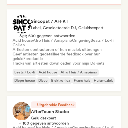
Sincopat / AFFKT
Label, Geselecteerde DJ, Geluidsexpert
&gt; 600 gegeven antwoorden
Acid house
Afro Huis / Amapiano
Omgeving
Beats / Lo-fi
Chillen
Artiesten contracteren of hun muziek uitbrengen
Geef artiesten gedetailleerde feedback over hun
geluid/productie
Tracks van artiesten downloaden voor mijn DJ-sets
Beats / Lo-fi
Acid house
Afro Huis / Amapiano
Diepe house
Disco
Elektronica
Frans huis
Huismuziek
Uitgebreide Feedback
AfterTouch Studio
Geluidsexpert
< 100 gegeven antwoorden
Acid house
Afro Huis / Amapiano
Omgeving
Beats / Lo-fi