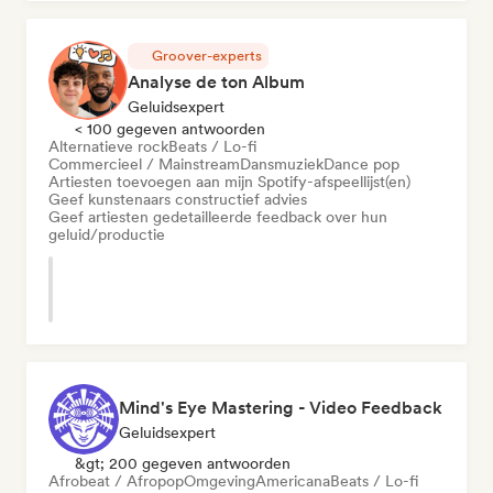
Groover-experts
Analyse de ton Album
Geluidsexpert
< 100 gegeven antwoorden
Alternatieve rock
Beats / Lo-fi
Commercieel / Mainstream
Dansmuziek
Dance pop
Artiesten toevoegen aan mijn Spotify-afspeellijst(en)
Geef kunstenaars constructief advies
Geef artiesten gedetailleerde feedback over hun
geluid/productie
Mind's Eye Mastering - Video Feedback
Geluidsexpert
&gt; 200 gegeven antwoorden
Afrobeat / Afropop
Omgeving
Americana
Beats / Lo-fi