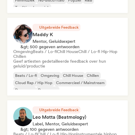
Filmmuziek
Nu-disco/Italo
Popziel
R&B
Traditionele muziek
Uitgebreide Feedback
Maddy K
Mentor, Geluidsexpert
&gt; 500 gegeven antwoorden
Omgeving
Beats / Lo-fi
Chill House
Chill / Lo-fi Hip-Hop
Chillen
Geef artiesten gedetailleerde feedback over hun
geluid/productie
Beats / Lo-fi
Omgeving
Chill House
Chillen
Cloud Rap / Hip Hop
Commercieel / Mainstream
Dance pop
Droompop
Uitgebreide Feedback
Leo Motta (Beatmology)
Label, Mentor, Geluidsexpert
&gt; 100 gegeven antwoorden
Beats / Lo-fi
Chill / Lo-fi Hip-Hop
Instrumentale hiphop