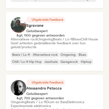
Uitgebreide Feedback
Sgravone
Geluidsexpert
&gt; 1100 gegeven antwoorden
Alternatieve rock
Omgeving
Beats / Lo-fi
Blues
Chill House
Geef artiesten gedetailleerde feedback over hun
geluid/productie
Beats / Lo-fi
Alternatieve rock
Omgeving
Blues
Chill / Lo-fi Hip-Hop
Jazzfusie
Garagerock
Hiphop
Uitgebreide Feedback
Alessandro Petacca
Geluidsexpert
&gt; 700 gegeven antwoorden
Omgeving
Beats / Lo-fi
Drum en Bass
Elektronica
Experimentele elektronica