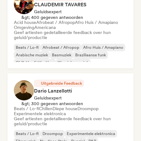
CLAUDEMIR TAVARES
Geluidsexpert
&gt; 400 gegeven antwoorden
Acid house
Afrobeat / Afropop
Afro Huis / Amapiano
Omgeving
Americana
Geef artiesten gedetailleerde feedback over hun
geluid/productie
Beats / Lo-fi
Afrobeat / Afropop
Afro Huis / Amapiano
Arabische muziek
Basmuziek
Braziliaanse funk
Chill / Lo-fi Hip-Hop
Klassieke muziek
Uitgebreide Feedback
Dario Lanzellotti
Geluidsexpert
&gt; 300 gegeven antwoorden
Beats / Lo-fi
Chillen
Diepe house
Droompop
Experimentele elektronica
Geef artiesten gedetailleerde feedback over hun
geluid/productie
Beats / Lo-fi
Droompop
Experimentele elektronica