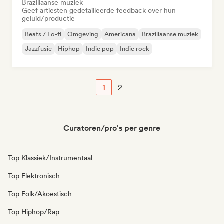
Braziliaanse muziek
Geef artiesten gedetailleerde feedback over hun
geluid/productie
Beats / Lo-fi
Omgeving
Americana
Braziliaanse muziek
Jazzfusie
Hiphop
Indie pop
Indie rock
1
2
Curatoren/pro's per genre
Top Klassiek/Instrumentaal
Top Elektronisch
Top Folk/Akoestisch
Top Hiphop/Rap