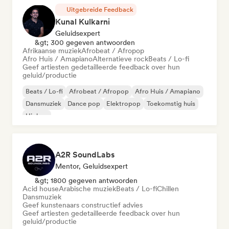
Uitgebreide Feedback
Kunal Kulkarni
Geluidsexpert
&gt; 300 gegeven antwoorden
Afrikaanse muziek
Afrobeat / Afropop
Afro Huis / Amapiano
Alternatieve rock
Beats / Lo-fi
Geef artiesten gedetailleerde feedback over hun
geluid/productie
Beats / Lo-fi
Afrobeat / Afropop
Afro Huis / Amapiano
Dansmuziek
Dance pop
Elektropop
Toekomstig huis
Hiphop
A2R SoundLabs
Mentor, Geluidsexpert
&gt; 1800 gegeven antwoorden
Acid house
Arabische muziek
Beats / Lo-fi
Chillen
Dansmuziek
Geef kunstenaars constructief advies
Geef artiesten gedetailleerde feedback over hun
geluid/productie