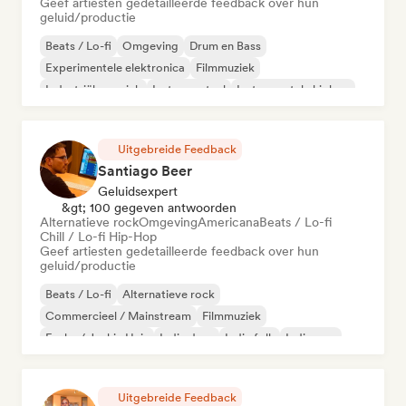
Geef artiesten gedetailleerde feedback over hun
geluid/productie
Beats / Lo-fi
Omgeving
Drum en Bass
Experimentele elektronica
Filmmuziek
Industriële muziek
Instrumentaal
Instrumentale hiphop
Uitgebreide Feedback
Santiago Beer
Geluidsexpert
&gt; 100 gegeven antwoorden
Alternatieve rock
Omgeving
Americana
Beats / Lo-fi
Chill / Lo-fi Hip-Hop
Geef artiesten gedetailleerde feedback over hun
geluid/productie
Beats / Lo-fi
Alternatieve rock
Commercieel / Mainstream
Filmmuziek
Funky / Jackin Huis
Indie dans
Indie folk
Indie pop
Uitgebreide Feedback