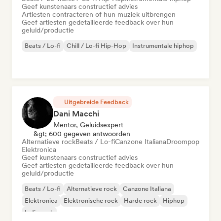
Geef kunstenaars constructief advies
Artiesten contracteren of hun muziek uitbrengen
Geef artiesten gedetailleerde feedback over hun
geluid/productie
Beats / Lo-fi
Chill / Lo-fi Hip-Hop
Instrumentale hiphop
Uitgebreide Feedback
Dani Macchi
Mentor, Geluidsexpert
&gt; 600 gegeven antwoorden
Alternatieve rock
Beats / Lo-fi
Canzone Italiana
Droompop
Elektronica
Geef kunstenaars constructief advies
Geef artiesten gedetailleerde feedback over hun
geluid/productie
Beats / Lo-fi
Alternatieve rock
Canzone Italiana
Elektronica
Elektronische rock
Harde rock
Hiphop
Indie rock