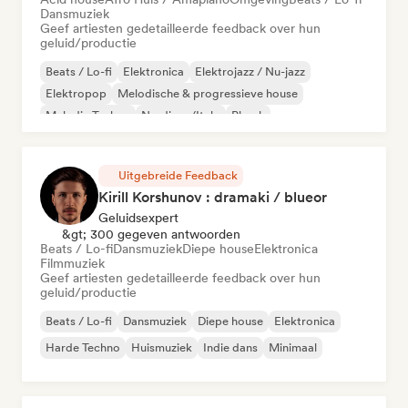
Dansmuziek
Geef artiesten gedetailleerde feedback over hun
geluid/productie
Beats / Lo-fi
Elektronica
Elektrojazz / Nu-jazz
Elektropop
Melodische & progressieve house
Melodic Techno
Nu-disco/Italo
Phonk
Uitgebreide Feedback
Kirill Korshunov : dramaki / blueor
Geluidsexpert
&gt; 300 gegeven antwoorden
Beats / Lo-fi
Dansmuziek
Diepe house
Elektronica
Filmmuziek
Geef artiesten gedetailleerde feedback over hun
geluid/productie
Beats / Lo-fi
Dansmuziek
Diepe house
Elektronica
Harde Techno
Huismuziek
Indie dans
Minimaal