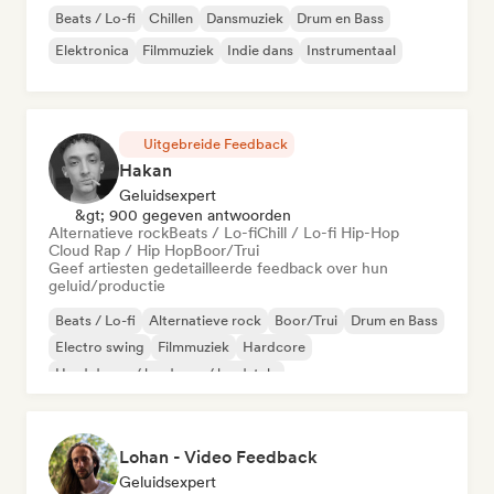
Beats / Lo-fi
Chillen
Dansmuziek
Drum en Bass
Elektronica
Filmmuziek
Indie dans
Instrumentaal
Uitgebreide Feedback
Hakan
Geluidsexpert
&gt; 900 gegeven antwoorden
Alternatieve rock
Beats / Lo-fi
Chill / Lo-fi Hip-Hop
Cloud Rap / Hip Hop
Boor/Trui
Geef artiesten gedetailleerde feedback over hun
geluid/productie
Beats / Lo-fi
Alternatieve rock
Boor/Trui
Drum en Bass
Electro swing
Filmmuziek
Hardcore
Hard dance / hardcore / hardstyle
Lohan - Video Feedback
Geluidsexpert