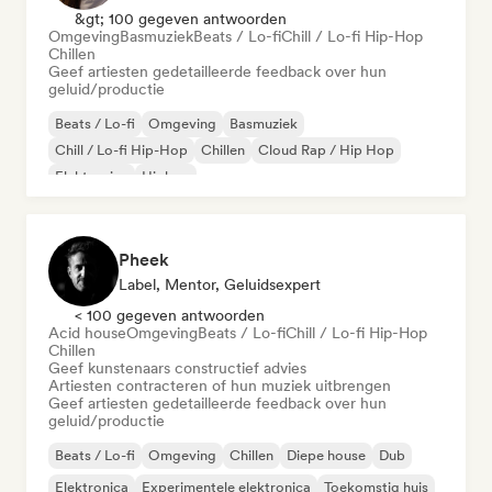
&gt; 100 gegeven antwoorden
Omgeving
Basmuziek
Beats / Lo-fi
Chill / Lo-fi Hip-Hop
Chillen
Geef artiesten gedetailleerde feedback over hun
geluid/productie
Beats / Lo-fi
Omgeving
Basmuziek
Chill / Lo-fi Hip-Hop
Chillen
Cloud Rap / Hip Hop
Elektronica
Hiphop
Pheek
Label, Mentor, Geluidsexpert
< 100 gegeven antwoorden
Acid house
Omgeving
Beats / Lo-fi
Chill / Lo-fi Hip-Hop
Chillen
Geef kunstenaars constructief advies
Artiesten contracteren of hun muziek uitbrengen
Geef artiesten gedetailleerde feedback over hun
geluid/productie
Beats / Lo-fi
Omgeving
Chillen
Diepe house
Dub
Elektronica
Experimentele elektronica
Toekomstig huis