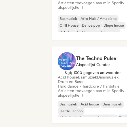
Artiesten toevoegen aan mijn Spotify-
afspeellijst(en)
Basmuziek
Afro Huis / Amapiano
Chill House
Dance pop
Diepe house
Dubstep
Elektropop
Huismuziek
The Techno Pulse
Afspeellijst Curator
&gt; 1300 gegeven antwoorden
Acid house
Basmuziek
Dansmuziek
Drum en Bass
Hard dance / hardcore / hardstyle
Artiesten toevoegen aan mijn Spotify-
afspeellijst(en)
Basmuziek
Acid house
Dansmuziek
Harde Techno
Melodische & progressieve house
Tech
Drum en Bass