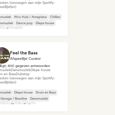
iesten toevoegen aan mijn Spotify-
eellijst(en)
smuziek
Afro Huis / Amapiano
Chillen
nsmuziek
Dance pop
Diepe house
sco
Frans huis
Feel the Bass
Afspeellijst Curator
&gt; 600 gegeven antwoorden
muziek
Dansmuziek
Diepe house
m en Bass
Dubstep
iesten toevoegen aan mijn Spotify-
eellijst(en)
smuziek
Diepe house
Drum en Bass
Garage / Bassline
Dansmuziek
bstep
Phonk
Techno