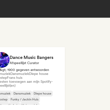
Dance Music Bangers
Afspeellijst Curator
&gt; 1900 gegeven antwoorden
muziek
Dansmuziek
Diepe house
step
Frans huis
iesten toevoegen aan mijn Spotify-
eellijst(en)
smuziek
Dansmuziek
Diepe house
bstep
Funky / Jackin Huis
komstig huis
Huismuziek