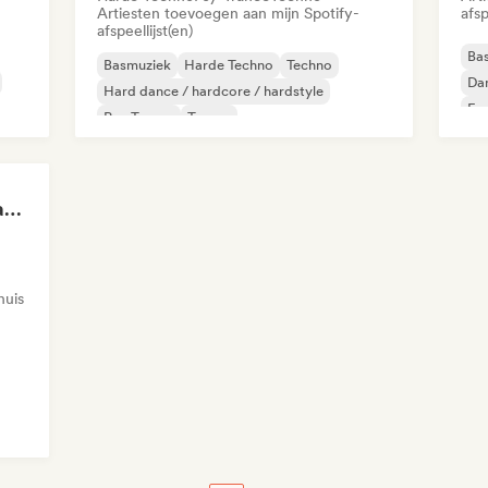
Artiesten toevoegen aan mijn Spotify-
afsp
afspeellijst(en)
Ba
Basmuziek
Harde Techno
Techno
Da
Hard dance / hardcore / hardstyle
Fra
Psy-Trance
Trance
Sigma training (by Mastery Gallery)
huis