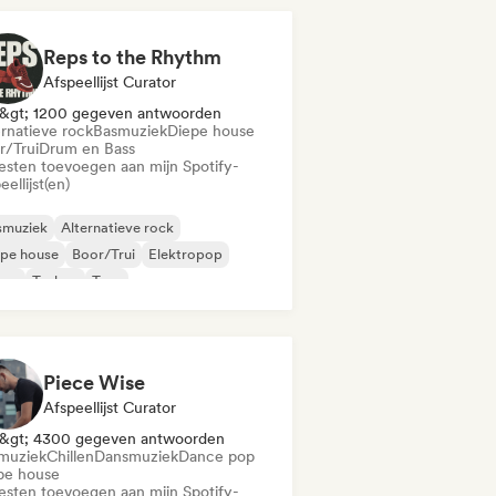
Reps to the Rhythm
Afspeellijst Curator
&gt; 1200 gegeven antwoorden
ernatieve rock
Basmuziek
Diepe house
r/Trui
Drum en Bass
iesten toevoegen aan mijn Spotify-
eellijst(en)
smuziek
Alternatieve rock
epe house
Boor/Trui
Elektropop
ime
Techno
Trap
Piece Wise
Afspeellijst Curator
&gt; 4300 gegeven antwoorden
muziek
Chillen
Dansmuziek
Dance pop
pe house
iesten toevoegen aan mijn Spotify-