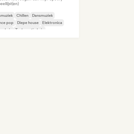
eellijst(en)
smuziek
Chillen
Dansmuziek
nce pop
Diepe house
Elektronica
ns huis
Toekomstig huis