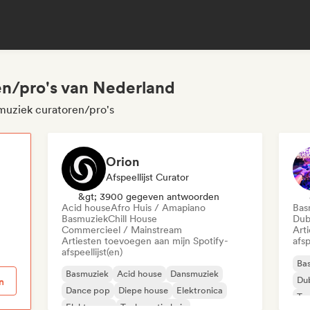
en/pro's van Nederland
muziek curatoren/pro's
Orion
Afspeellijst Curator
p
&gt; 3900 gegeven antwoorden
Acid house
Afro Huis / Amapiano
Bas
Basmuziek
Chill House
Dub
Commercieel / Mainstream
Art
Artiesten toevoegen aan mijn Spotify-
afsp
afspeellijst(en)
Ba
Basmuziek
Acid house
Dansmuziek
Du
n
Dance pop
Diepe house
Elektronica
Toe
Elektropop
Toekomstig huis