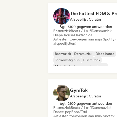
Hard dance / hardcore / hardstyle
Afspeellijst Curator
&gt; 3100 gegeven antwoorden
Basmuziek
Beats / Lo-fi
Dansmuziek
Diepe house
Elektronica
Artiesten toevoegen aan mijn Spotify-
afspeellijst(en)
Basmuziek
Dansmuziek
Diepe house
Toekomstig huis
Huismuziek
Melodische & progressieve house
Synthwave
Tech Huis
GymTok
Afspeellijst Curator
&gt; 2100 gegeven antwoorden
Basmuziek
Beats / Lo-fi
Dansmuziek
Dance pop
Boor/Trui
Artiesten toevoegen aan mijn Spotify-