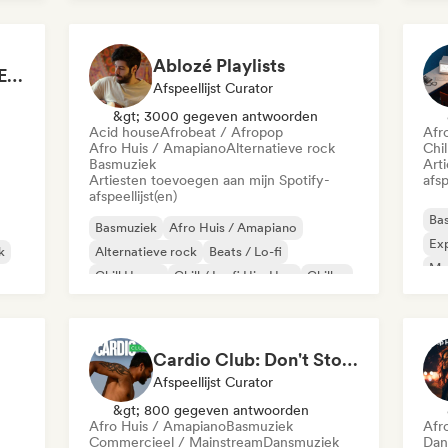
Mel
Ablozé Playlists
Mainstage ⚡ Festival EDM, Big Room & House Anthems
Afspeellijst Curator
&gt; 3000 gegeven antwoorden
Acid house
Afrobeat / Afropop
Afr
Afro Huis / Amapiano
Alternatieve rock
Chi
Basmuziek
Art
Artiesten toevoegen aan mijn Spotify-
afsp
afspeellijst(en)
Ba
Basmuziek
Afro Huis / Amapiano
Exp
k
Alternatieve rock
Beats / Lo-fi
Mel
Chill House
Chill / Lo-fi Hip-Hop
Chillen
Mi
Diepe house
Cardio Club: Don't Stop! 💦
Afspeellijst Curator
&gt; 800 gegeven antwoorden
Afro Huis / Amapiano
Basmuziek
Afr
Commercieel / Mainstream
Dansmuziek
Dan