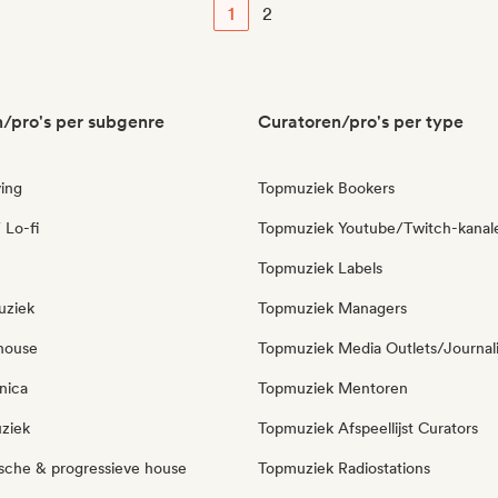
1
2
/pro's per subgenre
Curatoren/pro's per type
ing
Topmuziek Bookers
 Lo-fi
Topmuziek Youtube/Twitch-kanal
Topmuziek Labels
uziek
Topmuziek Managers
house
Topmuziek Media Outlets/Journal
nica
Topmuziek Mentoren
ziek
Topmuziek Afspeellijst Curators
sche & progressieve house
Topmuziek Radiostations