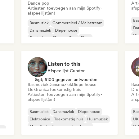
Dance pop
Art
Artiesten toevoegen aan mijn Spotify-
afsp
afspeellijst(en)
Ba
Basmuziek
Commercieel / Mainstream
Da
Dansmuziek
Diepe house
Di
Deutschpop/German Pop
Disco
Elektropop
French Pop
Listen to this
Afspeellijst Curator
&gt; 5100 gegeven antwoorden
Basmuziek
Dansmuziek
Diepe house
Bas
Elektronica
Toekomstig huis
Dru
Artiesten toevoegen aan mijn Spotify-
Art
afspeellijst(en)
afsp
Basmuziek
Dansmuziek
Diepe house
Ba
Elektronica
Toekomstig huis
Huismuziek
UK 
Melodische & progressieve house
Du
no
Synthwave