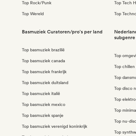
Top Rock/Punk
Top Tech H
Top Wereld
Top Techn
Basmuziek Curatoren/pro's per land
Nederland
subgenre
Top basmuziek brazilië
Top omgevi
Top basmuziek canada
Top chillen
Top basmuziek frankrijk
Top dansmu
Top basmuziek duitsland
Top disco 
Top basmuziek italië
Top elektr
Top basmuziek mexico
Top minima
Top basmuziek spanje
Top nu-disc
Top basmuziek verenigd koninkrijk
Top synthw