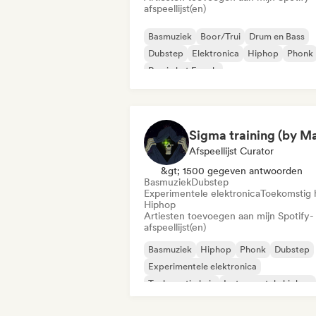
afspeellijst(en)
Basmuziek
Boor/Trui
Drum en Bass
Dubstep
Elektronica
Hiphop
Phonk
Rap in het Engels
Afspeellijst Curator
&gt; 1500 gegeven antwoorden
Basmuziek
Dubstep
Experimentele elektronica
Toekomstig 
Hiphop
Artiesten toevoegen aan mijn Spotify-
afspeellijst(en)
Basmuziek
Hiphop
Phonk
Dubstep
Experimentele elektronica
Toekomstig huis
Instrumentale hiphop
Internationale rap