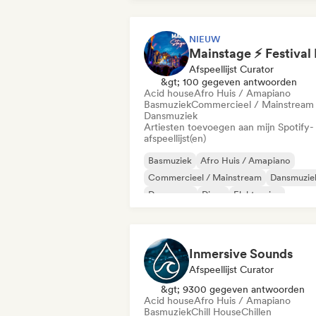
NIEUW
Afspeellijst Curator
&gt; 100 gegeven antwoorden
Acid house
Afro Huis / Amapiano
Basmuziek
Commercieel / Mainstream
Dansmuziek
Artiesten toevoegen aan mijn Spotify-
afspeellijst(en)
Basmuziek
Afro Huis / Amapiano
Commercieel / Mainstream
Dansmuzie
Dance pop
Disco
Elektronica
Electro swing
Inmersive Sounds
Afspeellijst Curator
&gt; 9300 gegeven antwoorden
Acid house
Afro Huis / Amapiano
Basmuziek
Chill House
Chillen