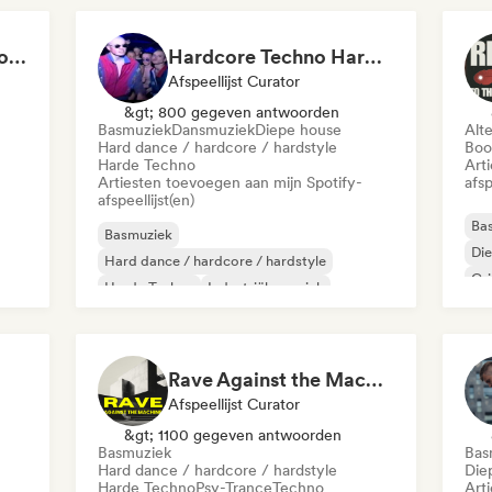
The hottest EDM & Progressive House tracks on the planet! 🌍
Hardcore Techno Hardstyle
Afspeellijst Curator
&gt; 800 gegeven antwoorden
Basmuziek
Dansmuziek
Diepe house
Alt
Hard dance / hardcore / hardstyle
Boo
Harde Techno
Art
Artiesten toevoegen aan mijn Spotify-
afsp
afspeellijst(en)
Ba
Basmuziek
Di
Hard dance / hardcore / hardstyle
Gr
Harde Techno
Industriële muziek
Dansmuziek
Diepe house
Tech Huis
Techno
Rave Against the Machine 🖤 Hard, Acid & Dark Techno
Afspeellijst Curator
&gt; 1100 gegeven antwoorden
Basmuziek
Bas
Hard dance / hardcore / hardstyle
Die
Harde Techno
Psy-Trance
Techno
Art