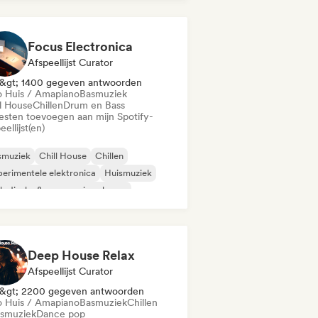
odische & progressieve house
Focus Electronica
Afspeellijst Curator
&gt; 1400 gegeven antwoorden
o Huis / Amapiano
Basmuziek
ll House
Chillen
Drum en Bass
iesten toevoegen aan mijn Spotify-
eellijst(en)
smuziek
Chill House
Chillen
erimentele elektronica
Huismuziek
odische & progressieve house
nimaal
Organische house / downtempo
Deep House Relax
Afspeellijst Curator
&gt; 2200 gegeven antwoorden
o Huis / Amapiano
Basmuziek
Chillen
smuziek
Dance pop