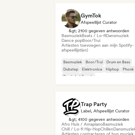
Hard dance / hardcore / hardstyle
GymTok
Afspeellijst Curator
&gt; 2100 gegeven antwoorden
Basmuziek
Beats / Lo-fi
Dansmuziek
Dance pop
Boor/Trui
Artiesten toevoegen aan mijn Spotify-
afspeellijst(en)
Basmuziek
Boor/Trui
Drum en Bass
Dubstep
Elektronica
Hiphop
Phonk
Rap in het Engels
Trap Party
Label, Afspeellijst Curator
&gt; 4100 gegeven antwoorden
Afro Huis / Amapiano
Basmuziek
Chill / Lo-fi Hip-Hop
Chillen
Dansmuzie
Artiesten contracteren of hun muziek