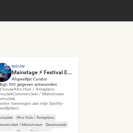
NIEUW
Mainstage ⚡ Festival EDM, Big Room & House Anthems
Afspeellijst Curator
&gt; 100 gegeven antwoorden
d house
Afro Huis / Amapiano
muziek
Commercieel / Mainstream
smuziek
iesten toevoegen aan mijn Spotify-
eellijst(en)
smuziek
Afro Huis / Amapiano
mmercieel / Mainstream
Dansmuziek
nce pop
Disco
Elektronica