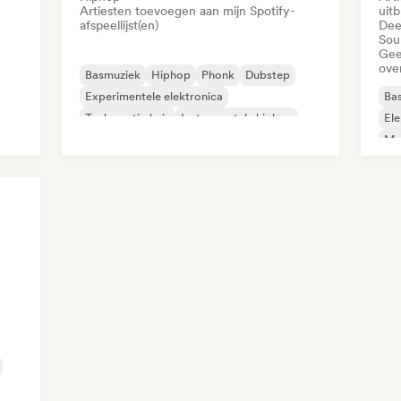
Artiesten toevoegen aan mijn Spotify-
uit
afspeellijst(en)
Dee
Sou
Gee
ove
Basmuziek
Hiphop
Phonk
Dubstep
Experimentele elektronica
Ba
Toekomstig huis
Instrumentale hiphop
Ele
Internationale rap
Mel
Mi