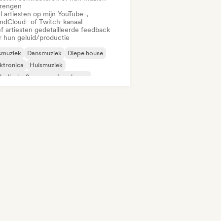
brengen
l artiesten op mijn YouTube-,
ndCloud- of Twitch-kanaal
f artiesten gedetailleerde feedback
r hun geluid/productie
smuziek
Dansmuziek
Diepe house
ktronica
Huismuziek
odische & progressieve house
nimaal
Tech Huis