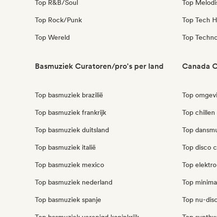
Top R&B/Soul
Top Melodi
Top Rock/Punk
Top Tech H
Top Wereld
Top Techn
Basmuziek Curatoren/pro's per land
Canada C
Top basmuziek brazilië
Top omgev
Top basmuziek frankrijk
Top chillen
Top basmuziek duitsland
Top dansmu
Top basmuziek italië
Top disco 
Top basmuziek mexico
Top elektr
Top basmuziek nederland
Top minima
Top basmuziek spanje
Top nu-dis