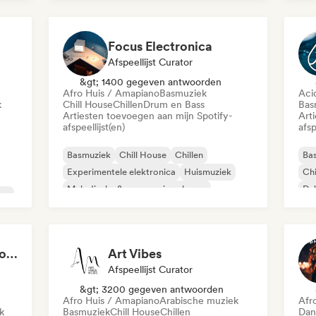
Melodische & progressieve house
Ele
Focus Electronica
Afspeellijst Curator
&gt; 1400 gegeven antwoorden
Afro Huis / Amapiano
Basmuziek
Aci
k
Chill House
Chillen
Drum en Bass
Bas
Artiesten toevoegen aan mijn Spotify-
Art
afspeellijst(en)
afsp
Basmuziek
Chill House
Chillen
Ba
Experimentele elektronica
Huismuziek
Chi
Melodische & progressieve house
Du
len
Minimaal
Organische house / downtempo
Cardio Club: Don't Stop! 💦
Art Vibes
Afspeellijst Curator
&gt; 3200 gegeven antwoorden
Afro Huis / Amapiano
Arabische muziek
Afr
k
Basmuziek
Chill House
Chillen
Dan