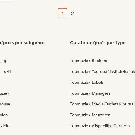
1
2
/pro's per subgenre
Curatoren/pro's per type
ing
Topmuziek Bookers
 Lo-fi
Topmuziek Youtube/Twitch-kanal
Topmuziek Labels
uziek
Topmuziek Managers
house
Topmuziek Media Outlets/Journal
nica
Topmuziek Mentoren
ziek
Topmuziek Afspeellijst Curators