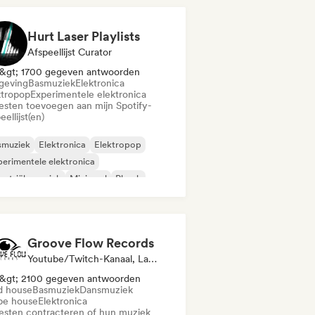
Hurt Laser Playlists
Afspeellijst Curator
&gt; 1700 gegeven antwoorden
eving
Basmuziek
Elektronica
ktropop
Experimentele elektronica
iesten toevoegen aan mijn Spotify-
eellijst(en)
smuziek
Elektronica
Elektropop
erimentele elektronica
ustriële muziek
Minimaal
Phonk
nthwave
Groove Flow Records
Youtube/Twitch-Kanaal, Label, Geluidsexpert
&gt; 2100 gegeven antwoorden
d house
Basmuziek
Dansmuziek
pe house
Elektronica
iesten contracteren of hun muziek