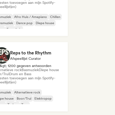
iesten toevoegen aan mijn Spotify-
eellijst(en)
smuziek
Afro Huis / Amapiano
Chillen
nsmuziek
Dance pop
Diepe house
sco
Frans huis
Reps to the Rhythm
Afspeellijst Curator
&gt; 1200 gegeven antwoorden
ernatieve rock
Basmuziek
Diepe house
r/Trui
Drum en Bass
iesten toevoegen aan mijn Spotify-
eellijst(en)
smuziek
Alternatieve rock
epe house
Boor/Trui
Elektropop
ime
Techno
Trap