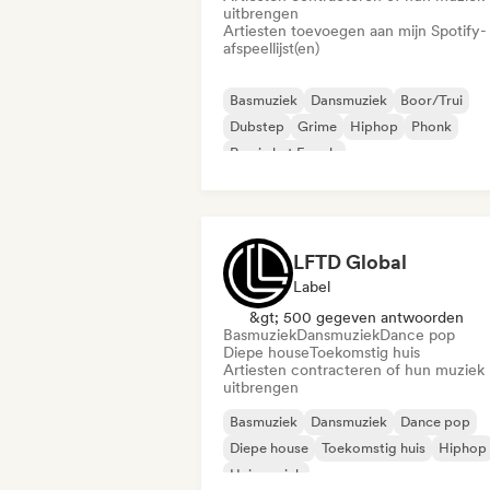
uitbrengen
Artiesten toevoegen aan mijn Spotify-
afspeellijst(en)
Basmuziek
Dansmuziek
Boor/Trui
Dubstep
Grime
Hiphop
Phonk
Rap in het Engels
LFTD Global
Label
&gt; 500 gegeven antwoorden
Basmuziek
Dansmuziek
Dance pop
Diepe house
Toekomstig huis
Artiesten contracteren of hun muziek
uitbrengen
Basmuziek
Dansmuziek
Dance pop
Diepe house
Toekomstig huis
Hiphop
Huismuziek