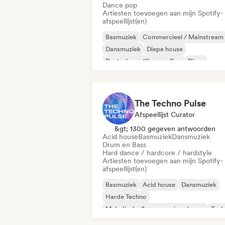
Dance pop
Artiesten toevoegen aan mijn Spotify-
afspeellijst(en)
Basmuziek
Commercieel / Mainstream
Dansmuziek
Diepe house
Deutschpop/German Pop
Disco
Elektropop
French Pop
The Techno Pulse
Afspeellijst Curator
&gt; 1300 gegeven antwoorden
Acid house
Basmuziek
Dansmuziek
Drum en Bass
Hard dance / hardcore / hardstyle
Artiesten toevoegen aan mijn Spotify-
afspeellijst(en)
Basmuziek
Acid house
Dansmuziek
Harde Techno
Melodische & progressieve house
Tech
Drum en Bass