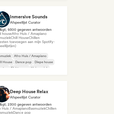
ctro swing
Inmersive Sounds
Afspeellijst Curator
&gt; 9300 gegeven antwoorden
d house
Afro Huis / Amapiano
muziek
Chill House
Chillen
iesten toevoegen aan mijn Spotify-
eellijst(en)
smuziek
Afro Huis / Amapiano
ll House
Dance pop
Diepe house
bstep
Elektropop
Huismuziek
Deep House Relax
Afspeellijst Curator
&gt; 2300 gegeven antwoorden
o Huis / Amapiano
Basmuziek
Chillen
smuziek
Dance pop