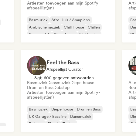
Artiesten toevoegen aan mijn Spotify-
Art
afspeellijst(en)
afsp
Basmuziek
Afro Huis / Amapiano
Ba
Arabische muziek
Chill House
Chillen
Da
Dansmuziek
Diepe house
Elektronica
Di
Feel the Bass
Afspeellijst Curator
&gt; 600 gegeven antwoorden
Basmuziek
Dansmuziek
Diepe house
Alt
Drum en Bass
Dubstep
Boo
Artiesten toevoegen aan mijn Spotify-
Art
afspeellijst(en)
afsp
Basmuziek
Diepe house
Drum en Bass
Ba
UK Garage / Bassline
Dansmuziek
Di
Dubstep
Phonk
Techno
Gr
no