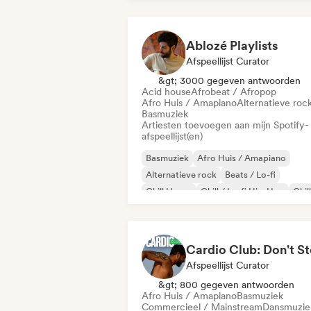
Ablozé Playlists
Afspeellijst Curator
&gt; 3000 gegeven antwoorden
Acid house
Afrobeat / Afropop
Afro Huis / Amapiano
Alternatieve roc
Basmuziek
Artiesten toevoegen aan mijn Spotify-
afspeellijst(en)
Basmuziek
Afro Huis / Amapiano
Alternatieve rock
Beats / Lo-fi
Chill House
Chill / Lo-fi Hip-Hop
Chil
Diepe house
Afspeellijst Curator
&gt; 800 gegeven antwoorden
Afro Huis / Amapiano
Basmuziek
Commercieel / Mainstream
Dansmuzie