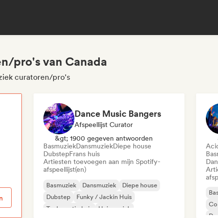
en/pro's van Canada
iek curatoren/pro's
Dance Music Bangers
Afspeellijst Curator
p
&gt; 1900 gegeven antwoorden
Basmuziek
Dansmuziek
Diepe house
Aci
Dubstep
Frans huis
Bas
Artiesten toevoegen aan mijn Spotify-
Dan
afspeellijst(en)
Art
afsp
Basmuziek
Dansmuziek
Diepe house
Ba
Dubstep
Funky / Jackin Huis
n
Co
Toekomstig huis
Huismuziek
Da