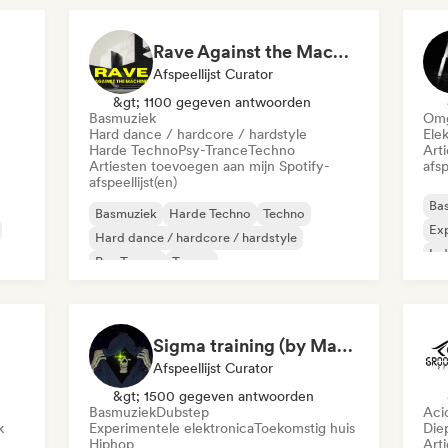
Rave Against the Machine 🖤 Hard, Acid & Dark Techno
Afspeellijst Curator
&gt; 1100 gegeven antwoorden
Basmuziek
Omg
Hard dance / hardcore / hardstyle
Ele
Harde Techno
Psy-Trance
Techno
Art
Artiesten toevoegen aan mijn Spotify-
afsp
afspeellijst(en)
Ba
Basmuziek
Harde Techno
Techno
Exp
Hard dance / hardcore / hardstyle
Ind
Psy-Trance
Trance
Sy
Sigma training (by Mastery Gallery)
Afspeellijst Curator
&gt; 1500 gegeven antwoorden
Basmuziek
Dubstep
Aci
k
Experimentele elektronica
Toekomstig huis
Die
Hiphop
Art