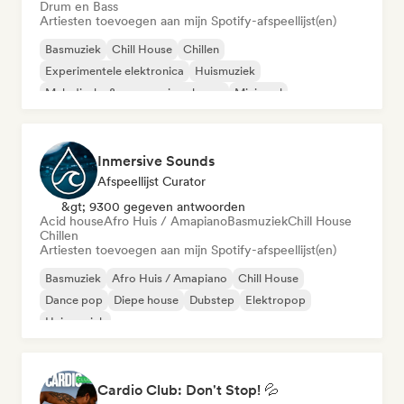
Drum en Bass
Artiesten toevoegen aan mijn Spotify-afspeellijst(en)
Basmuziek
Chill House
Chillen
Experimentele elektronica
Huismuziek
Melodische & progressieve house
Minimaal
Organische house / downtempo
Inmersive Sounds
Afspeellijst Curator
&gt; 9300 gegeven antwoorden
Acid house
Afro Huis / Amapiano
Basmuziek
Chill House
Chillen
Artiesten toevoegen aan mijn Spotify-afspeellijst(en)
Basmuziek
Afro Huis / Amapiano
Chill House
Dance pop
Diepe house
Dubstep
Elektropop
Huismuziek
Cardio Club: Don't Stop! 💦