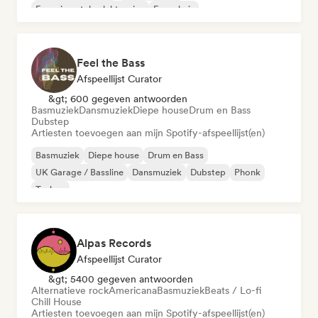
Experimentele elektronica
Frans huis
Feel the Bass
Afspeellijst Curator
&gt; 600 gegeven antwoorden
Basmuziek
Dansmuziek
Diepe house
Drum en Bass
Dubstep
Artiesten toevoegen aan mijn Spotify-afspeellijst(en)
Basmuziek
Diepe house
Drum en Bass
UK Garage / Bassline
Dansmuziek
Dubstep
Phonk
Techno
Alpas Records
Afspeellijst Curator
&gt; 5400 gegeven antwoorden
Alternatieve rock
Americana
Basmuziek
Beats / Lo-fi
Chill House
Artiesten toevoegen aan mijn Spotify-afspeellijst(en)