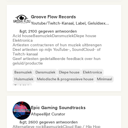
Groove Flow Records
Youtube/Twitch-Kanaal, Label, Geluidsexpert
&gt; 2100 gegeven antwoorden
Acid house
Basmuziek
Dansmuziek
Diepe house
Elektronica
Artiesten contracteren of hun muziek uitbrengen
Deel artiesten op mijn YouTube-, SoundCloud- of
Twitch-kanaal
Geef artiesten gedetailleerde feedback over hun
geluid/productie
Basmuziek
Dansmuziek
Diepe house
Elektronica
Huismuziek
Melodische & progressieve house
Minimaal
Tech Huis
Epic Gaming Soundtracks
Afspeellijst Curator
&gt; 2600 gegeven antwoorden
Alternatieve rock
Basmuziek
Cloud Rap / Hip Hop