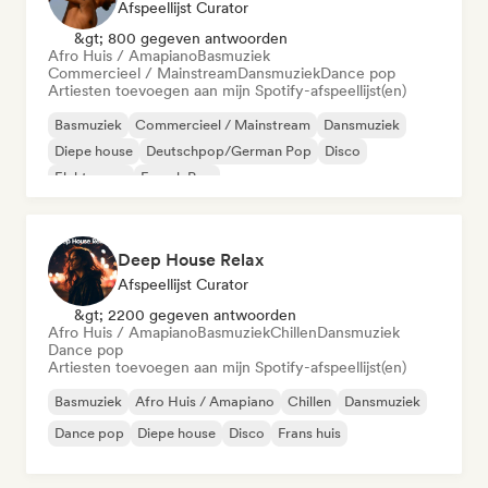
Afspeellijst Curator
&gt; 800 gegeven antwoorden
Afro Huis / Amapiano
Basmuziek
Commercieel / Mainstream
Dansmuziek
Dance pop
Artiesten toevoegen aan mijn Spotify-afspeellijst(en)
Basmuziek
Commercieel / Mainstream
Dansmuziek
Diepe house
Deutschpop/German Pop
Disco
Elektropop
French Pop
Deep House Relax
Afspeellijst Curator
&gt; 2200 gegeven antwoorden
Afro Huis / Amapiano
Basmuziek
Chillen
Dansmuziek
Dance pop
Artiesten toevoegen aan mijn Spotify-afspeellijst(en)
Basmuziek
Afro Huis / Amapiano
Chillen
Dansmuziek
Dance pop
Diepe house
Disco
Frans huis