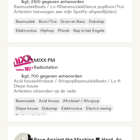
&gt; 2100 gegeven antwoorden
Basmuziek
Beats / Lo-fi
Dansmuziek
Dance pop
Boor/Trui
Artiesten toevoegen aan mijn Spotify-afspeellijst(en)
Basmuziek
Boor/Trui
Drum en Bass
Dubstep
Elektronica
Hiphop
Phonk
Rap in het Engels
MIXX FM
Radiostation
&gt; 700 gegeven antwoorden
Acid house
Afrobeat / Afropop
Basmuziek
Beats / Lo-fi
Diepe house
Artiesten uitzenden op de radio
Basmuziek
Acid house
Afrobeat / Afropop
Diepe house
Dubstep
Elektronica
Electro swing
Toekomstig huis
Rave Against the Machine 🖤 Hard, Acid & Dark Techno