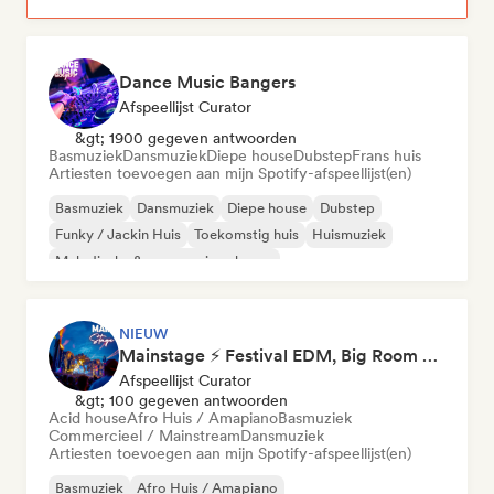
Dance Music Bangers
Afspeellijst Curator
&gt; 1900 gegeven antwoorden
Basmuziek
Dansmuziek
Diepe house
Dubstep
Frans huis
Artiesten toevoegen aan mijn Spotify-afspeellijst(en)
Basmuziek
Dansmuziek
Diepe house
Dubstep
Funky / Jackin Huis
Toekomstig huis
Huismuziek
Melodische & progressieve house
NIEUW
Mainstage ⚡ Festival EDM, Big Room & House Anthems
Afspeellijst Curator
&gt; 100 gegeven antwoorden
Acid house
Afro Huis / Amapiano
Basmuziek
Commercieel / Mainstream
Dansmuziek
Artiesten toevoegen aan mijn Spotify-afspeellijst(en)
Basmuziek
Afro Huis / Amapiano