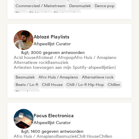
Commercieel / Mainstream
Dansmuziek
Dance pop
Disco
Elektronica
Electro swing
Ablozé Playlists
Afspeellijst Curator
&gt; 3000 gegeven antwoorden
Acid house
Afrobeat / Afropop
Afro Huis / Amapiano
Alternatieve rock
Basmuziek
Artiesten toevoegen aan mijn Spotify-afspeellijst(en)
Basmuziek
Afro Huis / Amapiano
Alternatieve rock
Beats / Lo-fi
Chill House
Chill / Lo-fi Hip-Hop
Chillen
Diepe house
Focus Electronica
Afspeellijst Curator
&gt; 1400 gegeven antwoorden
Afro Huis / Amapiano
Basmuziek
Chill House
Chillen