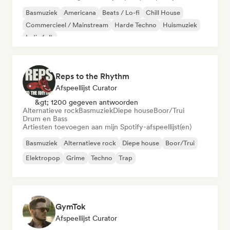
Basmuziek
Americana
Beats / Lo-fi
Chill House
Commercieel / Mainstream
Harde Techno
Huismuziek
Indie folk
Reps to the Rhythm
Afspeellijst Curator
&gt; 1200 gegeven antwoorden
Alternatieve rock
Basmuziek
Diepe house
Boor/Trui
Drum en Bass
Artiesten toevoegen aan mijn Spotify-afspeellijst(en)
Basmuziek
Alternatieve rock
Diepe house
Boor/Trui
Elektropop
Grime
Techno
Trap
GymTok
Afspeellijst Curator