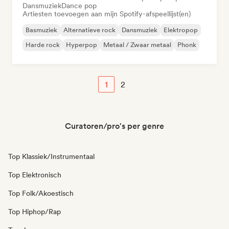
Dansmuziek
Dance pop
Artiesten toevoegen aan mijn Spotify-afspeellijst(en)
Basmuziek
Alternatieve rock
Dansmuziek
Elektropop
Harde rock
Hyperpop
Metaal / Zwaar metaal
Phonk
1
2
Curatoren/pro's per genre
Top Klassiek/Instrumentaal
Top Elektronisch
Top Folk/Akoestisch
Top Hiphop/Rap