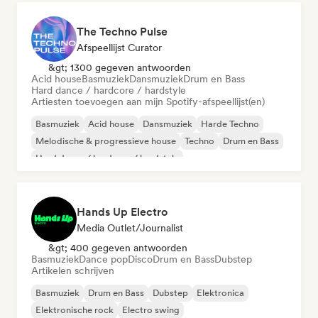
The Techno Pulse
Afspeellijst Curator
&gt; 1300 gegeven antwoorden
Acid house
Basmuziek
Dansmuziek
Drum en Bass
Hard dance / hardcore / hardstyle
Artiesten toevoegen aan mijn Spotify-afspeellijst(en)
Basmuziek
Acid house
Dansmuziek
Harde Techno
Melodische & progressieve house
Techno
Drum en Bass
Hard dance / hardcore / hardstyle
Hands Up Electro
Media Outlet/Journalist
&gt; 400 gegeven antwoorden
Basmuziek
Dance pop
Disco
Drum en Bass
Dubstep
Artikelen schrijven
Basmuziek
Drum en Bass
Dubstep
Elektronica
Elektronische rock
Electro swing