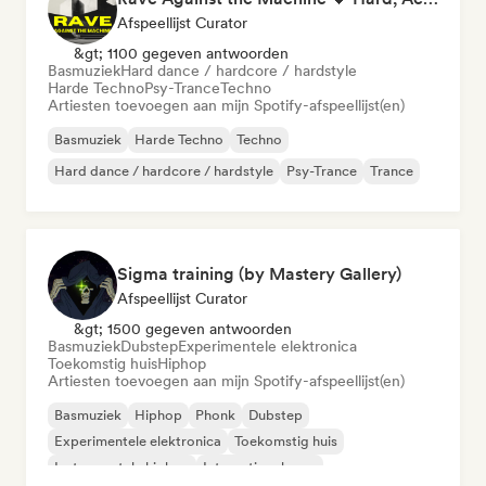
Afspeellijst Curator
&gt; 1100 gegeven antwoorden
Basmuziek
Hard dance / hardcore / hardstyle
Harde Techno
Psy-Trance
Techno
Artiesten toevoegen aan mijn Spotify-afspeellijst(en)
Basmuziek
Harde Techno
Techno
Hard dance / hardcore / hardstyle
Psy-Trance
Trance
Sigma training (by Mastery Gallery)
Afspeellijst Curator
&gt; 1500 gegeven antwoorden
Basmuziek
Dubstep
Experimentele elektronica
Toekomstig huis
Hiphop
Artiesten toevoegen aan mijn Spotify-afspeellijst(en)
Basmuziek
Hiphop
Phonk
Dubstep
Experimentele elektronica
Toekomstig huis
Instrumentale hiphop
Internationale rap