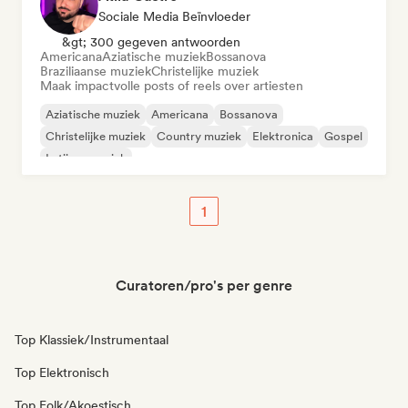
Sociale Media Beïnvloeder
&gt; 300 gegeven antwoorden
Americana
Aziatische muziek
Bossanova
Braziliaanse muziek
Christelijke muziek
Maak impactvolle posts of reels over artiesten
Aziatische muziek
Americana
Bossanova
Christelijke muziek
Country muziek
Elektronica
Gospel
Latijnse muziek
1
Curatoren/pro's per genre
Top Klassiek/Instrumentaal
Top Elektronisch
Top Folk/Akoestisch