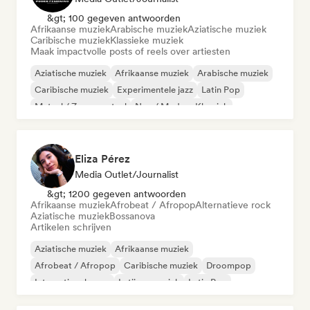
&gt; 100 gegeven antwoorden
Afrikaanse muziek
Arabische muziek
Aziatische muziek
Caribische muziek
Klassieke muziek
Maak impactvolle posts of reels over artiesten
Aziatische muziek
Afrikaanse muziek
Arabische muziek
Caribische muziek
Experimentele jazz
Latin Pop
Metaal / Zwaar metaal
Neo / Modern Klassiek
Eliza Pérez
Media Outlet/Journalist
&gt; 1200 gegeven antwoorden
Afrikaanse muziek
Afrobeat / Afropop
Alternatieve rock
Aziatische muziek
Bossanova
Artikelen schrijven
Aziatische muziek
Afrikaanse muziek
Afrobeat / Afropop
Caribische muziek
Droompop
Internationale pop
Latijnse muziek
Latin Pop