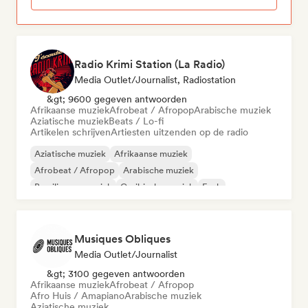
Radio Krimi Station (La Radio)
Media Outlet/Journalist, Radiostation
&gt; 9600 gegeven antwoorden
Afrikaanse muziek
Afrobeat / Afropop
Arabische muziek
Aziatische muziek
Beats / Lo-fi
Artikelen schrijven
Artiesten uitzenden op de radio
Aziatische muziek
Afrikaanse muziek
Afrobeat / Afropop
Arabische muziek
Braziliaanse muziek
Caribische muziek
Funk
Internationale rap
Musiques Obliques
Media Outlet/Journalist
&gt; 3100 gegeven antwoorden
Afrikaanse muziek
Afrobeat / Afropop
Afro Huis / Amapiano
Arabische muziek
Aziatische muziek