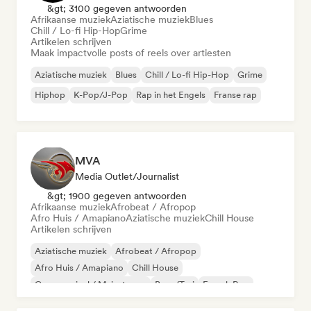
&gt; 3100 gegeven antwoorden
Afrikaanse muziek
Aziatische muziek
Blues
Chill / Lo-fi Hip-Hop
Grime
Artikelen schrijven
Maak impactvolle posts of reels over artiesten
Aziatische muziek
Blues
Chill / Lo-fi Hip-Hop
Grime
Hiphop
K-Pop/J-Pop
Rap in het Engels
Franse rap
MVA
Media Outlet/Journalist
&gt; 1900 gegeven antwoorden
Afrikaanse muziek
Afrobeat / Afropop
Afro Huis / Amapiano
Aziatische muziek
Chill House
Artikelen schrijven
Aziatische muziek
Afrobeat / Afropop
Afro Huis / Amapiano
Chill House
Commercieel / Mainstream
Boor/Trui
French Pop
Hiphop