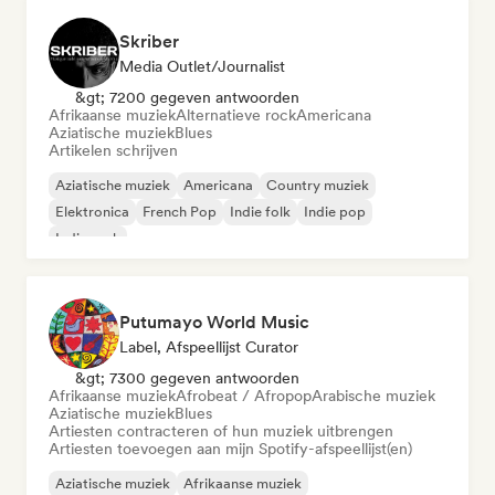
Skriber
Media Outlet/Journalist
&gt; 7200 gegeven antwoorden
Afrikaanse muziek
Alternatieve rock
Americana
Aziatische muziek
Blues
Artikelen schrijven
Aziatische muziek
Americana
Country muziek
Elektronica
French Pop
Indie folk
Indie pop
Indie rock
Putumayo World Music
Label, Afspeellijst Curator
&gt; 7300 gegeven antwoorden
Afrikaanse muziek
Afrobeat / Afropop
Arabische muziek
Aziatische muziek
Blues
Artiesten contracteren of hun muziek uitbrengen
Artiesten toevoegen aan mijn Spotify-afspeellijst(en)
Aziatische muziek
Afrikaanse muziek