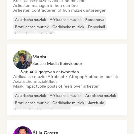
Braziliaanse muziek
Caribische muziek
Artiesten managen in hun carrière
Artiesten contracteren of hun muziek uitbrengen
Aziatische muziek
Afrikaanse muziek
Bossanova
Braziliaanse muziek
Caribische muziek
Dancehall
Indie dans
Indie folk
Machi
Sociale Media Beïnvloeder
&gt; 400 gegeven antwoorden
Afrikaanse muziek
Afrobeat / Afropop
Arabische muziek
Aziatische muziek
Blues
Maak impactvolle posts of reels over artiesten
Aziatische muziek
Afrikaanse muziek
Arabische muziek
Braziliaanse muziek
Caribische muziek
Jazzfusie
Indie India
Internationale pop
Átila Castro