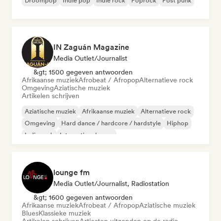
Droompop
Indie pop
Indie rock
Poprock
Post punk
IN Zaguán Magazine
Media Outlet/Journalist
&gt; 1500 gegeven antwoorden
Afrikaanse muziek
Afrobeat / Afropop
Alternatieve rock
Omgeving
Aziatische muziek
Artikelen schrijven
Aziatische muziek
Afrikaanse muziek
Alternatieve rock
Omgeving
Hard dance / hardcore / hardstyle
Hiphop
Indie rock
Internationale pop
lounge fm
Media Outlet/Journalist, Radiostation
&gt; 1600 gegeven antwoorden
Afrikaanse muziek
Afrobeat / Afropop
Aziatische muziek
Blues
Klassieke muziek