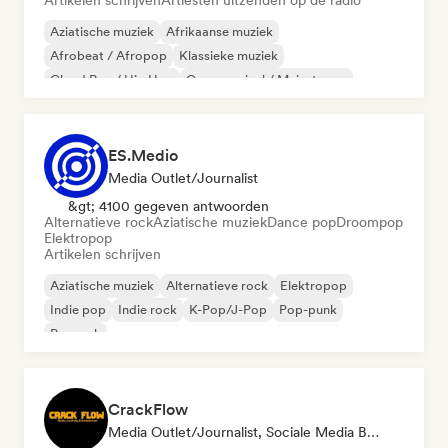
Artikelen schrijven
Artiesten uitzenden op de radio
Aziatische muziek
Afrikaanse muziek
Afrobeat / Afropop
Klassieke muziek
Cloud Rap / Hip Hop
Commercieel / Mainstream
Dance pop
Hardcore
ES.Medio
Media Outlet/Journalist
&gt; 4100 gegeven antwoorden
Alternatieve rock
Aziatische muziek
Dance pop
Droompop
Elektropop
Artikelen schrijven
Aziatische muziek
Alternatieve rock
Elektropop
Indie pop
Indie rock
K-Pop/J-Pop
Pop-punk
Poprock
CrackFlow
Media Outlet/Journalist, Sociale Media Beïnvloeder