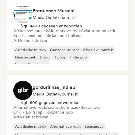
Frequenze Musicali
Media Outlet/Journalist
&gt; 4400 gegeven antwoorden
Afrikaanse muziek
Alternatieve rock
Aziatische muziek
Braziliaanse muziek
Canzone Italiana
Artikelen schrijven
Aziatische muziek
Canzone Italiana
Klassieke muziek
Dansmuziek
Disco
Hiphop
Indie pop
Internationale pop
gordurinhas_indiebr
Media Outlet/Journalist
&gt; 600 gegeven antwoorden
Alternatieve rock
Aziatische muziek
Bossanova
Chill / Lo-fi Hip-Hop
Dance pop
Artikelen schrijven
Aziatische muziek
Alternatieve rock
Bossanova