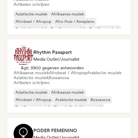
Artikelen schrijven
Aziatische muziek
Afrikaanse muziek
Afrobeat / Afropop
Afro Huis / Amapiano
Arabische muziek
Braziliaanse muziek
Braziliaanse funk
Jazzfusie
Rhythm Passport
Media Outlet/Journalist
&gt; 3900 gegeven antwoorden
Afrikaanse muziek
Afrobeat / Afropop
Arabische muziek
Aziatische muziek
Bossanova
Artikelen schrijven
Aziatische muziek
Afrikaanse muziek
Afrobeat / Afropop
Arabische muziek
Bossanova
Braziliaanse muziek
Dancehall
Latijnse muziek
PODER FEMENINO
Media Outlet/Journalist