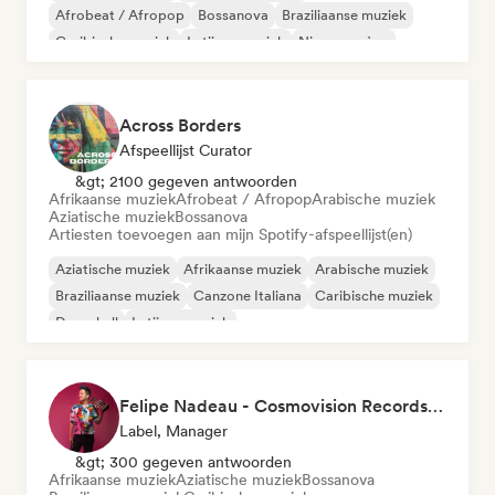
Afrobeat / Afropop
Bossanova
Braziliaanse muziek
Caribische muziek
Latijnse muziek
Nieuwe scène
Across Borders
Afspeellijst Curator
&gt; 2100 gegeven antwoorden
Afrikaanse muziek
Afrobeat / Afropop
Arabische muziek
Aziatische muziek
Bossanova
Artiesten toevoegen aan mijn Spotify-afspeellijst(en)
Aziatische muziek
Afrikaanse muziek
Arabische muziek
Braziliaanse muziek
Canzone Italiana
Caribische muziek
Dancehall
Latijnse muziek
Felipe Nadeau - Cosmovision Records & Ritmos del Sur
Label, Manager
&gt; 300 gegeven antwoorden
Afrikaanse muziek
Aziatische muziek
Bossanova