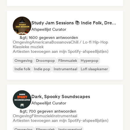
Study Jam Sessions 📚 Indie Folk, Dream Pop & Singer-Songwriter
Afspeellijst Curator
&gt; 1600 gegeven antwoorden
Omgeving
Americana
Bossanova
Chill / Lo-fi Hip-Hop
Klassieke muziek
Artiesten toevoegen aan mijn Spotify-afspeellijst(en)
Omgeving
Droompop
Filmmuziek
Hyperpop
Indie folk
Indie pop
Instrumentaal
Lofi slaapkamer
Dark, Spooky Soundscapes
Afspeellijst Curator
&gt; 700 gegeven antwoorden
Omgeving
Filmmuziek
Instrumentaal
Artiesten toevoegen aan mijn Spotify-afspeellijst(en)
Omgeving
Filmmuziek
Instrumentaal