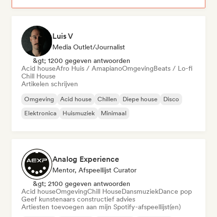
Luis V
Media Outlet/Journalist
&gt; 1200 gegeven antwoorden
Acid house
Afro Huis / Amapiano
Omgeving
Beats / Lo-fi
Chill House
Artikelen schrijven
Omgeving
Acid house
Chillen
Diepe house
Disco
Elektronica
Huismuziek
Minimaal
Analog Experience
Mentor, Afspeellijst Curator
&gt; 2100 gegeven antwoorden
Acid house
Omgeving
Chill House
Dansmuziek
Dance pop
Geef kunstenaars constructief advies
Artiesten toevoegen aan mijn Spotify-afspeellijst(en)