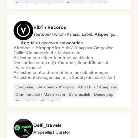
Experimentele elektronica
Filmmuziek
Jazzfusie
Hyperpop
Vib'in Records
Youtube/Twitch-Kanaal, Label, Afspeellijst Curator, Uitgever
&gt; 1300 gegeven antwoorden
Afrobeat / Afropop
Afro Huis / Amapiano
Omgeving
Chillen
Commercieel / Mainstream
Artiesten een uitgeefcontract aanbieden
Deel artiesten op mijn YouTube-, SoundCloud- of
Twitch-kanaal
Artiesten contracteren of hun muziek uitbrengen
Artiesten toevoegen aan mijn Spotify-afspeellijst(en)
Omgeving
Afrobeat / Afropop
Afro Huis / Amapiano
Commercieel / Mainstream
Dansmuziek
Dance pop
Diepe house
Frans huis
Delli_travels
Afspeellijst Curator