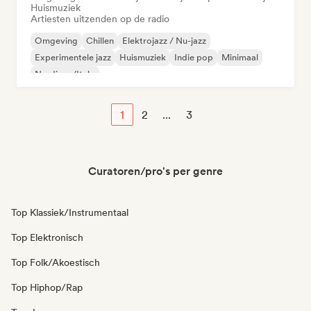
Huismuziek
Artiesten uitzenden op de radio
Omgeving
Chillen
Elektrojazz / Nu-jazz
Experimentele jazz
Huismuziek
Indie pop
Minimaal
Nu-disco/Italo
1
2
...
3
Curatoren/pro's per genre
Top Klassiek/Instrumentaal
Top Elektronisch
Top Folk/Akoestisch
Top Hiphop/Rap