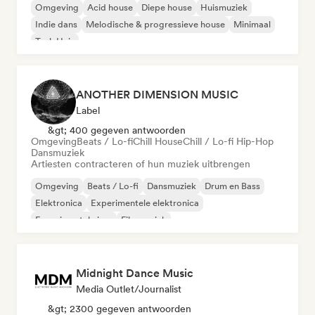
Omgeving
Acid house
Diepe house
Huismuziek
Indie dans
Melodische & progressieve house
Minimaal
Tech Huis
ANOTHER DIMENSION MUSIC
Label
&gt; 400 gegeven antwoorden
Omgeving
Beats / Lo-fi
Chill House
Chill / Lo-fi Hip-Hop
Dansmuziek
Artiesten contracteren of hun muziek uitbrengen
Omgeving
Beats / Lo-fi
Dansmuziek
Drum en Bass
Elektronica
Experimentele elektronica
Experimentele jazz
Filmmuziek
Midnight Dance Music
Media Outlet/Journalist
&gt; 2300 gegeven antwoorden