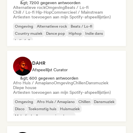
&gt; 7200 gegeven antwoorden
Alternatieve rock
Omgeving
Beats / Lo-fi
Chill / Lo-fi Hip-Hop
Commercieel / Mainstream
Artiesten toevoegen aan mijn Spotify-afspeellijst(en)
Omgeving
Alternatieve rock
Beats / Lo-fi
Country muziek
Dance pop
Hiphop
Indie dans
Indie folk
DAHR
Afspeellijst Curator
&gt; 600 gegeven antwoorden
Afro Huis / Amapiano
Omgeving
Chillen
Dansmuziek
Diepe house
Artiesten toevoegen aan mijn Spotify-afspeellijst(en)
Omgeving
Afro Huis / Amapiano
Chillen
Dansmuziek
Disco
Toekomstig huis
Huismuziek
Melodische & progressieve house