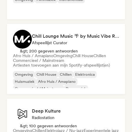
Chill Lounge Music 🌴 by Music Vibe Records
Afspeellijst Curator
&gt; 200 gegeven antwoorden
Afro Huis / Amapiano
Omgeving
Chill House
Chillen
Commercieel / Mainstream
Artiesten toevoegen aan mijn Spotify-afspeellijst(en)
Omgeving
Chill House
Chillen
Elektronica
Huismuziek
Afro Huis / Amapiano
Commercieel / Mainstream
Dansmuziek
Deep Kulture
Radiostation
&gt; 100 gegeven antwoorden
Omgeving
Chillen
Elektrojazz / Nu-jazz
Experimentele jazz