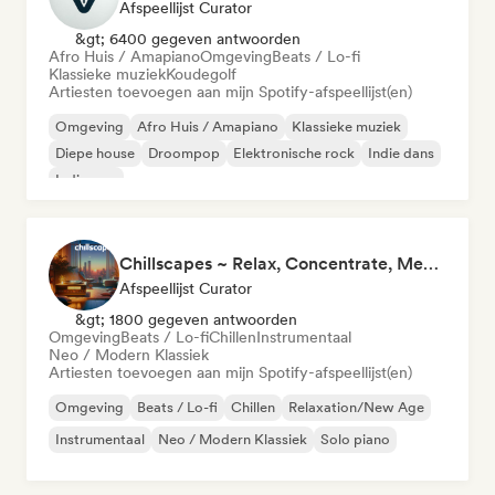
Afspeellijst Curator
&gt; 6400 gegeven antwoorden
Afro Huis / Amapiano
Omgeving
Beats / Lo-fi
Klassieke muziek
Koudegolf
Artiesten toevoegen aan mijn Spotify-afspeellijst(en)
Omgeving
Afro Huis / Amapiano
Klassieke muziek
Diepe house
Droompop
Elektronische rock
Indie dans
Indie pop
Chillscapes ~ Relax, Concentrate, Meditate, Sleep, Dream
Afspeellijst Curator
&gt; 1800 gegeven antwoorden
Omgeving
Beats / Lo-fi
Chillen
Instrumentaal
Neo / Modern Klassiek
Artiesten toevoegen aan mijn Spotify-afspeellijst(en)
Omgeving
Beats / Lo-fi
Chillen
Relaxation/New Age
Instrumentaal
Neo / Modern Klassiek
Solo piano