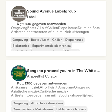
Sound Avenue Labelgroup
Label
&gt; 800 gegeven antwoorden
Omgeving
Beats / Lo-fi
Chillen
Diepe house
Drum en Bass
Artiesten contracteren of hun muziek uitbrengen
Omgeving
Beats / Lo-fi
Chillen
Diepe house
Elektronica
Experimentele elektronica
Melodische & progressieve house
Minimaal
Songs to pretend you're in The White Lotus
Afspeellijst Curator
&gt; 1300 gegeven antwoorden
Afrikaanse muziek
Afro Huis / Amapiano
Omgeving
Aziatische muziek
Caribische muziek
Artiesten toevoegen aan mijn Spotify-afspeellijst(en)
Omgeving
Afro Huis / Amapiano
Commercieel / Mainstream
Elektrojazz / Nu-jazz