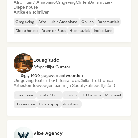
Afro Huis / Amapiano
Omgeving
Chillen
Dansmuziek
Diepe house
Artikelen schrijven
Omgeving
Afro Huis / Amapiano
Chillen
Dansmuziek
Diepe house
Drum en Bass
Huismuziek
Indie dans
Loungitude
Afspeellijst Curator
&gt; 1400 gegeven antwoorden
Omgeving
Beats / Lo-fi
Bossanova
Chillen
Elektronica
Artiesten toevoegen aan mijn Spotify-afspeellijst(en)
Omgeving
Beats / Lo-fi
Chillen
Elektronica
Minimaal
Bossanova
Elektropop
Jazzfusie
Vibe Agency