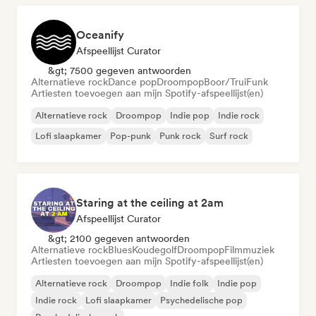
Oceanify
Afspeellijst Curator
&gt; 7500 gegeven antwoorden
Alternatieve rock
Dance pop
Droompop
Boor/Trui
Funk
Artiesten toevoegen aan mijn Spotify-afspeellijst(en)
Alternatieve rock
Droompop
Indie pop
Indie rock
Lofi slaapkamer
Pop-punk
Punk rock
Surf rock
Staring at the ceiling at 2am
Afspeellijst Curator
&gt; 2100 gegeven antwoorden
Alternatieve rock
Blues
Koudegolf
Droompop
Filmmuziek
Artiesten toevoegen aan mijn Spotify-afspeellijst(en)
Alternatieve rock
Droompop
Indie folk
Indie pop
Indie rock
Lofi slaapkamer
Psychedelische pop