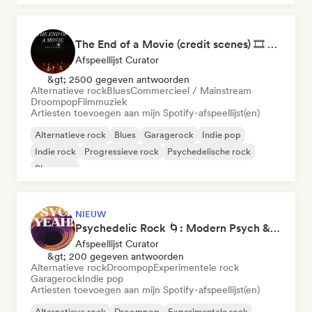
The End of a Movie (credit scenes) 🎞️ Cinematic Dream Pop & Bedroom Indie
Afspeellijst Curator
&gt; 2500 gegeven antwoorden
Alternatieve rock
Blues
Commercieel / Mainstream
Droompop
Filmmuziek
Artiesten toevoegen aan mijn Spotify-afspeellijst(en)
Alternatieve rock
Blues
Garagerock
Indie pop
Indie rock
Progressieve rock
Psychedelische rock
Shoegaze
NIEUW
Psychedelic Rock 🌀: Modern Psych & Turkish Vibes
Afspeellijst Curator
&gt; 200 gegeven antwoorden
Alternatieve rock
Droompop
Experimentele rock
Garagerock
Indie pop
Artiesten toevoegen aan mijn Spotify-afspeellijst(en)
Alternatieve rock
Droompop
Experimentele rock