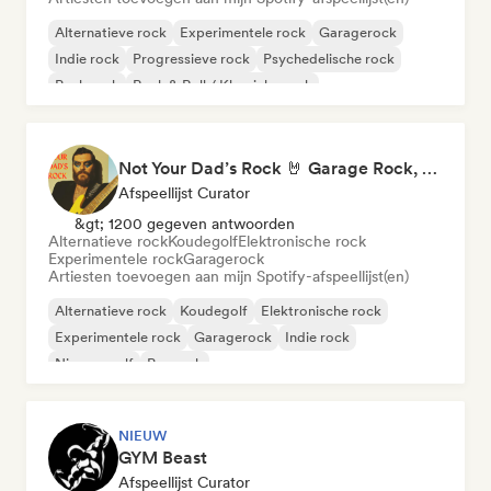
Alternatieve rock
Experimentele rock
Garagerock
Indie rock
Progressieve rock
Psychedelische rock
Punk rock
Rock & Roll / Klassieke rock
Not Your Dad’s Rock 🤘 Garage Rock, Alt-Rock & Indie Anthems
Afspeellijst Curator
&gt; 1200 gegeven antwoorden
Alternatieve rock
Koudegolf
Elektronische rock
Experimentele rock
Garagerock
Artiesten toevoegen aan mijn Spotify-afspeellijst(en)
Alternatieve rock
Koudegolf
Elektronische rock
Experimentele rock
Garagerock
Indie rock
Nieuwe golf
Poprock
NIEUW
GYM Beast
Afspeellijst Curator