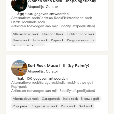
Women Who Rock, Unapologetically
Afspeellijst Curator
&gt; 1000 gegeven antwoorden
Alternatieve rock
Christian Rock
Elektronische rock
Harde rock
Indie rock
Artiesten toevoegen aan mijn Spotify-afspeellijst(en)
Alternatieve rock
Christian Rock
Elektronische rock
Harde rock
Indie rock
Poprock
Progressieve rock
Psychedelische rock
Surf Rock Music 🏄🏻‍♂️ (by Palmfy)
Afspeellijst Curator
&gt; 1100 gegeven antwoorden
Alternatieve rock
Garagerock
Indie rock
Nieuwe golf
Pop-punk
Artiesten toevoegen aan mijn Spotify-afspeellijst(en)
Alternatieve rock
Garagerock
Indie rock
Nieuwe golf
Pop-punk
Progressieve rock
Punk rock
Surf rock