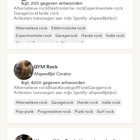
&gt; 200 gegeven antwoorden
Alternatieve rock
Elektronische rock
Experimentele rock
Garagerock
Harde rock
Artiesten toevoegen aan mijn Spotify-afspeellijst(en)
Alternatieve rock
Elektronische rock
Experimentele rock
Garagerock
Harde rock
Indie rock
Metaal / Zwaar metaal
Nieuwe golf
GYM Rock
Afspeellijst Curator
&gt; 4200 gegeven antwoorden
Alternatieve rock
Blues
Koudegolf
Funk
Garagerock
Artiesten toevoegen aan mijn Spotify-afspeellijst(en)
Alternatieve rock
Garagerock
Harde rock
Indie rock
Pop-punk
Progressieve rock
Punk rock
Surf rock