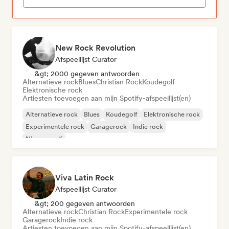
New Rock Revolution
Afspeellijst Curator
&gt; 2000 gegeven antwoorden
Alternatieve rock
Blues
Christian Rock
Koudegolf
Elektronische rock
Artiesten toevoegen aan mijn Spotify-afspeellijst(en)
Alternatieve rock
Blues
Koudegolf
Elektronische rock
Experimentele rock
Garagerock
Indie rock
Nieuwe golf
Viva Latin Rock
Afspeellijst Curator
&gt; 200 gegeven antwoorden
Alternatieve rock
Christian Rock
Experimentele rock
Garagerock
Indie rock
Artiesten toevoegen aan mijn Spotify-afspeellijst(en)