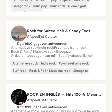
Garagerock
Indie pop
Indie rock
Nieuwe golf
Psychedelische pop
Rock for Salted Hair & Sandy Toes
Afspeellijst Curator
&gt; 1600 gegeven antwoorden
Alternatieve rock
Indie rock
Psychedelische rock
Rock & Roll / Klassieke rock
Shoegaze
Artiesten toevoegen aan mijn Spotify-afspeellijst(en)
Alternatieve rock
Indie rock
Psychedelische rock
Surf rock
Rock & Roll / Klassieke rock
Shoegaze
ROCK EN INGLÉS 🎸 Hits 100 🔥 Mejor Música Rock Internacional ·
Afspeellijst Curator
&gt; 1200 gegeven antwoorden
Alternatieve rock
Blues
Dood / Thrash
Elektronische rock