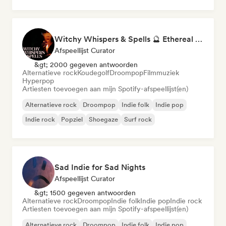
Psychedelische rock
Witchy Whispers & Spells 🔮 Ethereal Art Pop & Dream Pop
Afspeellijst Curator
&gt; 2000 gegeven antwoorden
Alternatieve rock
Koudegolf
Droompop
Filmmuziek
Hyperpop
Artiesten toevoegen aan mijn Spotify-afspeellijst(en)
Alternatieve rock
Droompop
Indie folk
Indie pop
Indie rock
Popziel
Shoegaze
Surf rock
Sad Indie for Sad Nights
Afspeellijst Curator
&gt; 1500 gegeven antwoorden
Alternatieve rock
Droompop
Indie folk
Indie pop
Indie rock
Artiesten toevoegen aan mijn Spotify-afspeellijst(en)
Alternatieve rock
Droompop
Indie folk
Indie pop