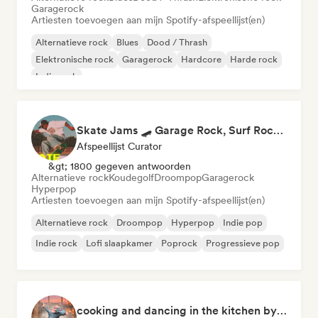
Garagerock
Artiesten toevoegen aan mijn Spotify-afspeellijst(en)
Alternatieve rock
Blues
Dood / Thrash
Elektronische rock
Garagerock
Hardcore
Harde rock
Indie rock
Skate Jams 🛹 Garage Rock, Surf Rock & Neo-Psych
Afspeellijst Curator
&gt; 1800 gegeven antwoorden
Alternatieve rock
Koudegolf
Droompop
Garagerock
Hyperpop
Artiesten toevoegen aan mijn Spotify-afspeellijst(en)
Alternatieve rock
Droompop
Hyperpop
Indie pop
Indie rock
Lofi slaapkamer
Poprock
Progressieve pop
cooking and dancing in the kitchen by Cookfy