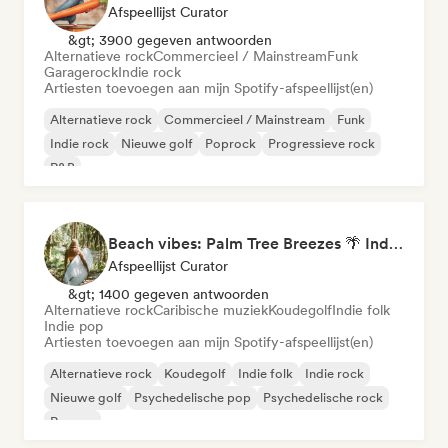
Afspeellijst Curator
&gt; 3900 gegeven antwoorden
Alternatieve rock
Commercieel / Mainstream
Funk
Garagerock
Indie rock
Artiesten toevoegen aan mijn Spotify-afspeellijst(en)
Alternatieve rock
Commercieel / Mainstream
Funk
Indie rock
Nieuwe golf
Poprock
Progressieve rock
R&B
Beach vibes: Palm Tree Breezes 🌴 Indie Folk, Acoustic & Singer-Songwriter
Afspeellijst Curator
&gt; 1400 gegeven antwoorden
Alternatieve rock
Caribische muziek
Koudegolf
Indie folk
Indie pop
Artiesten toevoegen aan mijn Spotify-afspeellijst(en)
Alternatieve rock
Koudegolf
Indie folk
Indie rock
Nieuwe golf
Psychedelische pop
Psychedelische rock
Reggae