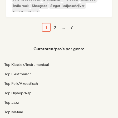
Indie rock
Shoegaze
Singer-liedjesschrijver
Soft Pop/Ballad
1
2
...
7
Curatoren/pro's per genre
Top Klassiek/Instrumentaal
Top Elektronisch
Top Folk/Akoestisch
Top Hiphop/Rap
Top Jazz
Top Metaal