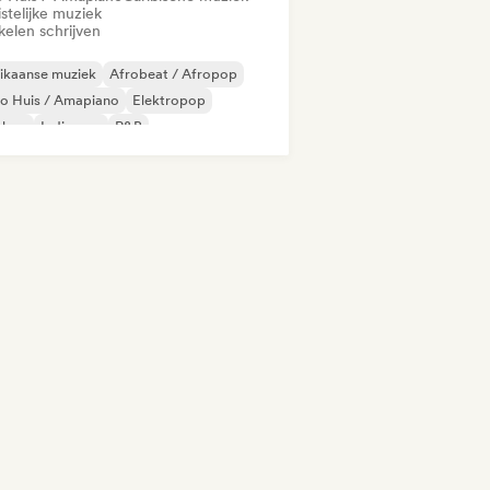
stelijke muziek
kelen schrijven
ikaanse muziek
Afrobeat / Afropop
o Huis / Amapiano
Elektropop
phop
Indie pop
R&B
ger-liedjesschrijver