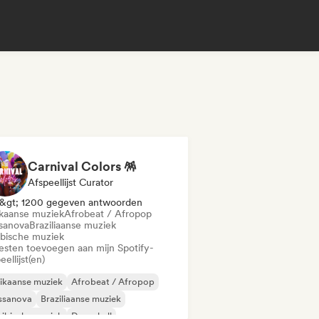
Carnival Colors 🪅
Afspeellijst Curator
&gt; 1200 gegeven antwoorden
ikaanse muziek
Afrobeat / Afropop
sanova
Braziliaanse muziek
ibische muziek
iesten toevoegen aan mijn Spotify-
eellijst(en)
ikaanse muziek
Afrobeat / Afropop
ssanova
Braziliaanse muziek
ibische muziek
Dancehall