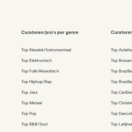
Curatoren/pro's per genre
Curatoren
Top Klassiek/Instrumentaal
Top Aziati
Top Elektronisch
Top Bossan
Top Folk/Akoestisch
Top Brazili
Top Hiphop/Rap
Top Brazili
Top Jazz
Top Caribi
Top Metaal
Top Christe
Top Pop
Top Danceh
Top R&B/Soul
Top Latijns