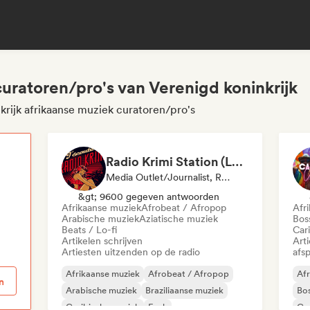
uratoren/pro's van Verenigd koninkrijk
krijk afrikaanse muziek curatoren/pro's
Radio Krimi Station (La Radio)
Media Outlet/Journalist, Radiostation
p
&gt; 9600 gegeven antwoorden
Afrikaanse muziek
Afrobeat / Afropop
Afr
Arabische muziek
Aziatische muziek
Bos
Beats / Lo-fi
Car
Artikelen schrijven
Art
Artiesten uitzenden op de radio
afsp
Afrikaanse muziek
Afrobeat / Afropop
Afr
n
Arabische muziek
Braziliaanse muziek
Bo
Caribische muziek
Funk
Car