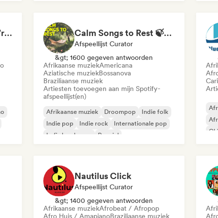
Oosterse muziek
Reggae
Songs to pretend you're in The White Lotus
Calm Songs to Rest 🍃✨ Acoustic Indie Folk & Singer-Songwriter
Afspeellijst Curator
&gt; 1600 gegeven antwoorden
no
Afrikaanse muziek
Americana
Afr
Aziatische muziek
Bossanova
Afr
Braziliaanse muziek
Car
Artiesten toevoegen aan mijn Spotify-
Art
afspeellijst(en)
Afr
no
Afrikaanse muziek
Droompop
Indie folk
Afr
Indie pop
Indie rock
Internationale pop
Chi
Lofi slaapkamer
Popziel
Dan
Nautilus Click
Afspeellijst Curator
&gt; 1400 gegeven antwoorden
Afrikaanse muziek
Afrobeat / Afropop
Afr
Afro Huis / Amapiano
Braziliaanse muziek
Afr