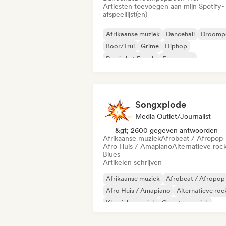
Artiesten toevoegen aan mijn Spotify-
afspeellijst(en)
Afrikaanse muziek
Dancehall
Droomp
Boor/Trui
Grime
Hiphop
Rap in het Engels
Franse rap
Songxplode
Media Outlet/Journalist
&gt; 2600 gegeven antwoorden
Afrikaanse muziek
Afrobeat / Afropop
Afro Huis / Amapiano
Alternatieve roc
Blues
Artikelen schrijven
Afrikaanse muziek
Afrobeat / Afropop
Afro Huis / Amapiano
Alternatieve roc
Klassieke muziek
Country muziek
Jazzfusie
Hiphop