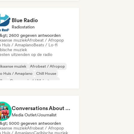
Blue Radio
Radiostation
&gt; 2600 gegeven antwoorden
ikaanse muziek
Afrobeat / Afropop
o Huis / Amapiano
Beats / Lo-fi
ibische muziek
iesten uitzenden op de radio
ikaanse muziek
Afrobeat / Afropop
o Huis / Amapiano
Chill House
llen
Commercieel / Mainstream
cehall
Dance pop
Conversations About Her
Media Outlet/Journalist
&gt; 5000 gegeven antwoorden
ikaanse muziek
Afrobeat / Afropop
o Huis / Amapiano
Caribische muziek