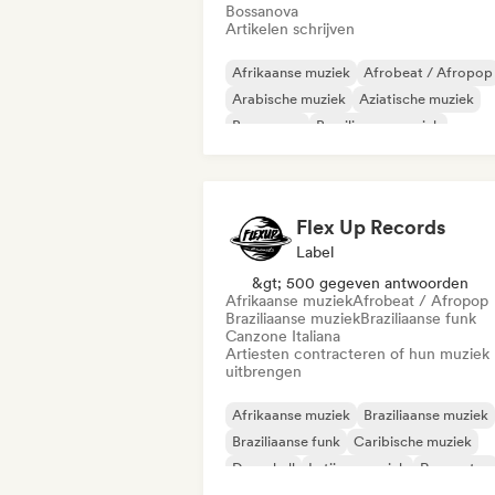
Bossanova
Artikelen schrijven
Afrikaanse muziek
Afrobeat / Afropop
Arabische muziek
Aziatische muziek
Bossanova
Braziliaanse muziek
Dancehall
Latijnse muziek
Flex Up Records
Label
&gt; 500 gegeven antwoorden
Afrikaanse muziek
Afrobeat / Afropop
Braziliaanse muziek
Braziliaanse funk
Canzone Italiana
Artiesten contracteren of hun muziek
uitbrengen
Afrikaanse muziek
Braziliaanse muziek
Braziliaanse funk
Caribische muziek
Dancehall
Latijnse muziek
Reggaeton
Afrobeat / Afropop