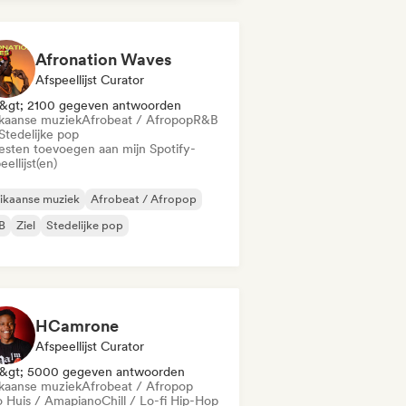
ijnse muziek
Reggaeton
Afronation Waves
Afspeellijst Curator
&gt; 2100 gegeven antwoorden
ikaanse muziek
Afrobeat / Afropop
R&B
Stedelijke pop
iesten toevoegen aan mijn Spotify-
eellijst(en)
ikaanse muziek
Afrobeat / Afropop
B
Ziel
Stedelijke pop
HCamrone
Afspeellijst Curator
&gt; 5000 gegeven antwoorden
ikaanse muziek
Afrobeat / Afropop
o Huis / Amapiano
Chill / Lo-fi Hip-Hop