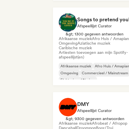
Afspeellijst Curator
&gt; 1300 gegeven antwoorden
Afrikaanse muziek
Afro Huis / Amapia
Omgeving
Aziatische muziek
Caribische muziek
Artiesten toevoegen aan mijn Spotify-
afspeellijst(en)
Afrikaanse muziek
Afro Huis / Amapia
Omgeving
Commercieel / Mainstream
Elektrojazz / Nu-jazz
Experimentele elektronica
Filmmuziek
Jazzfusie
DMY
Afspeellijst Curator
&gt; 9300 gegeven antwoorden
Afrikaanse muziek
Afrobeat / Afropop
Dancehall
Droompop
Boor/Trui