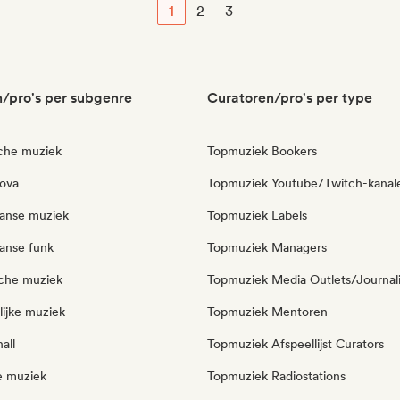
1
2
3
/pro's per subgenre
Curatoren/pro's per type
sche muziek
Topmuziek Bookers
ova
Topmuziek Youtube/Twitch-kanal
aanse muziek
Topmuziek Labels
aanse funk
Topmuziek Managers
sche muziek
Topmuziek Media Outlets/Journal
lijke muziek
Topmuziek Mentoren
all
Topmuziek Afspeellijst Curators
e muziek
Topmuziek Radiostations