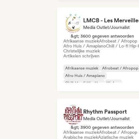
Media Outlet/Journalist
&gt; 3600 gegeven antwoorden
Afrikaanse muziek
Afrobeat / Afropop
Afro Huis / Amapiano
Chill / Lo-fi Hip
Christelijke muziek
Artikelen schrijven
Afrikaanse muziek
Afrobeat / Afropop
Afro Huis / Amapiano
Chill / Lo-fi Hip-Hop
Hiphop
Internationale rap
Rap in het Engels
Franse rap
Rhythm Passport
Media Outlet/Journalist
&gt; 3900 gegeven antwoorden
Afrikaanse muziek
Afrobeat / Afropop
Arabische muziek
Aziatische muziek