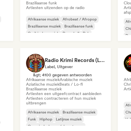
Braziliaanse funk
Clo
Artiesten uitzenden op de radio
Art
afsp
Afrikaanse muziek
Afrobeat / Afropop
Afr
Braziliaanse muziek
Braziliaanse funk
Chi
Caribische muziek
Dancehall
Dub
Da
Latijnse muziek
Ind
Radio Krimi Records (Le Label)
Label, Uitgever
&gt; 4100 gegeven antwoorden
Afrikaanse muziek
Arabische muziek
Afr
Aziatische muziek
Beats / Lo-fi
Chri
Braziliaanse muziek
Art
Artiesten een uitgeefcontract aanbieden
Artiesten contracteren of hun muziek
uitbrengen
Afr
Afrikaanse muziek
Braziliaanse muziek
Chr
Funk
Hiphop
Latijnse muziek
Vak
Organische house / downtempo
Rap