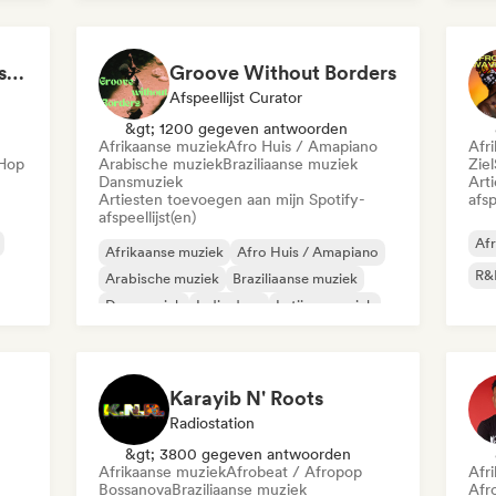
Internationale rap
Oosterse muziek
Lat
LMCB - Les Merveilles du Congo 🇨🇬
Groove Without Borders
Afspeellijst Curator
&gt; 1200 gegeven antwoorden
Afrikaanse muziek
Afro Huis / Amapiano
Afr
-Hop
Arabische muziek
Braziliaanse muziek
Ziel
Dansmuziek
Art
Artiesten toevoegen aan mijn Spotify-
afsp
afspeellijst(en)
Afr
Afrikaanse muziek
Afro Huis / Amapiano
R&
Arabische muziek
Braziliaanse muziek
Dansmuziek
Indie dans
Latijnse muziek
Oosterse muziek
Karayib N' Roots
Radiostation
&gt; 3800 gegeven antwoorden
Afrikaanse muziek
Afrobeat / Afropop
Afr
Bossanova
Braziliaanse muziek
Afr