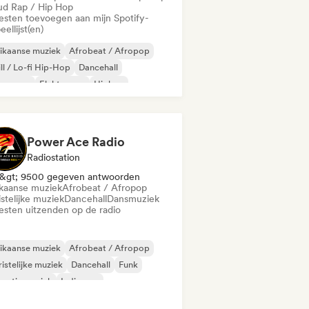
ud Rap / Hip Hop
iesten toevoegen aan mijn Spotify-
eellijst(en)
ikaanse muziek
Afrobeat / Afropop
ll / Lo-fi Hip-Hop
Dancehall
nce pop
Elektropop
Hiphop
ie pop
Power Ace Radio
Radiostation
&gt; 9500 gegeven antwoorden
ikaanse muziek
Afrobeat / Afropop
stelijke muziek
Dancehall
Dansmuziek
iesten uitzenden op de radio
ikaanse muziek
Afrobeat / Afropop
istelijke muziek
Dancehall
Funk
antie muziek
Indie pop
 in het Engels