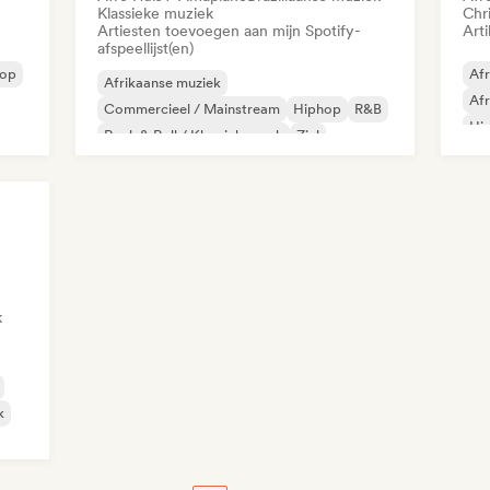
Klassieke muziek
Chri
Artiesten toevoegen aan mijn Spotify-
Arti
afspeellijst(en)
op
Afr
Afrikaanse muziek
Afr
Commercieel / Mainstream
Hiphop
R&B
Hi
Rock & Roll / Klassieke rock
Ziel
Sin
Stedelijke pop
Afrobeat / Afropop
k
k