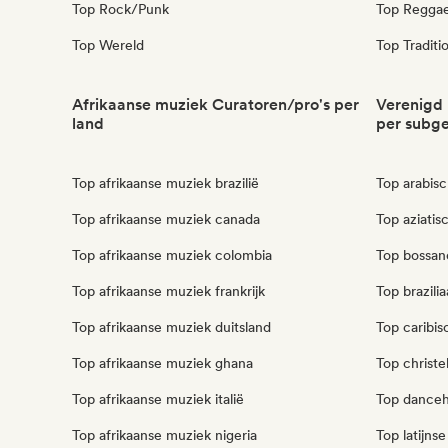
Top Rock/Punk
Top Regga
Top Wereld
Top Traditi
Afrikaanse muziek Curatoren/pro's per
Verenigd 
land
per subg
Top afrikaanse muziek brazilië
Top arabisc
Top afrikaanse muziek canada
Top aziatis
Top afrikaanse muziek colombia
Top bossano
Top afrikaanse muziek frankrijk
Top brazili
Top afrikaanse muziek duitsland
Top caribis
Top afrikaanse muziek ghana
Top christe
Top afrikaanse muziek italië
Top danceha
Top afrikaanse muziek nigeria
Top latijns