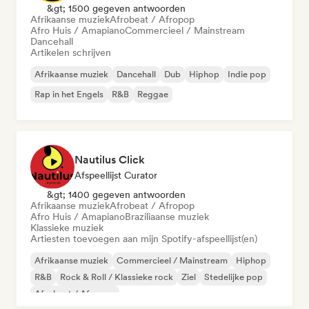
&gt; 1500 gegeven antwoorden
Afrikaanse muziek
Afrobeat / Afropop
Afro Huis / Amapiano
Commercieel / Mainstream
Dancehall
Artikelen schrijven
Afrikaanse muziek
Dancehall
Dub
Hiphop
Indie pop
Rap in het Engels
R&B
Reggae
Nautilus Click
Afspeellijst Curator
&gt; 1400 gegeven antwoorden
Afrikaanse muziek
Afrobeat / Afropop
Afro Huis / Amapiano
Braziliaanse muziek
Klassieke muziek
Artiesten toevoegen aan mijn Spotify-afspeellijst(en)
Afrikaanse muziek
Commercieel / Mainstream
Hiphop
R&B
Rock & Roll / Klassieke rock
Ziel
Stedelijke pop
Afrobeat / Afropop