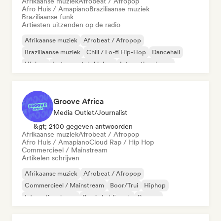
Afrikaanse muziek
Afrobeat / Afropop
Afro Huis / Amapiano
Braziliaanse muziek
Braziliaanse funk
Artiesten uitzenden op de radio
Afrikaanse muziek
Afrobeat / Afropop
Braziliaanse muziek
Chill / Lo-fi Hip-Hop
Dancehall
Hiphop
Instrumentale hiphop
Internationale rap
Groove Africa
Media Outlet/Journalist
&gt; 2100 gegeven antwoorden
Afrikaanse muziek
Afrobeat / Afropop
Afro Huis / Amapiano
Cloud Rap / Hip Hop
Commercieel / Mainstream
Artikelen schrijven
Afrikaanse muziek
Afrobeat / Afropop
Commercieel / Mainstream
Boor/Trui
Hiphop
Internationale rap
Rap in het Engels
Reggae