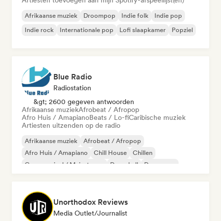
Artiesten toevoegen aan mijn Spotify-afspeellijst(en)
Afrikaanse muziek
Droompop
Indie folk
Indie pop
Indie rock
Internationale pop
Lofi slaapkamer
Popziel
Blue Radio
Radiostation
&gt; 2600 gegeven antwoorden
Afrikaanse muziek
Afrobeat / Afropop
Afro Huis / Amapiano
Beats / Lo-fi
Caribische muziek
Artiesten uitzenden op de radio
Afrikaanse muziek
Afrobeat / Afropop
Afro Huis / Amapiano
Chill House
Chillen
Commercieel / Mainstream
Dancehall
Dance pop
Unorthodox Reviews
Media Outlet/Journalist