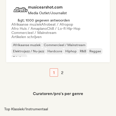
musicearshot.com
Media Outlet/Journalist
&gt; 1000 gegeven antwoorden
Afrikaanse muziek
Afrobeat / Afropop
Afro Huis / Amapiano
Chill / Lo-fi Hip-Hop
Commercieel / Mainstream
Artikelen schrijven
Afrikaanse muziek
Commercieel / Mainstream
Elektrojazz / Nu-jazz
Hardcore
Hiphop
R&B
Reggae
Trip hop
1
2
Curatoren/pro's per genre
Top Klassiek/Instrumentaal