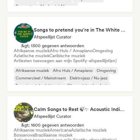
Reggaeton
Afrobeat / Afropop
Songs to pretend you're in The White Lotus
Afspeellijst Curator
&gt; 1300 gegeven antwoorden
Afrikaanse muziek
Afro Huis / Amapiano
Omgeving
Aziatische muziek
Caribische muziek
Artiesten toevoegen aan mijn Spotify-afspeellijst(en)
Afrikaanse muziek
Afro Huis / Amapiano
Omgeving
Commercieel / Mainstream
Elektrojazz / Nu-jazz
Experimentele elektronica
Filmmuziek
Jazzfusie
Calm Songs to Rest 🍃✨ Acoustic Indie Folk & Singer-Songwriter
Afspeellijst Curator
&gt; 1600 gegeven antwoorden
Afrikaanse muziek
Americana
Aziatische muziek
Bossanova
Braziliaanse muziek