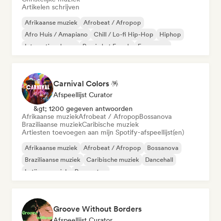
Artikelen schrijven
Afrikaanse muziek
Afrobeat / Afropop
Afro Huis / Amapiano
Chill / Lo-fi Hip-Hop
Hiphop
Internationale rap
Rap in het Engels
Franse rap
Carnival Colors 🪅
Afspeellijst Curator
&gt; 1200 gegeven antwoorden
Afrikaanse muziek
Afrobeat / Afropop
Bossanova
Braziliaanse muziek
Caribische muziek
Artiesten toevoegen aan mijn Spotify-afspeellijst(en)
Afrikaanse muziek
Afrobeat / Afropop
Bossanova
Braziliaanse muziek
Caribische muziek
Dancehall
Latijnse muziek
Reggaeton
Groove Without Borders
Afspeellijst Curator