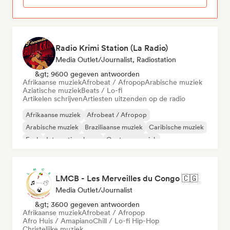
Radio Krimi Station (La Radio)
Media Outlet/Journalist, Radiostation
&gt; 9600 gegeven antwoorden
Afrikaanse muziek
Afrobeat / Afropop
Arabische muziek
Aziatische muziek
Beats / Lo-fi
Artikelen schrijven
Artiesten uitzenden op de radio
Afrikaanse muziek
Afrobeat / Afropop
Arabische muziek
Braziliaanse muziek
Caribische muziek
Funk
Internationale rap
Oosterse muziek
LMCB - Les Merveilles du Congo 🇨🇬
Media Outlet/Journalist
&gt; 3600 gegeven antwoorden
Afrikaanse muziek
Afrobeat / Afropop
Afro Huis / Amapiano
Chill / Lo-fi Hip-Hop
Christelijke muziek