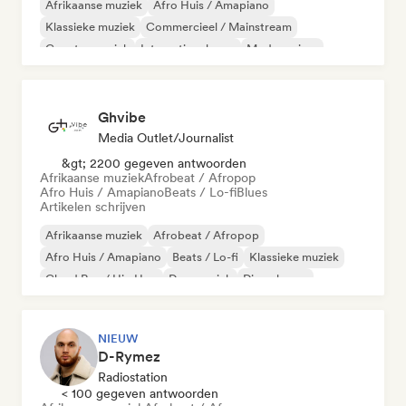
Afrikaanse muziek
Afro Huis / Amapiano
Klassieke muziek
Commercieel / Mainstream
Country muziek
Internationale rap
Moderne jazz
Rap in het Engels
Ghvibe
Media Outlet/Journalist
&gt; 2200 gegeven antwoorden
Afrikaanse muziek
Afrobeat / Afropop
Afro Huis / Amapiano
Beats / Lo-fi
Blues
Artikelen schrijven
Afrikaanse muziek
Afrobeat / Afropop
Afro Huis / Amapiano
Beats / Lo-fi
Klassieke muziek
Cloud Rap / Hip Hop
Dansmuziek
Diepe house
NIEUW
D-Rymez
Radiostation
< 100 gegeven antwoorden