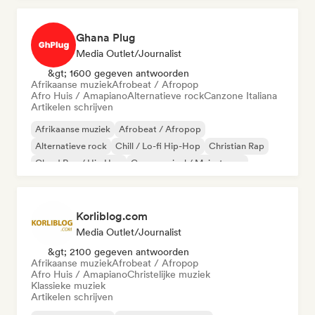
Ghana Plug
Media Outlet/Journalist
&gt; 1600 gegeven antwoorden
Afrikaanse muziek
Afrobeat / Afropop
Afro Huis / Amapiano
Alternatieve rock
Canzone Italiana
Artikelen schrijven
Afrikaanse muziek
Afrobeat / Afropop
Alternatieve rock
Chill / Lo-fi Hip-Hop
Christian Rap
Cloud Rap / Hip Hop
Commercieel / Mainstream
Experimentele jazz
Korliblog.com
Media Outlet/Journalist
&gt; 2100 gegeven antwoorden
Afrikaanse muziek
Afrobeat / Afropop
Afro Huis / Amapiano
Christelijke muziek
Klassieke muziek
Artikelen schrijven